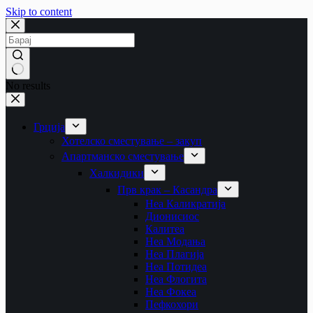
Skip to content
No results
Грција
Хотелско сместување – закуп
Апартманско сместување
Халкидики
Прв крак – Касандра
Неа Каликратија
Дионисиос
Калитеа
Неа Модања
Неа Плагија
Неа Потидеа
Неа Флогита
Неа Фокеа
Пефкохори