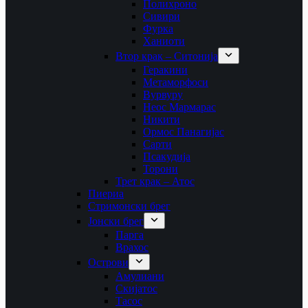
Полихроно
Сивири
Фурка
Ханиоти
Втор крак – Ситонија
Геракини
Метаморфоси
Вурвуру
Неос Мармарас
Никити
Ормос Панагијас
Сарти
Псакудија
Торони
Трет крак – Атос
Пиериа
Стримонски брег
Јонски брег
Парга
Врахос
Острови
Амулиани
Скијатос
Тасос