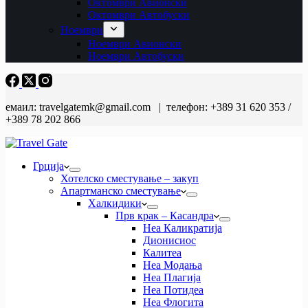
Октомври Авионски
Октомври Автобуски
Ноември
Ноември Авионски
Ноември Автобуски
емаил: travelgatemk@gmail.com | телефон: +389 31 620 353 /
+389 78 202 866
Грција
Хотелско сместување – закуп
Апартманско сместување
Халкидики
Прв крак – Касандра
Неа Каликратија
Дионисиос
Калитеа
Неа Модања
Неа Плагија
Неа Потидеа
Неа Флогита