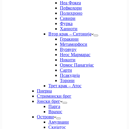
Неа Фокеа
Пефкохори
Полихроно
Сивири
Фурка
Ханиоти
Втор крак – Ситонија
Геракини
Метаморфоси
Вурвуру
Неос Мармарас
Никити
Ормос Панагијас
Сарти
Псакудија
Торони
Трет крак – Атос
Пиериа
Стримонски брег
Јонски брег
Парга
Врахос
Острови
Амулиани
Скијатос