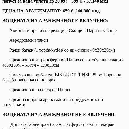
попуст за ранa уплатa до 20.09: 599
€
/ 37.140 мкд
ЦЕНА НА АРАНЖМАНОТ:
659
€
/ 40.860 мкд
ВО ЦЕНАТА НА АРАНЖМАНОТ Е ВКЛУЧЕНО:
Авионски превоз на релација Скопје – Париз – Скопје
Аеродромски такси
Рачен багаж (1 торба/куфер со димензии 40х30х20см)
Организирани трансфери во Париз со автобус на релација
аеродром – хотел – аеродром
Сместување во Хотел IBIS LE DEFENSE 3* во Париз на
база 3 ноќевања со појадок.
Организиран разглед на Париз
Организација на аранжманот и придружник на
патувањето
ВО ЦЕНАТА НА АРАНЖМАНОТ НЕ Е ВКЛУЧЕНО:
Доплата за чекиран багаж – куфер до 10кг / чекиран