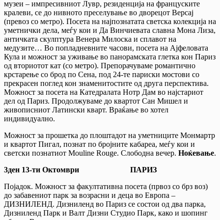
музеи – импресивниот Лувр, резиденција на француските
кралеви, се до нивното преселување во дворецот Версај
(превоз со метро). Посета на најпознатата светска колекција на
уметнички дела, меѓу кои и Да Винчиевата славна Мона Лиза,
античката скулптура Венера Милоска и сплавот на
медузите… Во попладневните часови, посета на Ајфеловата
Кула и можност за уживање во панорамската глетка кон Париз
од вториотот кат (со метро). Препорачуваме романтично
крстарење со брод по Сена, под 24-те париски мостови со
прекрасен поглед кон знаменитостите од друга перспектива.
Mожност за посета на Катедралата Нотр Дам во најстариот
дел од Париз. Продолжуваме до квартот Сан Мишел и
живописниот Латински кварт. Враќање во хотел
индивидуално.
Можност за прошетка до плоштадот на уметниците Монмартр
и квартот Пигал, познат по бројните кабареа, меѓу кои и
светски познатиот Mouline Rouge. Слободна вечер.
Ноќевање
.
3ден 13-ти Октомври ПАРИЗ
Појадок. Можност за факултативна посета (првоз со брз воз)
до забавениот парк за возрасни и деца во Европа –
ДИЗНИЛЕНД. Дизниленд во Париз се состои од два парка,
Дизниленд Парк и Валт Дизни Студио Парк, како и шопинг