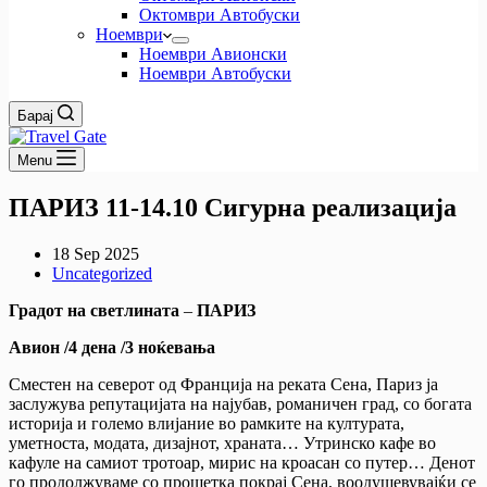
Октомври Автобуски
Ноември
Ноември Авионски
Ноември Автобуски
Барај
Menu
ПАРИЗ 11-14.10 Сигурна реализација
18 Sep 2025
Uncategorized
Градот на светлината
–
ПАРИЗ
Авион /4 дена /3 ноќевања
Сместен на северот од Франција на реката Сена, Париз ја
заслужува репутацијата на најубав, романичен град, со богата
историја и големо влијание во рамките на културата,
уметноста, модата, дизајнот, храната… Утринско кафе во
кафуле на самиот тротоар, мирис на кроасан со путер… Денот
го продолжуваме со прошетка покрај Сена, воодушевувајќи се