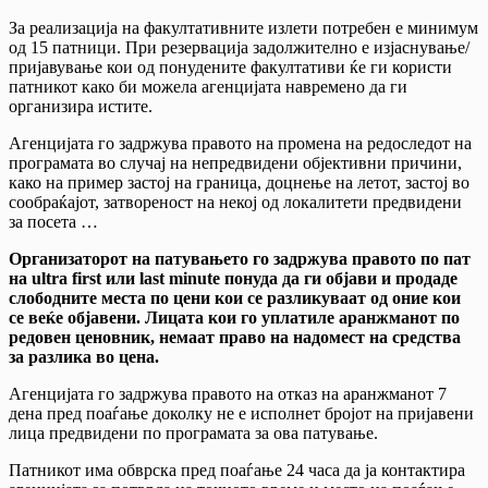
За реализација на факултативните излети потребен е минимум
од 15 патници. При резервација задолжително е изјаснување/
пријавување кои од понудените факултативи ќе ги користи
патникот како би можела агенцијата навремено да ги
организира истите.
Агенцијата го задржува правото на промена на редоследот на
програмата во случај на непредвидени објективни причини,
како на пример застој на граница, доцнење на летот, застој во
сообраќајот, затвореност на некој од локалитети предвидени
за посета …
Организаторот на патувањето го задржува правото по пат
на ultra first или last minute понуда да ги објави и продаде
слободните места по цени кои се разликуваат од оние кои
се веќе објавени. Лицата кои го уплатиле аранжманот по
редовен ценовник, немаат право на надомест на средства
за разлика во цена.
Агенцијата го задржува правото на отказ на аранжманот 7
дена пред поаѓање доколку не е исполнет бројот на пријавени
лица предвидени по програмата за ова патување.
Патникот има обврска пред поаѓање 24 часа да ја контактира