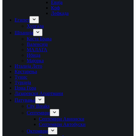
Евија
Крф
Лефкада
Египет
Хургада
Шпанија
Коста Брава
Валенсија
МАЛАГА
Ибица
Мајорка
Италија Лето
Крстарења
Тунис
Турција
Црна Гора
Лазаревски Апартмани
Патувања
City Breaks
Септември
Септември Авионски
Септември Автобуски
Октомври