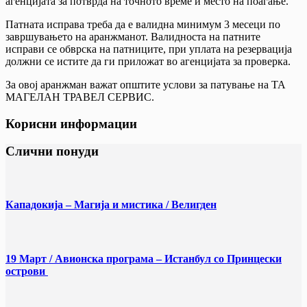
агенцијата за потврда на точното време и место на поаѓање.
Патната исправа треба да е валидна минимум 3 месеци по
завршувањето на аранжманот. Валидноста на патните
исправи се обврска на патниците, при уплата на резервација
должни се истите да ги приложат во агенцијата за проверка.
За овој аранжман важат општите услови за патување на ТА
МАГЕЛАН ТРАВЕЛ СЕРВИС.
Корисни информации
Слични понуди
Кападокија – Магија и мистика / Велигден
19 Март / Aвионска програма – Истанбул со Принцески
острови