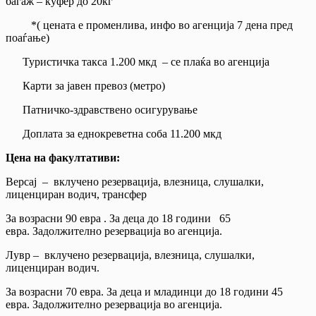
багаж – куфер до 20кг
*( цената е променлива, инфо во агенција 7 дена пред
поаѓање)
Туристичка такса 1.200 мкд – се плаќа во агенција
Карти за јавен превоз (метро)
Патничко-здравствено осигурување
Доплата за еднокреветна соба 11.200 мкд
Цена на факултативи:
Версај – вклучено резервација, влезница, слушалки,
лиценциран водич, трансфер
За возрасни 90 евра . За деца до 18 години 65
евра.
Задолжително резервација во агенција.
Лувр – вклучено резервација, влезница, слушалки,
лиценциран водич.
За возрасни 70 евра. За деца и младинци до 18 години 45
евра.
Задолжително резервација во агенција.