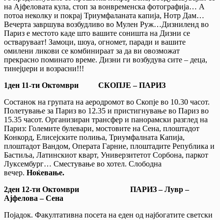
на Ајфеловата кула, стоп за вонвременска фотографија… А
потоа неколку и покрај Триумфаланата капија, Нотр Дам…
Вечерта завршува возбудливо во Мулен Руж…Дизниленд во
Париз е местото каде што вашите соништа на Дизни се
остваруваат! Замоци, шоуа, огномет, паради и вашите
омилени ликови се комбинираат за да ви овозможат
прекрасно поминато време. Дизни ги возбудува сите – деца,
тинејџери и возрасни!!!
1
ден 11-ти Октомври СКОПЈЕ – ПАРИЗ
Состанок на групата на аеродромот во Скопје во 10.30 часот.
Полетување за Париз во 12.35 и пристигнување во Париз во
15.35 часот. Организиран трансфер и панорамски разглед на
Париз: Големите булевари, мостовите на Сена, плоштадот
Конкорд, Елисејските полиња, Триумфалната Капија,
плоштадот Вандом, Операта Гарние, плоштадите Република и
Бастиља, Латинскиот кварт, Универзитетот Сорбона, паркот
Луксембург… Сместување во хотел. Слободна
вечер.
Ноќевање.
2ден 12-ти Октомври ПАРИЗ – Лувр –
Ајфелова – Сена
Појадок. Факултативна посета на еден од најбогатите светски