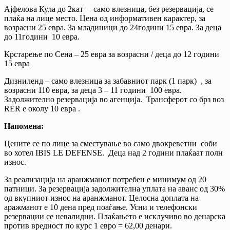
Ајфелова Кула до 2кат – само влезница, без резервација, се
плаќа на лице место. Цена од информативен карактер, за
возрасни 25 евра. За младиници до 24години 15 евра. За деца
до 11години 10 евра.
Крстарење по Сена – 25 евра за возрасни / деца до 12 години
15 евра
Дизниленд – само влезница за забавниот парк (1 парк) , за
возрасни 110 евра, за деца 3 – 11 години 100 евра.
Задолжително резервација во агенција. Трансферот со брз воз
RER е околу 10 евра .
Напомена:
Цените се по лице за сместување во само двокреветни соби
во хотел IBIS LE DEFENSE. Деца над 2 години плаќаат полн
износ.
За реализација на аранжманот потребен е минимум од 20
патници. За резервација задолжителна уплата на аванс од 30%
од вкупниот износ на аранжманот. Целосна доплата на
аражманот е 10 дена пред поаѓање. Усни и телефонски
резервации се невалидни. Плаќањето е исклучиво во денарска
против вредност по курс 1 евро = 62,00 денари.