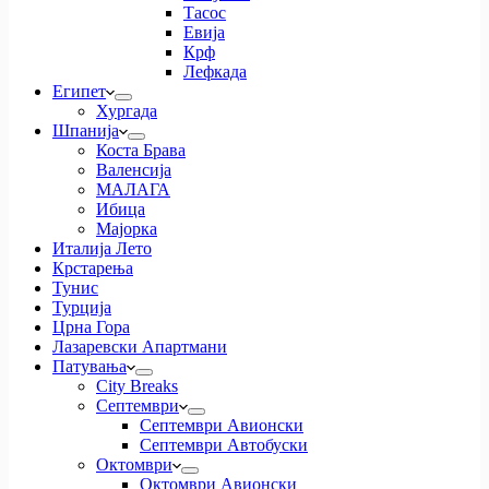
Тасос
Евија
Крф
Лефкада
Египет
Хургада
Шпанија
Коста Брава
Валенсија
МАЛАГА
Ибица
Мајорка
Италија Лето
Крстарења
Тунис
Турција
Црна Гора
Лазаревски Апартмани
Патувања
City Breaks
Септември
Септември Авионски
Септември Автобуски
Октомври
Октомври Авионски