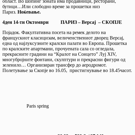
област. Во шопинг зоната има продавници, ресторани,
бутици…Или слободно време за прошетки низ
Париз.
Ноќевање.
4ден 14-ти Октомври ПАРИЗ –
Версај – СКОПЈЕ
Појадок. Факултативна посета на ремек делото на
францускиот класицизам, величенствениот дворец Версај,
една од најлуксузните кралски палати во Европа. Прошетка
по кралските апартмани, прочуената сала со огледала,
прекрасните градини на “Кралот на Сонцето” Луј XIV,
многубројните фонтани, скулптури и прекрасни фигури од
зеленило… Организиран трансфер до аеродромот.
Полетување за Скопје во 16.05, пристигнување во 18.45часот.
Paris spring