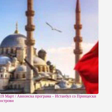
19 Март / Aвионска програма – Истанбул со Принцески
острови