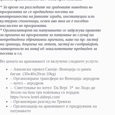
* За време на разгледите на градовите наведени во
програмата не се предвидени посети на
внатрешноста на јавните згради, институции или
културни споменици, освен ако тоа не е посебно
нагласено во програмата.
* Организаторот на патувањето го задржува правото
за промена на програмата за патување во случај на
непредвидени објективни причини, како на пр: застој
на граница, доцнење на летот, застој во сообраќајот,
затвореност на некој од локалитетите предвиден за
посета и сл.
Во цената на аранжманот се вклучени следните услуги:
– Авионски превоз Скопје- Венеција со рачен
багаж (30x40x20cm 10kg)
– Организирани трансфери во Венеција: аеродром
– хотел – аеродром
– Сместување во хотел Da Bepi 3* во Лидо ди
Јесоло на база три ноќевања со појадок
https://www.hotel-dabepi.com/
– Организиран разглед на Тревизо
– Организација на аранжманот и придружник на
патувањето