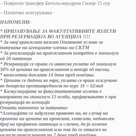
– Повратен трансфер Битола-аеродром Скопје 15 еур
– Патничко осигурување
НАПОМЕНИ:
* ПРИЈАВУВАЊЕ ЗА ФАКУЛТАТИВНИТЕ ИЗЛЕТИ
ПРИ РЕЗЕРВАЦИЈА ВО АГЕНЦИЈА !!!!
* За овој аранжман важат Општите услови за
патување на агенциите членки на СКТМ
* За реализација на аранжманот потребен е минимум
од 20 патници
* Резервација се прави со авансна уплата од минимум
30% од цената на аранжманот и копија од пасош,
* комплетна доплата 14 дена пред поаѓање.
* Цените се дадени во евра, уплата се врши исклучиво
во денарска противвредност по курс 1€ = 62мкд
* Калкулацијата за факултативните излети е
направена нa минимум 15 особи, пријавувањето е при
резервација во агенција
Општи напомени за патување:
*Агенцијата го задржува правото на, во случај на
промена на цената на превозот, хотелот, недоволен
број на пријавени патници и слично, да ја измени
цената на аранжманот или пак да го откаже во
целост аранжманот на 7 дена пред поаѓање.