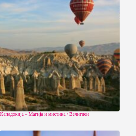
Кападокија – Магија и мистика / Велигден