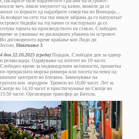
Стакларите биле најценетите граѓани на островот-
носеле меч, имале имунитет од казни, можеле да се
женат со ќерките од најдобрите семејства во Венеција…
За возврат на сето тоа тие имале забрана да го напуштаат
островот бидејќи на тој начин се настојувало да се
сочува тајната на производството на стакло. Слободно
време за уживање во раскошната убавина на островот.
Во договореното време враќање кон Лидо ди
Јесоло.
Ноќевање 3
4 ден 22
.10.2025 (среда)
Појадок. Слободен ден за одмор
и релаксација. Одјавување од хотелот во 10 часот.
Слободно време за индивидулани активности, прошетка
по прекрасната морска ривиера или посета на некој од
шопинг центрите во близина. Заминување на
групата кон аеродром Тревизо во 10,00 часот. Лет за
Скопје во 14,10 часот и пристигнување во Скопје во
15:50 часот. Органзиран трансфер до Битола.