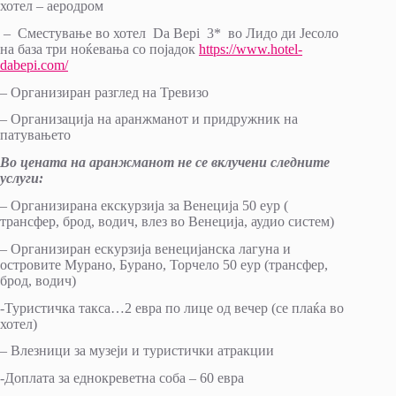
хотел – аеродром
– Сместување во хотел Da Bepi 3* во Лидо ди Јесоло
на база три ноќевања со појадок
https://www.hotel-
dabepi.com/
– Организиран разглед на Тревизо
– Организација на аранжманот и придружник на
патувањето
Во цената на аранжманот не се вклучени следните
услуги
:
– Организирана екскурзија за Венеција 50 еур (
трансфер, брод, водич, влез во Венеција, аудио систем)
– Организиран ескурзија венецијанска лагуна и
островите Мурано, Бурано, Торчело 50 еур (трансфер,
брод, водич)
-Туристичка такса…2 евра по лице од вечер (се плаќа во
хотел)
– Влезници за музеји и туристички атракции
-Доплата за еднокреветна соба – 60 евра