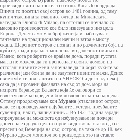
производството на тантела со игли. Кога Леонардо да
Винчи го посетил овој остров во 1481 година, од таму
купил ткаенина за главниот олтар на Миланската
катедрала Duomo di Milano, па оттогаш се почнало со
масовно производство кое било извезувано низ цела
Европа. Денес само мал број жени ја изработуваат
тантелата на традиционален начин и затоа е многу
скапа. Шарениот остров е познат и по различната боја на
куќите, традиција која започнала во далечното минато.
Имено, кога рибарите се враќале дома, поради густата
магла не можеле да ги препознаат своите домови па
оттогаш нивните жени започнале да ги бојат куќите во
различни јаки бои за да не залутаат нивните мажи. Денес
овие куќи се под заштита на УНЕСКО и доколку некој
сака да ја промени фасадата на својот дом, мора да
испрати барање до Владата која ќе одговори со
известување за одредени бои дозволени за таа парцела.
Оттаму продолжуваме кон
Мурано
(стаклениот остров)
каде се произведуваат најубавите лустери, преубавите
сувенири, накит, чаши,чинии… Во 1921 година заради
спречување на можноста од избувнување на пожари
донесена е одлука целото производство на стакло да се
пресели од Венеција на овој остров, па така се до 18. век
Мурано држел монопол во производството на стакло.