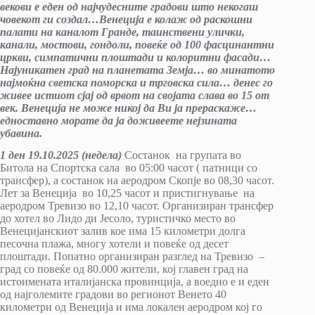
векови е еден од најчудесните градови што некогаш
човекот ги создал…Венеција е колаж од раскошни
палати на каналот Гранде, таинствени улички,
канали, мостови, гондоли, повеќе од 100 фасцинантни
цркви, симпатични плоштади и колоритни фасади…
Најуникатен град на планетата Земја… во минатото
најмоќна светска поморска и трговска сила… денес го
живее истиот сјај од врвот на својата слава во 15 от
век. Венеција не може никој да Ви ја прераскаже…
едноставно морате да ја доживеете нејзината
убавина.
1 ден 19
.10.2025 (недела)
Состанок на групата во
Битола на Спортска сала во 05:00 часот ( патници со
трансфер), а состанок на аеродром Скопје во 08,30 часот.
Лет за Венеција во 10,25 часот и пристигнување на
аеродром Тревизо во 12,10 часот. Организиран трансфер
до хотел во Лидо ди Јесоло, туристичко место во
Венецијанскиот залив кое има 15 километри долга
песочна плажа, многу хотели и повеќе од десет
плоштади. Попатно организиран разглед на Тревизо –
град со повеќе од 80.000 жители, кој главен град на
истоимената италијанска провинција, а воедно е и еден
од најголемите градови во регионот Венето 40
километри од Венеција и има локален аеродром кој го