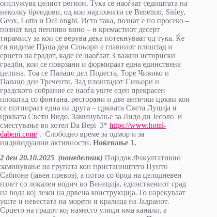
опслужува целиот регион. Тука се наоѓаат седиштата на
неколку брендови, од кои најпознати се Benetton, Sisley,
Geox, Lotto и DeLonghi. Исто така, познат е по просеко –
познат вид пенливо вино – и кремастиот десерт
тирамису за кои се верува дека потекнуваат од тука. Ќе
ги видиме Пјаца деи Сињори е главниот плоштад и
срцето на градот, каде се наоѓаат 3 важни историски
градби, кои се поврзани и формираат една единствена
целина. Тоа се Палацо дел Подеста, Торе Чивико и
Палацо деи Треченто. Зад плоштадот Сињори и
градското собрание се наоѓа уште еден прекрасен
плоштад со фонтана, ресторани и две антички цркви кои
се потпираат една на друга – црквата Света Луција и
црквата Свети Видо. Заминување за Лидо ди Јесоло и
сместување во хотел Da Bepi 3*
https://www.hotel-
dabepi.com/
. Слободно време за одмор и за
индивидуални активности.
Ноќевање 1.
2 ден 20
.10
.20
25
(понеделник)
Појадок.Факултативно
заминување на групата кон пристаништето Пунто
Сабионе (јавен превоз), а потоа со брод на целодневен
излет со локален водич во Венеција, единствениот град
на вода кој лежи на дрвена конструкција. Го нарекуваат
уште и невестата на морето и кралица на Јадранот.
Срцето на градот кој наместо улици има канали, а