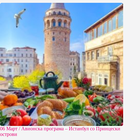
06 Март / Aвионска програма – Истанбул со Принцески
острови