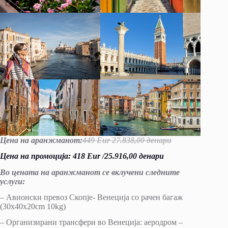
Цена на аранжманот:
449 Eur 27.838,00 денари
Цена на промоција: 418 Eur /25.916,00 денари
Во цената на аранжманот се вклучени следните
услуги
:
– Авионски превоз Скопје- Венеција со рачен багаж
(30x40x20cm 10kg)
– Организирани трансфери во Венеција: аеродром –