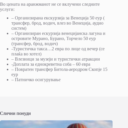
Во цената на аранжманот не се вклучени следните
услуги:
– Организирана екскурзија за Венеција 50 еур (
трансфер, брод, водич, влез во Венеција, аудио
систем)
– Организиран ескурзија венецијанска лагуна и
островите Мурано, Бурано, Торчело 50 еур
(трансфер, брод, водич)
-Туристичка такса…2 евра по лице од вечер (се
плаќа во хотел)
– Влезници за музеји и туристички атракции
-Доплата за еднокреветна соба – 60 евра
– Повратен трансфер Битола-аеродром Скопје 15
еур
– Патничко осигурување
Слични понуди