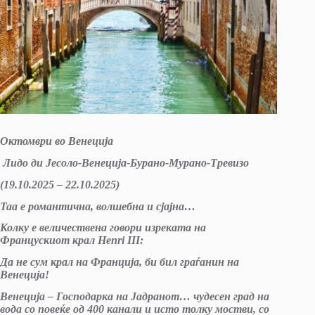
Октомври во Венеција
Лидо ди Јесоло-Венеција-Бурано-Мурано-Тревизо
(
19
.10
.20
25
–
22
.10
.20
25
)
Таа е романтична, волшебна и сјајна…
Колку е величествена говори изреката на
Францускиот крал
Henri III:
Да не сум крал на Франција, би бил граѓанин на
Венеција!
Венеција – Господарка на Јадранот… чудесен град на
вода со повеќе од 400 канали и исто толку мостви, со