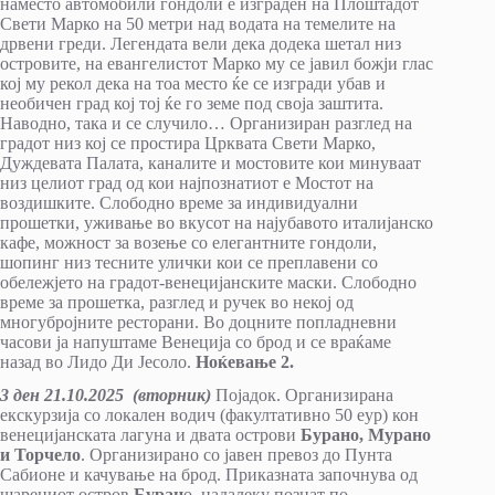
наместо автомобили гондоли е изграден на Плоштадот
Свети Марко на 50 метри над водата на темелите на
дрвени греди. Легендата вели дека додека шетал низ
островите, на евангелистот Марко му се јавил божји глас
кој му рекол дека на тоа место ќе се изгради убав и
необичен град кој тој ќе го земе под своја заштита.
Наводно, така и се случило… Организиран разглед на
градот низ кој се простира Црквата Свети Марко,
Дуждевата Палата, каналите и мостовите кои минуваат
низ целиот град од кои најпознатиот е Мостот на
воздишките. Слободно време за индивидуални
прошетки, уживање во вкусот на најубавото италијанско
кафе, можност за возење со елегантните гондоли,
шопинг низ тесните улички кои се преплавени со
обележјето на градот-венецијанските маски. Слободно
време за прошетка, разглед и ручек во некој од
многубројните ресторани. Во доцните попладневни
часови ја напуштаме Венеција со брод и се враќаме
назад во Лидо Ди Јесоло.
Ноќевање 2.
3 ден 21
.10
.20
25
(вторник)
Појадок. Организирана
екскурзија со локален водич (факултативно 50 еур) кон
венецијанската лагуна и двата острови
Бурано,
Мурано
и Торчело
. Организирано со јавен превоз до Пунта
Сабионе и качување на брод. Приказната започнува од
шарениот остров
Буран
о, надалеку познат по