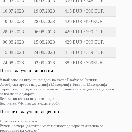
01.07.2023
10.07.2023
390 EUR / 345 EUR
10.07.2023
19.07.2023
415 EUR / 396 EUR
19.07.2023
28.07.2023
429 EUR /399 EUR
28.07.2023
06.08.2023
429 EUR / 399 EUR
06.08.2023
15.08.2023
429 EUR / 399 EUR
15.08.2023
24.08.2023
415 EUR / 389 EUR
24.08.2023
02.09.2023
389 EUR / 369EUR
Што е вклучено во цената
9 ноќевања со вклучен појадок во хотел Глобус во Римини
Автобуски превоз на релација Македонија- Римини-Македонија
Туристички придружник и целосна организација до дестинацијата и
за време на одморот
Бесплатни влезници во аква парк
Бесплатен Wi-Fi во хотелските соби
Што не е вклучено во цената
Патничко осигурување
Ручек и вечера (гостите имаат можност да нарачат дирекно во
ресторанот на хотелот)