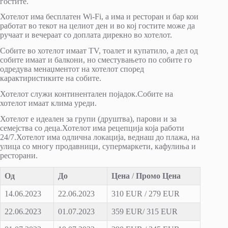
гостите.
Хотелот има бесплатен Wi-Fi, а има и ресторан и бар кои
работат во текот на целиот ден и во кој гостите може да
ручаат и вечераат со доплата дирекно во хотелот.
Собите во хотелот имаат ТV, тоалет и купатило, а дел од
собите имаат и балкони, но сместувањето по собите го
одредува менаџментот на хотелот според
карактиристиките на собите.
Хотелот служи континентален појадок.Собите на
хотелот имаат клима уреди.
Хотелот е идеален за групи (друштва), парови и за
семејства со деца.Хотелот има рецепција која работи
24/7.Хотелот има одлична локација, веднаш до плажа, на
улица со многу продавници, супермаркети, кафулиња и
ресторани.
Од
До
Цена
/
Промо Цена
14.06.2023
22.06.2023
310 EUR / 279 EUR
22.06.2023
01.07.2023
359 EUR/ 315 EUR