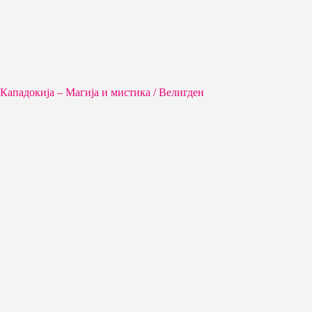
Кападокија – Магија и мистика / Велигден