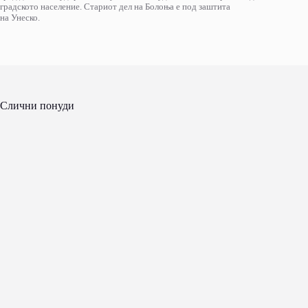
градското население. Стариот дел на Болоња е под заштита
на Унеско.
Слични понуди