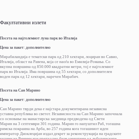
Факултативни излети
Посета на најголемиот луна парк во Италија
Цена за пакет: дополнително
Мирабиландија е тематски парк од 210 хектари, лоциран во Савио,
Италија, област на Равена, која се наоѓа во Емилија-Ромања. Со
вкупна површина од 850.000 квадратни метри, тој е најголемиот
парк во Италија. Има површина од 55 хектари, со дополнителен
воден парк од 12 хектари, наречен Мирабич.
Посета на Сан Марино
Цена за пакет: дополнително
Сан Марино тврди дека е најстара документирана независна
уставна република во светот. Независноста на Сан Марино започнала
со основање на манастирска заедница предводена од Свети
Марин на 3 септември 301 година. Марин го напуштил Раб, тогашна
римска покраина на Арба, во 257 година кога тогашниот иден
император Диоклецијан издал декрет за реконструкција на градските
ѕидини на Римини кои претходно биле уништени од лубурниските