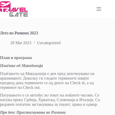
Skip
to
content
Лето во Римини 2023
28 Mar 2023
Uncategorized
План и програма
Поаѓање од Македонија
Поаѓањето од Македонија е ден пред започнување на
аранжманот. Доколку ги гледате термините имајте
предвид дека термините се од денот на Check in, а од
терминот на Check out.
Патувањето е со автобус во текот на ноќните часови. Се
патува преку Србија, Хрватска, Словенија и Италија. Со
редовни попатни застанувања за тоалет, храна и одмор.
Прв ден: Пристигнување во Римини