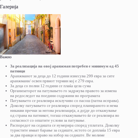
Галерија
Важно
За реализација на овој аранжман потребен е минимум од 45
патници
Аранжманот за деца до 12 години изнесува 299 евра за сите
аранжмани/ освен првиот термин кој е 279 евра.
За деца со полни 12 години се плаќа цела сума
Организаторот на патувањето го задржува правото за измена
на редоследот на поедини содржини во програмата
Патувањето се реализира исклучиво со пасош (патна исправа).
Доколку патувањето се реализира според планираното и нема
никакви пречки за негова реализација, а дојде до откажување
од страна на патникот, тогаш откажувањето ќе се реализира во
согласност со општите услови за патување.
Распоредот на седишта се нумерира според уплатата. Доколку
туристите имаат барање за седиште, истото се доплаќа 15 евра
за два правци и право на избор на седиште. Ве молиме