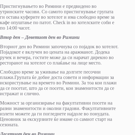
Пристигнувањето во Римини е предвидено во
утринските часови. Со самото пристигнување групата
ги остава куферите во хотелот и има слободно време за
кафе опуштање по патот. Check in во хотелските соби е
по 14:00 часот.
Втор ден
–
Деветиот ден во Римини
Вториот ден во Римини започнува со појадок во хотелот.
Појадокот е вклучен во цената на аражманот. Додека
ручек и вечера, гостите може да си нарачат дирекно во
ресторанот на хотелот со плаќање на лице место.
Слободно време за уживање на долгите песочни
плажи.Групата ќе добие доста совети и информации за
искористување на времето во Римини. За тоа кои плажи
да се посетат, што да се посети, кои знаменитости да се
истражат и слично.
Можност за организирање на факултативни посети на
разни знаменитости и околни градови. Факултативните
излети можете да ги погледнете најдоле во понудата.
Ценовник за екскурзиите ќе имаме со самиот старт на
сезоната.
Десетиот ден во Римини