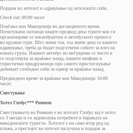
Појадок во хотелот и одјавување од хотелските соби.
Check out: 09:00 часот
Поаѓање кон Македонија во договореното време.
Почитувани патници имајте предвид дека турите кои ги
организираме се нискобуџетни и автобускиот превоз е
во кружни тури. Што значи тоа, тоа значи дека со вашето
одјавување, треба да бидат подготвени собите за влез на
новата група. Нашиот автобус во меѓувреме се чисти и
се подготвува за враќање назад, нашите шофери и
туристички придружници при самото пристигнување
добиваат слободни соби за одмор за враќање назад.
Предвидено време за враќање кон Македонија: 16:00
часот.
Сместување
Хотел Глобус*** Римини
Сместувањето во Римини е во хотелот Глобус кој е хотел
со 3 ѕвезди и ги задоволува потребите и барањата на
македонските туристи. Хотелот е на само втор ред од
плажа, а престојот во хотелот вклучува и појадок за