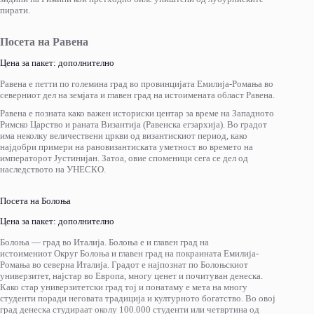
пирати.
Посета на Равена
Цена за пакет: дополнително
Равена е петти по големина град во провинцијата Емилија-Ромања во
северниот дел на земјата и главен град на истоимената област Равена.
Равена е позната како важен историски центар за време на Западното
Римско Царство и раната Византија (Равенска егзархија). Во градот
има неколку величествени цркви од византискиот период, како
најдобри примери на рановизантиската уметност во времето на
императорот Јустинијан. Затоа, овие споменици сега се дел од
наследството на УНЕСКО.
Посета на Болоња
Цена за пакет: дополнително
Болоња — град во Италија. Болоња е и главен град на
истоимениот Округ Болоња и главен град на покраината Емилија-
Ромања во северна Италија. Градот е најпознат по Болоњскиот
универзитет, најстар во Европа, многу ценет и почитуван денеска.
Како стар универзитетски град тој и понатаму е мета на многу
студенти поради неговата традиција и културното богатство. Во овој
град денеска студираат околу 100.000 студенти или четвртина од