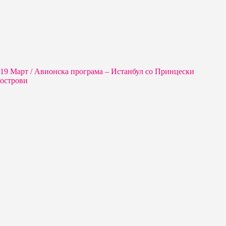
19 Март / Aвионска програма – Истанбул со Принцески
острови