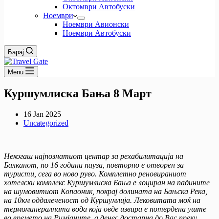
Октомври Автобуски
Ноември
Ноември Авионски
Ноември Автобуски
Барај
Menu
Куршумлиска Бања 8 Март
16 Jan 2025
Uncategorized
Некогаш најпознатиот центар за рехабилитација на
Балканот, по 16 години пауза, повторно е отворен за
туристи, сега во ново руво. Комплетно реновираниот
хотелски комплекс Куршумлиска Бања е лоциран на падините
на шумовитиот Копаоник, покрај долината на Бањска Река,
на 10км оддалеченост од Куршумлија. Лековитата моќ на
термоминералната вода која овде извира е потврдена уште
во времето на Римјаните, а денес достапна до Вас преку