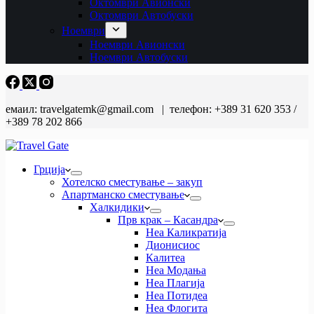
Октомври Авионски
Октомври Автобуски
Ноември
Ноември Авионски
Ноември Автобуски
емаил: travelgatemk@gmail.com | телефон: +389 31 620 353 /
+389 78 202 866
Грција
Хотелско сместување – закуп
Апартманско сместување
Халкидики
Прв крак – Касандра
Неа Каликратија
Дионисиос
Калитеа
Неа Модања
Неа Плагија
Неа Потидеа
Неа Флогита