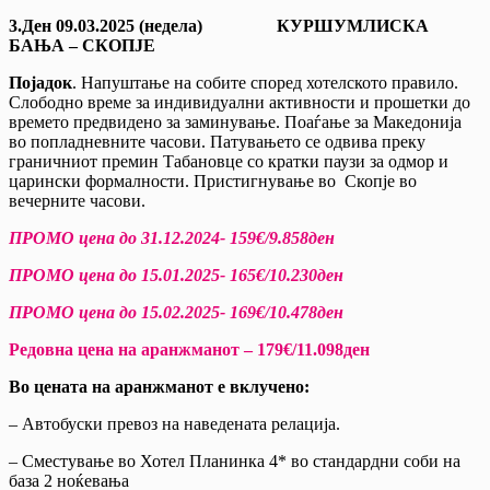
3.Ден 09.03.2025 (недела) КУРШУМЛИСКА
БАЊА – СКОПЈЕ
Појадок
. Напуштање на собите според хотелското правило.
Слободно време за индивидуални активности и прошетки до
времето предвидено за заминување. Поаѓање за Македонија
во попладневните часови. Патувањето се одвива преку
граничниот премин Табановце со кратки паузи за одмор и
царински формалности. Пристигнување во Скопје во
вечерните часови.
ПРОМО цена до 31.12.2024- 159€/9.858ден
ПРОМО цена до 15.01.2025- 165€/10.230ден
ПРОМО цена до 15.02.2025- 169€/10.478ден
Редовна цена на аранжманот – 179€/11.098ден
Во цената на аранжманот е вклучено:
– Автобуски превоз на наведената релација.
– Сместување во Хотел Планинка 4* во стандардни соби на
база 2 ноќевања