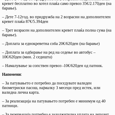
кревет бесплатно во хотел плаќа само превоз 35€/2.170ден (на
барање).
– Дете 7-12год. во придружба на 2 возрасни на дополнителен
кревет плаќа 87€/5.394ден
– Трет возрасен на дополнителен кревет плаќа полна сума (на
барање).
– Доплата за еднокреветна соба 20€/620ден (на барање)
– Доплата за одбирање на ред на седење во автобус –
10€/620ден (мин. 2 седишта)
– Намалување за сопствен превоз -10€/620ден од патник.
Напомени
:
– За патувањето е потребно да поседувате валиден
биометриски пасош, најмалку 3 месеци пред истек, или
валидна лична карта.
– За реализација на патувањето потребен е минимум од 40
патници.
– За резервација потребна е задолжителна уплата на депозит