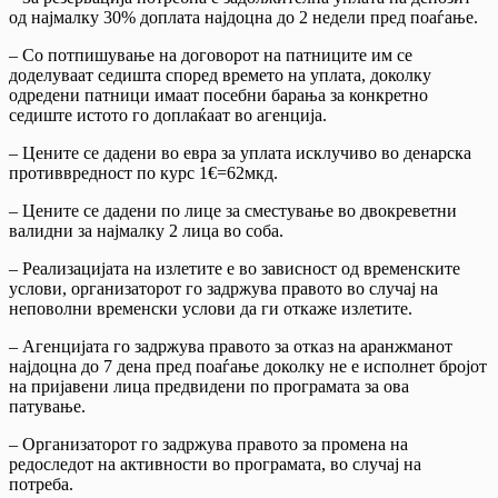
од најмалку 30% доплата најдоцна до 2 недели пред поаѓање.
– Со потпишување на договорот на патниците им се
доделуваат седишта според времето на уплата, доколку
одредени патници имаат посебни барања за конкретно
седиште истото го доплаќаат во агенција.
– Цените се дадени во евра за уплата исклучиво во денарска
противвредност по курс 1€=62мкд.
– Цените се дадени по лице за сместување во двокреветни
валидни за најмалку 2 лица во соба.
– Реализацијата на излетите е во зависност од временските
услови, организаторот го задржува правото во случај на
неповолни временски услови да ги откаже излетите.
– Агенцијата го задржува правото за отказ на аранжманот
најдоцна до 7 дена пред поаѓање доколку не е исполнет бројот
на пријавени лица предвидени по програмата за ова
патување.
– Организаторот го задржува правото за промена на
редоследот на активности во програмата, во случај на
потреба.