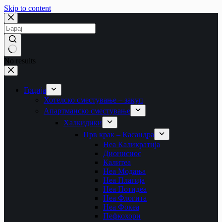
Skip to content
No results
Грција
Хотелско сместување – закуп
Апартманско сместување
Халкидики
Прв крак – Касандра
Неа Каликратија
Дионисиос
Калитеа
Неа Модања
Неа Плагија
Неа Потидеа
Неа Флогита
Неа Фокеа
Пефкохори