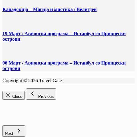
Кападокија – Магија и мистика / Велигден
19 Март / Aвионска програма – Истанбул со Принцески
острови
06 Март / Aвионска програма – Истанбул со Принцески
острови
Copyright © 2026 Travel Gate
Close
Previous
Next