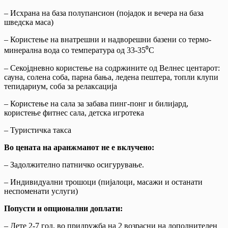
– Исхрана на база полупансион (појадок и вечера на база
шведска маса)
– Користење на внатрешни и надворешни базени со термо-
минерална вода со температура од 33-35⁰C
– Секојдневно користење на содржините од Велнес центарот:
сауна, солена соба, парна бања, ледена пештера, топли клупи
тепидариум, соба за релаксација
– Користење на сала за забава пинг-понг и билијард,
користење фитнес сала, детска игротека
– Туристичка такса
Во цената на аранжманот не е вклучено:
– Задолжително патничко осигурување.
– Индивидуални трошоци (пијалоци, масажи и останати
неспоменати услуги)
Попусти и опционални доплати:
– Дете 2-7 год. во придружба на 2 возрасни на дополнителен