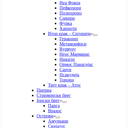
Неа Фокеа
Пефкохори
Полихроно
Сивири
Фурка
Ханиоти
Втор крак – Ситонија
Геракини
Метаморфоси
Вурвуру
Неос Мармарас
Никити
Ормос Панагијас
Сарти
Псакудија
Торони
Трет крак – Атос
Пиериа
Стримонски брег
Јонски брег
Парга
Врахос
Острови
Амулиани
Скијатос