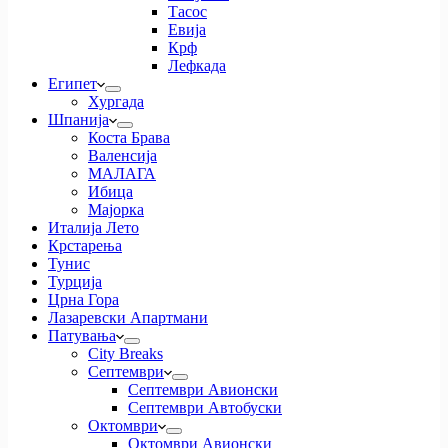
Тасос
Евија
Крф
Лефкада
Египет
Хургада
Шпанија
Коста Брава
Валенсија
МАЛАГА
Ибица
Мајорка
Италија Лето
Крстарења
Тунис
Турција
Црна Гора
Лазаревски Апартмани
Патувања
City Breaks
Септември
Септември Авионски
Септември Автобуски
Октомври
Октомври Авионски