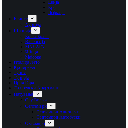
Евија
Крф
Лефкада
Египет
Хургада
Шпанија
Коста Брава
Валенсија
МАЛАГА
Ибица
Мајорка
Италија Лето
Крстарења
Тунис
Турција
Црна Гора
Лазаревски Апартмани
Патувања
City Breaks
Септември
Септември Авионски
Септември Автобуски
Октомври