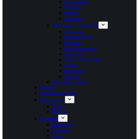
Полихроно
Сивири
Фурка
Ханиоти
Втор крак – Ситонија
Геракини
Метаморфоси
Вурвуру
Неос Мармарас
Никити
Ормос Панагијас
Сарти
Псакудија
Торони
Трет крак – Атос
Пиериа
Стримонски брег
Јонски брег
Парга
Врахос
Острови
Амулиани
Скијатос
Тасос