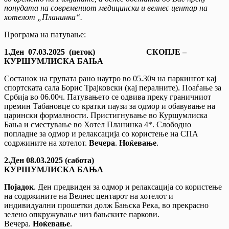
понудата на современиот медицински и велнес центар на
хотелот „Планинка“.
Програма на патување:
1.Ден 07.03.2025 (петок) СКОПЈЕ –
КУРШУМЛИСКА БАЊА
Состанок на групата рано наутро во 05.30ч на паркингот кај
спортската сала Борис Трајковски (кај пералните). Поаѓање за
Србија во 06.00ч. Патувањето се одвива преку граничниот
премин Табановце со кратки паузи за одмор и обавување на
царински формалности. Пристигнување во Куршумлиска
Бања и сместување во Хотел Планинка 4*. Слободно
попладне за одмор и релаксација со користење на СПА
содржините на хотелот.
Вечера
.
Ноќевање
.
2.Ден 08.03.2025 (сабота)
КУРШУМЛИСКА БАЊА
Појадок
. Ден предвиден за одмор и релаксација со користење
на содржините на Велнес центарот на хотелот и
индивидуални прошетки долж Бањска Река, во прекрасно
зелено опкружување низ бањските паркови.
Вечера.
Ноќевање
.