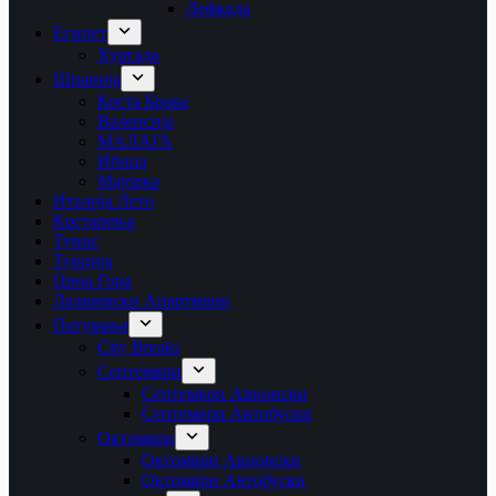
Лефкада
Египет
Хургада
Шпанија
Коста Брава
Валенсија
МАЛАГА
Ибица
Мајорка
Италија Лето
Крстарења
Тунис
Турција
Црна Гора
Лазаревски Апартмани
Патувања
City Breaks
Септември
Септември Авионски
Септември Автобуски
Октомври
Октомври Авионски
Октомври Автобуски