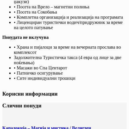
џакузи)
• Посета на Врело – магнетни полиња
• Посета на Сокобања
• Комплетна организација и реализација на програмата
• Лиценциран туристички водич/придружник за време
на целото патување
Понудата не вклучува
• Храна и пијалоци за време на вечерната прослава во
комплексот
Задолжителна Туристичка такса (4 евра од лице за две
ноќевања)
• Масажи во Спа Центарот
• Патничко осигурување
• Сите индивидуални трошоци
Корисни информации
Слични понуди
Кападокија – Магија и мистика / Велигден