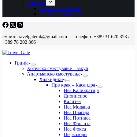
Ноември
Ноември Авионски
Ноември Автобуски
емаил: travelgatemk@gmail.com | телефон: +389 31 620 353 /
+389 78 202 866
Грција
Хотелско сместување – закуп
Апартманско сместување
Халкидики
Прв крак – Касандра
Неа Каликратија
Дионисиос
Калитеа
Неа Модања
Неа Плагија
Неа Потидеа
Неа Флогита
Неа Фокеа
Пефкохори