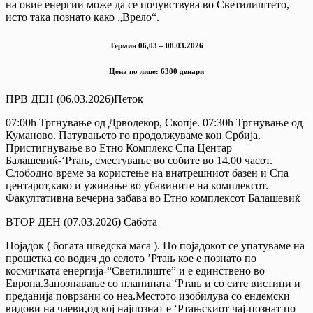
на овие енергии може да се почувствува во Светилиштето,
исто така познато како „Врело“.
Термин 06,03 – 08.03.2026
Цена по лице: 6300 денари
ПРВ ДЕН (06.03.2026)Петок
07:00h Тргнување од Дрводекор, Скопје. 07:30h Тргнување од
Куманово. Патувањето го продолжуваме кон Србија.
Пристигнување во Етно Комплекс Спа Центар
Балашевиќ-‘Ртањ, сместување во собите во 14.00 часот.
Слободно време за користење на внатрешниот базен и Спа
центарот,како и уживање во убавините на комплексот.
Факултативна вечерна забава во Етно комплексот Балашевиќ
ВТОР ДЕН (07.03.2026) Сабота
Појадок ( богата шведска маса ). По појадокот се упатуваме на
прошетка со водич до селото ’Ртањ кое е познато по
космичката енергија-“Светилиште” и е единствено во
Европа.Запознавање со планината ‘Ртањ и со сите вистини и
преданија поврзани со неа.Местото изобилува со ендемски
видови на чаеви,од кој најпознат е ‘Ртањскиот чај-познат по