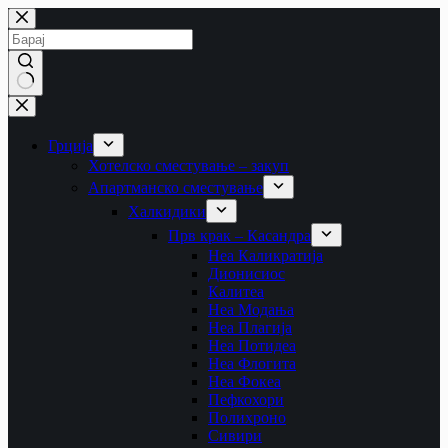
Skip
to
content
No
results
Грција
Хотелско сместување – закуп
Апартманско сместување
Халкидики
Прв крак – Касандра
Неа Каликратија
Дионисиос
Калитеа
Неа Модања
Неа Плагија
Неа Потидеа
Неа Флогита
Неа Фокеа
Пефкохори
Полихроно
Сивири