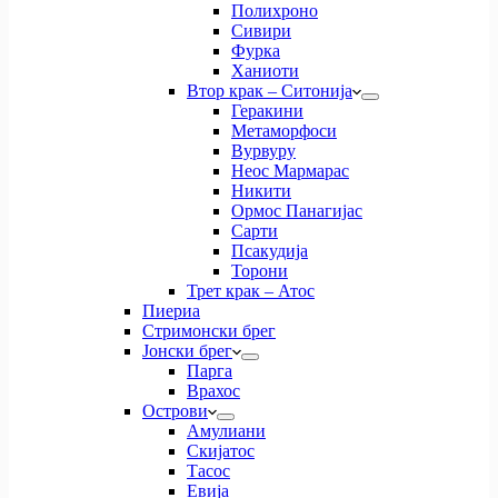
Полихроно
Сивири
Фурка
Ханиоти
Втор крак – Ситонија
Геракини
Метаморфоси
Вурвуру
Неос Мармарас
Никити
Ормос Панагијас
Сарти
Псакудија
Торони
Трет крак – Атос
Пиериа
Стримонски брег
Јонски брег
Парга
Врахос
Острови
Амулиани
Скијатос
Тасос
Евија