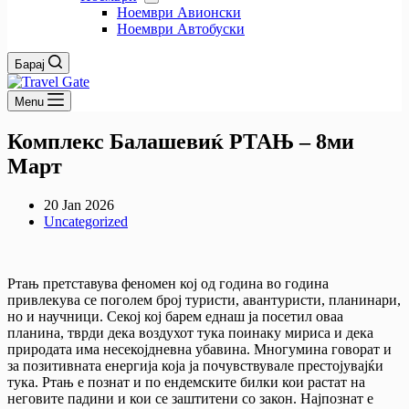
Ноември Авионски
Ноември Автобуски
Барај
Menu
Комплекс Балашевиќ РТАЊ – 8ми
Март
20 Jan 2026
Uncategorized
Ртањ претставува феномен кој од година во година
привлекува се поголем број туристи, авантуристи, планинари,
но и научници. Секој кој барем еднаш ја посетил оваа
планина, тврди дека воздухот тука поинаку мириса и дека
природата има несекојдневна убавина. Многумина говорат и
за позитивната енергија која ја почувствувале престојувајќи
тука. Ртањ е познат и по ендемските билки кои растат на
неговите падини и кои се заштитени со закон. Најпознат е