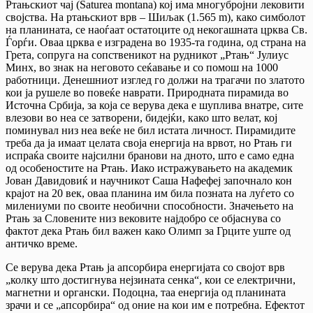
Ртањскиот чај (Saturea montana) кој има многубројни лековити
својства. На ртањскиот врв – Шиљак (1.565 m), како симболот
на планината, се наоѓаат остатоците од некогашната црква Св.
Ѓорѓи. Оваа црква е изградена во 1935-та година, од страна на
Грета, сопруга на сопственикот на рудникот „Ртањ“ Јулиус
Минх, во знак на неговото сеќавање и со помош на 1000
работници. Денешниот изглед го должи на трагачи по златото
кои ја рушеле во повеќе наврати. Природната пирамида во
Источна Србија, за која се верува дека е шуплива внатре, сите
влезови во неа се затворени, бидејќи, како што велат, кој
поминувал низ неа веќе не бил истата личност. Пирамидите
треба да ја имаат целата своја енергија на врвот, но Ртањ ги
испраќа своите најсилни бранови на дното, што е само една
од особеностите на Ртањ. Иако истражувањето на академик
Јован Давидовиќ и научникот Саша Нафефеј започнало кон
крајот на 20 век, оваа планина им била позната на луѓето со
милениуми по своите необични способности. Значењето на
Ртањ за Словените низ вековите најдобро се објаснува со
фактот дека Ртањ бил важен како Олимп за Грците уште од
античко време.
Се верува дека Ртањ ја апсорбира енергијата со својот врв
„колку што достигнува нејзината сенка“, кои се електрични,
магнетни и органски. Подоцна, таа енергија од планината
зрачи и се „апсорбира“ од оние на кои им е потребна. Ефектот