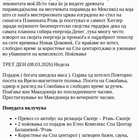
лековитата моќ.Исто така ќе ја видите древната
пирамида(налик на месечевата пирамида во Мексико) на која
што се наоѓа мистериозната црква изградена во стил на
синагога Планината Ртањ ја посетувал и самиот Хитлер
заради нејзините биоенергетски својства тврдејки дека од
самата планина собира енергија.Денес ,тука многу често
изворот на својата енергија ја пронаоѓа и најдобриот тенисер
на сите времиња Новак Џоковиќ. Се враќаме во хотел,
слободно време за користење на Спа центарот,како и уживање
во убавините на комплексот. Ноќевање
ТРЕТ ДЕН (08.03.2026) Недела
Појадок ( богата шведска маса ). Одјава од хотелот.Повторно
посета на Врело-магнетните полиња. Посета на Сокобања,
одмор и разглед на Сокобања и слободно време за ручек.
Поаѓање кон Македонија во попладневните часови.
Пристигнување во Македонија во вечерните часови.
Понудата вклучува
• Превоз со автобус на релација Скопје – Ртањ–Скопје
• 2 ноќевања со појадок во Етно Комплекс Спа Центар
Балашевиќ-‘Ртањ
• Користење на Спа центарот ( затворен базен, сауна,