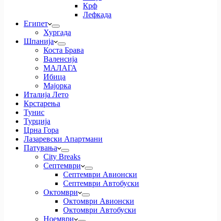
Крф
Лефкада
Египет
Хургада
Шпанија
Коста Брава
Валенсија
МАЛАГА
Ибица
Мајорка
Италија Лето
Крстарења
Тунис
Турција
Црна Гора
Лазаревски Апартмани
Патувања
City Breaks
Септември
Септември Авионски
Септември Автобуски
Октомври
Октомври Авионски
Октомври Автобуски
Ноември