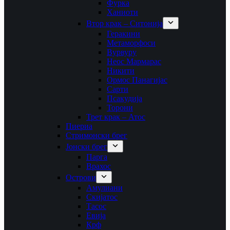
Фурка
Ханиоти
Втор крак – Ситонија
Геракини
Метаморфоси
Вурвуру
Неос Мармарас
Никити
Ормос Панагијас
Сарти
Псакудија
Торони
Трет крак – Атос
Пиериа
Стримонски брег
Јонски брег
Парга
Врахос
Острови
Амулиани
Скијатос
Тасос
Евија
Крф