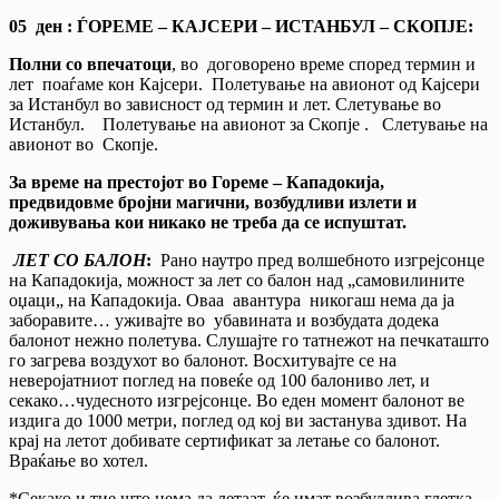
05 ден : ЃОРЕМЕ – КАЈСЕРИ – ИСТАНБУЛ – СКОПЈЕ:
Полни со впечатоци
, во договорено време според термин и
лет поаѓаме кон Кајсери. Полетување на авионот од Кајсери
за Истанбул во зависност од термин и лет. Слетување во
Истанбул. Полетување на авионот за Скопје . Слетување на
авионот во Скопје.
За време на престојот во Гореме – Кападокија,
предвидовме бројни магични, возбудливи излети и
доживувања кои никако не треба да се испуштат.
ЛЕТ СО БАЛОН
:
Рано наутро пред волшебното изгрејсонце
на Кападокија, можност за лет со балон над „самовилините
оџаци„ на Кападокија. Оваа авантура никогаш нема да ја
заборавите… уживајте во убавината и возбудата додека
балонот нежно полетува. Слушајте го татнежот на печкаташто
го загрева воздухот во балонот. Восхитувајте се на
неверојатниот поглед на повеќе од 100 балониво лет, и
секако…чудесното изгрејсонце. Во еден момент балонот ве
издига до 1000 метри, поглед од кој ви застанува здивот. На
крај на летот добивате сертификат за летање со балонот.
Враќање во хотел.
*Секако и тие што нема да летаат, ќе имат возбудлива глетка