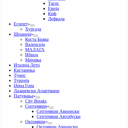
Тасос
Евија
Крф
Лефкада
Египет
Хургада
Шпанија
Коста Брава
Валенсија
МАЛАГА
Ибица
Мајорка
Италија Лето
Крстарења
Тунис
Турција
Црна Гора
Лазаревски Апартмани
Патувања
City Breaks
Септември
Септември Авионски
Септември Автобуски
Октомври
Октомври Авионски