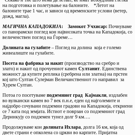
на подготовка и полетување на балоните. *Летот на
балоните трае 1 час, и зависи од временските услови (ветер,
дожд, магла).
МАГИЧНА КАПАДОКИЈА
:
Замокот Учхисар:
Почнуваме
со панорамски поглед кон највисоката точка на Кападокија, со
величенствен поглед на Ѓореме…
Долината на гулабите
– Поглед на долина која е големо
живеалиште на гулабите.
Посета на фабрика за накит
(производство на сребро и
злато) и накит од прочуениот камен
Султанит
. Единствена
можност да купите реплика (сребрена или златна) на прстен
кој што Султан Сулејман Величанствениот го направил за
Хурем Султан.
Потоа го посетуваме
подземниот град Кајмакли
, издлабен
во вулкански камен во 7 век п.н.е, еден од најголемите и
најдобро сочувани подземни градови на Кападокија, откриени
се 7 ката под земјата. Истиот е поврзан со подземниот град
Деринкују со подземен тунел долг 9 км….
Продолжуваме кон
долината Ихлара
, долга 16 км, која од
двете страни е опколена со цркви во карпите. Пријатна