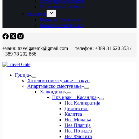
Октомври Авионски
Октомври Автобуски
Ноември
Ноември Авионски
Ноември Автобуски
емаил: travelgatemk@gmail.com | телефон: +389 31 620 353 /
+389 78 202 866
Грција
Хотелско сместување – закуп
Апартманско сместување
Халкидики
Прв крак – Касандра
Неа Каликратија
Дионисиос
Калитеа
Неа Модања
Неа Плагија
Неа Потидеа
Неа Флогита