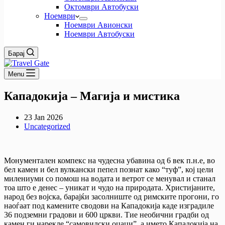
Октомври Автобуски
Ноември
Ноември Авионски
Ноември Автобуски
Барај
Menu
Кападокија – Магија и мистика
23 Jan 2026
Uncategorized
Монументален компекс на чудесна убавина од 6 век п.н.е, во
бел камен и бел вулкански пепел познат како “туф”, кој цели
милениуми со помош на водата и ветрот се менувал и станал
тоа што е денес – уникат и чудо на природата. Христијаните,
народ без војска, барајќи засолниште од римските прогони, го
наоѓаат под камените сводови на Кападокија каде изградиле
36 подземни градови и 600 цркви. Тие необични градби од
камен ги нарекле “самовилски оџаци”, а името Кападокија на