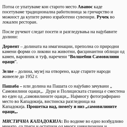
Потоа се упатуваме кон старото место
Аванос
каде
посетуваме традиционална работилница за грнчарство и
можност да купите рачно изработени сувенири.
Ручек
во
локален ресторан.
После ручекот следат посети и разгледувања на најубавите
долини:
Дервент
– долината на имагинации, преполна со природни
камени форми со ликови на животни, фасцинантни облици од
камен, варовник и туф, наречени “
Волшебни Самовилини
оџаци
”.
Зелве
– долина, музеј на отворено, каде старите народи
живееле до 1952 г.
Пашаба –
или долина на Пашата со најубаво зачувани „
Самовилини оџаци„. Дури и Полициската станица е сместена
во еден од „самовилините оџаци„. Најмногу фотографирано
место во Кападокија, вистинска разгледница на
Кападокија.
Прошетка над, помеѓу и низ „самовилините
оџаци„.
МИСТИЧНА КАПАДОКИЈА
:
Во водиме во едно возбудливо
минато, со траги и остатоци од многу цивилизации и