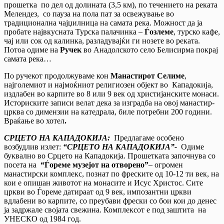
прошетка по дел од долината (3,5 км), по течението на реката
Мелендез, со пауза на пола пат за освежување во
традиционална чајџилница на самата река. Можност да ја
пробате највкусната Турска палачинка –
Ѓозлеме
, турско кафе,
чај или сок од калинка, разладувајќи ги нозете во реката.
Потоа одиме на
Ручек
во Анадолското село Белисирма покрај
самата река…
По ручекот продолжуваме кон
Манастирот Селиме
,
најголемиот и најмоќниот религиозен објект во Кападокија,
издлабен во карпите во 8 или 9 век од христијанските монаси.
Историските записи велат дека за изградба на овој манастир-
црква со димензии на катедрала, биле потребни 200 години.
Враќање во хотел
.
СРЦЕТО НА КАПАДОКИЈА:
Предлагаме особено
возбудлив излет:
“СРЦЕТО НА КАПАДОКИЈА”-
Одиме
буквално во Срцето на Кападокија. Прошетката започнува со
посета на
“Ѓореме музејот на отворено”
– огромен
манастирски комплекс, познат по фреските од 10-12 ти век, на
кои е опишан животот на монасите и Исус Христос. Сите
цркви во Ѓореме датираат од 9 век, импозантни цркви
вдлабени во карпите, со преубави фрески со бои кои до денес
ја задржале својата свежина. Комплексот е под заштита на
УНЕСКО од 1984 год.