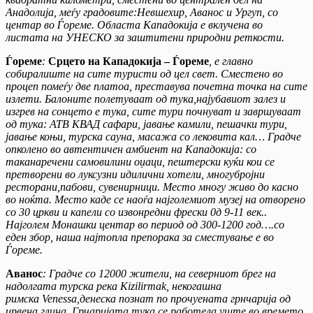
Анадолија, меѓу градовите:Невшехир, Аванос и Ургуп, со
центар во Ѓореме. Областа Кападокија е вклучена во
листата на УНЕСКО за заштитени природни реткости.
Ѓореме
:
Срцето на Кападокија – Ѓореме
, е главно
собиралиште на сите туристи од цел свет. Сместено во
процеп помеѓу две платоа, преставува почетна точка на сите
излети. Балоните полетуваат од тука,најубавиот залез и
изгрев на сонцето е тука, сите тури почнуват и завршуваат
од тука: АТВ КВАД сафари, јавање камили, пешачки тури,
јавање коњи, турска сауна, масажа со лековита кал… Градче
опколено во автентичен амбиент на Кападокија: со
таканаречени самовилини оџаци, пештерски куќи кои се
претворени во луксузни идилични хотели, многубројни
ресторани,пабови, сувенирници. Место многу живо до касно
во ноќта. Место каде се наоѓа најголемиот музеј на отворено
со 30 цркви и капели со извонредни фрески 0д 9-11 век..
Најголем Монашки центар во период од 300-1200 год….со
еден збор, наша најтопла препорака за сместување е во
Ѓореме.
Аванос
: Градче со 12000 жители, на северниот брег на
надолгата турска река Kizilirmak, некогашна
римска Venessa,денеска познат по прочуената грнчарија од
црвена глина. Грчаријата тука се работела уште во времето