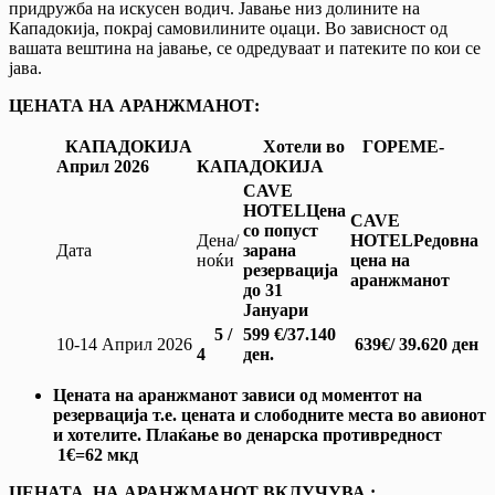
придружба на искусен водич. Јавање низ долините на
Кападокија, покрај самовилините оџаци. Во зависност од
вашата вештина на јавање, се одредуваат и патеките по кои се
јава.
ЦЕНАТА НА АРАНЖМАНОТ:
КАПАДОКИЈА
Хотели во ГОРЕМЕ-
Април 2026
КАПАДОКИЈА
CAVE
HOTEL
Цена
CAVE
со попуст
Дена/
HOTEL
Редовна
Дата
зарана
ноќи
цена на
резервација
аранжманот
до 31
Јануари
5 /
599
€/37.140
10-14 Април 2026
639
€/ 39.620 ден
4
ден.
Цената на аранжманот зависи од моментот на
резервација т.е. цената и слободните места во авионот
и хотелите. Плаќање во денарска противредност
1€=62 мкд
ЦЕНАТА НА АРАНЖМАНОТ ВКЛУЧУВА :