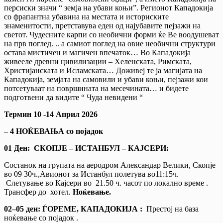
персиски значи “ земја на убави коњи”. Регионот Кападокија
со фрапантна убавина на местата и историските
знаменитости, претставува еден од најубавите пејзажи на
светот. Чудесните карпи со необични форми ќе Ве воодушеват
на прв поглед. .. a самиот поглед на овие необични структури
остава мистичен и магичен впечаток… Во Кападокија
живееле древни цивилизации – Хеленската, Римската,
Христијанската и Исламската… Доживеј те ја магијата на
Кападокија, земјата на самовили и убави коњи, пејзажи кои
потсетуваат на површината на месечината… и бидете
подготвени да видите “ Чуда невидени “
Термин 10 -14 Април 2026
– 4 НОЌЕВАЊА
со појадок
01 Ден: СКОПЈЕ – ИСТАНБУЛ – КАЈСЕРИ:
Состанок на групата на аеродром Александар Велики, Скопје
во 09 30ч.,Авионот за Истанбул полетува во11:15ч.
Слетување во Кајсери во 21.50 ч. часот по локално време .
Трансфер до хотел.
Ноќевање.
02–05 ден: ЃОРЕМЕ, КАПАДОКИЈА :
Престој на база
ноќевање со појадок .