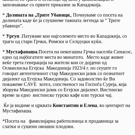
запознавање со првите приказни за Кападокија.
*
Долината на „Трите Убавици
„ Почнуваме со посета на
долината каде ќе ја слушнеме тажната легенда за “ Трите
убавици”.
*
Ургуп
.Патуваме кон најголемото место во Кападокија, со
траги од стари Грчки, Римски и Селџуцки куќи.
*
Мустафапаша
.Посета на некогашна Грчка населба Синасос,
едно од најбогатите места во минатото. Место каде живее
веќе трета генерација на жители кои се дојдени од
Османлиска Егејска Македонија 1923/4 г. но сеуште го
говорат автентичниот стар Македонски јазик со познатиот
дијалект од Егејска Македонија. Со задоволство ќе Ви
покажеме CAVE хотел, сопственост на Госпоѓа Суреја, која
зборува Македонски јазик со Егејски дијалект. Вистинско
време за едно вистинско турско кафе или турски чај.
Ќе ја видиме и црквата
Константин и Елена
, во центарот на
Мустафапаша.
*Посета на фамилијарна работилница и продавница за
слатки и сушени овошни плодови.