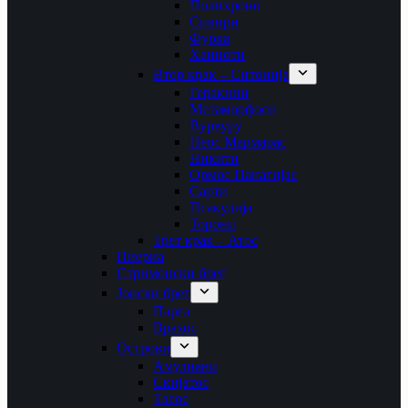
Полихроно
Сивири
Фурка
Ханиоти
Втор крак – Ситонија
Геракини
Метаморфоси
Вурвуру
Неос Мармарас
Никити
Ормос Панагијас
Сарти
Псакудија
Торони
Трет крак – Атос
Пиериа
Стримонски брег
Јонски брег
Парга
Врахос
Острови
Амулиани
Скијатос
Тасос