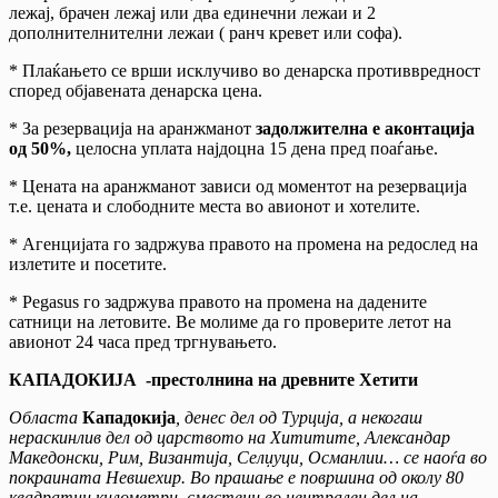
лежај, брачен лежај или два единечни лежаи и 2
дополнителнителни лежаи ( ранч кревет или софа).
* Плаќањето се врши исклучиво во денарска противвредност
според објавената денарска цена.
* За резервација на аранжманот
задолжителна е аконтација
од 50%,
целосна уплата најдоцна 15 дена пред поаѓање.
* Цената на аранжманот зависи од моментот на резервација
т.е. цената и слободните места во авионот и хотелите.
* Агенцијата го задржува правото на промена на редослед на
излетите и посетите.
* Pegasus го задржува правото на промена на дадените
сатници на летовите. Ве молиме да го проверите летот на
авионот 24 часа пред тргнувањето.
КАПАДОКИЈА -престолнина на древните Хетити
Областа
Кападокија
, денес дел од Турција, а некогаш
нераскинлив дел од царството на Хититите, Александар
Македонски, Рим, Византија, Селџуци, Османлии… се наоѓа во
покраината Невшехир. Во прашање е површина од околу 80
квадратни километри, сместени во централен дел на