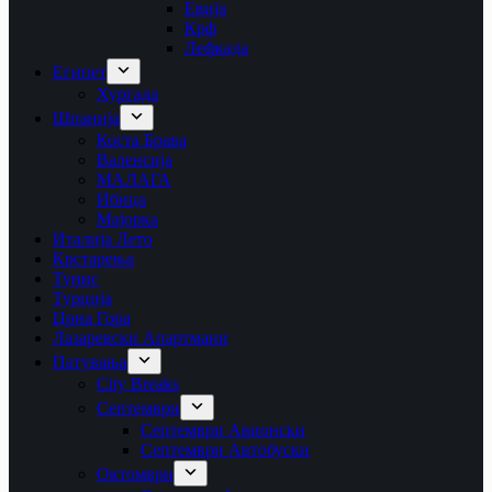
Евија
Крф
Лефкада
Египет
Хургада
Шпанија
Коста Брава
Валенсија
МАЛАГА
Ибица
Мајорка
Италија Лето
Крстарења
Тунис
Турција
Црна Гора
Лазаревски Апартмани
Патувања
City Breaks
Септември
Септември Авионски
Септември Автобуски
Октомври