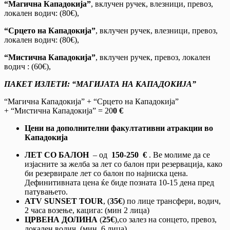
“Магична Кападокија”
, вклучен ручек, влезници, превоз,
локален водич: (80€),
“Срцето на Кападокија”
, вклучен ручек, влезници, превоз,
локален водич: (80€),
“Мистична Кападокија”
, вклучен ручек, превоз, локален
водич : (60€),
ПАКЕТ ИЗЛЕТИ: “МАГИЈАТА НА КАПАДОКИЈА”
“Магична Кападокија” + “Срцето на Кападокија”
+ “Мистична Кападокија” = 20
0 €
Цени на дополнителни факултативни атракции во
Кападокија
ЛЕТ СО БАЛОН
– од
150-250
€
. Ве молиме да се
изјасните за желба за лет со балон при резервација, како
би резервирале лет со балон по најниска цена.
Дефинитивната цена ќе биде позната 10-15 дена пред
патувањето.
ATV SUNSET TOUR
, (
35€
) по лице трансфери, водич,
2 часа возење, кацига: (мин 2 лица)
ЦРВЕНА ДОЛИНА
(
25€
),со залез на сонцето, превоз,
локален водич, (мин. 6 лица)