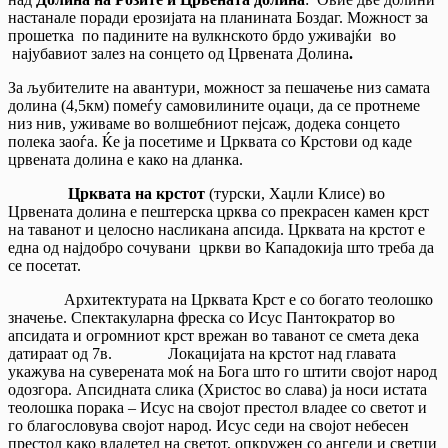
настанале поради ерозијата на планината Боздаг. Можност за
прошетка по падините на вулкнското брдо уживајќи во
најубавиот залез на сонцето од Црвената Долина
.
За љубителите на авантури, можност за пешачење низ самата
долина (4,5км) помеѓу самовилините оџаци, да се протнеме
низ нив, уживаме во волшебниот пејсаж, додека сонцето
полека заоѓа. Ќе ја посетиме и Црквата со Крстови од каде
црвената долина е како на дланка.
Црквата на крстот
(турски, Хаџли Клисе) во
Црвената долина е пештерска црква со прекрасен камен крст
на таванот и целосно насликана апсида. Црквата на крстот е
една од најдобро сочувани цркви во Кападокија што треба да
се посетат.
Архитектурата на Црквата Крст е со богато теолошко
значење. Спектакуларна фреска со Исус Пантократор во
апсидата и огромниот крст врежан во таванот се смета дека
датираат од 7в. Локацијата на крстот над главата
укажува на суверената моќ на Бога што го штити својот народ
одозгора. Апсидната слика (Христос во слава) ја носи истата
теолошка порака – Исус на својот престол владее со светот и
го благословува својот народ. Исус седи на својот небесен
престол како владетел на светот, опкружен со ангели и светци