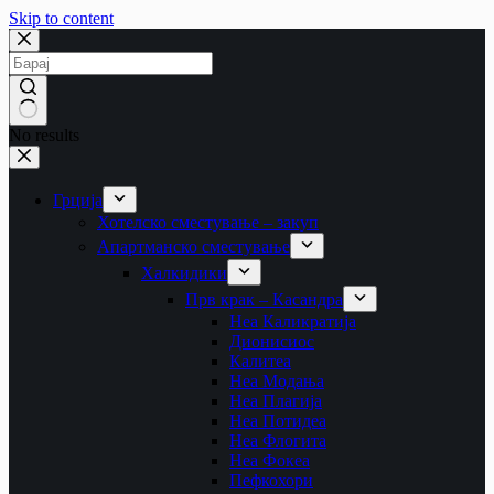
Skip to content
No results
Грција
Хотелско сместување – закуп
Апартманско сместување
Халкидики
Прв крак – Касандра
Неа Каликратија
Дионисиос
Калитеа
Неа Модања
Неа Плагија
Неа Потидеа
Неа Флогита
Неа Фокеа
Пефкохори