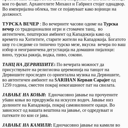
кои го фалат. Архангелите Михаил и Габриел стојат однадвор.
Во империјална облека, тие се појавуваат како војници на
должност.
ТУРСКА ВЕЧЕР
: Во вечерните часови одиме на
Турска
вечер
со традиционални игри и стомачен танц, во
автентичен, пештерски амбиент од Кападокија како од
времето на Хититите, старите жители на Кападокија. Богатото
шоу го следиме со типично турско мезе, вкусна вечера по ваш
избор и неограничена дегустација на домашни пијалоци:
вино, турска ракија, водка, пиво, сокови.
ТАНЦ НА ДЕРВИШИТЕ
:
По вечерата можност да
присуствувате на религиозна церемонија на танцот на
Дервишите проследен со ориентална музика на Дервишите,
во автентичен амбиент на
SARIHAN Керван Сарајот
од
1259 година, сместен покрај некогашниот пат на свилата.
ЈАВАЊЕ НА КОЊИ
:
Едночасовно јавање на прочуените
убави коњи во придружба на искусен водич. Јавање низ
долините на Кападокија, покрај самовилините оџаци. Во
зависност од вашата вештина на јавање, се одредуваат и
патеките по кои се јава.
ЈАВАЊЕ НА КАМИЛИ
:
Едночасовно јавање на камили во