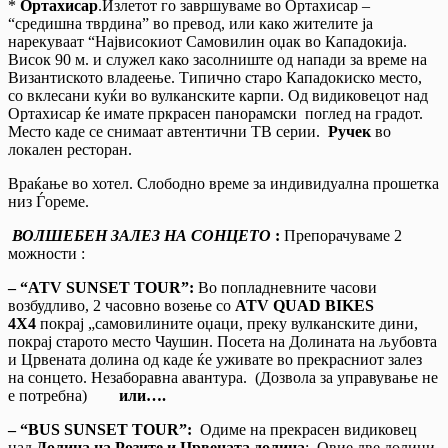
*
Ортахисар
.Излетот го завршуваме во Ортахисар –
“средишна тврдина” во превод, или како жителите ја
нарекуваат “Највисокиот Самовилин оџак во Кападокија.
Висок 90 м. и служел како засолниште од напади за време на
Византиското владеење. Типично старо Кападокиско место,
со вклесани куќи во вулканските карпи. Од видиковецот над
Ортахисар ќе имате пркрасен панорамски поглед на градот.
Место каде се снимаат автентични ТВ серии.
Ручек
во
локален ресторан.
Враќање во хотел. Слободно време за индивидуална прошетка
низ Ѓореме.
ВОЛШЕБЕН ЗАЛЕЗ НА СОНЦЕТО
:
Препорачуваме 2
можности :
– “ATV SUNSET TOUR”:
Во попладневните часови
возбудливо, 2 часовно возење со
ATV QUAD BIKES
4X4
покрај „самовилините оџаци, преку вулканските дини,
покрај старото место Чаушин. Посета на Долината на љубовта
и Црвената долина од каде ќе уживате во прекрасниот залез
на сонцето. Незаборавна авантура. (Дозвола за управување не
е потребна)
или….
– “BUS SUNSET TOUR”:
Одиме на прекрасен видиковец
над
Долина на Розите и Црвената долина
: Овие две долини