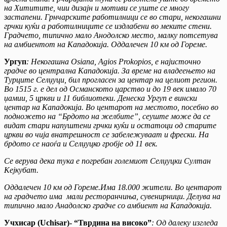
на Хититите, чии дизајн и мотиви се уште се многу
застапени. Грнчарските работилници се во стари, некогашни
грчки куќи а работилниците се издлабени во меките стени.
Градчето, типично мало Анодолско место, малку потсетува
на амбиентот на Кападокија. Оддалечен 10 км од Гореме.
Ургуп
: Некогашна Osiana, Agios Prokopios, e најисточно
градче во централна Кападокија. За време на владеењето на
Турците Селџуци, бил прогласен за центар на целиот регион.
Во 1515 г. е дел од Османското царство и до 19 век имало 70
џамии, 5 цркви и 11 библиотеки. Денеска Ургуп е вински
центар на Кападокија. Во центарот на местото, посебно во
подножето на “Брдото на желбите”, сеуште може да се
видат стари напуштени грчки куќи и остатоци од старите
цркви во чија внатрешност се забележуваат и фрески. На
брдото се наоѓа и Селџуцко гробје од 11 век.
Се верува дека тука е погребан големиот Селџуцки Султан
Кејкубат.
Оддалечен 10 км од Гореме.Има 18.000 жители. Во центарот
на градчето има мали ресторанчиња, сувенирници. Делува на
типично мало Анадолско градче со амбиент на Кападокија.
Учхисар (Uchisar)- “Тврдина на високо”
: Од далеку изгледа