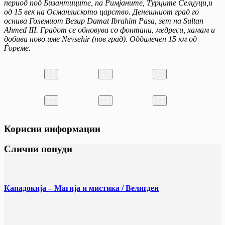
период под Бизантиците, па Римјаните, Турците Селџуци,и
од 15 век на Османлиското царство. Денешниот град го
оснива Големиот Везир Damat Ibrahim Pasa, зет на Sultan
Ahmed III. Градот се обновува со фонтани, медреси, хамам и
добива ново име Nevsehir (нов град). Оддалечен 15 км од
Ѓореме.
Корисни информации
Слични понуди
Кападокија – Магија и мистика / Велигден