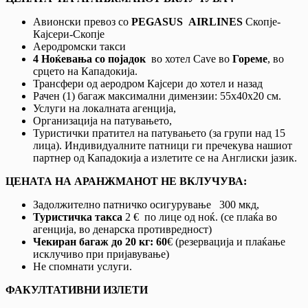
Авионски превоз со
PEGASUS AIRLINES
Скопје-
Кајсери-Скопје
Аеродромски такси
4 Ноќевања со појадок
во хотел Cave во
Гореме
, во
срцето на Кападокија.
Трансфери од аеродром Кајсери до хотел и назад
Рачен (1) багаж максимални димензии: 55х40х20 см.
Услуги на локалната агенција,
Организација на патувањето,
Туристички пратител на патувањето (за групи над 15
лица). Индивидуалните патници ги пречекува нашиот
партнер од Кападокија а излетите се на Англиски јазик.
ЦЕНАТА НА АРАНЖМАНОТ НЕ ВКЛУЧУВА:
Задолжително патничко осигурување 300 мкд,
Туристичка такса
2 € по лице од ноќ. (се плаќа во
агенција, во денарска противредност)
Чекиран багаж до 20 кг: 60
€ (резервација и плаќање
исклучиво при пријавување)
Не спомнати услуги.
ФАКУЛТАТИВНИ ИЗЛЕТИ