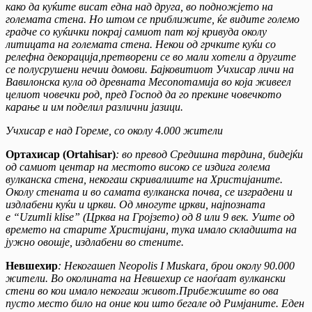
како да куќите висат една над друга, во подножјето на
големата стена. Но штом се приближите, ќе видите големо
градче со куќички покрај самиот пат кој кривуда околу
литицата на големата стена. Некои од грчките куќи со
релефна декорација,претворени се во мали хотели а другите
се полусрушени нечии домови. Бајковитиот Учхисар личи на
Вавилонска кула од древната Месопотамија во која живеел
целиот човечки род, пред Господ да го прекине човечкото
карање и им поделил различни јазици.
Учхисар е над Гореме, со околу 4.000 жители
Ортахисар (Ortahisar)
: во превод Средишна тврдина, бидејќи
од самиот центар на местото високо се издига голема
вулканска стена, некогаш скривалиште на Христијаните.
Околу стената и во самата вулканска почва, се изградени и
издлабени куќи и цркви. Од многуте цркви, најпозната
е “Uzumli klise” (Црква на Гројзето) од 8 или 9 век. Уште од
времето на старите Христијани, тука имало складишта на
јужно овошје, издлабени во стените.
Невшехир
: Некогашen Neopolis I Muskara, брои околу 90.000
жители. Во околината на Невшехир се наоѓаат вулкански
стени во кои имало некогаш живот.Прибежиште во ова
пусто место било на оние кои што бегале од Римјаните. Еден