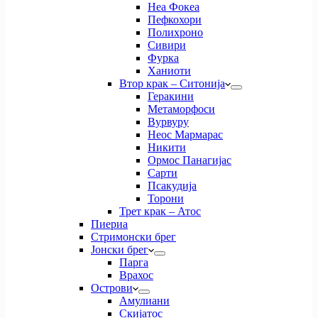
Неа Фокеа
Пефкохори
Полихроно
Сивири
Фурка
Ханиоти
Втор крак – Ситонија
Геракини
Метаморфоси
Вурвуру
Неос Мармарас
Никити
Ормос Панагијас
Сарти
Псакудија
Торони
Трет крак – Атос
Пиериа
Стримонски брег
Јонски брег
Парга
Врахос
Острови
Амулиани
Скијатос