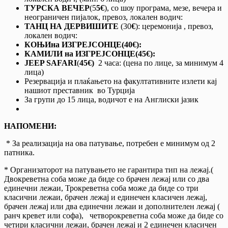
ТУРСКА ВЕЧЕР
(5
5€
), со шоу програма, мезе, вечера и
неограничен пијалок, превоз, локален водич:
ТАНЦ НА ДЕРВИШИТЕ
(30
€
): церемонија , превоз,
локален водич:
КОЊИ
на ИЗГРЕЈСОНЦЕ
(40€):
КАМИЛИ на ИЗГРЕЈСОНЦЕ
(45€):
JEEP SAFARI
(
45€)
2 часа: (цена по лице, за минимум 4
лица)
Резервација и плаќањето на факултативните излети кај
нашиот преставник во Турција
За групи до 15 лица, водичот е на Англиски јазик
НАПОМЕНИ:
* За реализација на ова патување, потребен е минимум од 2
патника.
* Организаторот на патувањето не гарантира тип на лежај.(
Двокреветна соба може да биде со брачен лежај или со два
единечни лежаи, Трокреветна соба може да биде со три
класични лежаи, брачен лежај и единечен класичен лежај,
брачен лежај или два единечни лежаи и дополнителен лежај (
ранч кревет или софа), четворокреветна соба може да биде со
четири класични лежаи, брачен лежај и 2 единечен класичен