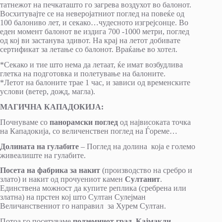
татнежот на печкаташто го загрева воздухот во балонот.
Восхитувајте се на неверојатниот поглед на повеќе од
100 балониво лет, и секако…чудесното изгрејсонце. Во
еден момент балонот ве издига 700 -1000 метри, поглед
од кој ви застанува здивот. На крај на летот добивате
сертификат за летање со балонот. Враќање во хотел.
*Секако и тие што нема да летаат, ќе имат возбудлива
глетка на подготовка и полетување на балоните.
*Летот на балоните трае 1 час, и зависи од временските
услови (ветер, дожд, магла).
МАГИЧНА КАПАДОКИЈА:
Почнуваме со
панорамски поглед
од највисоката точка
на Кападокија, со величенствен поглед на Ѓореме…
Долината на гулабите
– Поглед на долина која е големо
живеалиште на гулабите.
Посета на фабрика за накит
(производство на сребро и
злато) и накит од прочуениот камен
Султанит
.
Единствена можност да купите реплика (сребрена или
златна) на прстен кој што Султан Сулејман
Величанствениот го направил за Хурем Султан.
Потоа го посетуваме
подземниот град Кајмакли
,