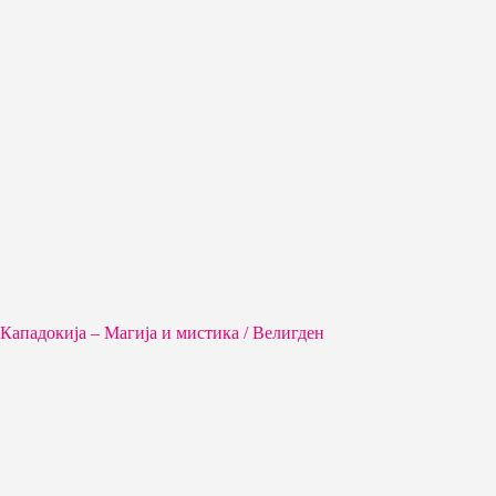
Кападокија – Магија и мистика / Велигден