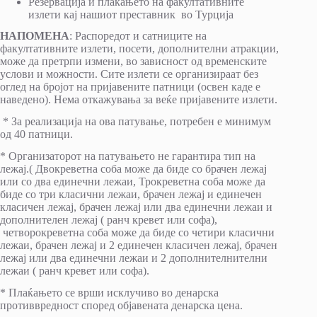
Резервација и плаќањето на факултативните
излети кај нашиот преставник во Турција
НАПОМЕНА
: Распоредот и сатниците на
факултативните излети, посети, дополнителни атракции,
може да претрпи измени, во зависност од временските
услови и можности. Сите излети се организираат без
оглед на бројот на пријавените патници (освен каде е
наведено). Нема откажувања за веќе пријавените излети.
* За реализација на ова патување, потребен е минимум
од 40 патници.
* Организаторот на патувањето не гарантира тип на
лежај.( Двокреветна соба може да биде со брачен лежај
или со два единечни лежаи, Трокреветна соба може да
биде со три класични лежаи, брачен лежај и единечен
класичен лежај, брачен лежај или два единечни лежаи и
дополнителен лежај ( ранч кревет или софа),
четворокреветна соба може да биде со четири класични
лежаи, брачен лежај и 2 единечен класичен лежај, брачен
лежај или два единечни лежаи и 2 дополнителнителни
лежаи ( ранч кревет или софа).
* Плаќањето се врши исклучиво во денарска
противвредност според објавената денарска цена.