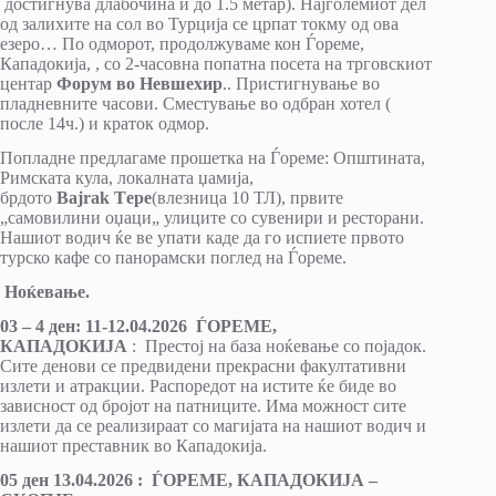
достигнува длабочина и до 1.5 метар). Најголемиот дел
од залихите на сол во Турција се црпат токму од ова
езеро… По одморот, продолжуваме кон Ѓореме,
Кападокија, , со 2-часовна попатна посета на трговскиот
центар
Форум во Невшехир
.. Пристигнување во
пладневните часови. Сместување во одбран хотел (
после 14ч.) и краток одмор.
Попладне предлагаме прошетка на Ѓореме: Општината,
Римската кула, локалната џамија,
брдото
Bajrak Тepe
(влезница 10 ТЛ), првите
„самовилини оџаци„ улиците со сувенири и ресторани.
Нашиот водич ќе ве упати каде да го испиете првото
турско кафе со панорамски поглед на Ѓореме.
Ноќевање.
03 –
4
ден:
11
-1
2
.0
4
.2026 ЃОРЕМЕ,
КАПАДОКИЈА
: Престој на база ноќевање со појадок.
Сите денови се предвидени прекрасни факултативни
излети и атракции. Распоредот на истите ќе биде во
зависност од бројот на патниците. Има можност сите
излети да се реализираат со магијата на нашиот водич и
нашиот преставник во Кападокија.
05 ден 1
3
.0
4
.2026 : ЃОРЕМЕ, КАПАДОКИЈА –