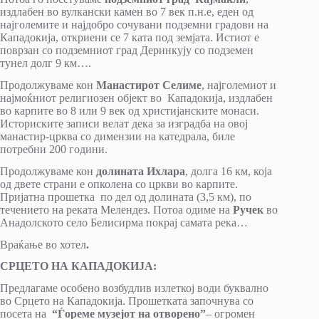
издлабен во вулкански камен во 7 век п.н.е, еден од
најголемите и најдобро сочувани подземни градови на
Кападокија, откриени се 7 ката под земјата. Истиот е
поврзан со подземниот град Деринкују со подземен
тунел долг 9 км….
Продолжуваме кон
Манастирот Селиме
, најголемиот и
најмоќниот религиозен објект во Кападокија, издлабен
во карпите во 8 или 9 век од христијанските монаси.
Историските записи велат дека за изградба на овој
манастир-црква со димензии на катедрала, биле
потребни 200 години.
Продолжуваме кон
долината Ихлара
, долга 16 км, која
од двете страни е опколена со цркви во карпите.
Пријатна прошетка по дел од долината (3,5 км), по
течението на реката Мелендез. Потоа одиме на
Ручек
во
Анадолското село Белисирма покрај самата река…
Враќање во хотел
.
СРЦЕТО НА КАПАДОКИЈА:
Предлагаме особено возбудлив излеткој води буквално
во Срцето на Кападокија. Прошетката започнува со
посета на
“Ѓореме музејот на отворено”
– огромен