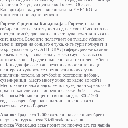
Аванос и Ургуп, со центар во Ѓореме. Областа
Кападокија е вклучена во листата на УНЕСКО за
заштитени природни реткости.
Ѓореме
:
Срцето на Кападокија – Ѓореме
, е главно
собиралиште на сите туристи од цел свет. Сместено во
процеп помеѓу две платоа, преставува почетна точка на
сите излети. Балоните полетуваат од тука,најубавиот
залез и изгрев на сонцето е тука, сите тури почнуват и
завршуваат од тука: АТВ КВАД сафари, јавање камили,
пешачки тури, јавање коњи, турска сауна, масажа со
лековита кал… Градче опколено во автентичен амбиент
на Кападокија: со таканаречени самовилини оџаци,
пештерски куќи кои се претворени во луксузни
идилични хотели, многубројни ресторани,пабови,
сувенирници. Место многу живо до касно во ноќта.
Место каде се наоѓа најголемиот музеј на отворено со 30
цркви и капели со извонредни фрески 0д 9-11 век..
Најголем Монашки центар во период од 300-1200
год….со еден збор, наша најтопла препорака за
сместување е во Ѓореме.
Аванос
: Градче со 12000 жители, на северниот брег на
надолгата турска река Kizilirmak, некогашна
римска Venessa,денеска познат по прочуената грнчарија