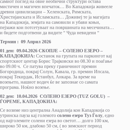
самиот поглед на овие необични структури остава
мистичен и магичен впечаток… Во Кападокија живееле
древни цивилизации – Хеленската, Римската,
Христијанската и Исламската… Доживеј те ја магијата
на Кападокија, земјата на самовили и убави коњи,
пејзажи кои потсетуваат на површината на месечината…
и бидете подготвени да видите “ Чуда невидени “
Термин : 0
9 Април
2026
01 ден: 0
9
.0
4
.2026 СКОПЈЕ – СОЛЕНО ЕЗЕРО –
КАПАДОКИЈА:
Состанок на групата на паркингот кај
спортскиот центар Борис Трајковски во 08.30 и поаѓање
во 09.00 ч. Се патува преку граничниот премин
Богородица, покрај Солун, Кавала, гр. премин Ипсала,
покрај Текирдак, Истанбул, Анкара. За време на
возењето, нашиот водич ќе ве запознае со самата
програма. Ноќно возење.
02 ден:
10
.0
4
.2026 СОЛЕНО ЕЗЕРО (TUZ GOLU) –
ЃОРЕМЕ, КАПАДОКИЈА:
Се возиме низ централна Анадолија кон Кападокија со
утринска пауза кај големото
солено езеро Туз Ѓолу
, едно
од најголемите солени езера во светот… долго 100 км,
широко 50 км, длабоко 50 см, ( во зимскиот период