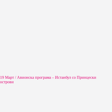
19 Март / Aвионска програма – Истанбул со Принцески
острови