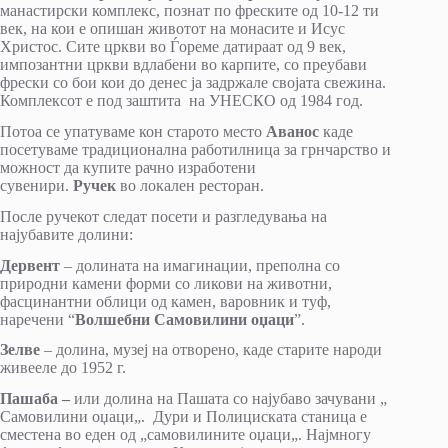
манастирски комплекс, познат по фреските од 10-12 ти
век, на кои е опишан животот на монасите и Исус
Христос. Сите цркви во Ѓореме датираат од 9 век,
импозантни цркви вдлабени во карпите, со преубави
фрески со бои кои до денес ја задржале својата свежина.
Комплексот е под заштита на УНЕСКО од 1984 год.
Потоа се упатуваме кон старото место
Аванос
каде
посетуваме традиционална работилница за грнчарство и
можност да купите рачно изработени
сувенири.
Ручек
во локален ресторан.
После ручекот следат посети и разгледувања на
најубавите долини:
Дервент
– долината на имагинации, преполна со
природни камени форми со ликови на животни,
фасцинантни облици од камен, варовник и туф,
наречени “
Волшебни Самовилини оџаци
”.
Зелве
– долина, музеј на отворено, каде старите народи
живееле до 1952 г.
Пашаба –
или долина на Пашата со најубаво зачувани „
Самовилини оџаци„. Дури и Полициската станица е
сместена во еден од „самовилините оџаци„. Најмногу