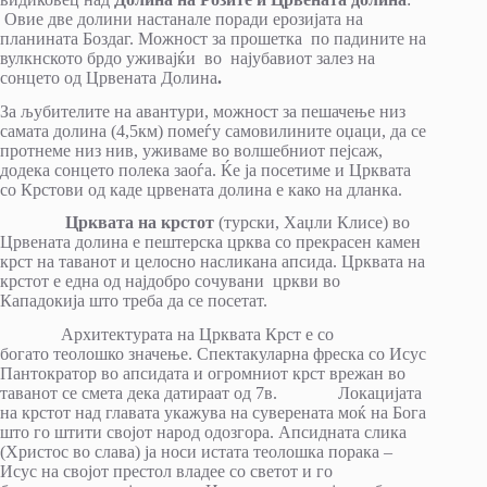
Овие две долини настанале поради ерозијата на
планината Боздаг. Можност за прошетка по падините на
вулкнското брдо уживајќи во најубавиот залез на
сонцето од Црвената Долина
.
За љубителите на авантури, можност за пешачење низ
самата долина (4,5км) помеѓу самовилините оџаци, да се
протнеме низ нив, уживаме во волшебниот пејсаж,
додека сонцето полека заоѓа. Ќе ја посетиме и Црквата
со Крстови од каде црвената долина е како на дланка.
Црквата на крстот
(турски, Хаџли Клисе) во
Црвената долина е пештерска црква со прекрасен камен
крст на таванот и целосно насликана апсида. Црквата на
крстот е една од најдобро сочувани цркви во
Кападокија што треба да се посетат.
Архитектурата на Црквата Крст е со
богато теолошко значење. Спектакуларна фреска со Исус
Пантократор во апсидата и огромниот крст врежан во
таванот се смета дека датираат од 7в. Локацијата
на крстот над главата укажува на суверената моќ на Бога
што го штити својот народ одозгора. Апсидната слика
(Христос во слава) ја носи истата теолошка порака –
Исус на својот престол владее со светот и го