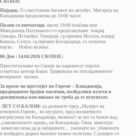
СКОПЈЕ
Појадок.
Го сместуваме багажот во автобус. Магијата на
Кападокија продолжува до 19:00 часот.
Полни со впечатоци
, околу 19:00 поаѓаме кон
Македонија Патувањето го продолжуваме покрај
Анкара, Истанбул, Текирдаг, гр.премин Ипсала, покрај
Кавала, Солун, гр.премин Богородица, со попатни
паузи. Ноќно возење.
06 Ден : 1
4
.0
4
.2026 СКОПЈЕ:
Пристигнување во Скопје на паркингот спроти
спортски центар Борис Трајковски во попладневните/
вечерните часови.
За време на престојот во Гореме – Кападокија,
предвидовме бројни магични, возбудливи излети и
доживувања кои никако не треба да се испуштат.
ЛЕТ СО БАЛОН:
од долините пред „Музејот на
отворено-Гореме„
во мугрите, пред волшебното
изгрејсонце на Кападокија, можност за лет со балон над
„самовилините оџаци„ на Кападокија. Оваа авантура
никогаш нема да ја заборавите… уживајте во убавината
и возбудата додека балонот нежно полетува. Слушајте го