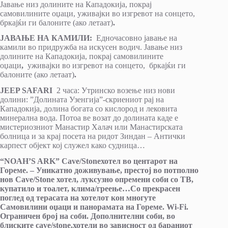
Јавање низ долините на Кападокија, покрај
самовилините оџаци, уживајки во изгревот на сонцето,
бркајќи ги балоните (ако летаат)
.
ЈАВАЊЕ НА КАМИЛИ:
Едночасовно јавање на
камили во придружба на искусен водич. Јавање низ
долините на Кападокија, покрај самовилините
оџаци
,
уживајки во изгревот на сонцето, бркајќи ги
балоните (ако летаат)
.
JEEP SAFARI
2 часа: Утринско возење низ нови
долини: ”Долината Узенгија”-скриениот рај на
Кападокија, долина богата со кислород и лековита
минерална вода. Потоа ве возат до долината каде е
мистериозниот Манастир Халач или Манастирската
болница и за крај посета на ридот Зиндан – Антички
карпест објект кој служел како судница…
“NOAH’S ARK” Cave/Stoneхотел во центарот на
Гореме. – Уникатно доживување, престој во потполно
нов Cave/Stone хотел, луксузно опремени соби со ТВ,
купатило и тоалет, клима/греење…Со прекрасен
поглед од терасата на хотелот кон многуте
Самовилини оџаци и панорамата на Гореме. Wi-Fi.
Ограничен број на соби. Дополнителни соби, во
блиските cave/stone.хотели во зависност од бараниот