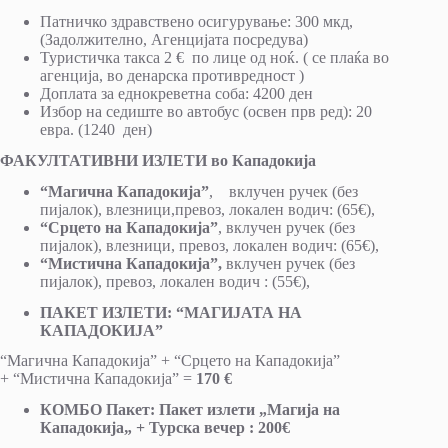
Патничко здравствено осигурување: 300 мкд,
(Задолжително, Агенцијата посредува)
Туристичка такса 2 € по лице од ноќ. ( се плаќа во
агенција, во денарска противредност )
Доплата за еднокреветна соба: 4200 ден
Избор на седиште во автобус (освен прв ред): 20
евра. (1240 ден)
ФАКУЛТАТИВНИ ИЗЛЕТИ во Кападокија
“Магична Кападокија”
, вклучен ручек (без
пијалок), влезници,превоз, локален водич: (65€),
“Срцето на Кападокија”
, вклучен ручек (без
пијалок), влезници, превоз, локален водич: (65€),
“Мистична Кападокија”,
вклучен ручек (без
пијалок), превоз, локален водич : (55€),
ПАКЕТ ИЗЛЕТИ: “МАГИЈАТА НА
КАПАДОКИЈА”
“Магична Кападокија” + “Срцето на Кападокија”
+ “Мистична Кападокија” =
170 €
КОМБО Пакет: Пакет излети „Магија на
Кападокија„ + Турска вечер : 200€