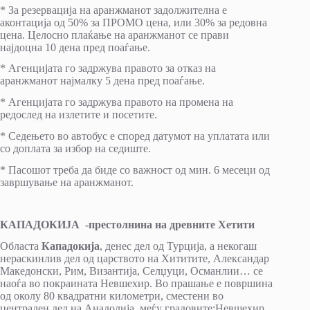
* За резервација на аранжманот задолжителна е
аконтација од 50% за ПРОМО цена, или 30% за редовна
цена. Целосно плаќање на аранжманот се прави
најдоцна 10 дена пред поаѓање.
* Агенцијата го задржува правото за отказ на
аранжманот најмалку 5 дена пред поаѓање.
* Агенцијата го задржува правото на промена на
редослед на излетите и посетите.
* Седењето во автобус е според датумот на уплатата или
со доплата за избор на седиште.
* Пасошот треба да биде со важност од мин. 6 месеци од
завршување на аранжманот.
КАПАДОКИЈА -престолнина на древните Хетити
Областа
Кападокија
, денес дел од Турција, а некогаш
нераскинлив дел од царството на Хититите, Александар
Македонски, Рим, Византија, Селџуци, Османлии… се
наоѓа во покраината Невшехир. Во прашање е површина
од околу 80 квадратни километри, сместени во
централен дел на Анадолија, меѓу градовите:Невшехир,