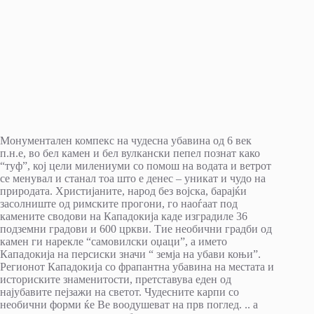
Монументален компекс на чудесна убавина од 6 век
п.н.е, во бел камен и бел вулкански пепел познат како
“туф”, кој цели милениуми со помош на водата и ветрот
се менувал и станал тоа што е денес – уникат и чудо на
природата. Христијаните, народ без војска, барајќи
засолниште од римските прогони, го наоѓаат под
камените сводови на Кападокија каде изградиле 36
подземни градови и 600 цркви. Тие необични градби од
камен ги нарекле “самовилски оџаци”, а името
Кападокија на персиски значи “ земја на убави коњи”.
Регионот Кападокија со фрапантна убавина на местата и
историските знаменитости, претставува еден од
најубавите пејзажи на светот. Чудесните карпи со
необични форми ќе Ве воодушеват на прв поглед. .. a