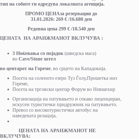
тип на собите ги одредува локалната агенција.
ПРОМО ЦЕНАза резервации до
3
1
.
01
.2026: 269 € /16.680 ден
Редовна цена 299 € /18.540 ден
ЦЕНАТА НА АРАНЖМАНОТ ВКЛУЧУВА :
3 Ноќевања со појадок
(шведска маса)
во
Cave/Stone хотел
во центарот на Гореме
, во срцето на Кападокија.
Посета на соленото езеро Туз Ѓолу,Прошетка низ
Гореме,
Посета на трговски центар Форум во Невшехир
Организација на патувањето и секако лиценциран,
искусен туристички придружник на патувањето.
Превоз со високотуристички автобус на
наведената релација.
ЦЕНАТА НА АРАНЖМАНОТ НЕ
ВКЛУЧУВА: