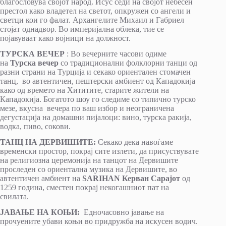
благословува својот народ. Исус седи на својот небесен
престол како владетел на светот, опкружен со ангели и
светци кои го фалат. Архангелите Михаил и Габриел
стојат однадвор. Во империјална облека, тие се
појавуваат како војници на должност.
ТУРСКА ВЕЧЕР
: Во вечерните часови одиме
на
Турска вечер
со традиционални фолклорни танци од
разни страни на Турција и секако ориентален стомачен
танц, во автентичен, пештерски амбиент од Кападокија
како од времето на Хититите, старите жители на
Кападокија. Богатото шоу го следиме со типично турско
мезе, вкусна вечера по ваш избор и неограничена
дегустација на домашни пијалоци: вино, турска ракија,
водка, пиво, сокови.
ТАНЦ НА ДЕРВИШИТЕ:
Секако дека навоѓаме
временски простор, покрај сите излети, да присуствувате
на религиозна церемонија на танцот на Дервишите
проследен со ориентална музика на Дервишите, во
автентичен амбиент на
SARIHAN Керван Сарајот
од
1259 година, сместен покрај некогашниот пат на
свилата.
ЈАВАЊЕ НА КОЊИ:
Едночасовно јавање на
прочуените убави коњи во придружба на искусен водич.