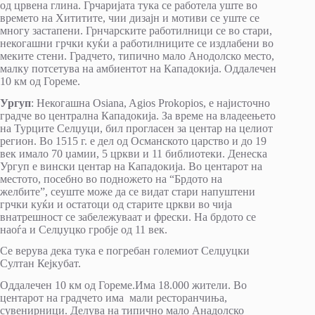
од црвена глина. Грчаријата тука се работела уште во
времето на Хититите, чии дизајн и мотиви се уште се
многу застапени. Грнчарските работилници се во стари,
некогашни грчки куќи а работилниците се издлабени во
меките стени. Градчето, типично мало Анодолско место,
малку потсетува на амбиентот на Кападокија. Оддалечен
10 км од Гореме.
Ургуп
: Некогашна Osiana, Agios Prokopios, e најисточно
градче во централна Кападокија. За време на владеењето
на Турците Селџуци, бил прогласен за центар на целиот
регион. Во 1515 г. е дел од Османското царство и до 19
век имало 70 џамии, 5 цркви и 11 библиотеки. Денеска
Ургуп е вински центар на Кападокија. Во центарот на
местото, посебно во подножето на “Брдото на
желбите”, сеуште може да се видат стари напуштени
грчки куќи и остатоци од старите цркви во чија
внатрешност се забележуваат и фрески. На брдото се
наоѓа и Селџуцко гробје од 11 век.
Се верува дека тука е погребан големиот Селџуцки
Султан Кејкубат.
Оддалечен 10 км од Гореме.Има 18.000 жители. Во
центарот на градчето има мали ресторанчиња,
сувенирници. Делува на типично мало Анадолско