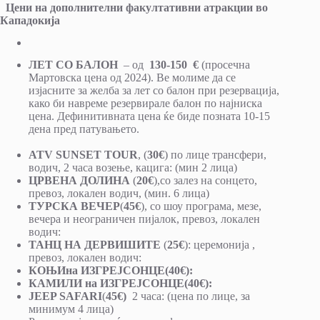
Цени на дополнителни факултативни атракции во
Кападокија
ЛЕТ СО БАЛОН
– од
130-150 €
(просечна
Мартовска цена од 2024). Ве молиме да се
изјасните за желба за лет со балон при резервација,
како би навреме резервирале балон по најниска
цена. Дефинитивната цена ќе биде позната 10-15
дена пред патувањето.
ATV SUNSET TOUR
, (
30€
) по лице трансфери,
водич, 2 часа возење, кацига: (мин 2 лица)
ЦРВЕНА ДОЛИНА
(
20€
),со залез на сонцето,
превоз, локален водич, (мин. 6 лица)
ТУРСКА ВЕЧЕР
(
45€
), со шоу програма, мезе,
вечера и неограничен пијалок, превоз, локален
водич:
ТАНЦ НА ДЕРВИШИТЕ
(
25€
): церемонија ,
превоз, локален водич:
КОЊИна ИЗГРЕЈСОНЦЕ(40€):
КАМИЛИ на ИЗГРЕЈСОНЦЕ(40€):
JEEP SAFARI
(
45€)
2 часа: (цена по лице, за
минимум 4 лица)