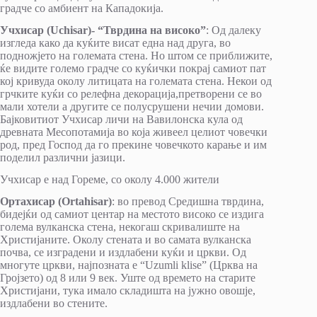
градче со амбиент на Кападокија.
Учхисар (Uchisar)- “Тврдина на високо”
: Од далеку
изгледа како да куќите висат една над друга, во
подножјето на големата стена. Но штом се приближите,
ќе видите големо градче со куќички покрај самиот пат
кој кривуда околу литицата на големата стена. Некои од
грчките куќи со релефна декорација,претворени се во
мали хотели а другите се полусрушени нечии домови.
Бајковитиот Учхисар личи на Вавилонска кула од
древната Месопотамија во која живеел целиот човечки
род, пред Господ да го прекине човечкото карање и им
поделил различни јазици.
Учхисар е над Гореме, со околу 4.000 жители
Ортахисар (Ortahisar)
: во превод Средишна тврдина,
бидејќи од самиот центар на местото високо се издига
голема вулканска стена, некогаш скривалиште на
Христијаните. Околу стената и во самата вулканска
почва, се изградени и издлабени куќи и цркви. Од
многуте цркви, најпозната е “Uzumli klise” (Црква на
Гројзето) од 8 или 9 век. Уште од времето на старите
Христијани, тука имало складишта на јужно овошје,
издлабени во стените.