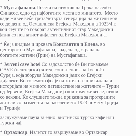
*
Мустафапаша
.Посета на некогашна Грчка населба
Синасос, едно од најбогатите места во минатото. Место
каде живее веќе трета/четврта генерација на жители кои
се дојдени од Османлиска Егејска Македонија 1923/4 г.
кои сеуште го говорат автентичниот стар Македонски
јазик со познатиот дијалект од Егејска Македонија.
* Ќе ја видиме и црквата
Константин и Елена
, во
центарот на Мустафапаша, градена од страна на
богатите жители (Грци) на Мустафапаша.
*
Јerveni cave hotel
:Со задоволство ќе Ви покажеме
CAVE (пештерски) хотел, сопственост на Госпоѓа
Суреја, која зборува Македонски јазик со Егејски
дијалект. Во големото фоаје на хотелот е прикажана и
историјата на мачното патешествие на жителите – Турци
од Јервени, Егејска Македонија кои таму живееле, некои
со векови. Ќе слушнете тажна приказна за протераните
жители со размената на населението 1923 помеѓу Грција
и Турција.
Заслужуваме пауза за едно вистинско турско кафе или
турски чај.
*
Ортахисар
. Излетот го завршуваме во Ортахисар –