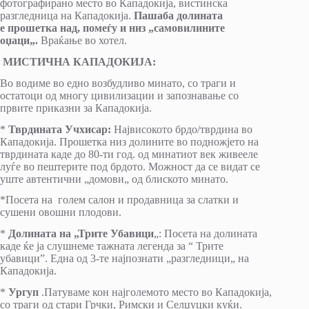
фотографирано место во Кападокија, вистинска
разгледница на Кападокија.
Пашаба долината
е
прошетка над, помеѓу и низ „самовилините
оџаци„.
Враќање во хотел.
МИСТИЧНА КАПАДОКИЈА:
Во водиме во едно возбудливо минато, со траги и
остатоци од многу цивилизации и запознавање со
првите приказни за Кападокија.
*
Тврдината Учхисар:
Највисокото брдо/тврдина во
Кападокија. Прошетка низ долините во подножјето на
тврдината каде до 80-ти год. од минатиот век живееле
луѓе во пештерите под брдото. Можност да се видат се
уште автентични „домови„ од блиското минато.
*Посета на голем салон и продавница за слатки и
сушени овошни плодови.
*
Долината на „Трите Убавици
„: Посета на долината
каде ќе ја слушнеме тажната легенда за “ Трите
убавици”. Една од 3-те најпознати „разгледници„ на
Кападокија.
*
Ургуп
.Патуваме кон најголемото место во Кападокија,
со траги од стари Грчки, Римски и Селџуцки куќи.