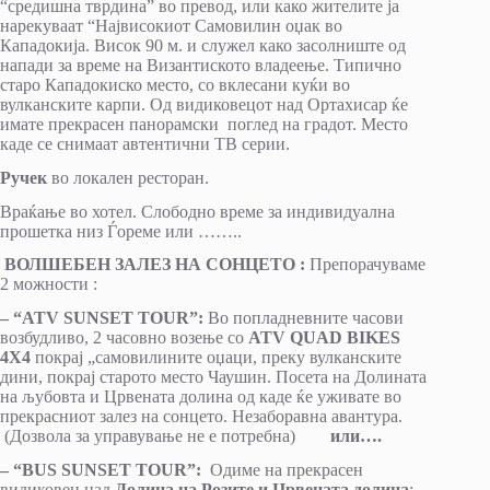
“средишна тврдина” во превод, или како жителите ја
нарекуваат “Највисокиот Самовилин оџак во
Кападокија. Висок 90 м. и служел како засолниште од
напади за време на Византиското владеење. Типично
старо Кападокиско место, со вклесани куќи во
вулканските карпи. Од видиковецот над Ортахисар ќе
имате прекрасен панорамски поглед на градот. Место
каде се снимаат автентични ТВ серии.
Ручек
во локален ресторан.
Враќање во хотел. Слободно време за индивидуална
прошетка низ Ѓореме или ……..
ВОЛШЕБЕН ЗАЛЕЗ НА СОНЦЕТО :
Препорачуваме
2 можности :
– “ATV SUNSET TOUR”:
Во попладневните часови
возбудливо, 2 часовно возење со
ATV QUAD BIKES
4X4
покрај „самовилините оџаци, преку вулканските
дини, покрај старото место Чаушин. Посета на Долината
на љубовта и Црвената долина од каде ќе уживате во
прекрасниот залез на сонцето. Незаборавна авантура.
(Дозвола за управување не е потребна)
или….
– “BUS SUNSET TOUR”:
Одиме на прекрасен
видиковец над
Долина на Розите и Црвената долина
: