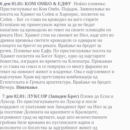
6 ден 01.01: КОМ ОМБО & ЕДФУ
Ноќно пловење.
Пристигнување во Ком Омбо. Појадок. Заминување во
посета на Храмот на Собек и Хароерис, посветен на
Собек – Бог со глава на крокодил на кого старите
Египќани му принесувале жртви за да не бидат
напаѓани од крокодили во текот на своите пловидби по
реката Нил. Храмот стои на свиокот во Нил, каде што во
древни времиња светите крокодили се одмарале на
сонцето на брегот на реката. Враќање на бродот за
ручек. Пловење кон Едфу. По пристигнување посета на
Храмот посветен на Богот Хорус, едно од најстарите
божества, изграден во времето на Клеопатра. Прикажан
е со глава на сокол и се поврзува со многу фараони во
текот на нивниот живот и владеење. Ова е најголемиот и
најсочуван Храм кој претставува комбинација од
Египетската и Грчката архитектура. Враќање на бродот.
Вечера.
Ноќевање
.
7 ден 02.01: ЛУКСОР (Западен Брег)
Плови до Есна и
Луксор. По пристигнувањето во Луксор и после
појадокот се упатуваме кон Западниот брег на Нил за да
ја посетиме Долината на кралевите и Кралиците,
огромниот град на мртвите, каде што величествените
гробови биле врежани во пустинските карпи и
исполнети со богатства за задгробниот живот од