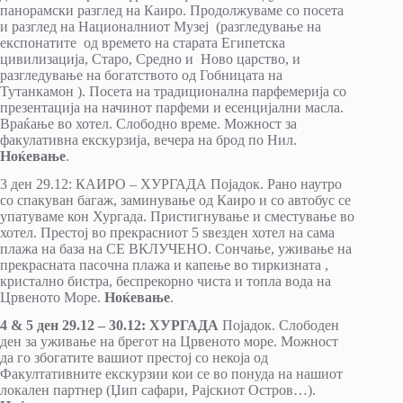
панорамски разглед на Каиро. Продолжуваме со посета
и разглед на Националниот Музеј (разгледување на
експонатите од времето на старата Египетска
цивилизација, Старо, Средно и Ново царство, и
разгледување на богатството од Гобницата на
Тутанкамон ). Посета на традиционална парфемерија со
презентација на начинот парфеми и есенцијални масла.
Враќање во хотел. Слободно време. Можност за
факулативна екскурзија, вечера на брод по Нил.
Ноќевање
.
3 ден 29.12: КАИРО – ХУРГАДА Појадок. Рано наутро
со спакуван багаж, заминување од Каиро и со автобус се
упатуваме кон Хургада. Пристигнување и сместување во
хотел. Престој во прекрасниот 5 ѕвезден хотел на сама
плажа на база на СЕ ВКЛУЧЕНО. Сончање, уживање на
прекрасната пасочна плажа и капење во тиркизната ,
кристално бистра, беспрекорно чиста и топла вода на
Црвеното Море.
Ноќевање
.
4 & 5 ден 29.12 – 30.12: ХУРГАДА
Појадок. Слободен
ден за уживање на брегот на Црвеното море. Можност
да го збогатите вашиот престој со некоја од
Факултативните екскурзии кои се во понуда на нашиот
локален партнер (Џип сафари, Рајскиот Остров…).