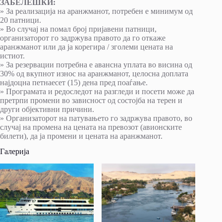
ЗАБЕЛЕШКИ:
» За реализација на аранжманот, потребен е минимум од
20 патници.
» Во случај на помал број пријавени патници,
организаторот го задржува правото да го откаже
аранжманот или да ја корегира / зголеми цената на
истиот.
» За резервации потребна е авансна уплата во висина од
30% од вкупнот износ на аранжманот, целосна доплата
најдоцна петнаесет (15) дена пред поаѓање.
» Програмата и редоследот на разгледи и посети може да
претрпи промени во зависност од состојба на терен и
други објективни причини.
» Организаторот на патувањето го задржува правото, во
случај на промена на цената на превозот (авионските
билети), да ја промени и цената на аранжманот.
Галерија