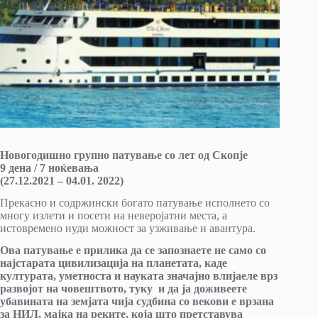
Новогодишно групно патување со лет од Скопје
9 дена / 7 ноќевања
(27.12.2021 – 04.01. 2022)
Прекасно и содржински богато патување исполнето со
многу излети и посети на неверојатни места, а
истовремено нуди можност за узживање и авантура.
Ова патување е прилика да се запознаете не само со
најстарата цивилизација на планетата, каде
културата, уметноста и науката значајно влијаеле врз
развојот на човештвото, туку и да ја доживеете
убавината на земјата чија судбина со векови е врзана
за НИЛ, мајка на реките, која што претставува