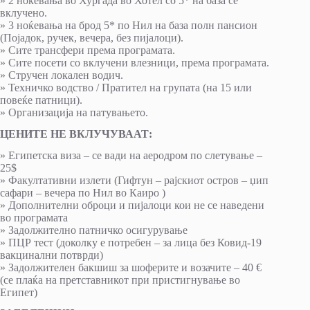
» 2 ноќевања во Хургада во Хотел со 5* на база се
вклучено.
» 3 ноќевања на брод 5* по Нил на база полн пансион
(Појадок, ручек, вечера, без пијалоци).
» Сите трансфери према програмата.
» Сите посети со вклучени влезници, према програмата.
» Стручен локален водич.
» Техничко водство / Пратител на групата (на 15 или
повеќе патници).
» Организација на патувањето.
ЦЕНИТЕ НЕ ВКЛУЧУВААТ:
» Египетска виза – се вади на аеродром по слетување –
25$
» Факултативни излети (Гифтун – рајскиот остров – џип
сафари – вечера по Нил во Каиро )
» Дополнителни оброци и пијалоци кои не се наведени
во програмата
» Задолжително патничко осигурување
» ПЦР тест (доколку е потребен – за лица без Ковид-19
вакцинални потврди)
» Задолжителен бакшиш за шоферите и возачите – 40 €
(се плаќа на претставникот при пристигнување во
Египет)