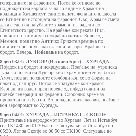
генерациите на фараоните. Потоа ќе отидеме до
подножјето на карпата за да го видиме Храмот на
кралицата Хатшепсут, единствената жена што владеела
со Египет во историјата на фараонот. Овој Храм се смета
дека е еден од најубавите храмови изградени во
Египетското царство. На враќање кон реката Нил,
нашиот пат поминува покрај познатиот Колос од
Мемнон, познат во Античко Грчките времиња по
нивните прогонувачки гласови во зори. Враќање на
бродот. Вечера.
Ноќевање
на бродот.
8 ден 03.01: ЛУКСОР (Источен Брег) – ХУРГАДА
Појадок на бродот и искрцување. Поаѓање на утринска
тура со посета на Луксорскиот храм посветен на богот
Амун, познат по своите столбови кои се во форма на
пакет од папирус. Потоа се упатуваме кон храмот
Карнак, изграден пред повеќе од илјада години од
повеќе генерации на фараони. Слободно време за
прошетка низ Луксор. Во поладневните часови, поаѓање
кон аеродромот во Хургада.
9 ден 04.01: ХУРГАДА – ИСТАНБУЛ – СКОПЈЕ
Пристигање на аеродромот во Хургада. Лет за Истанбул
со TK1430 во 01:30часот. Слетување во Истанбул во
05:30. Лет за Скопје во 08:50 со TK100. Слетување во