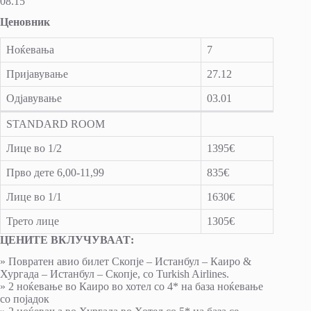
08.15
Ценовник
Ноќевања
7
Пријавување
27.12
Одјавување
03.01
STANDARD ROOM
Лице во 1/2
1395€
Прво дете 6,00-11,99
835€
Лице во 1/1
1630€
Трето лице
1305€
ЦЕНИТЕ ВКЛУЧУВААТ:
» Повратен авио билет Скопје – Истанбул – Каиро &
Хургада – Истанбул – Скопје, со Turkish Airlines.
» 2 ноќевање во Каиро во хотел со 4* на база ноќевање
со појадок