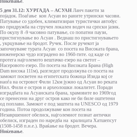
Ноќевање
.
5 ден 31.12: ХУРГАДА – АСУАН
Ланч пакети за
појадок. Поаѓање кон Асуан во раните утрински часови.
Патување со удобен, климатизиран туристички автобус
во придружба на стручен локален водич на српски јазик.
По окулу 8 -9 часовно патување, со попатни паузи,
пристигнување во Асуан . Веднаш по пристигнувањето
, укрцување на бродот. Ручек. После ручекот ја
започнуваме турата Асуан со посета на Високата брана,
инженерско чудо изградено во 1960-тите. од каде се
протега најголемото вештачко езеро на светот –
Насеровото езеро. По посета на Високата Брана (High
Dam висока 111м), разгледот продолжува со посета на
замокот посветен на египетската божица Изида кој се
наоѓа на островот Фили 12км јужно од Асуан во реката
Нил. Фили е остров и археолошки локалитет. Поради
изградбата на Асуанската брана, храмовите во 1969год
се пренесени на друг остров како не би биле оштетени
од поплави. Замокот е под заштита на UNESCO од 1979
година. Потоа продолжуваме кон посета на
Незавршениот обелиск, најголемиот познат антички
обелиск, изграден по наредба на кралицата Хатшепсут
(1508-1458 п.н.е.). Враќање на бродот. Вечера.
Ноќевање
.