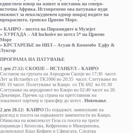
единствен извор на живот и опстанок на северо-
источна Африка. Истовремено ова патување нуди
можност за неколкудневен одмор покрај водите на
прекрасното, тропско Црвено Море.
» КАИРО – посета на Пирамидите и Музејот
» ХУРГАДА – All Inclusive во хотел 5* на Црвено
Море
» КРСТАРЕЊЕ по НИЛ – Асуан & Комомбо Едфу &
Луксор
ПРОГРАМА НА ПАТУВАЊЕ
1 ден 27.12: СКОПЈЕ – ИСТАНБУЛ – КАИРО
Состанок на групата на Аеродром Скопје во 17:30 часот.
Лет за Истанбул со TK1006 во 20:35 часот. Слетување во
00: 10 часот. Полетување за Каиро со TK 692 во 01:30
Слетување на аеродромот во Каиро во 02:40 часот на 28.
Декември. Пречек од страна на претставник на
локалниот партнер и трансфер до хотел .
Ноќевање
.
2 ден 28.12: КАИРО
По појадокот, заминуваме на
разглед и посета на најважните заменитости во Каиро.
Обиколка на комплексот Гиза со посета на трите
пирамиди ( Кеопсова, Кефренова и Микеринова,
долинскиот Крал Кефрен и Сфингата. Следува