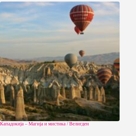
Кападокија – Магија и мистика / Велигден