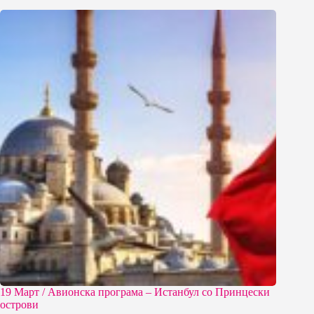
19 Март / Aвионска програма – Истанбул со Принцески
острови