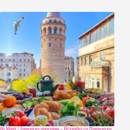
06 Март / Aвионска програма – Истанбул со Принцески