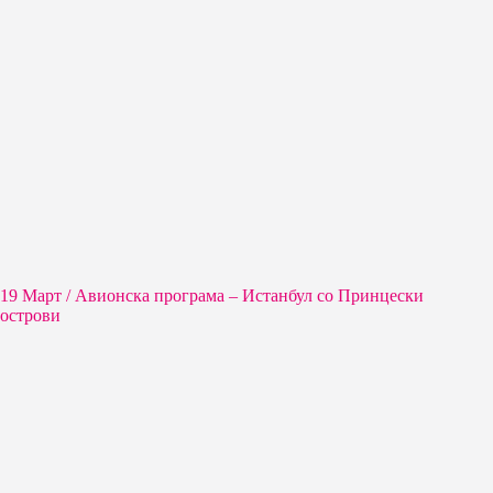
19 Март / Aвионска програма – Истанбул со Принцески
острови