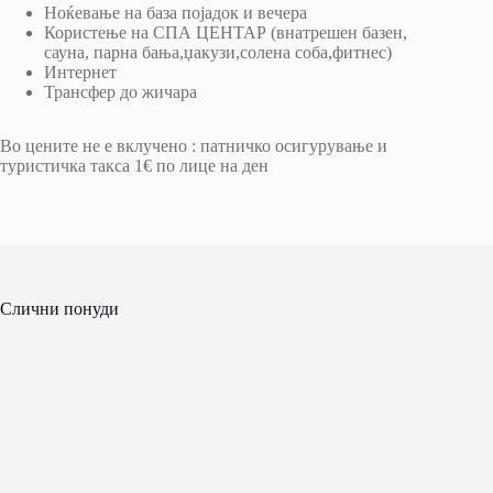
Ноќевање на база појадок и вечера
Користење на СПА ЦЕНТАР (внатрешен базен,
сауна, парна бања,џакузи,солена соба,фитнес)
Интернет
Трансфер до жичара
Во цените не е вклучено : патничко осигурување и
туристичка тaкса 1€ по лице на ден
Слични понуди