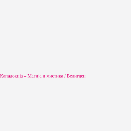
Кападокија – Магија и мистика / Велигден