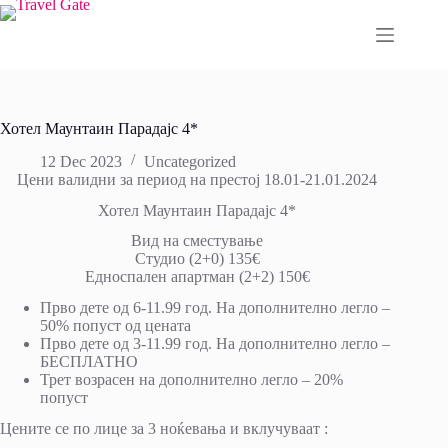
Skip
to
content
Хотел Маунтаин Парадајс 4*
12 Dec 2023
Uncategorized
Цени валидни за период на престој 18.01-21.01.2024
Хотел Маунтаин Парадајс 4*
Вид на сместување
Студио (2+0) 135€
Едноспален апартман (2+2) 150€
Прво дете од 6-11.99 год. На дополнително легло –
50% попуст од цената
Прво дете од 3-11.99 год. На дополнително легло –
БЕСПЛАТНО
Трет возрасен на дополнително легло – 20%
попуст
Цените се по лице за 3 ноќевања и вклучуваат :