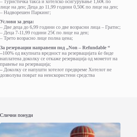
– Туристичка такса и хотелско осигурување 1,60€ по
лице на ден; Деца до 11,99 години 0,50€ по лице на ден;
– Надворешeн Паркинг;
Услови за деца:
– Две деца до 6,99 години со две возрасни лицa – Гратис;
– Деца 7-11,99 години 25€ по лице на ден;
– Трето возрасно лице полна цена;
За резервации направени под
„
Non
–
Refundable
“
–
100% од вкупната вредност на резервацијата ќе биде
наплатена доколку се откаже резервација од мометот на
правење на резервација;
–
Доколку се напушти хотелот предвреме Хотелот не
дозволува поврат на неискористени средства
Слични понуди