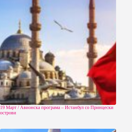
19 Март / Aвионска програма – Истанбул со Принцески
острови