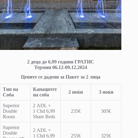
2 деца до 6,99 години ГРАТИС
Teрмин 06.12-09.12.2024
Цените се дадени за Пакет за 2 лица
Тип на
Ka
пацитет
2 ноќи
3 ноќи
Соба
на соба
Superior
2 ADL +
Double
1 Chd 6,99
235€
305€
Room
Share Beds
Superior
2 ADL +
Double
1 Chd 6,99
255€
325€