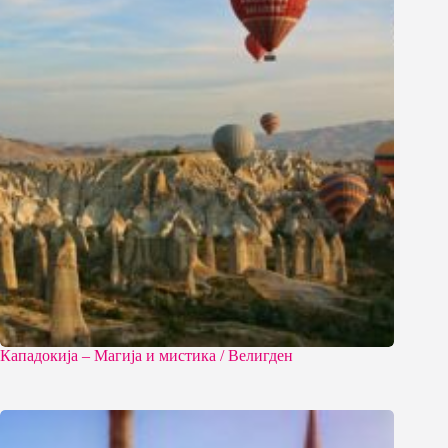
Кападокија – Магија и мистика / Велигден