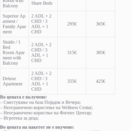
Room with
Share Beds
Balcony
Superior Ap
2 ADL + 2
arment /
CHD / 3
295€
365€
Family Apar
ADL + 1
ment
CHD
Stuido / 1
2 ADL + 2
Bed
CHD / 3
Room Apar
315€
385€
ADL + 1
ment with
CHD
Balcony
2 ADL + 2
Deluxe
CHD / 3
355€
425€
Apartment
ADL + 1
CHD
Во цената е вклучено:
– Сместување на база Појадок и Вечера;
– Неограничено користење на Wellness Centar;
– Неограничено користње на Фитнес Центар;
– Игротека за деца;
Во цената на пакетот не е вкучено: