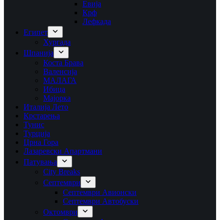
Евија
Крф
Лефкада
Египет
Хургада
Шпанија
Коста Брава
Валенсија
МАЛАГА
Ибица
Мајорка
Италија Лето
Крстарења
Тунис
Турција
Црна Гора
Лазаревски Апартмани
Патувања
City Breaks
Септември
Септември Авионски
Септември Автобуски
Октомври