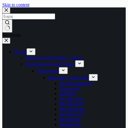
Skip to content
No results
Грција
Хотелско сместување – закуп
Апартманско сместување
Халкидики
Прв крак – Касандра
Неа Каликратија
Дионисиос
Калитеа
Неа Модања
Неа Плагија
Неа Потидеа
Неа Флогита
Неа Фокеа
Пефкохори