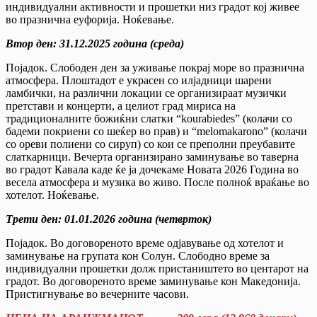
индивидуални активности и прошетки низ градот кој живее
во празнична еуфорија. Ноќевање.
Втор ден:
31
.
12
.20
25
година (
среда
)
Појадок. Слободен ден за уживање покрај море во празнична
атмосфера. Плоштадот е украсен со илјадници шарени
ламбички, на различни локации се организираат музички
претстави и концерти, а целиот град мириса на
традиционалните божиќни слатки “kourabiedes” (колачи со
бадеми покриени со шеќер во прав) и “melomakarono” (колачи
со ореви полиени со сируп) со кои се преполни преубавите
слаткарници. Вечерта организирано заминување во таверна
во градот Кавала каде ќе ја дочекаме Новата 2026 Година во
весела атмосфера и музика во живо. После полноќ враќање во
хотелот. Ноќевање.
Трет
и
ден:
01.01.2026 година
(
четврток
)
Појадок. Во договореното време одјавување од хотелот и
заминување на групата кон Солун. Слободно време за
индивидуални прошетки долж пристаништето во центарот на
градот. Во договореното време заминување кон Македонија.
Пристигнување во вечерните часови.