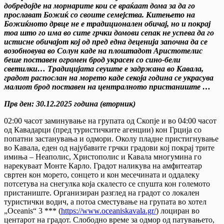
добредојде на морнарите кои се враќаа
т дома за да го
прослават Божиќ со своите семејства.
Китењето на
Божиќното дрвце не е традиционален обичај, но и покрај
тоа што го има во сите грчки домови сепак не успева да го
истисне обичајот кој од пред една деценија започна да се
возобновува во Солун каде на плоштадот Аристотелис
беше поставен огромен брод украсен со сино-бели
светилки… Традицијата сеуште е задржана во Кавала,
градот распослан на морето каде секоја година се украсува
малиот брод поставен на централното пристаниште …
Прв ден:
3
0
.
12
.20
25
година (
вторник
)
02:00 часот заминување на групата од Скопје и во 04:00 часот
од Кавадарци (пред туристичките агенции) кон Грција со
попатни застанувања и одмори. Околу пладне пристигнување
во Кавала, еден од најубавите грчки градови кој покрај трите
имиња – Неаполис, Христополис и Кавала многумина го
нарекуваат Монте Карло. Градот наликува на амфитеатар
свртен кон морето, сонцето и кон месечината и оддалеку
потсетува на снегулка која скалесто се спушта кон големото
пристаниште. Организиран разглед на градот со локален
туристички водич, а потоа сместување на групата во хотел
„Oceanis“ 3 *** (
https://www.oceaniskavala.gr/
) лоциран во
центарот на градот. Слободно време за одмор од патувањето,