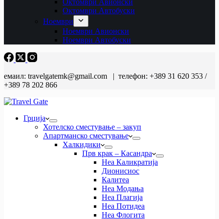
Октомври Авионски
Октомври Автобуски
Ноември
Ноември Авионски
Ноември Автобуски
емаил: travelgatemk@gmail.com | телефон: +389 31 620 353 /
+389 78 202 866
Грција
Хотелско сместување – закуп
Апартманско сместување
Халкидики
Прв крак – Касандра
Неа Каликратија
Дионисиос
Калитеа
Неа Модања
Неа Плагија
Неа Потидеа
Неа Флогита