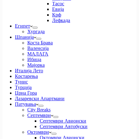
Тасос
Евија
Крф
Лефкада
Египет
Хургада
Шпанија
Коста Брава
Валенсија
МАЛАГА
Ибица
Мајорка
Италија Лето
Крстарења
Тунис
Турција
Црна Гора
Лазаревски Апартмани
Патувања
City Breaks
Септември
Септември Авионски
Септември Автобуски
Октомври
Октомври Авионски