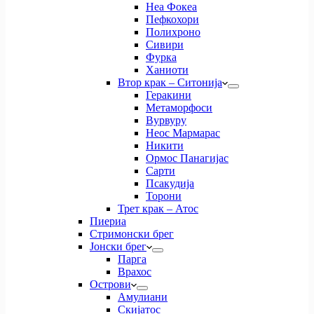
Неа Фокеа
Пефкохори
Полихроно
Сивири
Фурка
Ханиоти
Втор крак – Ситонија
Геракини
Метаморфоси
Вурвуру
Неос Мармарас
Никити
Ормос Панагијас
Сарти
Псакудија
Торони
Трет крак – Атос
Пиериа
Стримонски брег
Јонски брег
Парга
Врахос
Острови
Амулиани
Скијатос