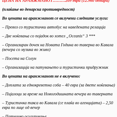
ЦЕНА НА АРАНЖМАНОТ………
20
9 евра (1
2
.
96
0 денари)
(плаќање во денарска противвредност)
Во цената на аранжманот се вклучени следните услуги
:
– Превоз со туристички автобус на наведената релација
– Две ноќевања со појадок во хотел „
Oceanis
“
3
***
– Организиран дочек на Новата Година во таверна во Кавала
(вечера со музика во живо)
– Посета на Солун
– Организација на патувањето и туристички придружник
Во цената на аранжманот не е вклучено
:
–
Доплата за еднокреветна соба – 40 евра (за двете ноќевања)
–
Пијалоци за време на Новогодишната вечера во таверната
–
Туристичка такса во Кавала (се плаќа во агенцијата) –
2
,50
евра по лице од вечер
–
Патничко осигурување