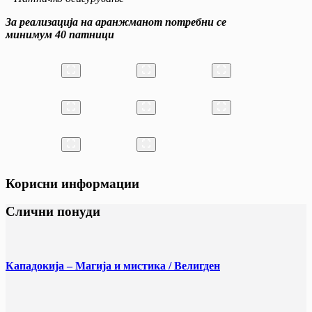
За реализација на
аранжманот
потребни се
минимум
40
патници
Корисни информации
Слични понуди
Кападокија – Магија и мистика / Велигден