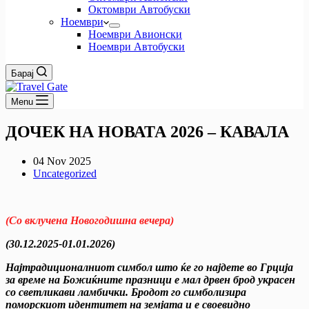
Октомври Автобуски
Ноември
Ноември Авионски
Ноември Автобуски
Барај
Menu
ДОЧЕК НА НОВАТА 2026 – КАВАЛА
04 Nov 2025
Uncategorized
(Со вклучена Новогодишна вечера)
(3
0
.12.2025-0
1
.01.2026)
Најтрадиционалниот симб
ол
што ќе го најдете во Грција
за време на
Божиќните
празници е мал
дрвен брод
украсен
со светл
икави ламбички
.
Бродот го симболизира
поморскиот идентитет на земјата
и е своевидн
о