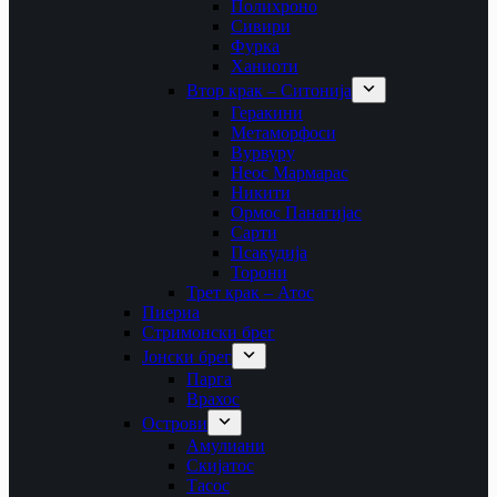
Полихроно
Сивири
Фурка
Ханиоти
Втор крак – Ситонија
Геракини
Метаморфоси
Вурвуру
Неос Мармарас
Никити
Ормос Панагијас
Сарти
Псакудија
Торони
Трет крак – Атос
Пиериа
Стримонски брег
Јонски брег
Парга
Врахос
Острови
Амулиани
Скијатос
Тасос