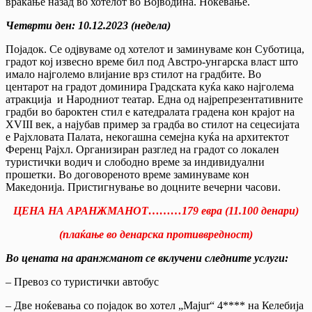
враќање назад во хотелот во Војводина. Ноќевање.
Четврти ден
:
10.12.2023 (недела)
Појадок. Се одјвуваме од хотелот и заминуваме кон Суботица,
градот кој извесно време бил под Австро-унгарска власт што
имало најголемо влијание врз стилот на градбите. Во
центарот на градот доминира Градската куќа како најголема
атракција и Народниот театар. Една од најрепрезентативните
градби во бароктен стил е катедралата градена кон крајот на
XVIII век, а најубав пример за градба во стилот на сецесијата
е Рајхловата Палата, некогашна семејна куќа на архитектот
Ференц Рајхл. Организиран разглед на градот со локален
туристички водич и слободно време за индивидуални
прошетки. Во договореното време заминуваме кон
Македонија. Пристигнување во доцните вечерни часови.
ЦЕНА НА АРАНЖМАНОТ………179 евра (11
.
100 денари)
(плаќање во денарска противвредност)
Во цената на аранжманот се вклучени следните услуги
:
– Превоз со туристички автобус
– Две ноќевања со појадок во хотел „Majur“ 4**** на Келебија