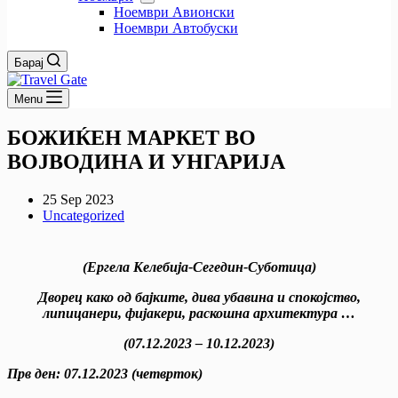
Ноември Авионски
Ноември Автобуски
Барај
Menu
БОЖИЌЕН МАРКЕТ ВО
ВОЈВОДИНА И УНГАРИЈА
25 Sep 2023
Uncategorized
(Ергела Келебија-Сегедин-
Суботица)
Дворец како од бајките, дива убавина и спокојство,
липицанери, фијакери, раскошна архитектура …
(07.12.20
2
3 – 10.12.2023)
Прв ден
:
07.12.20
2
3 (четврток)