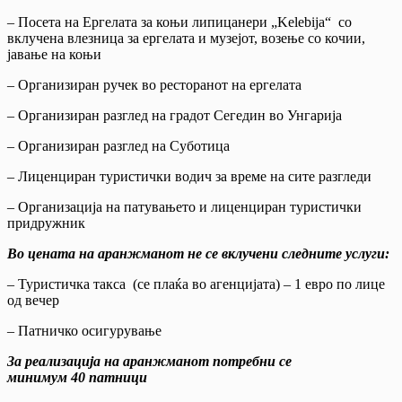
– Посета на Eргелата за коњи липицанери „Kelebija“ со
вклучена влезница за ергелата и музејот, возење со кочии,
јавање на коњи
– Организиран ручек во ресторанот на ергелата
– Организиран разглед на градот Сегедин во Унгарија
– Организиран разглед на Суботица
– Лиценциран туристички водич за време на сите разгледи
– Организација на патувањето и лиценциран туристички
придружник
Во цената на аранжманот не се вклучени следните услуги
:
– Туристичка такса (се плаќа во агенцијата) – 1 евро по лице
од вечер
– Патничко осигурување
За реализација на аранжманот потребни се
минимум 40 патници