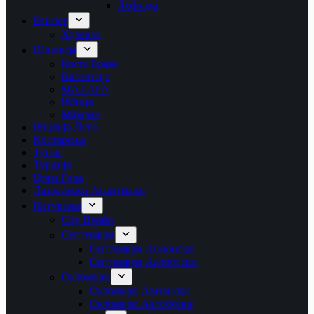
Лефкада
Египет
Хургада
Шпанија
Коста Брава
Валенсија
МАЛАГА
Ибица
Мајорка
Италија Лето
Крстарења
Тунис
Турција
Црна Гора
Лазаревски Апартмани
Патувања
City Breaks
Септември
Септември Авионски
Септември Автобуски
Октомври
Октомври Авионски
Октомври Автобуски