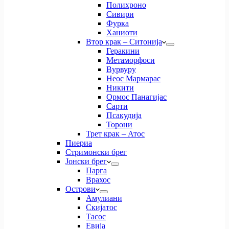
Полихроно
Сивири
Фурка
Ханиоти
Втор крак – Ситонија
Геракини
Метаморфоси
Вурвуру
Неос Мармарас
Никити
Ормос Панагијас
Сарти
Псакудија
Торони
Трет крак – Атос
Пиериа
Стримонски брег
Јонски брег
Парга
Врахос
Острови
Амулиани
Скијатос
Тасос
Евија