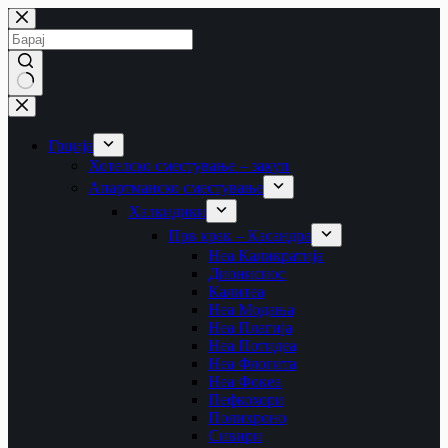
Skip
to
content
No
results
Грција
Хотелско сместување – закуп
Апартманско сместување
Халкидики
Прв крак – Касандра
Неа Каликратија
Дионисиос
Калитеа
Неа Модања
Неа Плагија
Неа Потидеа
Неа Флогита
Неа Фокеа
Пефкохори
Полихроно
Сивири