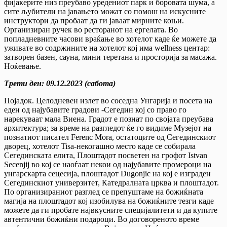
фијакерите низ преубаво уредениот парк и боровата шума, а
сите љубители на јавањето можат со помош на искусните
инструктори да пробаат да ги јаваат мирните коњи.
Организиран ручек во ресторанот на ергелата. Во
попладневните часови враќање во хотелот каде ќе можете да
уживате во содржините на хотелот кој има wellness центар:
затворен базен, сауна, мини теретана и просторија за масажа.
Ноќевање.
Трети ден
:
09.12.2023 (сабота)
Појадок. Целодневен излет во соседна Унгарија и посета на
еден од најубавите градови -Сегедин кој со право го
нарекуваат мала Виена. Градот е познат по својата преубава
архитектура; за време на разгледот ќе го видиме Музејот на
познатиот писател Ferenc Mora, остатоците од Сегединскиот
дворец, хотелот Tisa-некогашно место каде се собирала
Сегединската елита, Плоштадот посветен на грофот Istvan
Secenјij во кој се наоѓаат некои од најубавите промероци на
унгарскарта сецесија, плоштадот Dugonjic на кој е изграден
Сегединскиот универзитет, Катедралната црква и плоштадот.
По организираниот разглед се препуштаме на божиќната
магија на плоштадот кој изобилува на божиќните тезги каде
можете да ги пробате највкусните специјалитети и да купите
автентични божиќни подароци. Во договореното време