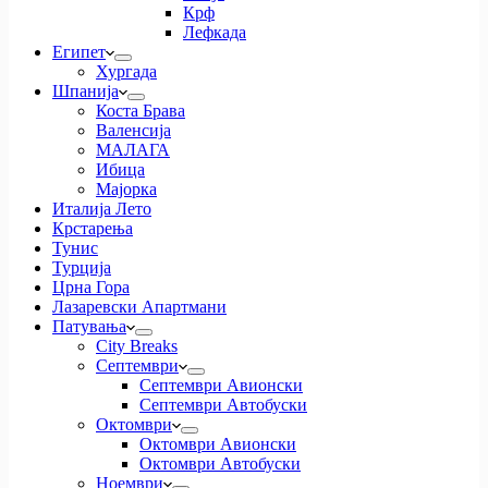
Крф
Лефкада
Египет
Хургада
Шпанија
Коста Брава
Валенсија
МАЛАГА
Ибица
Мајорка
Италија Лето
Крстарења
Тунис
Турција
Црна Гора
Лазаревски Апартмани
Патувања
City Breaks
Септември
Септември Авионски
Септември Автобуски
Октомври
Октомври Авионски
Октомври Автобуски
Ноември