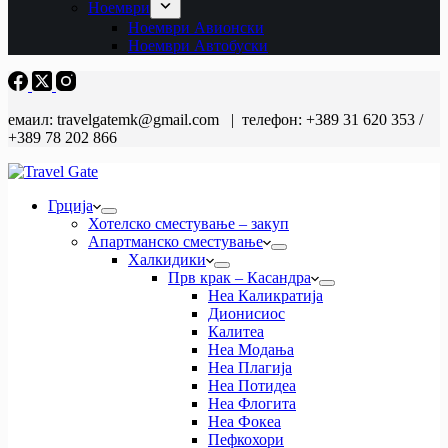
Ноември
Ноември Авионски
Ноември Автобуски
емаил: travelgatemk@gmail.com | телефон: +389 31 620 353 /
+389 78 202 866
Грција
Хотелско сместување – закуп
Апартманско сместување
Халкидики
Прв крак – Касандра
Неа Каликратија
Дионисиос
Калитеа
Неа Модања
Неа Плагија
Неа Потидеа
Неа Флогита
Неа Фокеа
Пефкохори