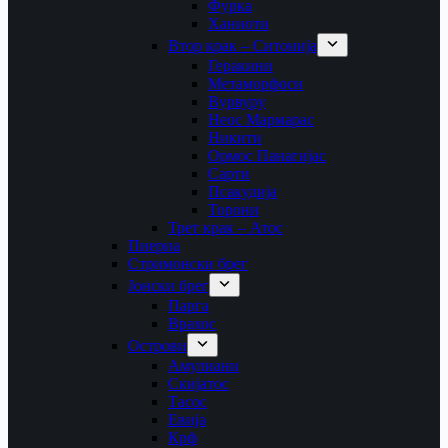
Фурка
Ханиоти
Втор крак – Ситонија
Геракини
Метаморфоси
Вурвуру
Неос Мармарас
Никити
Ормос Панагијас
Сарти
Псакудија
Торони
Трет крак – Атос
Пиериа
Стримонски брег
Јонски брег
Парга
Врахос
Острови
Амулиани
Скијатос
Тасос
Евија
Крф