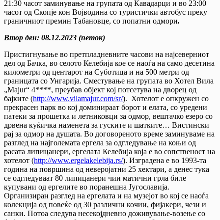
21:30 часот заминување на групата од Кавадарци и во 23:00
часот од Скопје кон Војводина со туристички автобус преку
граничниот премин Табановце, со попатни одмори
.
Втор ден
:
08.12.2023 (петок)
Пристигнување во претпладневните часови на најсеверниот
дел од Бачка, во селото Келебија кое се наоѓа на само десетина
километри од центарот на Суботица и на 500 метри од
границата со Унгарија. Сместување на групата во Хотел Вила
„Majur“ 4****, преубав објект кој потсетува на дворец од
бајките (
http://www.vilamajur.com/sr/
). Хотелот е опкружен со
прекрасен парк во кој доминираат борот и елата, со уредени
патеки за прошетка и летниковци за одмор, вештачко езеро со
дрвена куќичка наменета за гуските и шатките… Вистински
рај за одмор на душата. Во договореното време заминуваме на
разглед на најголемата ергела за одгледување на коњи од
расата липицанери, ергелата Келебија која е во сопственост на
хотелот (
http://www.ergelakelebija.rs/
). Изградена е во 1993-та
година на површина од неверојатни 25 хектари, а денес тука
се одгледуваат 80 липицанери чии матични грла биле
купувани од ергелите во поранешна Југославија.
Организиран разглед на ергелата и на музејот во кој се наоѓа
колекција од повеќе од 30 различни кочии, фијакери, чези и
санки. Потоа следува несекојдневно доживување-возење со