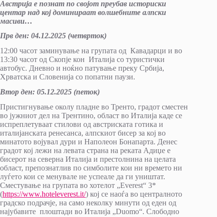
Австрија е познат по својот преубав историски
центар над кој доминираат волшебните алпски
масиви…
Прв ден
:
0
4
.
12
.202
5
(четврток)
12:00 часот заминување на групата од Кавадарци и во
13:30 часот од Скопје кон Италија со туристички
автобус. Дневно и ноќно патување преку Србија,
Хрватска и Словенија со попатни паузи.
Втор ден
:
05.12.202
5
(петок)
Пристигнување околу пладне во Тренто, градот сместен
во јужниот дел на Трентино, област во Италија каде се
испреплетуваат стилови од австриската готика и
италијанската ренесанса, алпскиот бисер за кој во
минатото војувал дури и Наполеон Бонапарта. Денес
градот кој лежи на левата страна на реката Адиџе е
бисерот на северна Италија и престолнина на целата
област, препознатлив по симболите кои ни времето ни
луѓето кои се менувале не успеале да ги уништат.
Сместување на групата во хотелот „Everest“ 3*
(
https://www.hoteleverest.it/
) кој се наоѓа во централното
градско подрачје, на само неколку минути од еден од
најубавите плоштади во Италија „Duomo“. Слободно