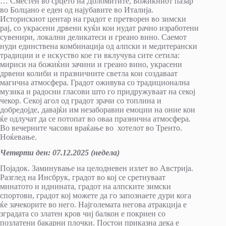
… Сместен во срцето на Доломитите, Божиќниот пазар
во Болцано е еден од најубавите во Италија.
Историскиот центар на градот е претворен во зимски
рај, со украсени дрвени куќи кои нудат рачно изработени
сувенири, локални деликатеси и греано вино. Саемот
нуди единствена комбинација од алпски и медитерански
традиции и е искуство кое ги вклучува сите сетила:
мириси на божиќни зачини и греaно вино, украсени
дрвени колиби и празничните светла кои создаваат
магична атмосфера. Градот оживува со традиционална
музика и радосни гласови што го придружуваат на секој
чекор. Секој агол од градот зрачи со топлина и
добредојде, давајќи им незаборавни емоции на оние кои
ќе одлучат да се потопат во оваа празнична атмосфера.
Во вечерните часови враќање во хотелот во Тренто.
Ноќевање.
Четврти ден
:
0
7.12.202
5
(недела)
Појадок. Заминување на целодневен излет во Австрија.
Разглед на Инсбрук, градот во кој се сретнуваат
минатото и иднината, градот на алпските зимски
спортови, градот кој можете да го запознаете дури кога
ќе зачекорите во него. Најголемата негова атракција е
зградата со златен кров чиј балкон е покриен со
позлатени бакарни плочки. Постои приказна дека е