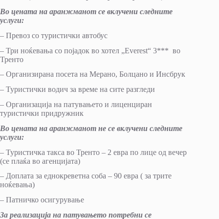
Во цената на аранжманот се вклучени следните
услуги
:
– Превоз со туристички автобус
– Три ноќевања со појадок во хотел „Everest“ 3*** во
Тренто
– Организирана посета на Мерано, Болцано и Инсбрук
– Туристички водич за време на сите разгледи
– Организација на патувањето и лиценциран
туристички придружник
Во цената на аранжманот не се вклучени следните
услуги
:
– Туристичка такса во Тренто – 2 евра по лице од вечер
(се плаќа во агенцијата)
– Доплата за еднокреветна соба – 90 евра ( за трите
ноќевања)
– Патничко осигурување
За реализација на патувањето потребни се