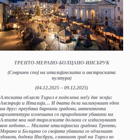
ТРЕНТО-МЕРАНО-БОЛЦАНО-ИНСБРУК
(Совршен спој на италијанската и австриската
култура)
(04.12.20
2
5
– 09.12.20
2
5
)
Алпската област Тирол е поделена меѓу две земји:
Австрија и Италија… И двата дела наликуваат еден
на друг: преубави барокни градови, автентична
архитектура измешана со природните убавини на
Алпите кои над тиролските долини се издигнуваат
кон небото… Малите италијански градови Тренто,
Мерано и Болцано со својата убавина го одзимаат
здивот, додека Инсбрук, главниот град на Тирол во