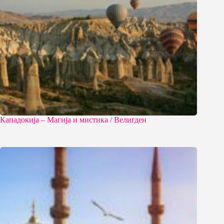
Кападокија – Магија и мистика / Велигден