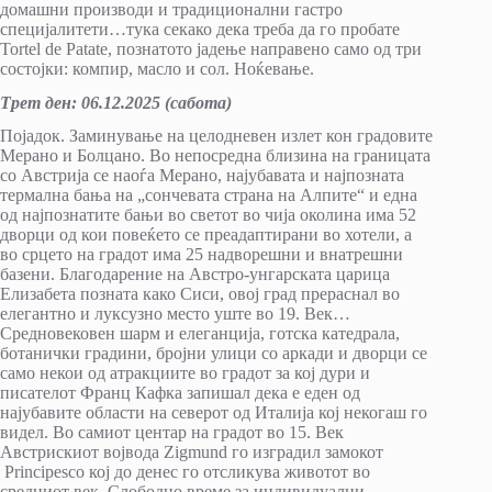
домашни производи и традиционални гастро
специјалитети…тука секако дека треба да го пробате
Tortel de Patate, познатото јадење направено само од три
состојки: компир, масло и сол. Ноќевање.
Трет ден
:
0
6.12.202
5
(сабота)
Појадок. Заминување на целодневен излет кон градовите
Мерано и Болцано. Во непосредна близина на границата
со Австрија се наоѓа Мерано, најубавата и најпозната
термална бања на „сончевата страна на Алпите“ и една
од најпознатите бањи во светот во чија околина има 52
дворци од кои повеќето се преадаптирани во хотели, а
во срцето на градот има 25 надворешни и внатрешни
базени. Благодарение на Австро-унгарската царица
Елизабета позната како Сиси, овој град прераснал во
елегантно и луксузно место уште во 19. Век…
Средновековен шарм и елеганција, готска катедрала,
ботанички градини, бројни улици со аркади и дворци се
само некои од атракциите во градот за кој дури и
писателот Франц Кафка запишал дека е еден од
најубавите области на северот од Италија кој некогаш го
видел. Во самиот центар на градот во 15. Век
Австрискиот војвода Zigmund го изградил замокот
Principesco кој до денес го отсликува животот во
средниот век. Слободно време за индивидуални