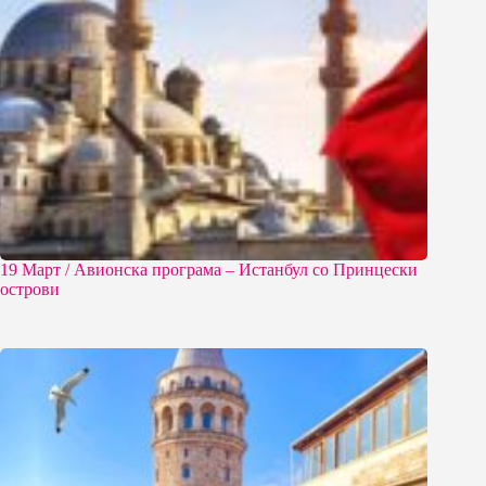
19 Март / Aвионска програма – Истанбул со Принцески
острови