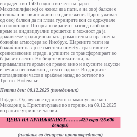
изградена во 1500 година во чест на царот
Максимилијан кој се женел два пати, а на овој балкон е
отсликан неговиот живот со двете жени. Царот уживал
од овој балкон да ги гледа турнирите кои се одржувале
на плоштадот. По организираниот разглед слободно
време за индивидуални прошетки и можност да ја
доживееме традиционалната, романтична и празнична
божиќна атмосфера во Инсбрук. Шарените тезги на
божиќниот пазар се сместени помеѓу атрактивните
средновековни згради, а улиците се трансформираат во
бајковита лента. Но бидете внимателни, на
примамливите ароми од греано вино и вкусните закуски
е речиси невозможно да им се одолее. Во доцните
попладневни часови враќање назад во хотелот во
Тренто. Ноќевање.
Петти ден
:
0
8.12.202
5
(понеделник)
Појадок. Одјавување од хотелот и заминување кон
Македонија. Пристигнување во вторник, на 09.12.2025
во раните утрински часови.
ЦЕНА НА АРАНЖМАНОТ
………
429
евра (
26
.
60
0
денари)
(плаќање во денарска противвредност)