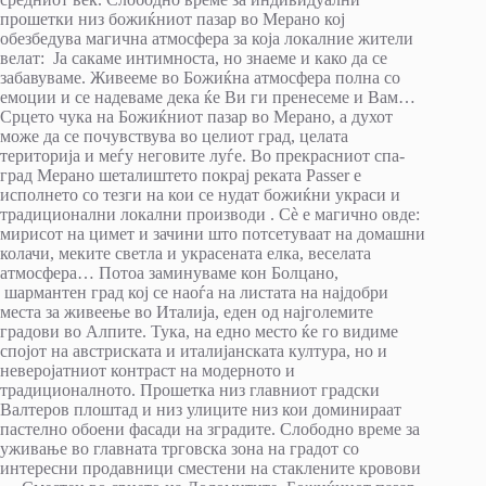
прошетки низ божиќниот пазар во Мерано кој
обезбедува магична атмосфера за која локалние жители
велат: Ја сакаме интимноста, но знаеме и како да се
забавуваме. Живееме во Божиќна атмосфера полна со
емоции и се надеваме дека ќе Ви ги пренесеме и Вам…
Срцето чука на Божиќниот пазар во Мерано, а духот
може да се почувствува во целиот град, целата
територија и меѓу неговите луѓе. Во прекрасниот спа-
град Мерано шеталиштето покрај реката Passer е
исполнето со тезги на кои се нудат божиќни украси и
традиционални локални производи . Сè е магично овде:
мирисот на цимет и зачини што потсетуваат на домашни
колачи, меките светла и украсената елка, веселата
атмосфера… Потоа заминуваме кон Болцано,
шармантен град кој се наоѓа на листата на најдобри
места за живеење во Италија, еден од најголемите
градови во Алпите. Тука, на едно место ќе го видиме
спојот на австриската и италијанската култура, но и
неверојатниот контраст на модерното и
традиционалното. Прошетка низ главниот градски
Валтеров плоштад и низ улиците низ кои доминираат
пастелно обоени фасади на зградите. Слободно време за
уживање во главната трговска зона на градот со
интересни продавници сместени на стаклените кровови