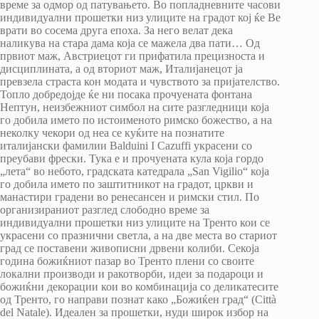
време за одмор од патувањето. Во попладневните часови
индивидуални прошетки низ улиците на градот кој ќе Ве
врати во сосема друга епоха. За него велат дека
наликува на стара дама која се мажела два пати… Од
првиот маж, Австриецот ги прифатила прецизноста и
дисциплината, а од вториот маж, Италијанецот ја
превзела страста кон модата и чувството за пријателство.
Топло добредојде ќе ни посака прочуената фонтана
Нептун, неизбежниот симбол на сите разгледници која
го добила името по истоименото римско божество, а на
неколку чекори од неа се куќите на познатите
италијански фамилии Balduini I Cazuffi украсени со
преубави фрески. Тука е и прочуената кула која гордо
„лета“ во небото, градската катедрала „San Vigilio“ која
го добила името по заштитникот на градот, цркви и
манастири градени во ренесансен и римски стил. По
организираниот разглед слободно време за
индивидуални прошетки низ улиците на Тренто кои се
украсени со празнични светла, а на две места во стариот
град се поставени живописни дрвени колиби. Секоја
година божиќниот пазар во Тренто плени со своите
локални производи и ракотворби, идеи за подароци и
божиќни декорации кои во комбинација со деликатесите
од Тренто, го направи познат како „Божиќен град“ (Città
del Natale). Идеален за прошетки, нуди широк избор на