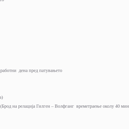
7 работни дена пред патувањето
а)
 (Брод на релација Гилген – Волфганг времетраење околу 40 мин