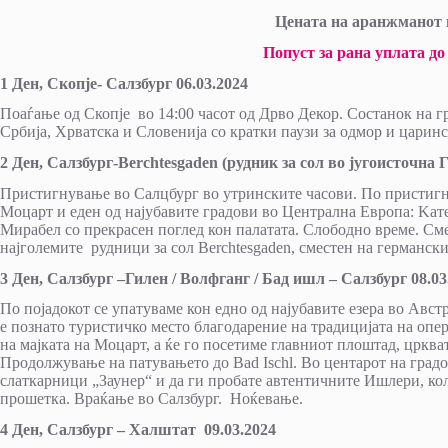
Цената на аранжманот и
Попуст за рана уплата до 
1 Ден, Скопје- Салзбург
06.03.2024
Поаѓање од Скопје во 14:00 часот од Дрво Декор. Состанок на г
Србија, Хрватска и Словенија со кратки паузи за одмор и царин
2 Ден, Салзбург-
Berchtesgaden
(рудник за сол
во југоисточна 
Пристигнување во Салцбург во утринските часови. По пристигну
Моцарт и еден од најубавите градови во Централна Европа: Kат
Мирабел со прекрасен поглед кон палатата. Слободно време. Сме
најголемите рудници за сол Berchtesgaden, сместен на германск
3 Ден, Салзбург –Гилен / Волфганг / Бад ишл – Салзбург
08.03
По појадокот се упатуваме кон едно од најубавите езера во Авст
е познато туристичко место благодарение на традицијата на опер
на мајката на Моцарт, а ќе го посетиме главниот плоштад, црква
Продолжување на патувањето до Bad Ischl. Во центарот на градот
слаткарници „Заунер“ и да ги пробате автентичните Ишлери, кол
прошетка. Враќање во Салзбург. Ноќевање.
4 Ден, Салзбург – Халштат
09.03.2024