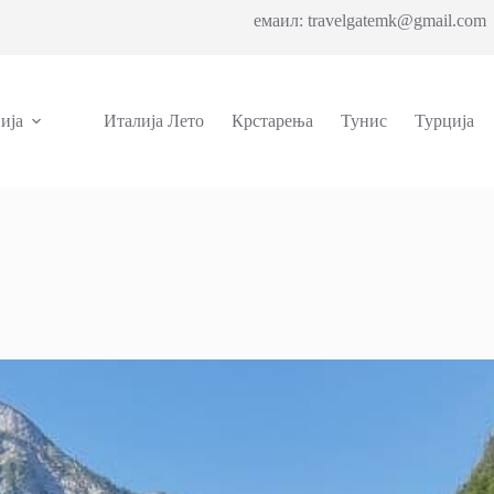
емаил: travelgatemk@gmail.com 
ија
Италија Лето
Крстарења
Тунис
Турција