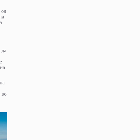
 од
на
а
 да
е
сна
 на
 во