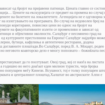
ависат од бројот на пријавени патници. Цената главно се состои
зација… Цените на екскурзијата се предмет на промена во случај 
ените на билетите на локалитетите. Агенцијата не е одговорна з
 на излегувањето на програмата. Во случај на недоволен број на
 понуди корегирани, повисоки цени во однос на бројот на
тумите на факултативните излети се променливи и зависат од
патници и објективни околности. Салцбург е несомнено град на
н од културните престолнини на Европа! Салцбург најдобро може
галерии, бутици, кафулиња и автентични ресторани, додека
аш доглавните плоштади.Во Салцбург, поред В. А. Моцарт, роден 
 но неговото коавторско дело е многу попознато – божиќната пе
естануваат да го посетуваат. Овој град, кој се наоѓа на листата
 годишно во него доаѓаат еден милион туристи, чија бројка
но популарен меѓу Кинези. Всушност, тој е толку популарен што
црквата и централниот плоштад.Халштат во австриските Алпи е