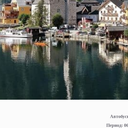
A
втобус
Период
: 0