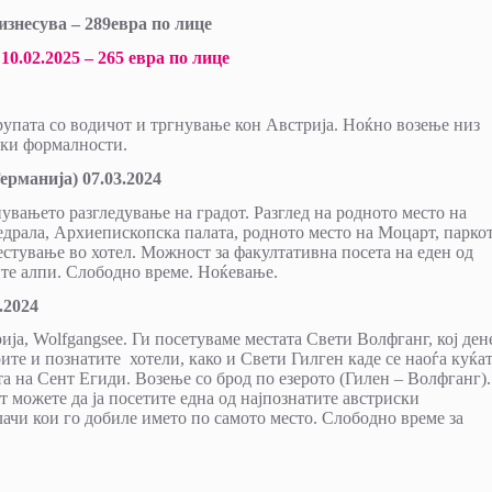
знесува – 289евра по лице
10.02.2025 – 265 евра по лице
рупата со водичот и тргнување кон Австрија. Ноќно возење низ
ски формалности.
Германија)
07.03.2024
вањето разгледување на градот. Разглед на родното место на
едрала, Архиепископска палата, родното место на Моцарт, парко
стување во хотел. Можност за факултативна посета на еден од
ите алпи. Слободно време. Ноќевање.
.2024
рија, Wolfgangsee. Ги посетуваме местата Свети Волфганг, кој де
ите и познатите хотели, како и Свети Гилген каде се наоѓа куќа
та на Сент Егиди. Возење со брод по езерото (Гилен – Волфганг).
 можете да ја посетите една од најпознатите австриски
ачи кои го добиле името по самото место. Слободно време за