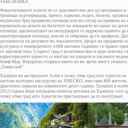
ЗАБЕЛЕШКА
Факултативните излети не се задолжителен дел од програмата и з
трошоци за резервација, превоз, паркинг, водич, билети, органи
недоволен број пријавени патници или во случај на промена на ц
промената на цената на билетите на локациите во однос на денот
патници, организаторот на екскурзијата го задржува правото да
заинтересирани патници, кои не се обврзани да ги прифатат. Да
достапноста на датумите во локалитетите, бројот на пријавени 
културата и неверојатните 4.000 настани годишно го прават еде
се запознае пеш. Стариот град е релативно мал и крие неколку 
најинтересните најчесто се наоѓаат на улиците и пасажите ведн
Јозеф Мор. Веројатно отпрвин името не ви звучи многу познато,
„Тивка ноќ“
Халштат во австриските Алпи е толку убав град што туристи не пр
светско културно наследство на УНЕСКО, има само 800 жители, а
драстично порасна во изминатите десет години. Халштат е особе
2012 година беше изградена кинеска реплика на Халштат, сосе 
толку убав град што туристи не престануваат да го посетуваат.