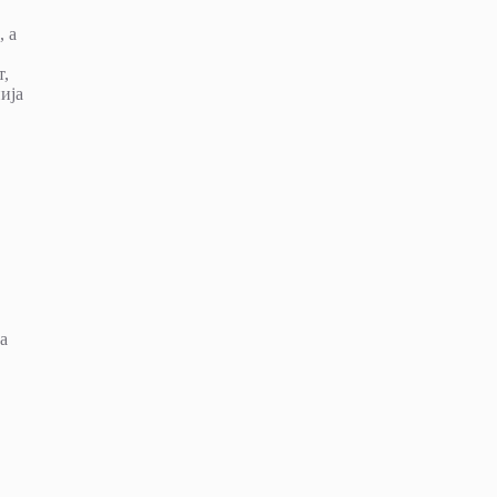
, а
т,
ија
а