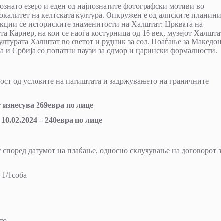
познато езеро и еден од најпознатите фотографски мотиви во
локалитет на келтската култура. Опкружен е од алпските планини
акции се историските знаменитости на Халштат: Црквата на
та Карнер, на кои се наоѓа костурница од 16 век, музејот Халшта
културата Халштат во светот и рудник за сол. Поаѓање за Македон
а и Србија со попатни паузи за одмор и царински формалности.
ост од условите на патиштата и задржувањето на граничните
изнесува 269евра по лице
 10.02.2024 – 240евра по лице
т според датумот на плаќање, односно склучување на договорот з
 1/1соба
то