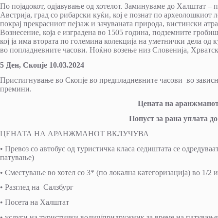
По појадокот, одјавување од хотелот. Заминуваме до Халштат – 
Австрија, град со рибарски куќи, кој е познат по археолошкиот 
покрај прекрасниот пејзаж и зачуваната природа, вистински атр
Вознесение, која е изградена во 1505 година, подземните гробиш
кој ја има втората по големина колекција на уметнички дела од 
во попладневните часови. Ноќно возење низ Словенија, Хрватск
5 Ден, Скопје
10.03.2024
Пристигнување во Скопје во предпладневните часови во зависн
премини.
Цената на аранжманот 
Попуст за рана уплата до
ЦЕНАТА НА АРАНЖМАНОТ ВКЛУЧУВА
• Превоз со автобус од туристичка класа седиштата се одредуваа
патување)
• Сместување во хотел со 3* (по локална категоризација) во 1/2 и
• Разглед на Салзбург
• Посета на Халштат
• услуги на туристички водич/придружник за време на патување