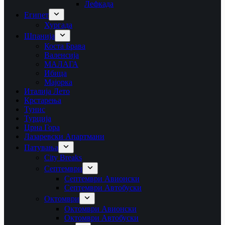
Лефкада
Египет
Хургада
Шпанија
Коста Брава
Валенсија
МАЛАГА
Ибица
Мајорка
Италија Лето
Крстарења
Тунис
Турција
Црна Гора
Лазаревски Апартмани
Патувања
City Breaks
Септември
Септември Авионски
Септември Автобуски
Октомври
Октомври Авионски
Октомври Автобуски