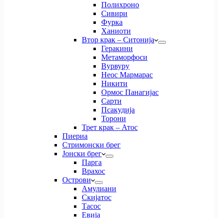
Полихроно
Сивири
Фурка
Ханиоти
Втор крак – Ситонија
Геракини
Метаморфоси
Вурвуру
Неос Мармарас
Никити
Ормос Панагијас
Сарти
Псакудија
Торони
Трет крак – Атос
Пиериа
Стримонски брег
Јонски брег
Парга
Врахос
Острови
Амулиани
Скијатос
Тасос
Евија