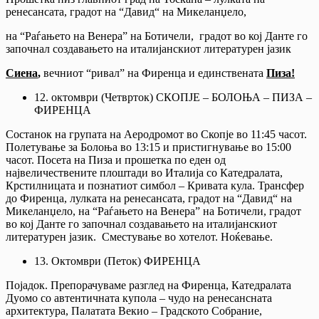
ренесансата, градот на “Давид“ на Микеланџело,
на “Раѓањето на Венера” на Ботичели, градот во кој Данте го
започнал создавањето на италијанскиот литературен јазик
Сиена
,
вечниот “ривал” на Фиренца и единствената
Пиза!
12. октомври (Четврток) СКОПЈЕ – БОЛОЊА – ПИЗА –
ФИРЕНЦА
Состанок на групата на Аеродромот во Скопје во 11:45 часот.
Полетување за Болоња во 13:15 и пристигнување во 15:00
часот. Посета на Пиза и прошетка по еден од
највеличествените плоштади во Италија со Катедралата,
Крстилницата и познатиот симбол – Кривата кула. Трансфер
до Фиренца, лулката на ренесансата, градот на “Давид“ на
Микеланџело, на “Раѓањето на Венера” на Ботичели, градот
во кој Данте го започнал создавањето на италијанскиот
литературен јазик. Сместување во хотелот. Ноќевање.
13. Октомври (Петок) ФИРЕНЦА
Појадок. Препорачуваме разглед на Фиренца, Катедралата
Дуомо со автентичната купола – чудо на ренесансната
архитектура, Палатата Векио – Градското Собрание,