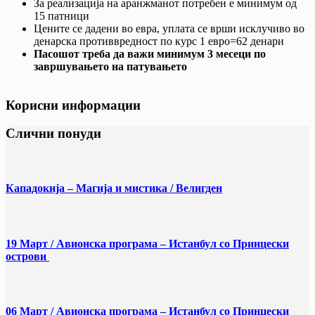
За реализација на аранжманот потребен е минимум од
15 патници
Цените се дадени во евра, уплата се врши исклучиво во
денарска противвредност по курс 1 евро=62 денари
Пасошот треба да важи минимум 3 месеци по
завршувањето на патувањето
Корисни информации
Слични понуди
Кападокија – Магија и мистика / Велигден
19 Март / Aвионска програма – Истанбул со Принцески
острови
06 Март / Aвионска програма – Истанбул со Принцески