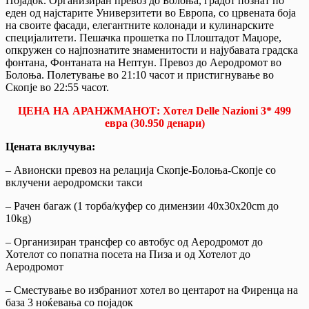
Појадок. Организиран превоз до Болоња, градот познат по
еден од најстарите Универзитети во Европа, со црвената боја
на своите фасади, елегантните колонади и кулинарските
специјалитети. Пешачка прошетка по Плоштадот Маџоре,
опкружен со најпознатите знаменитости и најубавата градска
фонтана, Фонтаната на Нептун. Превоз до Аеродромот во
Болоња. Полетување во 21:10 часот и пристигнување во
Скопје во 22:55 часот.
ЦЕНА НА АРАНЖМАНОТ: Хотел Delle Nazioni 3* 499
евра (30.950 денари)
Цената вклучува:
– Авионски превоз на релација Скопје-Болоња-Скопје со
вклучени аеродромски такси
– Рачен багаж (1 торба/куфер со димензии 40x30x20cm до
10kg)
– Организиран трансфер со автобус од Аеродромот до
Хотелот со попатна посета на Пиза и од Хотелот до
Аеродромот
– Сместување во избраниот хотел во центарот на Фиренца на
база 3 ноќевања со појадок