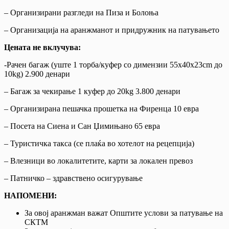
– Организирани разгледи на Пиза и Болоња
– Организација на аранжманот и придружник на патувањето
Цената не вклучува:
-Рачен багаж (уште 1 торба/куфер со димензии 55х40х23cm до
10kg) 2.900 денари
– Багаж за чекирање 1 куфер до 20kg 3.800 денари
– Организирана пешачка прошетка на Фиренца 10 евра
– Посета на Сиена и Сан Џимињано 65 евра
– Туристичка такса (се плаќа во хотелот на рецепција)
– Влезници во локалитетите, карти за локален превоз
– Патничко – здравствено осигурување
НАПОМЕНИ:
За овој аранжман важат Општите услови за патување на
СКТМ