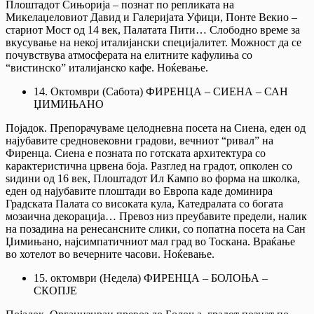
Плоштадот Сињорија – познат по репликата на
Микелаџеловиот Давид и Галеријата Уфици, Понте Векио –
стариот Мост од 14 век, Палатата Пити… Слободно време за
вкусување на некој италијански специјалитет. Можност да се
почувствува атмосферата на елитните кафулиња со
“вистинскo” италијанско кафе. Ноќевање.
14. Октомври (Сабота) ФИРЕНЦА – СИЕНА – САН
ЏИМИЊАНО
Појадок. Препорачуваме целодневна посета на Сиена, еден од
најубавите средновековни градови, вечниот “ривал” на
Фиренца. Сиена е позната по готската архитектура со
карактеристична црвена боја. Разглед на градот, опколен со
ѕидини од 16 век, Плоштадот Ил Кампо во форма на школка,
еден од најубавите плоштади во Европа каде доминира
Градската Палата со високата кула, Катедралата со богата
мозаична декорација… Превоз низ преубавите предели, налик
на позадина на ренесансните слики, со попатна посета на Сан
Џимињано, најсимпатичниот мал град во Тоскана. Враќање
во хотелот во вечерните часови. Ноќевање.
15. октомври (Недела) ФИРЕНЦА – БОЛОЊА –
СКОПЈЕ