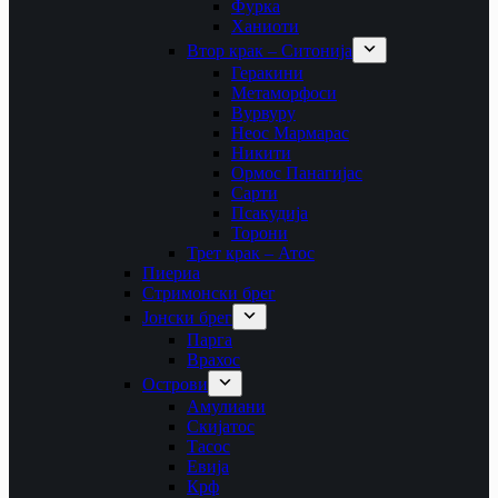
Фурка
Ханиоти
Втор крак – Ситонија
Геракини
Метаморфоси
Вурвуру
Неос Мармарас
Никити
Ормос Панагијас
Сарти
Псакудија
Торони
Трет крак – Атос
Пиериа
Стримонски брег
Јонски брег
Парга
Врахос
Острови
Амулиани
Скијатос
Тасос
Евија
Крф