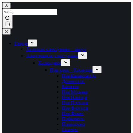
Skip
to
content
No
results
Грција
Хотелско сместување – закуп
Апартманско сместување
Халкидики
Прв крак – Касандра
Неа Каликратија
Дионисиос
Калитеа
Неа Модања
Неа Плагија
Неа Потидеа
Неа Флогита
Неа Фокеа
Пефкохори
Полихроно
Сивири