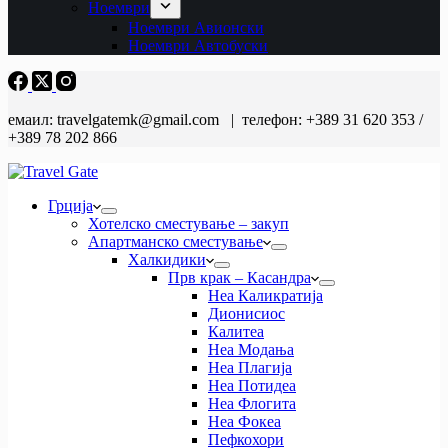
Ноември
Ноември Авионски
Ноември Автобуски
емаил: travelgatemk@gmail.com | телефон: +389 31 620 353 /
+389 78 202 866
Грција
Хотелско сместување – закуп
Апартманско сместување
Халкидики
Прв крак – Касандра
Неа Каликратија
Дионисиос
Калитеа
Неа Модања
Неа Плагија
Неа Потидеа
Неа Флогита
Неа Фокеа
Пефкохори