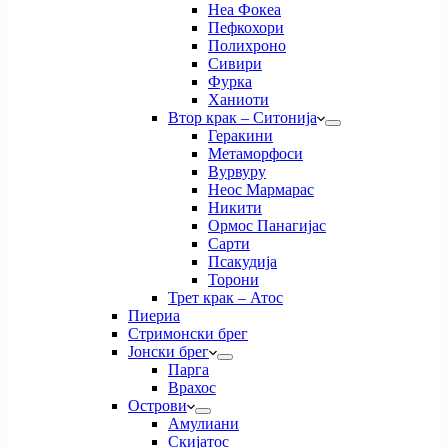
Неа Фокеа
Пефкохори
Полихроно
Сивири
Фурка
Ханиоти
Втор крак – Ситонија
Геракини
Метаморфоси
Вурвуру
Неос Мармарас
Никити
Ормос Панагијас
Сарти
Псакудија
Торони
Трет крак – Атос
Пиериа
Стримонски брег
Јонски брег
Парга
Врахос
Острови
Амулиани
Скијатос