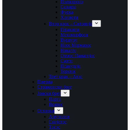
Полихроно
Сивири
Фурка
Ханиоти
Втор крак – Ситонија
Геракини
Метаморфоси
Вурвуру
Неос Мармарас
Никити
Ормос Панагијас
Сарти
Псакудија
Торони
Трет крак – Атос
Пиериа
Стримонски брег
Јонски брег
Парга
Врахос
Острови
Амулиани
Скијатос
Тасос