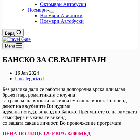
Октомври Автобуски
Ноември
Ноември Авионски
Ноември Автобуски
Барај
Menu
БАНСКО ЗА СВ.ВАЛЕНТАЈН
16 Jan 2024
Uncategorized
Без разлика дали се работи за долгорочна врска или млад
брачен пар, романтиката е клучна
за градење на врската во силна емотивна врска. По повод
денот на вљубените Ви нудиме
идеална понуда, викенд во Банско. Препуштете се на зимската
атмосфера и уживајте викенд
со вашата сакана личност. Во продолжение програмата
ЦЕНА ПО ЛИЦЕ 129 ЕВРА/ 8.000МКД