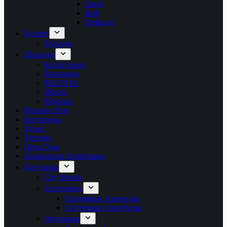
Евија
Крф
Лефкада
Египет
Хургада
Шпанија
Коста Брава
Валенсија
МАЛАГА
Ибица
Мајорка
Италија Лето
Крстарења
Тунис
Турција
Црна Гора
Лазаревски Апартмани
Патувања
City Breaks
Септември
Септември Авионски
Септември Автобуски
Октомври