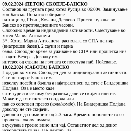
09.02.2024 (ПЕТОК) СКОПЈЕ-БАНСКО
Состанок на групата пред хотел Русија во 06:00ч. Заминување
кон Банско. Попатно собирање
патници од Штип, Кочани, Делчево. Пристигнување во
Банско во претпладневните часови.
Слободно време за индивидални активности. Сместување во
хотел Мариа Антоанета
3* . Хотел Мариа Антоанета располага со СПА центар
(внатрешен базен), 2 сауни и парна
бања. Слободно време за уживање во СПА или прошетка низ
градот. Вечера. Доколку има
интерес од страна на групата се посетува паб. Ноќевање.
10.02.2024 (САБОТА) БАНСКО
Појадок во хотел. Слободен ден за индивидуални активности.
Ски центарот Банско има
неколку посебни бачила а најатрактивен од сите е Бандеришка
Полјана. Ова е место каде
сите туристи се таму без разлика дали се скијачи или не.
Можете да стигнете со гондола или
пак со сопствен превоз (кола/комбе). На Бандеришка Полјана
доколку не сте скијачи,
доволно е да поминете од 2-3 часа. Времето пополнете го со
прошетка околу шумата,
вкусување греено вино или чај. Останатиот дел од денот
искористете го за СПА центар. За