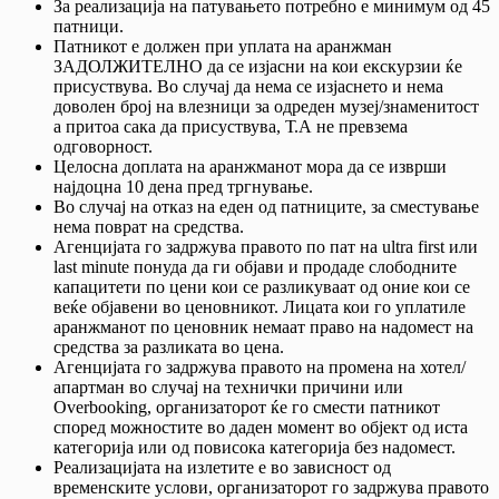
За реализација на патувањето потребно е минимум од 45
патници.
Патникот е должен при уплата на аранжман
ЗАДОЛЖИТЕЛНО да се изјасни на кои екскурзии ќе
присуствува. Во случај да нема се изјаснето и нема
доволен број на влезници за одреден музеј/знаменитост
а притоа сака да присуствува, Т.А не превзема
одговорност.
Целосна доплата на аранжманот мора да се изврши
најдоцна 10 дена пред тргнување.
Во случај на отказ на еден од патниците, за сместување
нема поврат на средства.
Агенцијата го задржува правото по пат на ultra first или
last minute понуда да ги објави и продаде слободните
капацитети по цени кои се разликуваат од оние кои се
веќе објавени во ценовникот. Лицата кои го уплатиле
аранжманот по ценовник немаат право на надомест на
средства за разликата во цена.
Агенцијата го задржува правото на промена на хотел/
апартман во случај на технички причини или
Overbooking, организаторот ќе го смести патникот
според можностите во даден момент во објект од иста
категорија или од повисока категорија без надомест.
Реализацијата на излетите е во зависност од
временските услови, организаторот го задржува правото