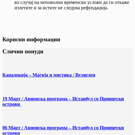
во случај на неповолни временски услови да ги откаже
излетите и за истите не следува рефундација.
Корисни информации
Слични понуди
Кападокија – Магија и мистика / Велигден
19 Март / Aвионска програма – Истанбул со Принцески
острови
06 Март / Aвионска програма – Истанбул со Принцески
острови