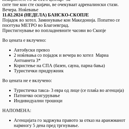
сите тие кои сте скијачи, ве очекуваат адреналински стази.
Вечера. Ноќевање
11.02.2024 (НЕДЕЛА) БАНСКО-СКОПЈЕ
Појадок во хотел. Заминување кон Mакедонија. Попатно се
посетува МЕТРО во Благоевград.
Пристигнување во попладневните часови во Скопје
Во цената е вклучено:
Автобуски превоз
2 ноќевања со појадок и вечера во хотел Мариа
Антоанета 3*
Користење на СПА (базен, сауна, парна бања)
Туристички придружник
Во цената не е вклучено:
Туристичка такса- 3 евра од лице (се плаќа во агенција)
Патничко осигурување
Индивидуални трошоци
НАПОМЕНА:
Агенцијата го задржува правото за отказ на аранжманот
најмногу 5 дена пред тргнување.