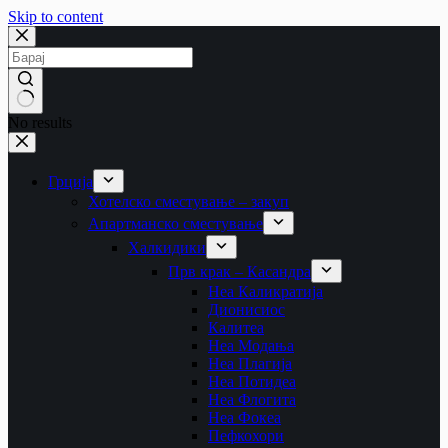
Skip to content
No results
Грција
Хотелско сместување – закуп
Апартманско сместување
Халкидики
Прв крак – Касандра
Неа Каликратија
Дионисиос
Калитеа
Неа Модања
Неа Плагија
Неа Потидеа
Неа Флогита
Неа Фокеа
Пефкохори