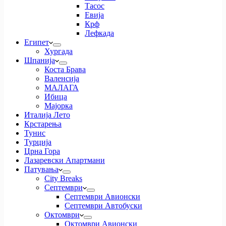
Тасос
Евија
Крф
Лефкада
Египет
Хургада
Шпанија
Коста Брава
Валенсија
МАЛАГА
Ибица
Мајорка
Италија Лето
Крстарења
Тунис
Турција
Црна Гора
Лазаревски Апартмани
Патувања
City Breaks
Септември
Септември Авионски
Септември Автобуски
Октомври
Октомври Авионски