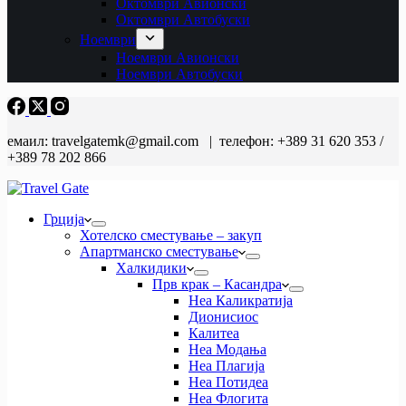
Октомври Авионски
Октомври Автобуски
Ноември
Ноември Авионски
Ноември Автобуски
емаил: travelgatemk@gmail.com | телефон: +389 31 620 353 /
+389 78 202 866
Грција
Хотелско сместување – закуп
Апартманско сместување
Халкидики
Прв крак – Касандра
Неа Каликратија
Дионисиос
Калитеа
Неа Модања
Неа Плагија
Неа Потидеа
Неа Флогита