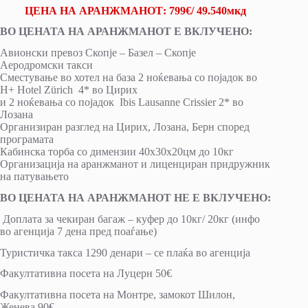
ЦЕНА НА АРАНЖМАНОТ: 799€/ 49.540мкд
ВО ЦЕНАТА НА АРАНЖМАНОТ Е ВКЛУЧЕНО:
Авионски превоз Скопје – Базел – Скопје
Аеродромски такси
Сместување во хотел на база 2 ноќевања со појадок во
H+ Hotel Zürich 4* во Цирих
и 2 ноќевања со појадок Ibis Lausanne Crissier 2* во
Лозана
Организиран разглед на Цирих, Лозана, Берн според
програмата
Кабинска торба со димензии 40х30х20цм до 10кг
Организација на аранжманот и лиценциран придружник
на патувањето
ВО ЦЕНАТА НА АРАНЖМАНОТ НЕ Е ВКЛУЧЕНО:
Доплата за чекиран багаж – куфер до 10кг/ 20кг (инфо
во агенција 7 дена пред поаѓање)
Туристичка такса 1290 денари – се плаќа во агенција
Факултативна посета на Луцерн 50€
Факултативна посета на Монтре, замокот Шилон,
Женева 90€