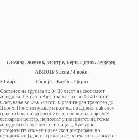
(Лозана, Женева, Монтре, Берн, Цирих, Луцерн)
АВИОН/ 5 дена / 4 ноќи
20 март Скопје – Базел – Цирих
Состанок на групата во 04.30 часот на скопскиот
аеродром. Летот на Визер за Базел е во 06.40 часот.
Слетување во 09.05 часот. Организиран трансфер до
Цирих. Пристигнување и разглед на Цирих, најголем
град по број на население и по површина, најголем
банкарски центар, најпознат универзитет, најголем
аеродром и железничка станица… Културно
историските споменици се сконцентрирани во
историското јадро на градот, околу реката и езерскиот