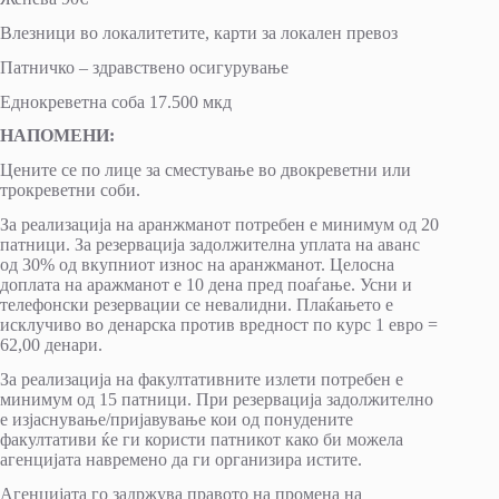
Влезници во локалитетите, карти за локален превоз
Патничко – здравствено осигурување
Еднокреветна соба 17.500 мкд
НАПОМЕНИ:
Цените се по лице за сместување во двокреветни или
трокреветни соби.
За реализација на аранжманот потребен е минимум од 20
патници. За резервација задолжителна уплата на аванс
од 30% од вкупниот износ на аранжманот. Целосна
доплата на аражманот е 10 дена пред поаѓање. Усни и
телефонски резервации се невалидни. Плаќањето е
исклучиво во денарска против вредност по курс 1 евро =
62,00 денари.
За реализација на факултативните излети потребен е
минимум од 15 патници. При резервација задолжително
е изјаснување/пријавување кои од понудените
факултативи ќе ги користи патникот како би можела
агенцијата навремено да ги организира истите.
Агенцијата го задржува правото на промена на