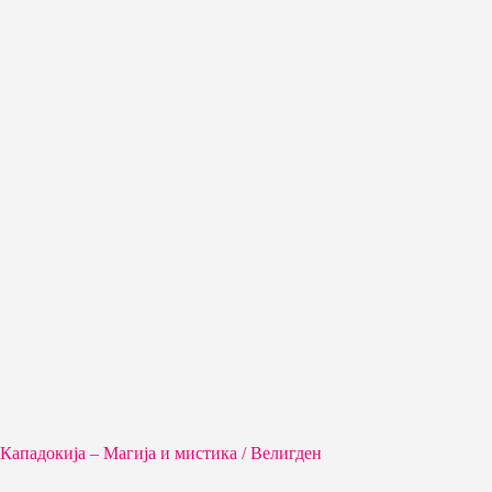
Кападокија – Магија и мистика / Велигден