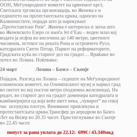
ООН, Меѓународниот комитет на црвениот крст,
Светската трговска организација, во Женева е и
седиштето на протестантската црква, односно на
Калвинистите, поради што ја нарекуваат
„Протестантски Рим“. Женева е интересна и затоа што
во Женевското Езеро се наоѓа Jet d’Eau – воден млаз кој
водата ја исфла во височина до 140 метри, цветниот
часовник, истекот на реката Рона и островчето Русо,
катедралата Свети Петар, Паркот на реформаторите,
Градската куќа во стариот дел на градот… Враќање во
хотел во Лозана. Ноќевање.
24 март Лозана – Базел – Скопје
Појадок. Разглед на Лозана – седиште на Меѓународниот
олимписки комитет, на Олимпискиот музеј и најмал град
во светот во кој постои метро (подземна железница). На
ридот, во стариот дел на градот доминира катедралата и
камбанеријата од која веќе шест века, „чуварот“ на секој
час испукува плотун. Внимание привлекува и
протестантската црква.Трансфер до аеродром во Базел.
Лет на Визер во 20.35 часот. Пристигнување во Скопје
во 22.45 часот.
попуст за ранa уплатa до 22.12: 699€ / 43.340мкд