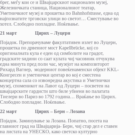
брег, меѓу кои се и Швајцарскиот национален музеј,
Железничката станица, Националниот театар,
Уметничкиот музеј и прошетка по Bahnhofstrasse, една од
најпознатите трговски улици во светот… Сместување во
хотел. Слободно попладне. Ноќевање.
21 март Цирих – Луцерн
Појадок. Препорачуваме факултативен излет во Луцерн,
прошетка по дрвениот мост Kapellbrücke, кој со
оригиналната кула е еден од симболите на градот,
градските ѕидини со саат кулата чиј часовник отчукува
една минута пред полн час, музејот на композиторот
Рихард Вагнер, модерниот повеќенаменски објект KKL-
Конгресен и уметнички центар во кој е сместена
концертна сала со извонредна акустика и Уметнички
музеј, споменикот на Лавот од Луцерн – посветен на
швајцарските гардисти што биле убиени во палатата
Тиелери во Париз во 1792 година… Враќање во Цирих.
Слободно попладне. Ноќевање.
22 март Цирих – Берн – Лозана
Појадок. Заминување за Лозана. Попатно, посета на
главниот град на Швајцарија- Берн, чиј стар дел е ставен
на листата на УНЕСКО, како светско културно