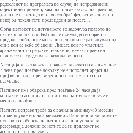
редоследот на програмата во случај на непредвидени
објективни причини, како на пример застој на граница,
доцнење на летот, застој во сообраќајот, затвореност на
некој од локалитети предвидени за посета …
Организаторот на патувањето го задржува правото по
пат на ultra first или last minute понуда да ги објави и
продаде слободните места по цени кои се разликуваат од
оние кои се веќе објавени. Лицата кои го уплатиле
аранжманот по редовен ценовник, немаат право на
надомест на средства за разлика во цена.
Агенцијата го задржува правото на отказ на аранжманот
7 дена пред поаѓање доколку не е исполнет бројот на
пријавени лица предвидени по програмата за ова
патување.
Патникот има обврска пред поаѓање 24 часа да ја
контактира агенцијата за потврда на точното време и
место на поаѓање.
Патната исправа треба да е валидна минимум 3 месеци
по завршувањето на аранжманот. Валидноста на патните
исправи се обврска на патниците, при уплата на
резервација должни се истите да ги приложат во
агенцијата за проверка.