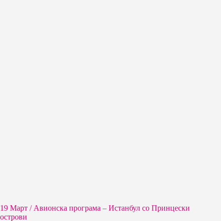
19 Март / Aвионска програма – Истанбул со Принцески
острови