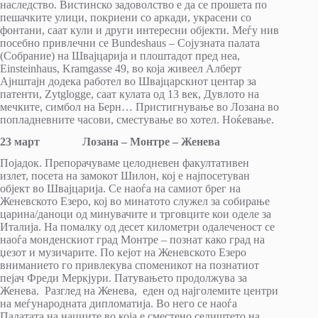
наследство. Вистинско задоволство е да се прошета по
пешачките улици, покриени со аркади, украсени со
фонтани, саат кули и други интересни објекти. Меѓу нив
посебно привлечни се Bundeshaus – Сојузната палата
(Собрание) на Швајцарија и плоштадот пред неа,
Einsteinhaus, Kramgasse 49, во која живеел Алберт
Ајнштајн додека работел во Швајцарскиот центар за
патенти, Zytglogge, саат кулата од 13 век, Дувлото на
мечките, симбол на Берн… Пристигнување во Лозана во
попладневните часови, сместување во хотел. Ноќевање.
23 март Лозана – Монтре – Женева
Појадок. Препорачуваме целодневен факултативен
излет, посета на замокот Шилон, кој е најпосетуван
објект во Швајцарија. Се наоѓа на самиот брег на
Женевското Езеро, кој во минатото служел за собирање
царина/даноци од минувачите и трговците кои оделе за
Италија. На помалку од десет километри одалеченост се
наоѓа монденскиот град Монтре – познат како град на
џезот и музичарите. По кејот на Женевското Езеро
вниманието го привлекува споменикот на познатиот
пејач Фреди Меркјури. Патувањето продолжува за
Женева. Разглед на Женева, еден од најголемите центри
на меѓународната дипломатија. Во него се наоѓа
Палaтата на нациите во која е сместено седиштето на