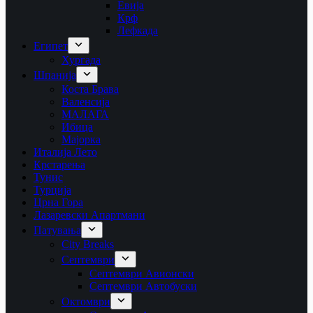
Евија
Крф
Лефкада
Египет
Хургада
Шпанија
Коста Брава
Валенсија
МАЛАГА
Ибица
Мајорка
Италија Лето
Крстарења
Тунис
Турција
Црна Гора
Лазаревски Апартмани
Патувања
City Breaks
Септември
Септември Авионски
Септември Автобуски
Октомври