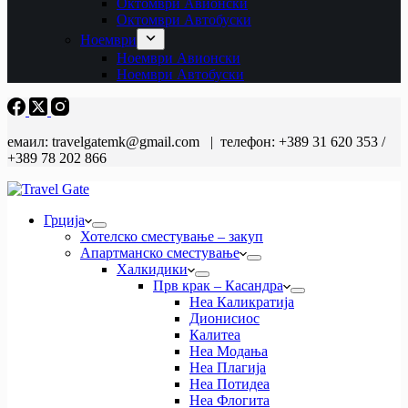
Октомври Авионски
Октомври Автобуски
Ноември
Ноември Авионски
Ноември Автобуски
емаил: travelgatemk@gmail.com | телефон: +389 31 620 353 /
+389 78 202 866
Грција
Хотелско сместување – закуп
Апартманско сместување
Халкидики
Прв крак – Касандра
Неа Каликратија
Дионисиос
Калитеа
Неа Модања
Неа Плагија
Неа Потидеа
Неа Флогита