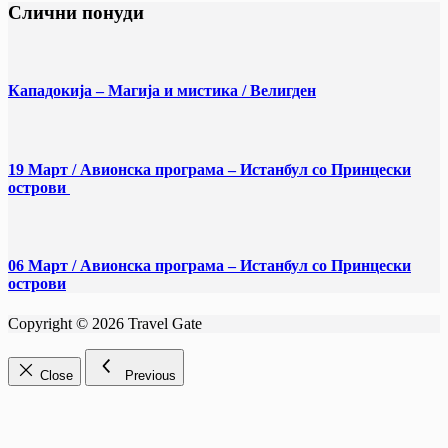
Слични понуди
Кападокија – Магија и мистика / Велигден
19 Март / Aвионска програма – Истанбул со Принцески
острови
06 Март / Aвионска програма – Истанбул со Принцески
острови
Copyright © 2026 Travel Gate
Close
Previous