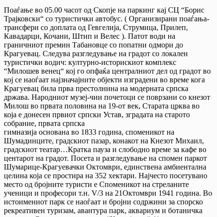
Поаѓање во 05.00 часот од Скопје на паркинг кај СЦ “Борис
Трајковски“ со туристички автобус. ( Организирани поаѓања-
трансфери со доплата од Гевгелија, Струмица, Прилеп,
Кавадарци, Кочани, Штип и Велес ). Патот води на
граничниот премин Табановце со попатни одмори до
Крагуевац. Следува разгледување на градот со локален
туристички водич: културно-историскиот комплекс
“Милошев венец“ кој го опфаќа централниот дел од градот во
кој се наоѓаат најзначајните објекти изградени во време кога
Крагуевац била прва престолнина на модерната српска
држава. Народниот музеј-чии почетоци се поврзани со кнезот
Милош во првата половина на 19-от век, Старата црква во
која е донесен првиот српски Устав, зградата на старото
собрание, првата српска
гимназија основана во 1833 година, споменикот на
Шумадинците, градскиот пазар, конакот на Кнезот Михаил,
градскиот театар…Кратка пауза и слободно време за кафе во
центарот на градот. Посета и разгледување на спомен паркот
Шумарице-Крагуевачки Октомври, единствена амбиентална
целина која се простира на 352 хектари. Најчесто посетувано
место од бројните туристи е Споменикот на стреланите
ученици и професори т.н. V/3 на 21Октомври 1941 година. Во
истоимениот парк се наоѓаат и бројни содржини за спорско
рекреативен туризам, авантура парк, аквариум и ботаничка