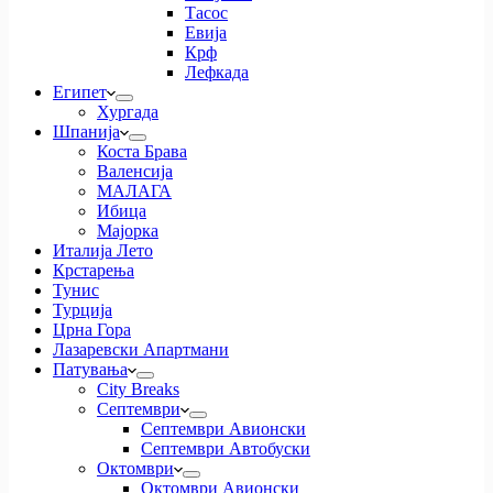
Тасос
Евија
Крф
Лефкада
Египет
Хургада
Шпанија
Коста Брава
Валенсија
МАЛАГА
Ибица
Мајорка
Италија Лето
Крстарења
Тунис
Турција
Црна Гора
Лазаревски Апартмани
Патувања
City Breaks
Септември
Септември Авионски
Септември Автобуски
Октомври
Октомври Авионски