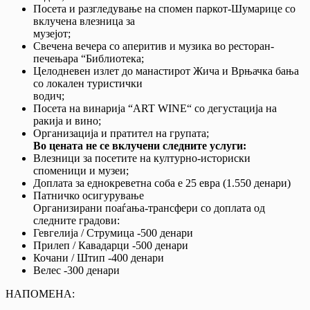
Посета и разгледување на спомен паркот-Шумарице со
вклучена влезница за
музејот;
Свечена вечера со аперитив и музика во ресторан-
печењара “Библиотека;
Целодневен излет до манастирот Жича и Врњачка бања
со локален туристички
водич;
Посета на винарија “ART WINE“ со дегустација на
ракија и вино;
Организација и пратител на групата;
Во цената не се вклучени следните услуги:
Влезници за посетите на културно-историски
споменици и музеи;
Доплата за еднокреветна соба е 25 евра (1.550 денари)
Патничко осигурување
Организирани поаѓања-трансфери со доплата од
следните градови:
Гевгелија / Струмица -500 денари
Прилеп / Кавадарци -500 денари
Кочани / Штип -400 денари
Велес -300 денари
НАПОМЕНА: