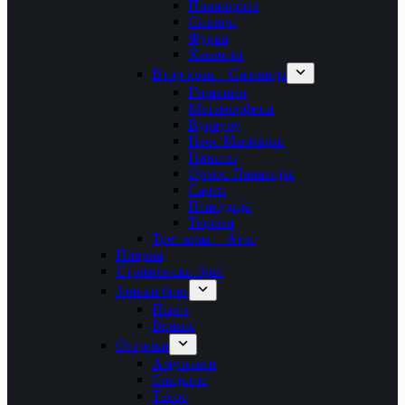
Полихроно
Сивири
Фурка
Ханиоти
Втор крак – Ситонија
Геракини
Метаморфоси
Вурвуру
Неос Мармарас
Никити
Ормос Панагијас
Сарти
Псакудија
Торони
Трет крак – Атос
Пиериа
Стримонски брег
Јонски брег
Парга
Врахос
Острови
Амулиани
Скијатос
Тасос