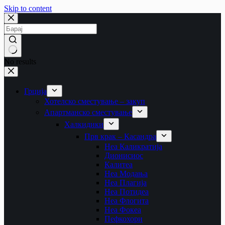
Skip to content
No results
Грција
Хотелско сместување – закуп
Апартманско сместување
Халкидики
Прв крак – Касандра
Неа Каликратија
Дионисиос
Калитеа
Неа Модања
Неа Плагија
Неа Потидеа
Неа Флогита
Неа Фокеа
Пефкохори