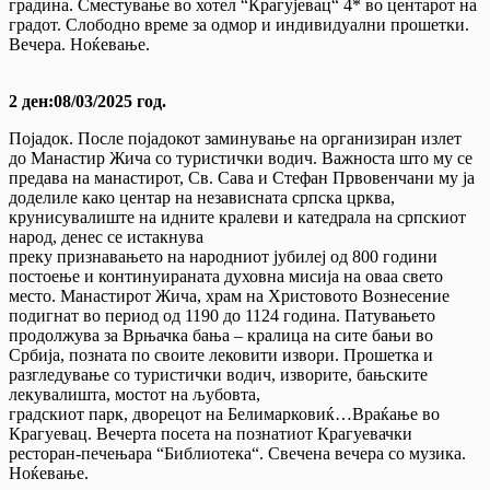
градина. Сместување во хотел “Крагујевац“ 4* во центарот на
градот. Слободно време за одмор и индивидуални прошетки.
Вечера. Ноќевање.
2 ден:08/03/2025 год.
Појадок. После појадокот заминување на организиран излет
до Манастир Жича со туристички водич. Важноста што му се
предава на манастирот, Св. Сава и Стефан Првовенчани му ја
доделиле како центар на независната српска црква,
крунисувалиште на идните кралеви и катедрала на српскиот
народ, денес се истакнува
преку признавањето на народниот јубилеј од 800 години
постоење и континуираната духовна мисија на оваа свето
место. Манастирот Жича, храм на Христовото Вознесение
подигнат во период од 1190 до 1124 година. Патувањето
продолжува за Врњачка бања – кралица на сите бањи во
Србија, позната по своите лековити извори. Прошетка и
разгледување со туристички водич, изворите, бањските
лекувалишта, мостот на љубовта,
градскиот парк, дворецот на Белимарковиќ…Враќање во
Крагуевац. Вечерта посета на познатиот Крагуевачки
ресторан-печењара “Библиотека“. Свечена вечера со музика.
Ноќевање.