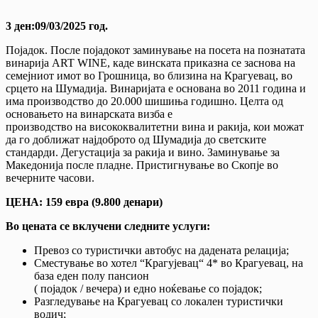
3 ден:09/03/2025 год.
Појадок. После појадокот заминување на посета на познатата
винарија ART WINE, каде винската приказна се заснова на
семејниот имот во Грошница, во близина на Крагуевац, во
срцето на Шумадија. Винаријата е основана во 2011 година и
има производство до 20.000 шишиња годишно. Целта од
основањето на винарската визба е
производство на висококвалитетни вина и ракија, кои можат
да го доближат најдоброто од Шумадија до светските
стандарди. Дегустација за ракија и вино. Заминување за
Македонија после пладне. Пристигнување во Скопје во
вечерните часови.
ЦЕНА: 159 евра (9.800 денари)
Во цената се вклучени следните услуги:
Превоз со туристички автобус на дадената релација;
Сместување во хотел “Крагујевац“ 4* во Крагуевац, на
база еден полу пансион
( појадок / вечера) и едно ноќевање со појадок;
Разгледување на Крагуевац со локален туристички
водич;