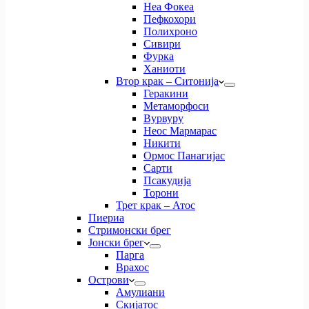
Неа Фокеа
Пефкохори
Полихроно
Сивири
Фурка
Ханиоти
Втор крак – Ситонија
Геракини
Метаморфоси
Вурвуру
Неос Мармарас
Никити
Ормос Панагијас
Сарти
Псакудија
Торони
Трет крак – Атос
Пиериа
Стримонски брег
Јонски брег
Парга
Врахос
Острови
Амулиани
Скијатос