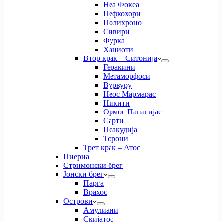
Неа Фокеа
Пефкохори
Полихроно
Сивири
Фурка
Ханиоти
Втор крак – Ситонија
Геракини
Метаморфоси
Вурвуру
Неос Мармарас
Никити
Ормос Панагијас
Сарти
Псакудија
Торони
Трет крак – Атос
Пиериа
Стримонски брег
Јонски брег
Парга
Врахос
Острови
Амулиани
Скијатос