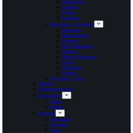
Полихроно
Сивири
Фурка
Ханиоти
Втор крак – Ситонија
Геракини
Метаморфоси
Вурвуру
Неос Мармарас
Никити
Ормос Панагијас
Сарти
Псакудија
Торони
Трет крак – Атос
Пиериа
Стримонски брег
Јонски брег
Парга
Врахос
Острови
Амулиани
Скијатос
Тасос