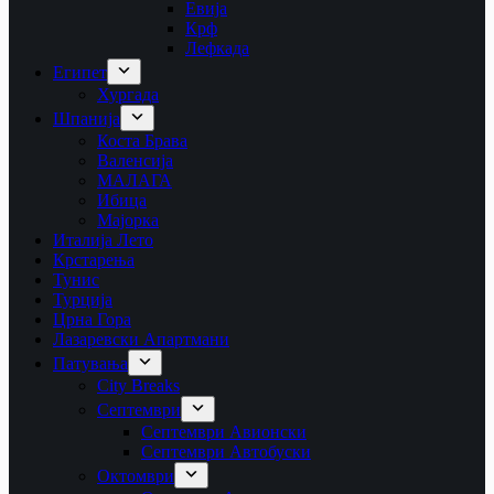
Евија
Крф
Лефкада
Египет
Хургада
Шпанија
Коста Брава
Валенсија
МАЛАГА
Ибица
Мајорка
Италија Лето
Крстарења
Тунис
Турција
Црна Гора
Лазаревски Апартмани
Патувања
City Breaks
Септември
Септември Авионски
Септември Автобуски
Октомври