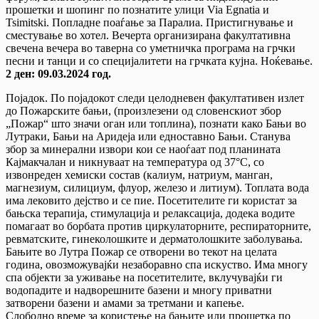
прошетки и шопинг по познатите улици Via Egnatia и
Tsimitski. Попладне поаѓање за Паралиа. Пристигнување и
сместување во хотел. Вечерта организирана факултативна
свечена вечера во таверна со уметничка програма на грчки
песни и танци и со специјалитети на грчката кујна. Ноќевање.
2 ден: 09.03.2024 год.
Појадок. По појадокот следи целодневен факултативен излет
до Пожарските бањи, (произлезени од словенскиот збор
„Пожар“ што значи оган или топлина), познати како Бањи во
Лутраки, Бањи на Аридеја или едноставно Бањи. Станува
збор за минерални извори кои се наоѓаат под планината
Кајмакчалан и никнуваат на температура од 37°C, со
извонреден хемиски состав (калиум, натриум, манган,
магнезиум, силициум, флуор, железо и литиум). Топлата вода
има лековито дејство и се пие. Посетителите ги користат за
бањска терапија, стимулација и релаксација, додека водите
помагаат во борбата против циркулаторните, респираторните,
ревматските, гинеколошките и дерматолошките заболувања.
Бањите во Лутра Пожар се отворени во текот на целата
година, овозможувајќи незаборавно спа искуство. Има многу
спа објекти за уживање на посетителите, вклучувајќи ги
водопадите и надворешните базени и многу приватни
затворени базени и амами за третмани и капење.
Слободно време за користење на бањите или прошетка по