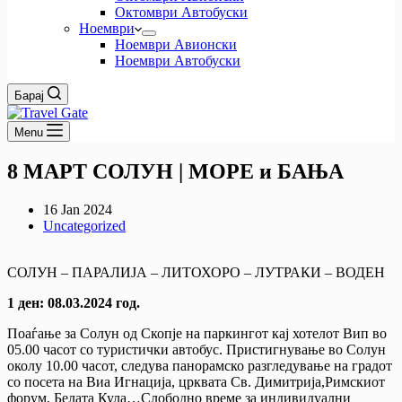
Октомври Автобуски
Ноември
Ноември Авионски
Ноември Автобуски
Барај
Menu
8 МАРТ СОЛУН | МОРЕ и БАЊА
16 Jan 2024
Uncategorized
СОЛУН – ПАРАЛИЈА – ЛИТОХОРО – ЛУТРАКИ – ВОДЕН
1 ден: 08.03.2024 год.
Поаѓање за Солун од Скопје на паркингот кај хотелот Вип во
05.00 часот со туристички автобус. Пристигнување во Солун
околу 10.00 часот, следува панорамско разгледување на градот
со посета на Виа Игнација, црквата Св. Димитрија,Римскиот
форум, Белата Кула…Слободно време за индивидуални