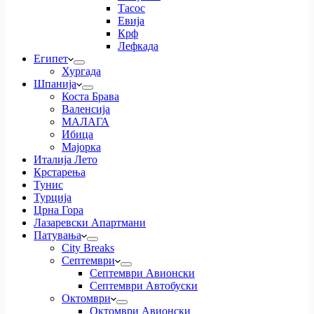
Тасос
Евија
Крф
Лефкада
Египет
Хургада
Шпанија
Коста Брава
Валенсија
МАЛАГА
Ибица
Мајорка
Италија Лето
Крстарења
Тунис
Турција
Црна Гора
Лазаревски Апартмани
Патувања
City Breaks
Септември
Септември Авионски
Септември Автобуски
Октомври
Октомври Авионски