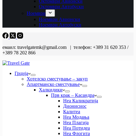
Октомври Авионски
Октомври Автобуски
Ноември
Ноември Авионски
Ноември Автобуски
емаил: travelgatemk@gmail.com | телефон: +389 31 620 353 /
+389 78 202 866
Грција
Хотелско сместување – закуп
Апартманско сместување
Халкидики
Прв крак – Касандра
Неа Каликратија
Дионисиос
Калитеа
Неа Модања
Неа Плагија
Неа Потидеа
Неа Флогита