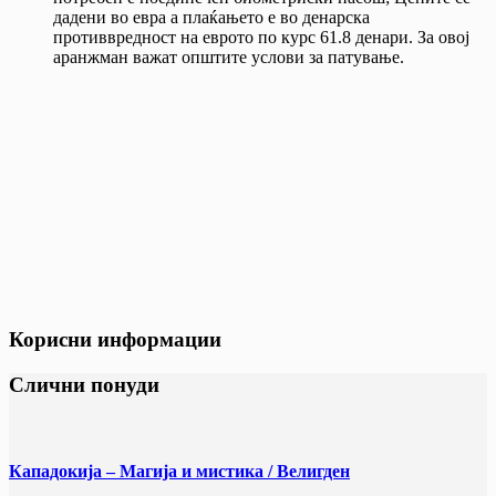
дадени во евра а плаќањето е во денарска
противвредност на еврото по курс 61.8 денари. За овој
аранжман важат општите услови за патување.
Корисни информации
Слични понуди
Кападокија – Магија и мистика / Велигден