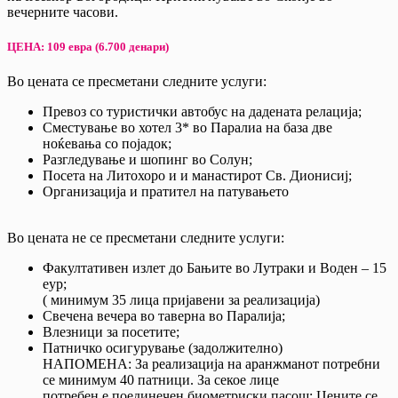
вечерните часови.
ЦЕНА: 109 евра (6.700 денари)
Во цената се пресметани следните услуги:
Превоз со туристички автобус на дадената релација;
Сместување во хотел 3* во Паралиа на база две
ноќевања со појадок;
Разгледување и шопинг во Солун;
Посета на Литохоро и и манастирот Св. Дионисиј;
Организација и пратител на патувањето
Во цената не се пресметани следните услуги:
Факултативен излет до Бањите во Лутраки и Воден – 15
еур;
( минимум 35 лица пријавени за реализација)
Свечена вечера во таверна во Паралија;
Влезници за посетите;
Патничко осигурување (задолжително)
НАПОМЕНА: За реализација на аранжманот потребни
се минимум 40 патници. За секое лице
потребен е поединечен биометриски пасош; Цените се