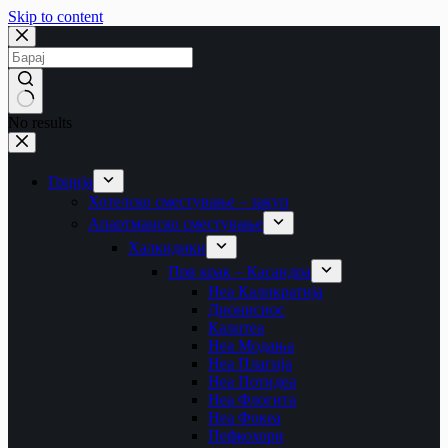
Skip to content
No results
Грција
Хотелско сместување – закуп
Апартманско сместување
Халкидики
Прв крак – Касандра
Неа Каликратија
Дионисиос
Калитеа
Неа Модања
Неа Плагија
Неа Потидеа
Неа Флогита
Неа Фокеа
Пефкохори