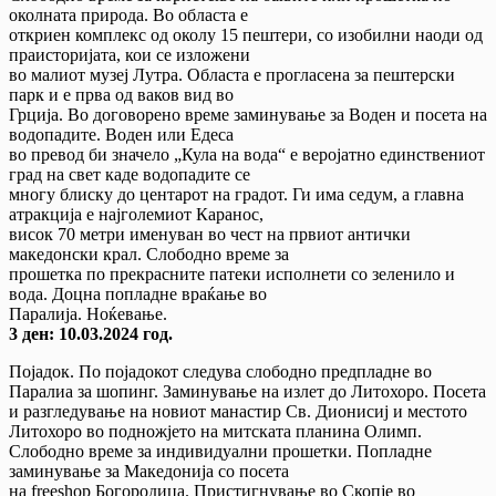
околната природа. Во областа е
откриен комплекс од околу 15 пештери, со изобилни наоди од
праисторијата, кои се изложени
во малиот музеј Лутра. Областа е прогласена за пештерски
парк и е прва од ваков вид во
Грција. Во договорено време заминување за Воден и посета на
водопадите. Воден или Едеса
во превод би значело „Кула на вода“ е веројатно единствениот
град на свет каде водопадите се
многу блиску до центарот на градот. Ги има седум, а главна
атракција е најголемиот Каранос,
висок 70 метри именуван во чест на првиот антички
македонски крал. Слободно време за
прошетка по прекрасните патеки исполнети со зеленило и
вода. Доцна попладне враќање во
Паралија. Ноќевање.
3 ден: 10.03.2024 год.
Појадок. По појадокот следува слободно предпладне во
Паралиа за шопинг. Заминување на излет до Литохоро. Посета
и разгледување на новиот манастир Св. Дионисиј и местото
Литохоро во подножјето на митската планина Олимп.
Слободно време за индивидуални прошетки. Попладне
заминување за Македонија со посета
на freeshop Богородица. Пристигнување во Скопје во