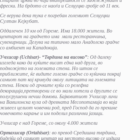
старите цркви во чија внатрешност се забележуваат и
фрески. На брдото се наоѓа и Селџуцко гробје од 11 век.
Се верува дека тука е погребан големиот Селџуцки
Султан Кејкубат.
Оддалечен 10 км од Гореме. Има 18.000 жители. Во
центарот на градчето има мали ресторанчиња,
сувенирници. Делува на типично мало Анадолско градче
со амбиент на Кападокија.
Учхисар (Uchisar)- “Тврдина на високо”
: Од далеку
изгледа како да куќите висат една над друга, во
подножјето на големата стена. Но штом се
приближите, ќе видите големо градче со куќички покрај
самиот пат кој кривуда околу литицата на големата
стена. Некои од грчките куќи со релефна
декорација,претворени се во мали хотели а другите се
полусрушени нечии домови. Бајковитиот Учхисар личи
на Вавилонска кула од древната Месопотамија во која
живеел целиот човечки род, пред Господ да го прекине
човечкото карање и им поделил различни јазици.
Учхисар е над Гореме, со околу 4.000 жители
Ортахисар (Ortahisar)
: во превод Средишна тврдина,
бидејќи од самиот центар на местото високо се издига