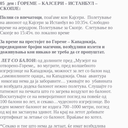
05 ден : ЃОРЕМЕ – КАЈСЕРИ – ИСТАНБУЛ –
СКОПЈЕ:
Полни со впечатоци
, поаѓаме кон Кајсери. Полетување
на авионот од Кајсери за Истанбул во 10:35ч. Слободно
време на аеродром. Полетување за Скопје. Слетување во
Скопје во 15:45ч. по локално време
За време на престојот во Гореме – Кападокија,
предвидовме бројни магични, возбудливи излети и
доживувања кои никако не треба да се пропуштат.
ЛЕТ СО БАЛОН
:
од долините пред „Музејот на
отворено-Гореме„
во мугрите, пред волшебното
изгрејсонце на Кападокија, можност за лет со балон над
„самовилините оџаци„ на Кападокија. Оваа авантура
никогаш нема да ја заборавите… уживајте во убавината
и возбудата додека балонот нежно полетува. Слушајте го
татнежот на печката што го загрева воздухот во балонот.
Восхитувајте се на неверојатниот поглед на повеќе од
100 балони во лет, и секако…чудесното изгрејсонце. Во
еден момент балонот ве издига 700 -1000 метри, поглед
од кој ви застанува здивот. На крај на летот добивате
сертификат за летање со балонот. Враќање во хотел.
*Секако и тие што нема да летаат, ќе имат возбудлива