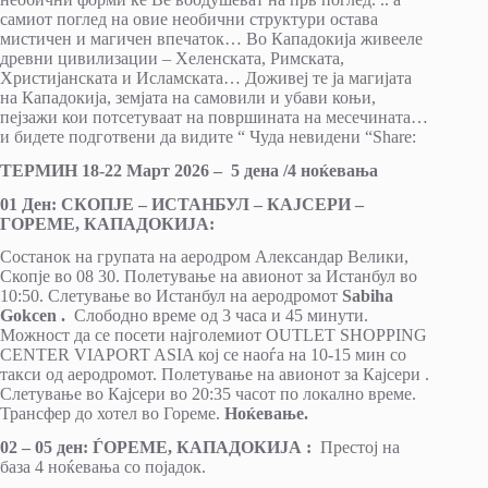
самиот поглед на овие необични структури остава
мистичен и магичен впечаток… Во Кападокија живееле
древни цивилизации – Хеленската, Римската,
Христијанската и Исламската… Доживеј те ја магијата
на Кападокија, земјата на самовили и убави коњи,
пејзажи кои потсетуваат на површината на месечината…
и бидете подготвени да видите “ Чуда невидени “Share:
ТЕРМИН 18-22 Март 2026 – 5 дена /4 ноќевања
01 Ден: СКОПЈЕ – ИСТАНБУЛ – КАЈСЕРИ –
ГОРЕМЕ, КАПАДОКИЈА:
Состанок на групата на аеродром Александар Велики,
Скопје во 08 30. Полетување на авионот за Истанбул во
10:50. Слетување во Истанбул на аеродромот
Sabiha
Gokcen .
Слободно време од 3 часа и 45 минути.
Можност да се посети најголемиот OUTLET SHOPPING
CENTER VIAPORT ASIA кој се наоѓа на 10-15 мин со
такси од аеродромот. Полетување на авионот за Кајсери .
Слетување во Кајсери во 20:35 часот по локално време.
Трансфер до хотел во Гореме.
Ноќевање.
02 – 05 ден: ЃОРЕМЕ, КАПАДОКИЈА
:
Престој на
база 4 ноќевања со појадок.