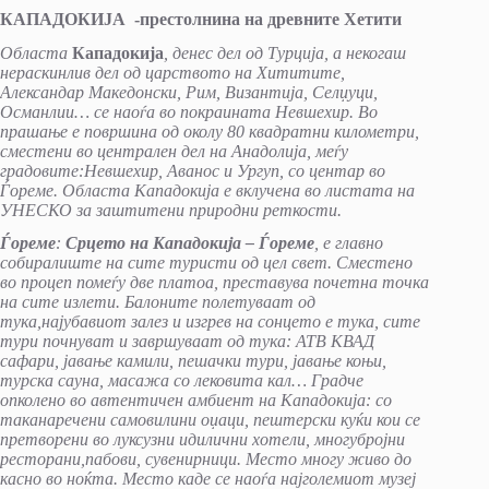
КАПАДОКИЈА -престолнина на древните Хетити
Областа
Кападокија
, денес дел од Турција, а некогаш
нераскинлив дел од царството на Хититите,
Александар Македонски, Рим, Византија, Селџуци,
Османлии… се наоѓа во покраината Невшехир. Во
прашање е површина од околу 80 квадратни километри,
сместени во централен дел на Анадолија, меѓу
градовите:Невшехир, Аванос и Ургуп, со центар во
Ѓореме. Областа Кападокија е вклучена во листата на
УНЕСКО за заштитени природни реткости.
Ѓореме
:
Срцето на Кападокија – Ѓореме
, е главно
собиралиште на сите туристи од цел свет. Сместено
во процеп помеѓу две платоа, преставува почетна точка
на сите излети. Балоните полетуваат од
тука,најубавиот залез и изгрев на сонцето е тука, сите
тури почнуват и завршуваат од тука: АТВ КВАД
сафари, јавање камили, пешачки тури, јавање коњи,
турска сауна, масажа со лековита кал… Градче
опколено во автентичен амбиент на Кападокија: со
таканаречени самовилини оџаци, пештерски куќи кои се
претворени во луксузни идилични хотели, многубројни
ресторани,пабови, сувенирници. Место многу живо до
касно во ноќта. Место каде се наоѓа најголемиот музеј