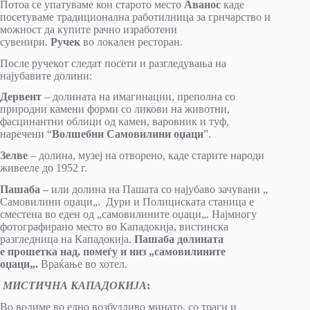
Потоа се упатуваме кон старото место
Аванос
каде
посетуваме традиционална работилница за грнчарство и
можност да купите рачно изработени
сувенири.
Ручек
во локален ресторан.
После ручекот следат посети и разгледувања на
најубавите долини:
Дервент
– долината на имагинации, преполна со
природни камени форми со ликови на животни,
фасцинантни облици од камен, варовник и туф,
наречени “
Волшебни Самовилини оџаци
”.
Зелве
– долина, музеј на отворено, каде старите народи
живееле до 1952 г.
Пашаба –
или долина на Пашата со најубаво зачувани „
Самовилини оџаци„. Дури и Полициската станица е
сместена во еден од „самовилините оџаци„. Најмногу
фотографирано место во Кападокија, вистинска
разгледница на Кападокија.
Пашаба долината
е
прошетка над, помеѓу и низ „самовилините
оџаци„.
Враќање во хотел.
МИСТИЧНА КАПАДОКИЈА
:
Во водиме во едно возбудливо минато, со траги и