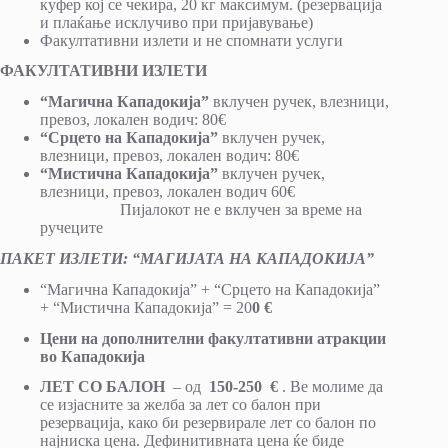
куфер кој се чекира, 20 кг максимум. (резервација
и плаќање исклучиво при пријавување)
Факултативни излети и не спомнати услуги
ФАКУЛТАТИВНИ ИЗЛЕТИ
“Магична Кападокија”
вклучен ручек, влезници,
превоз, локален водич: 80€
“Срцето на Кападокија”
вклучен ручек,
влезници, превоз, локален водич: 80€
“Мистична Кападокија”
вклучен ручек,
влезници, превоз, локален водич 60€
Пијалокот не е вклучен за време на
ручеците
ПАКЕТ ИЗЛЕТИ: “МАГИЈАТА НА КАПАДОКИЈА”
“Магична Кападокија” + “Срцето на Кападокија”
+ “Мистична Кападокија” = 20
0 €
Цени на дополнителни факултативни атракции
во Кападокија
ЛЕТ СО БАЛОН
– од
150-250
€
. Ве молиме да
се изјасните за желба за лет со балон при
резервација, како би резервирале лет со балон по
најниска цена. Дефинитивната цена ќе биде