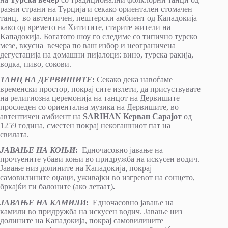
разни страни на Турција и секако ориентален стомачен
танц, во автентичен, пештерски амбиент од Кападокија
како од времето на Хититите, старите жители на
Кападокија. Богатото шоу го следиме со типично турско
мезе, вкусна вечера по ваш избор и неограничена
дегустација на домашни пијалоци: вино, турска ракија,
водка, пиво, сокови.
ТАНЦ НА ДЕРВИШИТЕ
:
Секако дека навоѓаме
временски простор, покрај сите излети, да присуствувате
на религиозна церемонија на танцот на Дервишите
проследен со ориентална музика на Дервишите, во
автентичен амбиент на
SARIHAN Керван Сарајот
од
1259 година, сместен покрај некогашниот пат на
свилата.
ЈАВАЊЕ НА КОЊИ
:
Едночасовно јавање на
прочуените убави коњи во придружба на искусен водич.
Јавање низ долините на Кападокија, покрај
самовилините оџаци, уживајки во изгревот на сонцето,
бркајќи ги балоните (ако летаат)
.
ЈАВАЊЕ НА КАМИЛИ
:
Едночасовно јавање на
камили во придружба на искусен водич. Јавање низ
долините на Кападокија, покрај самовилините