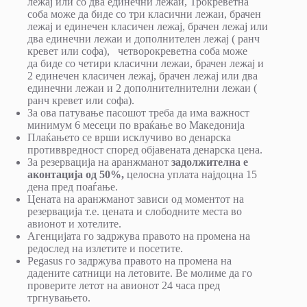
лежај или со два единечни лежаи, Трокреветна
соба може да биде со три класични лежаи, брачен
лежај и единечен класичен лежај, брачен лежај или
два единечни лежаи и дополнителен лежај ( ранч
кревет или софа), четворокреветна соба може
да биде со четири класични лежаи, брачен лежај и
2 единечен класичен лежај, брачен лежај или два
единечни лежаи и 2 дополнителнителни лежаи (
ранч кревет или софа).
За ова патување пасошот треба да има важност
минимум 6 месеци по враќање во Македонија
Плаќањето се врши исклучиво во денарска
противвредност според објавената денарска цена.
За резервација на аранжманот
задолжителна е
аконтација од 50%,
целосна уплата најдоцна 15
дена пред поаѓање.
Цената на аранжманот зависи од моментот на
резервација т.е. цената и слободните места во
авионот и хотелите.
Агенцијата го задржува правото на промена на
редослед на излетите и посетите.
Pegasus го задржува правото на промена на
дадените сатници на летовите. Ве молиме да го
проверите летот на авионот 24 часа пред
тргнувањето.