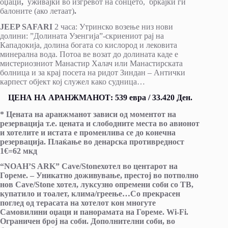
оџаци
,
уживајки во изгревот на сонцето, бркајќи ги
балоните (ако летаат)
.
JEEP SAFARI
2 часа: Утринско возење низ нови
долини: ”Долината Узенгија”-скриениот рај на
Кападокија, долина богата со кислород и лековита
минерална вода. Потоа ве возат до долината каде е
мистериозниот Манастир Халач или Манастирската
болница и за крај посета на ридот Зиндан – Антички
карпест објект кој служел како судница…
ЦЕНА НА АРАНЖМАНОТ: 539 евра / 33.420 Ден.
* Цената на аранжманот зависи од моментот на
резервација т.е. цената и слободните места во авионот
и хотелите и истата е променлива се до конечна
резервација. Плаќање во денарска противредност
1
€=62 мкд
“NOAH’S ARK” C
ave/Stone
хотел во центарот на
Гореме.
–
Уникатно доживување, престој во потполно
нов Cave/Stone хотел, луксузно опремени соби со ТВ,
купатило и тоалет, клима/греење…Со прекрасен
поглед од терасата на хотелот кон многуте
Самовилини оџаци и панорамата на Гореме.
Wi-Fi
.
Ограничен број на соби. Дополнителни соби, во