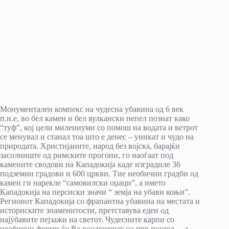
Монументален компекс на чудесна убавина од 6 век
п.н.е, во бел камен и бел вулкански пепел познат како
“туф”, кој цели милениуми со помош на водата и ветрот
се менувал и станал тоа што е денес – уникат и чудо на
природата. Христијаните, народ без војска, барајќи
засолниште од римските прогони, го наоѓаат под
камените сводови на Кападокија каде изградиле 36
подземни градови и 600 цркви. Тие необични градби од
камен ги нарекле “самовилски оџаци”, а името
Кападокија на персиски значи “ земја на убави коњи”.
Регионот Кападокија со фрапантна убавина на местата и
историските знаменитости, претставува еден од
најубавите пејзажи на светот. Чудесните карпи со
необични форми ќе Ве воодушеват на прв поглед. .. a