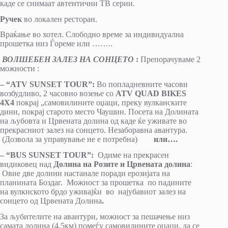
каде се снимаат автентични ТВ серии.
Ручек
во локален ресторан.
Враќање во хотел. Слободно време за индивидуална
прошетка низ Ѓореме или ……..
ВОЛШЕБЕН ЗАЛЕЗ НА СОНЦЕТО
:
Препорачуваме 2
можности :
– “ATV SUNSET TOUR”:
Во попладневните часови
возбудливо, 2 часовно возење со
ATV QUAD BIKES
4X4
покрај „самовилините оџаци, преку вулканските
дини, покрај старото место Чаушин. Посета на Долината
на љубовта и Црвената долина од каде ќе уживате во
прекрасниот залез на сонцето. Незаборавна авантура.
(Дозвола за управување не е потребна)
или….
– “BUS SUNSET TOUR”:
Одиме на прекрасен
видиковец над
Долина на Розите и Црвената долина
:
Овие две долини настанале поради ерозијата на
планината Боздаг. Можност за прошетка по падините
на вулкнското брдо уживајќи во најубавиот залез на
сонцето од Црвената Долина
.
За љубителите на авантури, можност за пешачење низ
самата долина (4,5км) помеѓу самовилините оџаци, да се