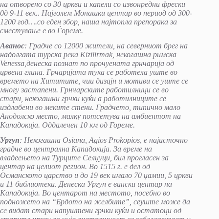
на отворено со 30 цркви и капели со извонредни фрески
0д 9-11 век.. Најголем Монашки центар во период од 300-
1200 год….со еден збор, наша најтопла препорака за
сместување е во Ѓореме.
Аванос
: Градче со 12000 жители, на северниот брег на
надолгата турска река Kizilirmak, некогашна римска
Venessa,денеска познат по прочуената грнчарија од
црвена глина. Грчаријата тука се работела уште во
времето на Хититите, чии дизајн и мотиви се уште се
многу застапени. Грнчарските работилници се во
стари, некогашни грчки куќи а работилниците се
издлабени во меките стени. Градчето, типично мало
Анодолско место, малку потсетува на амбиентот на
Кападокија. Оддалечен 10 км од Гореме.
Ургуп
: Некогашна Osiana, Agios Prokopios, e најисточно
градче во централна Кападокија. За време на
владеењето на Турците Селџуци, бил прогласен за
центар на целиот регион. Во 1515 г. е дел од
Османското царство и до 19 век имало 70 џамии, 5 цркви
и 11 библиотеки. Денеска Ургуп е вински центар на
Кападокија. Во центарот на местото, посебно во
подножето на “Брдото на желбите”, сеуште може да
се видат стари напуштени грчки куќи и остатоци од