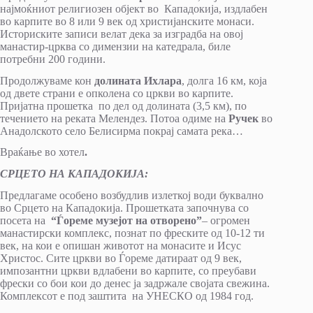
најмоќниот религиозен објект во Кападокија, издлабен
во карпите во 8 или 9 век од христијанските монаси.
Историските записи велат дека за изградба на овој
манастир-црква со димензии на катедрала, биле
потребни 200 години.
Продолжуваме кон
долината Ихлара
, долга 16 км, која
од двете страни е опколена со цркви во карпите.
Пријатна прошетка по дел од долината (3,5 км), по
течението на реката Мелендез. Потоа одиме на
Ручек
во
Анадолското село Белисирма покрај самата река…
Враќање во хотел
.
СРЦЕТО НА КАПАДОКИЈА:
Предлагаме особено возбудлив излеткој води буквално
во Срцето на Кападокија. Прошетката започнува со
посета на
“Ѓореме музејот на отворено”
– огромен
манастирски комплекс, познат по фреските од 10-12 ти
век, на кои е опишан животот на монасите и Исус
Христос. Сите цркви во Ѓореме датираат од 9 век,
импозантни цркви вдлабени во карпите, со преубави
фрески со бои кои до денес ја задржале својата свежина.
Комплексот е под заштита на УНЕСКО од 1984 год.