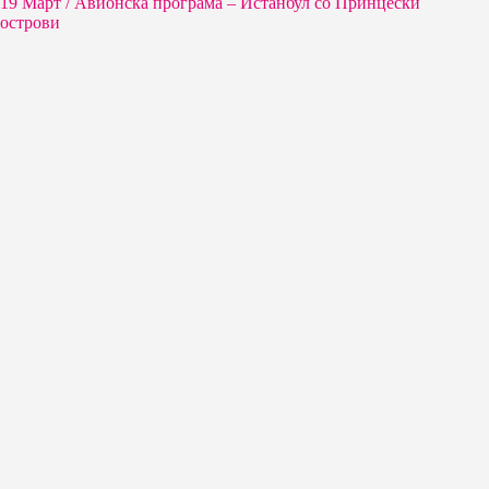
19 Март / Aвионска програма – Истанбул со Принцески
острови