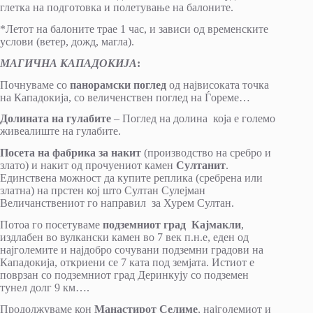
глетка на подготовка и полетување на балоните.
*Летот на балоните трае 1 час, и зависи од временските
услови (ветер, дожд, магла).
МАГИЧНА КАПАДОКИЈА
:
Почнуваме со
панорамски поглед
од највисоката точка
на Кападокија, со величенствен поглед на Ѓореме…
Долината на гулабите
– Поглед на долина која е големо
живеалиште на гулабите.
Посета на фабрика за накит
(производство на сребро и
злато) и накит од прочуениот камен
Султанит
.
Единствена можност да купите реплика (сребрена или
златна) на прстен кој што Султан Сулејман
Величанствениот го направил за Хурем Султан.
Потоа го посетуваме
подземниот град Кајмакли
,
издлабен во вулкански камен во 7 век п.н.е, еден од
најголемите и најдобро сочувани подземни градови на
Кападокија, откриени се 7 ката под земјата. Истиот е
поврзан со подземниот град Деринкују со подземен
тунел долг 9 км….
Продолжуваме кон
Манастирот Селиме
, најголемиот и