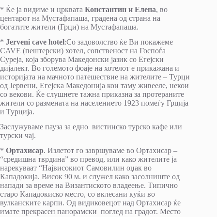
* Ќе ја видиме и црквата
Константин и Елена
, во
центарот на Мустафапаша, градена од страна на
богатите жители (Грци) на Мустафапаша.
*
Ј
erveni cave hotel
:Со задоволство ќе Ви покажеме
CAVE (пештерски) хотел, сопственост на Госпоѓа
Суреја, која зборува Македонски јазик со Егејски
дијалект. Во големото фоаје на хотелот е прикажана и
историјата на мачното патешествие на жителите – Турци
од Јервени, Егејска Македонија кои таму живееле, некои
со векови. Ќе слушнете тажна приказна за протераните
жители со размената на населението 1923 помеѓу Грција
и Турција.
Заслужуваме пауза за едно вистинско турско кафе или
турски чај.
*
Ортахисар
. Излетот го завршуваме во Ортахисар –
“средишна тврдина” во превод, или како жителите ја
нарекуваат “Највисокиот Самовилин оџак во
Кападокија. Висок 90 м. и служел како засолниште од
напади за време на Византиското владеење. Типично
старо Кападокиско место, со вклесани куќи во
вулканските карпи. Од видиковецот над Ортахисар ќе
имате прекрасен панорамски поглед на градот. Место