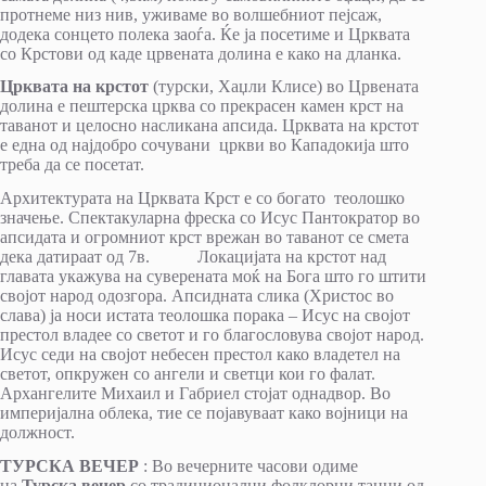
протнеме низ нив, уживаме во волшебниот пејсаж,
додека сонцето полека заоѓа. Ќе ја посетиме и Црквата
со Крстови од каде црвената долина е како на дланка.
Црквата на крстот
(турски, Хаџли Клисе) во Црвената
долина е пештерска црква со прекрасен камен крст на
таванот и целосно насликана апсида. Црквата на крстот
е една од најдобро сочувани цркви во Кападокија што
треба да се посетат.
Архитектурата на Црквата Крст е со богато теолошко
значење. Спектакуларна фреска со Исус Пантократор во
апсидата и огромниот крст врежан во таванот се смета
дека датираат од 7в. Локацијата на крстот над
главата укажува на суверената моќ на Бога што го штити
својот народ одозгора. Апсидната слика (Христос во
слава) ја носи истата теолошка порака – Исус на својот
престол владее со светот и го благословува својот народ.
Исус седи на својот небесен престол како владетел на
светот, опкружен со ангели и светци кои го фалат.
Архангелите Михаил и Габриел стојат однадвор. Во
империјална облека, тие се појавуваат како војници на
должност.
ТУРСКА ВЕЧЕР
: Во вечерните часови одиме
на
Турска вечер
со традиционални фолклорни танци од