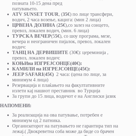
позната 10-15 дена пред
патувањето.
ATV SUNSET TOUR
, (
35€
) по лице трансфери,
водич, 2 часа возење, кацига: (мин 2 лица)
ЦРВЕНА ДОЛИНА
(
25€
),со залез на сонцето,
превоз, локален водич, (мин. 6 лица)
ТУРСКА ВЕЧЕР
(5
5€
), со шоу програма, мезе,
вечера и неограничен пијалок, превоз, локален
водич:
ТАНЦ НА ДЕРВИШИТЕ
(30
€
): церемонија ,
превоз, локален водич:
КОЊИ
на ИЗГРЕЈСОНЦЕ
(40€):
КАМИЛИ на ИЗГРЕЈСОНЦЕ
(45€):
JEEP SAFARI
(
45€)
2 часа: (цена по лице, за
минимум 4 лица)
Резервација и плаќањето на факултативните
излети кај нашиот преставник во Турција
За групи до 15 лица, водичот е на Англиски јазик
НАПОМЕНИ:
За реализација на ова патување, потребен е
минимум од 2 патника.
Организаторот на патувањето не гарантира тип на
лежај.( Двокреветна соба може да биде со брачен