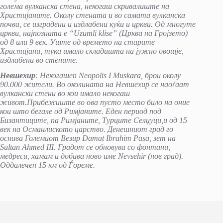
голема вулканска стена, некогаш скривалиште на
Христијаните. Околу стената и во самата вулканска
почва, се изградени и издлабени куќи и цркви. Од многуте
цркви, најпозната е “Uzumli klise” (Црква на Гројзето)
од 8 или 9 век. Уште од времето на старите
Христијани, тука имало складишта на јужно овошје,
издлабени во стените.
Невшехир
: Некогашen Neopolis I Muskara, брои околу
90.000 жители. Во околината на Невшехир се наоѓаат
вулкански стени во кои имало некогаш
живот.Прибежиште во ова пусто место било на оние
кои што бегале од Римјаните. Еден период под
Бизантиците, па Римјаните, Турците Селџуци,и од 15
век на Османлиското царство. Денешниот град го
оснива Големиот Везир Damat Ibrahim Pasa, зет на
Sultan Ahmed III. Градот се обновува со фонтани,
медреси, хамам и добива ново име Nevsehir (нов град).
Оддалечен 15 км од Ѓореме.