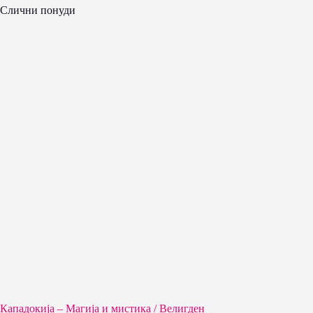
Слични понуди
Кападокија – Магија и мистика / Велигден