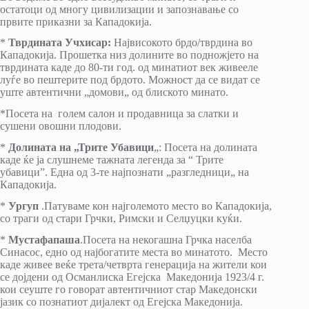
остатоци од многу цивилизации и запознавање со
првите приказни за Кападокија.
*
Тврдината Учхисар:
Највисокото брдо/тврдина во
Кападокија. Прошетка низ долините во подножјето на
тврдината каде до 80-ти год. од минатиот век живееле
луѓе во пештерите под брдото. Можност да се видат се
уште автентични „домови„ од блиското минато.
*Посета на голем салон и продавница за слатки и
сушени овошни плодови.
*
Долината на „Трите Убавици
„: Посета на долината
каде ќе ја слушнеме тажната легенда за “ Трите
убавици”. Една од 3-те најпознати „разгледници„ на
Кападокија.
*
Ургуп
.Патуваме кон најголемото место во Кападокија,
со траги од стари Грчки, Римски и Селџуцки куќи.
*
Мустафапаша
.Посета на некогашна Грчка населба
Синасос, едно од најбогатите места во минатото. Место
каде живее веќе трета/четврта генерација на жители кои
се дојдени од Османлиска Егејска Македонија 1923/4 г.
кои сеуште го говорат автентичниот стар Македонски
јазик со познатиот дијалект од Егејска Македонија.