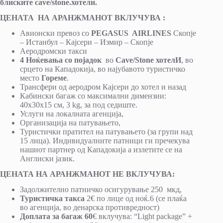
блиските
cave
/stone.хотели.
ЦЕНАТА НА АРАНЖМАНОТ ВКЛУЧУВА
:
Авионски превоз со
PEGASUS AIRLINES
Скопје
– Истанбул – Кајсери – Измир – Скопје
Аеродромски такси
4 Ноќевања со појадок
во
Cave/Stone
хотелИ
, во
срцето на Кападокија, во најубавото туристичко
место
Гореме
.
Трансфери од аеродром Кајсери до хотел и назад
Кабински багаж со максимални димензии:
40х30х15 см, 3 kg, за под седиште.
Услуги на локалната агенција,
Организација на патувањето,
Туристички пратител на патувањето (за групи над
15 лица). Индивидуалните патници ги пречекува
нашиот партнер од Кападокија а излетите се на
Англиски јазик.
ЦЕНАТА НА АРАНЖМАНОТ НЕ ВКЛУЧУВА
:
Задолжително патничко осигурување 250 мкд,
Туристичка такса
2€ по лице од ноќ.6 (се плаќа
во агенција, во денарска противредност)
Доплата
за багаж 60
€ вклучува: “Light package” +