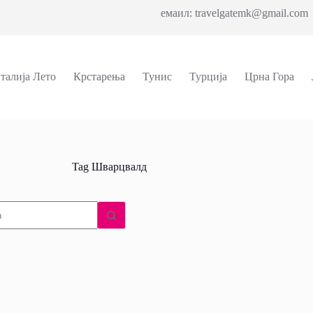
емаил: travelgatemk@gmail.com 
талија Лето
Крстарења
Тунис
Турција
Црна Гора
Tag
Шварцвалд