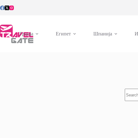
Skip
to
content
Грција
Египет
Шпанија
И
No
results