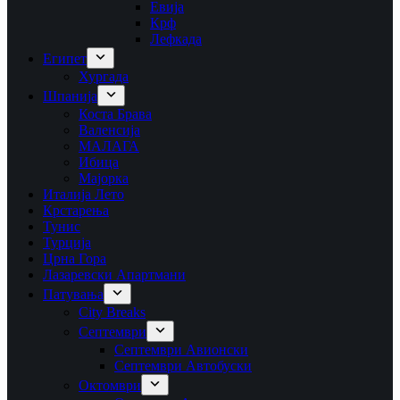
Евија
Крф
Лефкада
Египет
Хургада
Шпанија
Коста Брава
Валенсија
МАЛАГА
Ибица
Мајорка
Италија Лето
Крстарења
Тунис
Турција
Црна Гора
Лазаревски Апартмани
Патувања
City Breaks
Септември
Септември Авионски
Септември Автобуски
Октомври