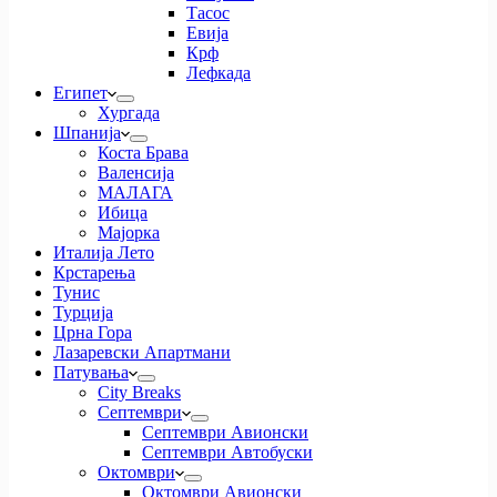
Тасос
Евија
Крф
Лефкада
Египет
Хургада
Шпанија
Коста Брава
Валенсија
МАЛАГА
Ибица
Мајорка
Италија Лето
Крстарења
Тунис
Турција
Црна Гора
Лазаревски Апартмани
Патувања
City Breaks
Септември
Септември Авионски
Септември Автобуски
Октомври
Октомври Авионски