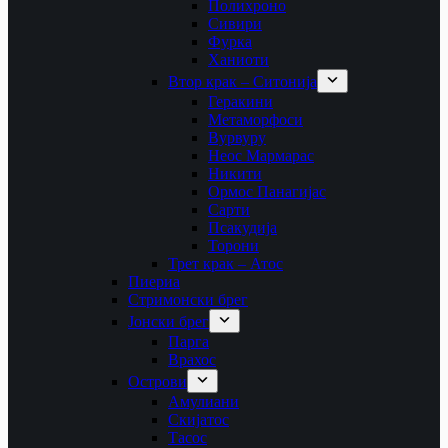
Полихроно
Сивири
Фурка
Ханиоти
Втор крак – Ситонија
Геракини
Метаморфоси
Вурвуру
Неос Мармарас
Никити
Ормос Панагијас
Сарти
Псакудија
Торони
Трет крак – Атос
Пиериа
Стримонски брег
Јонски брег
Парга
Врахос
Острови
Амулиани
Скијатос
Тасос