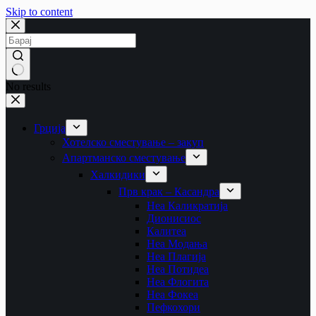
Skip to content
No results
Грција
Хотелско сместување – закуп
Апартманско сместување
Халкидики
Прв крак – Касандра
Неа Каликратија
Дионисиос
Калитеа
Неа Модања
Неа Плагија
Неа Потидеа
Неа Флогита
Неа Фокеа
Пефкохори