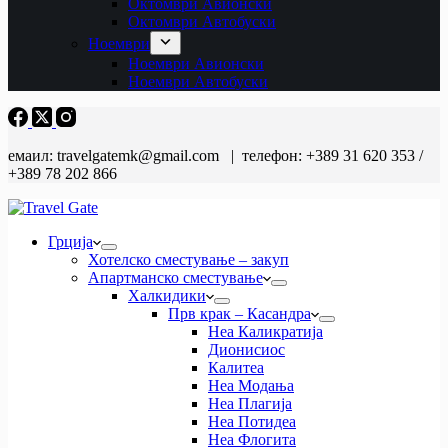
Октомври Авионски
Октомври Автобуски
Ноември
Ноември Авионски
Ноември Автобуски
емаил: travelgatemk@gmail.com | телефон: +389 31 620 353 /
+389 78 202 866
Грција
Хотелско сместување – закуп
Апартманско сместување
Халкидики
Прв крак – Касандра
Неа Каликратија
Дионисиос
Калитеа
Неа Модања
Неа Плагија
Неа Потидеа
Неа Флогита