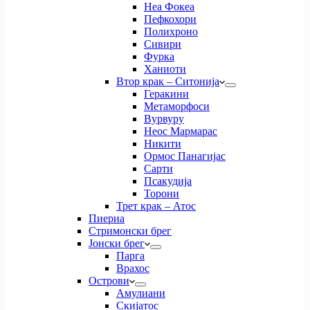
Неа Фокеа
Пефкохори
Полихроно
Сивири
Фурка
Ханиоти
Втор крак – Ситонија
Геракини
Метаморфоси
Вурвуру
Неос Мармарас
Никити
Ормос Панагијас
Сарти
Псакудија
Торони
Трет крак – Атос
Пиериа
Стримонски брег
Јонски брег
Парга
Врахос
Острови
Амулиани
Скијатос