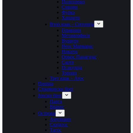
Полихроно
Сивири
Фурка
Ханиоти
Втор крак – Ситонија
Геракини
Метаморфоси
Вурвуру
Неос Мармарас
Никити
Ормос Панагијас
Сарти
Псакудија
Торони
Трет крак – Атос
Пиериа
Стримонски брег
Јонски брег
Парга
Врахос
Острови
Амулиани
Скијатос
Тасос