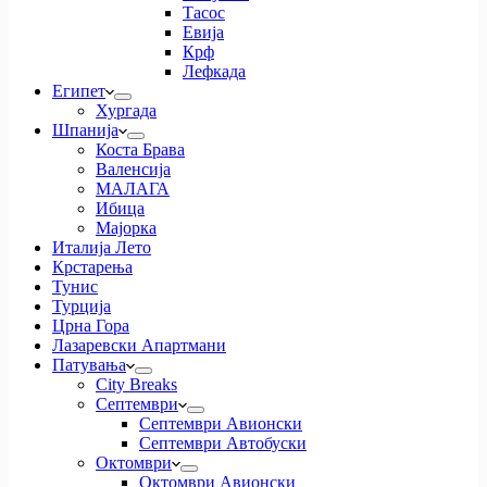
Тасос
Евија
Крф
Лефкада
Египет
Хургада
Шпанија
Коста Брава
Валенсија
МАЛАГА
Ибица
Мајорка
Италија Лето
Крстарења
Тунис
Турција
Црна Гора
Лазаревски Апартмани
Патувања
City Breaks
Септември
Септември Авионски
Септември Автобуски
Октомври
Октомври Авионски