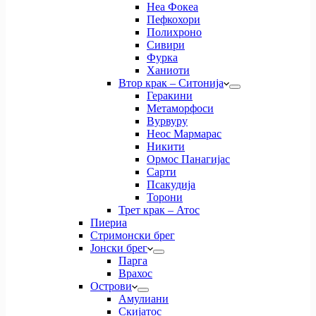
Неа Фокеа
Пефкохори
Полихроно
Сивири
Фурка
Ханиоти
Втор крак – Ситонија
Геракини
Метаморфоси
Вурвуру
Неос Мармарас
Никити
Ормос Панагијас
Сарти
Псакудија
Торони
Трет крак – Атос
Пиериа
Стримонски брег
Јонски брег
Парга
Врахос
Острови
Амулиани
Скијатос