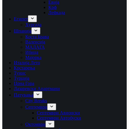
Евија
Крф
Лефкада
Египет
Хургада
Шпанија
Коста Брава
Валенсија
МАЛАГА
Ибица
Мајорка
Италија Лето
Крстарења
Тунис
Турција
Црна Гора
Лазаревски Апартмани
Патувања
City Breaks
Септември
Септември Авионски
Септември Автобуски
Октомври