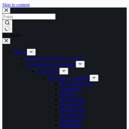
Skip to content
No results
Грција
Хотелско сместување – закуп
Апартманско сместување
Халкидики
Прв крак – Касандра
Неа Каликратија
Дионисиос
Калитеа
Неа Модања
Неа Плагија
Неа Потидеа
Неа Флогита
Неа Фокеа
Пефкохори