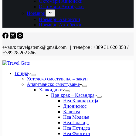
Октомври Авионски
Октомври Автобуски
Ноември
Ноември Авионски
Ноември Автобуски
емаил: travelgatemk@gmail.com | телефон: +389 31 620 353 /
+389 78 202 866
Грција
Хотелско сместување – закуп
Апартманско сместување
Халкидики
Прв крак – Касандра
Неа Каликратија
Дионисиос
Калитеа
Неа Модања
Неа Плагија
Неа Потидеа
Неа Флогита