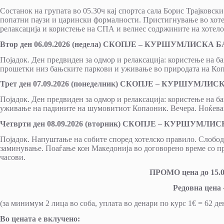
Состанок на групата во 05.30ч кај спортса сала Борис Трајковски
попатни паузи и царински формалности. Пристигнување во хоте
релаксација и користење на СПА и велнес содржините на хотело
Втор ден 06.09.2026 (недела) СКОПЈЕ – КУРШУМЛИСКА 
Појадок. Ден предвиден за одмор и релаксација: користење на ба
прошетки низ бањските паркови и уживање во природата на Коп
Трет ден 07.09.2026 (понеделник) СКОПЈЕ – КУРШУМЛИ
Појадок. Ден предвиден за одмор и релаксација: користење на ба
уживање на падините на шумовитиот Копаоник. Вечера. Ноќева
Четврти ден 08.09.2026 (вторник) СКОПЈЕ – КУРШУМЛ
Појадок. Напуштање на собите според хотелско правило. Слобо
заминување. Поаѓање кон Македонија во договорено време со п
часови.
ПРОМО цена до 15.07
Редовна цена –
(за минимум 2 лица во соба, уплата во денари по курс 1€ = 62 де
Во цената е вклучено: