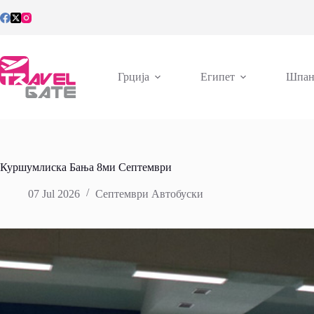
Skip
to
content
Грција
Египет
Шпан
Куршумлиска Бања 8ми Септември
07 Jul 2026
Септември Автобуски