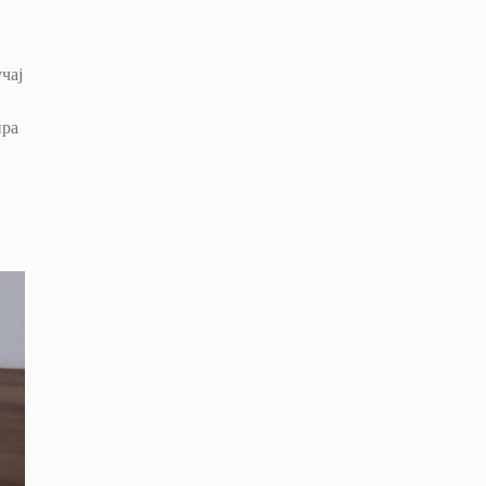
чај
ира