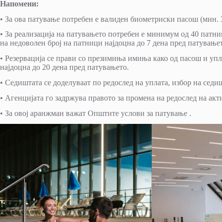
Напомени:
• За ова патување потребен е валиден биометриски пасош (мин. 
• За реализација на патувањето потребен е минимум од 40 патниц
на недоволен број на патници најдоцна до 7 дена пред патување
• Резервација се прави со презимиња имиња како од пасош и упла
најдоцна до 20 дена пред патувањето.
• Седиштата се доделуваат по редослед на уплата, избор на седи
• Агенцијата го задржува правото за промена на редослед на акт
• За овој аранжман важат Општите услови за патување .