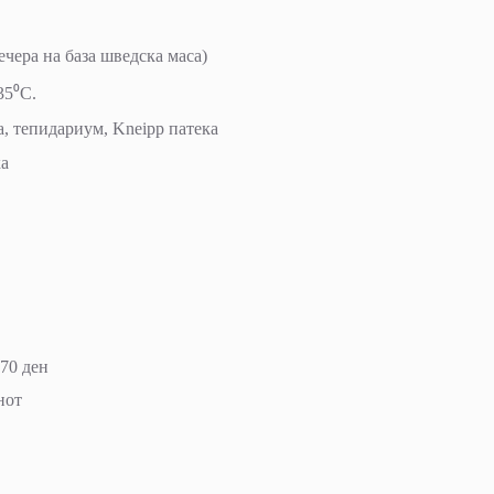
ечера на база шведска маса)
35⁰C.
а, тепидариум, Kneipp патека
ка
170 ден
анот