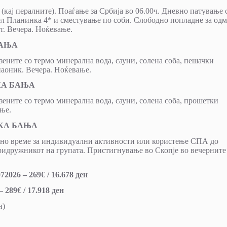
 (кај пералните). Поаѓање за Србија во 06.00ч. Дневно патување 
л Планинка 4* и сместување по соби. Слободно попладне за одм
т. Вечера. Ноќевање.
БАЊА
зените со термо минерална вода, сауни, солена соба, пешачки
аоник. Вечера. Ноќевање.
СКА БАЊА
зените со термо минерална вода, сауни, солена соба, прошетки
ње.
ИСКА БАЊА
дно време за индивидуални активности или користење СПА до
ридружникот на групата. Пристигнување во Скопје во вечерните
2026 – 269€ / 16.678 ден
 289€ / 17.918 ден
н)