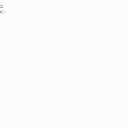
со
ор,