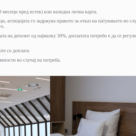
3 месеци пред истек) или валидна лична карта.
и, агенцијата го задржува правото за отказ на патувањето во слу
то.
та на депозит од најмалку 30%, доплатата потребо е да се регул
ште со доплата
ивности во случај на потреба.