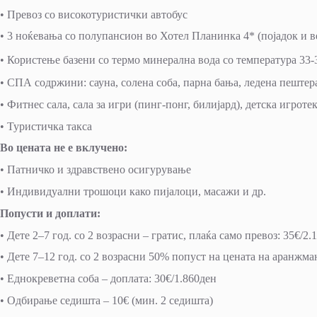
• Превоз со високотуристички автобус
• 3 ноќевања со полупансион во Хотел Планинка 4* (појадок и в
• Користење базени со термо минерална вода со температура 33-
• СПА содржини: сауна, солена соба, парна бања, ледена пештер
• Фитнес сала, сала за игри (пинг-понг, билијард), детска игроте
• Туристичка такса
Во цената не е вклучено:
• Патничко и здравствено осигурување
• Индивидуални трошоци како пијалоци, масажи и др.
Попусти и доплати:
• Дете 2–7 год. со 2 возрасни – гратис, плаќа само превоз: 35€/2.
• Дете 7–12 год. со 2 возрасни 50% попуст на цената на аранжм
• Еднокреветна соба – доплата: 30€/1.860ден
• Одбирање седишта – 10€ (мин. 2 седишта)