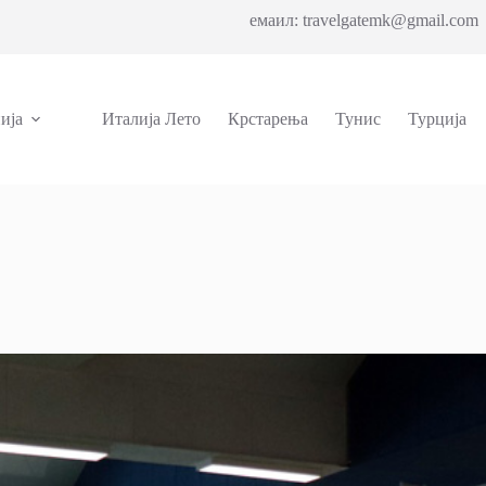
емаил: travelgatemk@gmail.com 
ија
Италија Лето
Крстарења
Тунис
Турција