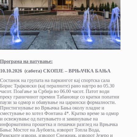
Програма на патување:
10.10.2026 (сабота) СКОПЈЕ – ВРЊАЧКА БАЊА
Состанок на групата на паркингот кај спортска сала
Борис Трајковски (кај пералните) рано наутро во 05.30
часот. Поаѓање за Србија во 06.00 часот. Патот води
преку граничниот премин Табановце со кратки попатни
паузи за одмор и обавување на царински формалности.
Пристигнување во Врњачка Бања околу пладне и
сместување во хотел Фонтана 4*. Кратко време за одмор
и освежување од патувањето и заминување на
информативна прошетка и пешачки разглед на Врњачка
Бања: Мостот на Љубовта, изворот Топла Вода,
Римските извори, изворот Снежник, изворот Језеро и