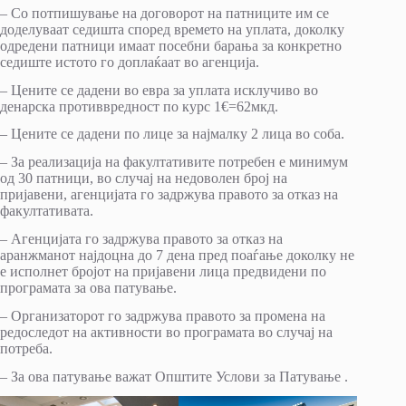
– Со потпишување на договорот на патниците им се
доделуваат седишта според времето на уплата, доколку
одредени патници имаат посебни барања за конкретно
седиште истото го доплаќаат во агенција.
– Цените се дадени во евра за уплата исклучиво во
денарска противвредност по курс 1€=62мкд.
– Цените се дадени по лице за најмалку 2 лица во соба.
– За реализација на факултативите потребен е минимум
од 30 патници, во случај на недоволен број на
пријавени, агенцијата го задржува правото за отказ на
факултативата.
– Агенцијата го задржува правото за отказ на
аранжманот најдоцна до 7 дена пред поаѓање доколку не
е исполнет бројот на пријавени лица предвидени по
програмата за ова патување.
– Организаторот го задржува правото за промена на
редоследот на активности во програмата во случај на
потреба.
– За ова патување важат Општите Услови за Патување .