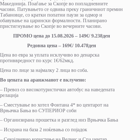
Македонија. Поаѓање за Скопје во попладневните
часови. Патувањето се одвива преку граничниот премин
Табановце, со кратки попатни паузи за одмор и
обавување на царински формалности. Планирано
пристигнување во Скопје во вечерните часови.
ПРОМО цена до 15.08.2026 – 149€/ 9.238ден
Редовна цена – 169€/ 10.478ден
Цена во евра за уплата исклучиво во денарска
противвредност по курс 1€/62мкд.
Цена по лице за најмалку 2 лица во соба.
Во цената на аранжманот е вклучено:
– Превоз со високотуристички автобус на наведената
релација
– Сместување во хотел Фонтана 4* во центарот на
Врњачка Бања во СУПЕРИОР соби
– Организирана прошетка и разглед низ Врњачка Бања
– Исхрана на база 2 ноќевања со поjaдок
– Секојдневно користење на Велнес и Спа центар