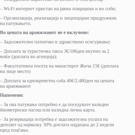
– Wi-Fi интернет пристап на јавни површини и во соби;
– Организација, реализација и лиценциран придружник
на патувањето.
Во цената на аранжманот не е вклучено:
– Задолжително патничко и здравствено осигурвање;
– Доплата за туристичка такса 3€/186ден вкупно за 2
ноќи (доплата во агенција);
– Факултативна посета на манастирот Жича 15€ (доплата
на лице место)
– Доплата за еднокреветна соба 40€/2.480ден на цената
на аранжманот
Напомени:
– За ова патување потребно e да поседувате валиден
биометриски пасош или валидна лична карта.
– За резервација потребна е задолжителна уплата на
депозит од најмалку 30% доплата најдоцна до 2 недели
пред поаѓање.