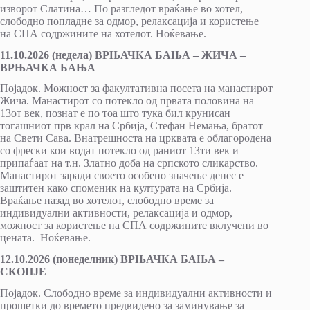
изворот Слатина… По разгледот враќање во хотел,
слободно попладне за одмор, релаксација и користење
на СПА содржините на хотелот. Ноќевање.
11.10.2026 (недела) ВРЊАЧКА БАЊА – ЖИЧА –
ВРЊАЧКА БАЊА
Појадок. Moжност за факултативна посета на манастирот
Жича. Манастирот со потекло од првата половина на
13от век, познат е по тоа што тука бил крунисан
тогашниот прв крал на Србија, Стефан Немања, братот
на Свети Сава. Внатрешноста на црквата е облагородена
со фрески кои водат потекло од раниот 13ти век и
припаѓаат на т.н. Златно доба на српското сликарство.
Манастирот заради своето особено значење денес е
заштитен како споменик на културата на Србија.
Враќање назад во хотелот, слободно време за
индивидуални активности, релаксација и одмор,
можност за користење на СПА содржините вклучени во
цената. Ноќевањe.
12.10.2026 (понеделник) ВРЊАЧКА БАЊА –
СКОПЈЕ
Појадок. Слободно време за индивидуални активности и
прошетки до времето предвидено за заминување за