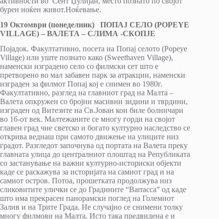
активности во Сент Џулијан, место познато по својот
бурен ноќен живот.Ноќевање.
19 Октомври (понеделник) ПОПАЈ СЕЛО (POPEYE
VILLAGE) – ВАЛЕТА – СЛИМА -СКОПЈЕ
Појадок. Факултативно, посета на Попај селото (Popeye
Village) или уште познато како (Sweethaven Village),
наменски изградено село со филмски сет што е
претворено во мал забавен парк за атракции, наменски
изграден за филмот Попај кој е снимен во 1980г.
Факултативно, разглед на главниот град на Малта –
Валета опкружен со бројни масивни зидини и тврдини,
изграден од Витезите на Св.Јован кои биле болничари
во 16-от век. Малтежаните се многу горди на својот
главен град чие светско и богато културно наследство се
открива веднаш при самото движење на улиците низ
градот. Разгледот започнува од портата на Валета преку
главната улица до централниот плоштад на Републиката
со застанување на важни културно-историски објекти
каде се раскажува за историјата на самиот град и на
самиот остров. Потоа, прошетката продолжува низ
сликовитите улички се до Градините “Barracca” од каде
што има прекрасен панорамски поглед на Големиот
Залив и на Трите Града. Не случајно се снимени толку
многу филмови на Малта. Исто така предвидена е и