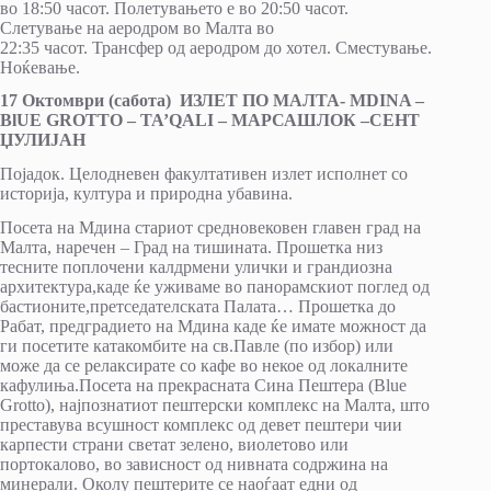
во 18:50 часот. Полетувањето е во 20:50 часот.
Слетување на аеродром во Малта во
22:35 часот. Трансфер од аeродром до хотел. Сместување.
Ноќевање.
17 Октомври (сабота)
ИЗЛЕТ ПО МАЛТА- МDINA –
BlUE GROTTO – TA’QАLI – МАРСАШЛОК
–СЕНТ
ЏУЛИЈАН
Појадок. Целодневен факултативен излет исполнет со
историја, култура и природна убавина.
Посета на Мдина стариот средновековен главен град на
Малта, наречен – Град на тишината. Прошетка низ
тесните поплочени калдрмени улички и грандиозна
архитектура,каде ќе уживаме во панорамскиот поглед од
бастионите,претседателската Палата… Прошетка до
Рабат, предградието на Мдина каде ќе имате можност да
ги посетите катакомбите на св.Павле (по избор) или
може да се релаксирате со кафе во некое од локалните
кафулиња.Посета на прекрасната Сина Пештера (Blue
Grottо), најпознатиот пештерски комплекс на Малта, што
преставува всушност комплекс од девет пештери чии
карпести страни светат зелено, виолетово или
портокалово, во зависност од нивната содржина на
минерали. Околу пештерите се наоѓаат едни од