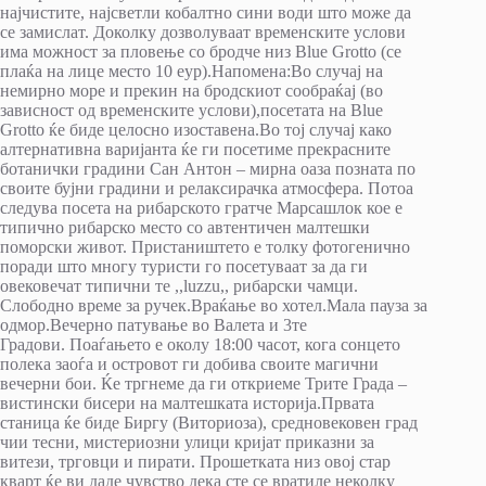
најчистите, најсветли кобалтно сини води што може да
се замислат. Доколку дозволуваат временските услови
има можност за пловење со бродче низ Blue Grottо (се
плаќа на лице место 10 еур).Напомена:Во случај на
немирно море и прекин на бродскиот сообраќај (во
зависност од временските услови),посетата на Blue
Grotto ќе биде целосно изоставена.Во тој случај како
алтернативна варијанта ќе ги посетиме прекрасните
ботанички градини Сан Антон – мирна оаза позната по
своите бујни градини и релаксирачка атмосфера. Потоа
следува посета на рибарското гратче Марсашлок кое е
типично рибарско место со автентичен малтешки
поморски живот. Пристаништето е толку фотогенично
поради што многу туристи го посетуваат за да ги
овековечат типични те ,,luzzu,, рибарски чамци.
Слободно време за ручек.Враќање во хотел.Мала пауза за
одмор.Вечерно патување во Валета и 3те
Градови. Поаѓањето е околу 18:00 часот, кога сонцето
полека заоѓа и островот ги добива своите магични
вечерни бои. Ќе тргнеме да ги откриеме Трите Града –
вистински бисери на малтешката историја.Првата
станица ќе биде Биргу (Виториоза), средновековен град
чии тесни, мистериозни улици кријат приказни за
витези, трговци и пирати. Прошетката низ овој стар
кварт ќе ви даде чувство дека сте се вратиле неколку