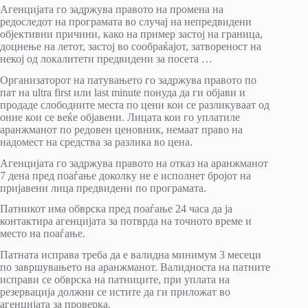
Агенцијата го задржува правото на промена на
редоследот на програмата во случај на непредвидени
објективни причини, како на пример застој на граница,
доцнење на летот, застој во сообраќајот, затвореност на
некој од локалитети предвидени за посета …
Организаторот на патувањето го задржува правото по
пат на ultra first или last minute понуда да ги објави и
продаде слободните места по цени кои се разликуваат од
оние кои се веќе објавени. Лицата кои го уплатиле
аранжманот по редовен ценовник, немаат право на
надомест на средства за разлика во цена.
Агенцијата го задржува правото на отказ на аранжманот
7 дена пред поаѓање доколку не е исполнет бројот на
пријавени лица предвидени по програмата.
Патникот има обврска пред поаѓање 24 часа да ја
контактира агенцијата за потврда на точното време и
место на поаѓање.
Патната исправа треба да е валидна минимум 3 месеци
по завршувањето на аранжманот. Валидноста на патните
исправи се обврска на патниците, при уплата на
резервација должни се истите да ги приложат во
агенцијата за проверка.