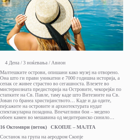
4 Дена / 3 ноќевања / Авион
Малтешките острови, опишани како музеј на отворено.
Она што ги прави уникатни е 7000 годишна историја, а
сепак се живее страстно во сегашноста. Влезете во
мистериозната предисторија на Островите, чекорејќи по
стапките на Св. Павле, таму каде што Витезиите на Св.
Јован го бранеа христијанството… Каде и да одите,
пејсажите на островите и архиотектурата нудат
спектакуларна позадина. Впечатливи бои – медено
обоен камен во мешавина од медитеранско синило…
16
Октомври (петок) СКОПЈЕ – МАЛТА
Состанок на група на аеродром Скопје