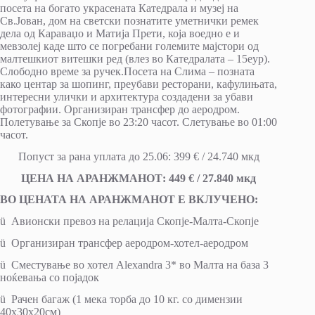
посета на богато украсената Катедрала и музеј на
Св.Јован, дом на светски познатите уметнички ремек
дела од Караваџо и Матија Прети, која воедно е и
мевзолеј каде што се погребани големите мајстори од
малтешкиот витешки ред (влез во Катедралата – 15еур).
Слободно време за ручек.Посета на Слима – позната
како центар за шопинг, преубави ресторани, кафулињата,
интересни улички и архитектура создадени за убави
фотографии. Организиран трансфер до аеродром.
Полетување за Скопје во 23:20 часот. Слетување во 01:00
часот.
Попуст за ранa уплатa до 25.06: 399 € / 24.740 мкд
ЦЕНА НА АРАНЖМАНОТ
:
449
€ /
27.840
мкд
ВО ЦЕНАТА НА АРАНЖМАНОТ Е ВКЛУЧЕНО:
ü Авионски превоз на релација Скопје-Малта-Скопје
ü Организиран трансфер аеродром-хотел-аеродром
ü Сместување во хотел Alexandra 3* во Малта на база 3
ноќевања со појадок
ü Рачен багаж (1 мека торба до 10 кг. со димензии
40х30х20см)