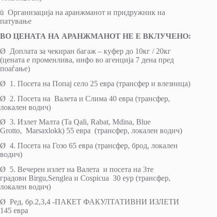
ü Организација на аранжманот и придружник на
патување
ВО ЦЕНАТА НА АРАНЖМАНОТ НЕ Е ВКЛУЧЕНО:
Ø Доплата за чекиран багаж – куфер до 10кг / 20кг
(цената е променлива, инфо во агенција 7 дена пред
поаѓање)
Ø 1. Посета на Попај село 25 евра (трансфер и влезница)
Ø 2. Посета на Валета и Слима 40 евра (трансфер,
локален водич)
Ø 3. Излет Малта (Ta Qali, Rabat, Mdina, Blue
Grotto, Marsaxlokk) 55 евра (трансфер, локален водич)
Ø 4. Посета на Гозо 65 евра (трансфер, брод, локален
водич)
Ø 5. Вечерен излет на Валета и посета на 3те
градови Birgu,Senglea и Cospicua 30 еур (трансфер,
локален водич)
Ø Ред. бр.2,3,4 -ПАКЕТ ФАКУЛТАТИВНИ ИЗЛЕТИ
145 евра