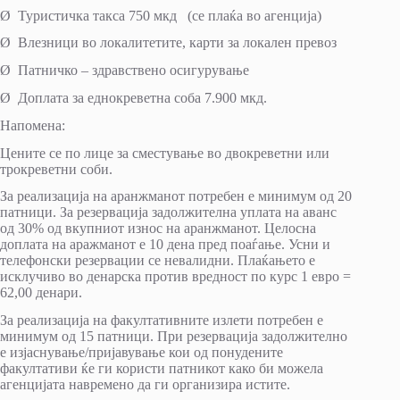
Ø Туристичка такса 750 мкд (се плаќа во агенција)
Ø Влезници во локалитетите, карти за локален превоз
Ø Патничко – здравствено осигурување
Ø Доплата за еднокреветна соба 7.900 мкд.
Напомена:
Цените се по лице за сместување во двокреветни или
трокреветни соби.
За реализација на аранжманот потребен е минимум од 20
патници. За резервација задолжителна уплата на аванс
од 30% од вкупниот износ на аранжманот. Целосна
доплата на аражманот е 10 дена пред поаѓање. Усни и
телефонски резервации се невалидни. Плаќањето е
исклучиво во денарска против вредност по курс 1 евро =
62,00 денари.
За реализација на факултативните излети потребен е
минимум од 15 патници. При резервација задолжително
е изјаснување/пријавување кои од понудените
факултативи ќе ги користи патникот како би можела
агенцијата навремено да ги организира истите.