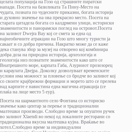
целата популација на Гозо од страшните пиратски
напади. Посета на базиликата Та Пину-Место на
чудата, позната по чудесните приказни, богата историја
и духовно значење на ова прекрасно место. Посета на
старата цитадела богата со калдрмени улици, историски
знаменитости и панорамски поглед на островот.Посета
на заливот Dwejra Bay кој се смета за една од
најнеобичните атракции на Гозо што многу туристи ја
сакаат и со добра причина. Накратко може да се каже
дека станува збор за музеј на отворено кој комбинира
добра доза на природна историја, археологија и
геологија низ познатите знаменитости како што се
Внатрешното море, карпата Габа, Азурниот прозозорец
и караулата Двејра. Доколку дозволуваат временските
услови има можност за пловење со бродче во заливот кој
со своите крајбрежни формации и морето што се прелева
над карпите е навистина една магична атракција (се
плаќа на лице место 5 еур).
Посета на шармантното село Фонтана со историско
значење како центар за перење и традиционални
малтешки производи. Слободно време за опуштен ручек
во заливот Xlaendi во некој од локалните ресторани со
традиционална вкусна малтешка кујна. Враќање во
хотел.Слободно време за индивидуални