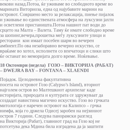
векови назад.Потоа, ќе уживаме во слободното време во
марината Виториоза, една од најубавите марини на
островот. Совршено место за релаксација, пиење пијалок
и уживање во единствената атмосфера на луксузни јахти
и осветлени пристаништа.Потоа нашиот пат води до
срцето на Малта – Валета. Таму ќе имате слободно време
за шопинг,вечера,прошетка меѓу луксузните улици и
ресторани кои имаат посебен шарм во вечерен
амбиент.По ова незаборавно вечерно искуство, се
враќаме во хотел, исполнети со впечатоци и слики што
ќе останат во меморијата долго време. Ноќевање.
18
Октомври
(недела) ГОЗО
– ВИКТОРИЈА (РАБАТ)
–
DWEJRA BAY – FONTANA – XLAENDI
Појадок. Целодневна факултативна
посета на островот Гозо (Calypso’s Island), вториот
најгoлем остров во Малтешкиот архипелаг каде
историјата, природата и културата се здружуваат да
создадат навистина магично искуство. Гозо во грчката
митологија е наречен островот на Калипсо – грчка
нимфа, која го држела Одисеј заробен на нејзиниот
остров 7 години. Следува панорамски разглед
на Викторија (Рабат), главниот град на Гозо кој не
потсетува дека Мдина била изградена да ја заштити