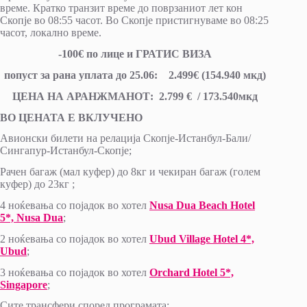
време. Кратко транзит време до поврзаниот лет кон
Скопје во 08:55 часот. Во Скопје пристигнуваме во 08:25
часот, локално време.
-100
€ по лице и ГРАТИС ВИЗА
попуст за ранa уплатa до 25.06:
2.499€ (154.940 мкд)
ЦЕНА НА АРАНЖМАНОТ: 2.799 € / 173.540мкд
ВО ЦЕНАТА Е ВКЛУЧЕНО
Авионски билети на релација Скопје-Истанбул-Бали/
Сингапур-Истанбул-Скопје;
Рачен багаж (мал куфер) до 8кг и чекиран багаж (голем
куфер) до 23кг ;
4 ноќевања со појадок во хотел
Nusa Dua Beach Hotel
5*, Nusa Dua
;
2 ноќевања со појадок во хотел
Ubud Village Hotel 4*,
Ubud
;
3 ноќевања со појадок во хотел
Orchard Hotel 5*,
Singapore
;
Сите трансфери според програмата;