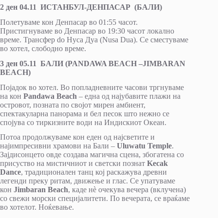
2 ден 04.11 ИСТАНБУЛ-ДЕНПАСАР (БАЛИ)
Полетуваме кон Денпасар во 01:55 часот.
Пристигнуваме во Денпасар во 19:30 часот локално
време. Трансфер do Нуса Дуа (Nusa Dua). Се сместуваме
во хотел, слободно време.
3 ден 05.11 БАЛИ (PANDAWA BEACH –JIMBARAN
BEACH)
Појадок во хотел. Во попладневните часови тргнуваме
на кон
Pandawa Beach
– една од најубавите плажи на
островот, позната по својот мирен амбиент,
спектакуларна панорама и бел песок што нежно се
спојува со тиркизните води на Индискиот Океан.
Потоа продолжуваме кон еден од најсветите и
најимпресивни храмови на Бали –
Uluwatu Temple
.
Зајдисонцето овде создава магична сцена, збогатена со
присуство на мистичниот и светски познат
Kecak
Dance
, традиционален танц кој раскажува древни
легенди преку ритам, движење и глас. Се упатуваме
кон
Jimbaran Beach
, каде нè очекува вечера (вклучена)
со свежи морски специјалитети. По вечерата, се враќаме
во хотелот. Ноќевање.