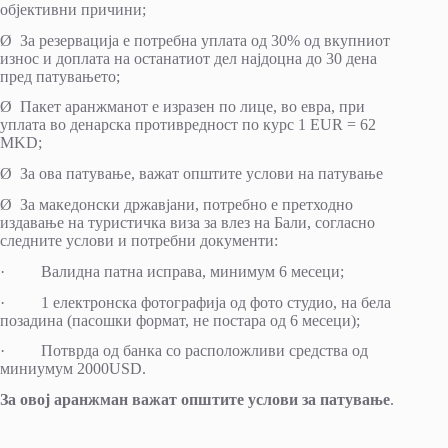
објективни причини;
Ø За резервација е потребна уплата од 30% од вкупниот
износ и доплата на останатиот дел најдоцна до 30 дена
пред патувањето;
Ø Пакет аранжманот е изразен по лице, во евра, при
уплата во денарска противредност по курс 1 EUR = 62
MKD;
Ø За ова патување, важат општите услови на патување
Ø За македонски државјани, потребно е претходно
издавање на туристичка виза за влез на Бали, согласно
следните услови и потребни документи:
· Валидна патна исправа, минимум 6 месеци;
· 1 електронска фотографија од фото студио, на бела
позадина (пасошки формат, не постара од 6 месеци);
· Потврда од банка со расположливи средства од
миниумум 2000USD.
За овој аранжман важат општите услови за патување
.