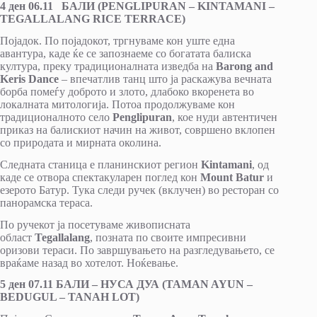
4 ден 06.11 БАЛИ (PENGLIPURAN – KINTAMANI –
TEGALLALANG RICE TERRACE)
Појадок. По појадокот, тргнуваме кон уште една
авантура, каде ќе се запознаеме со богатата балиска
култура, преку традиционалната изведба на
Barong and
Keris Dance
– впечатлив танц што ја раскажува вечната
борба помеѓу доброто и злото, длабоко вкоренета во
локалната митологија. Потоа продолжуваме кон
традиционалното село
Penglipuran
, кое нуди автентичен
приказ на балискиот начин на живот, совршено вклопен
со природата и мирната околина.
Следната станица е планинскиот регион
Kintamani
, од
каде се отвора спектакуларен поглед кон
Mount Batur
и
езерото Батур. Тука следи ручек (вклучен) во ресторан со
панорамска тераса.
По ручекот ја посетуваме живописната
област
Tegallalang
, позната по своите импресивни
оризови тераси. По завршувањето на разгледувањето, се
враќаме назад во хотелот. Ноќевање.
5 ден 07.11 БАЛИ – НУСА ДУА (TAMAN AYUN –
BEDUGUL – TANAH LOT)