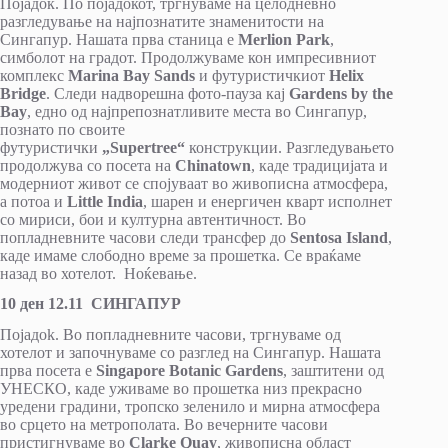
Појадок. По појадокот, тргнуваме на целодневно
разгледување на најпознатите знаменитости на
Сингапур. Нашата прва станица е
Merlion Park
,
симболот на градот. Продолжуваме кон импресивниот
комплекс
Marina Bay Sands
и футуристичкиот
Helix
Bridge
. Следи надворешна фото-пауза кај
Gardens by the
Bay
, едно од најпрепознатливите места во Сингапур,
познато по своите
футуристички
„Supertree“
конструкции. Разгледувањето
продолжува со посета на
Chinatown
, каде традицијата и
модерниот живот се спојуваат во живописна атмосфера,
а потоа и
Little India
, шарен и енергичен кварт исполнет
со мириси, бои и културна автентичност. Во
попладневните часови следи трансфер до
Sentosa Island
,
каде имаме слободно време за прошетка. Се враќаме
назад во хотелот. Ноќевање.
10 ден 12.11 СИНГАПУР
Појадok. Во попладневните часови, тргнуваме од
хотелот и започнуваме со разглед на Сингапур. Нашата
прва посета е
Singapore Botanic Gardens
, заштитени од
УНЕСКО, каде уживаме во прошетка низ прекрасно
уредени градини, тропско зеленило и мирна атмосфера
во срцето на метрополата. Во вечерните часови
пристигнуваме во
Clarke Quay
, живописна област