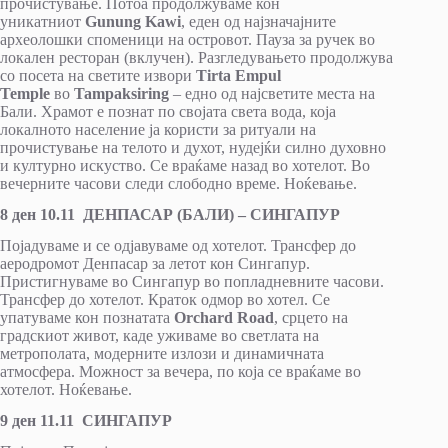
прочистување. Потоа продолжуваме кон
уникатниот
Gunung Kawi
, еден од најзначајните
археолошки споменици на островот. Пауза за ручек во
локален ресторан (вклучен). Разгледувањето продолжува
со посета на светите извори
Tirta Empul
Temple
во
Tampaksiring
– едно од најсветите места на
Бали. Храмот е познат по својата света вода, која
локалното население ја користи за ритуали на
прочистување на телото и духот, нудејќи силно духовно
и културно искуство. Се враќаме назад во хотелот. Во
вечерните часови следи слободно време. Ноќевање.
8 ден 10.11 ДЕНПАСАР (БАЛИ) – СИНГАПУР
Појадуваме и се одјавуваме од хотелот. Трансфер до
аеродромот Денпасар за летот кон Сингапур.
Пристигнуваме во Сингапур во попладневните часови.
Трансфер до хотелот. Краток одмор во хотел. Се
упатуваме кон познатата
Orchard Road
, срцето на
градскиот живот, каде уживаме во светлата на
метрополата, модерните излози и динамичната
атмосфера. Можност за вечера, по која се враќаме во
хотелот. Ноќевање.
9 ден 11.11 СИНГАПУР