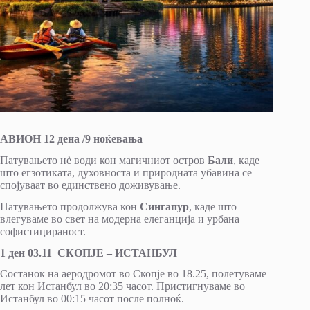
АВИОН 12 дена /9 ноќевања
Патувањето нè води кон магичниот остров
Бали
, каде
што егзотиката, духовноста и природната убавина се
спојуваат во единствено доживување.
Патувањето продолжува кон
Сингапур
, каде што
влегуваме во свет на модерна елеганција и урбана
софистицираност.
1 ден 03.11 СКОПЈЕ – ИСТАНБУЛ
Состанок на аеродромот во Скопје во 18.25, полетуваме
лет кон Истанбул во 20:35 часот. Пристигнуваме во
Истанбул во 00:15 часот после полноќ.