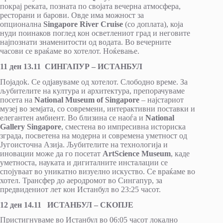
покрај реката, позната по својата вечерна атмосфера,
ресторани и барови. Овде има можност за
опционална
Singapore River Cruise
(со доплата), која
нуди поинаков поглед кон осветлениот град и неговите
најпознати знаменитости од водата. Во вечерните
часови се враќаме во хотелот. Ноќевање.
11 ден 13.11 СИНГАПУР – ИСТАНБУЛ
Појадok. Се одјавуваме од хотелот. Слободно време. За
љубителите на култура и архитектура, препорачуваме
посета на
National Museum of Singapore
– најстариот
музеј во земјата, со современи, интерактивни поставки и
елегантен амбиент. Во близина се наоѓа и
National
Gallery Singapore
, сместена во импресивна историска
зграда, посветена на модерна и современа уметност од
Југоисточна Азија. Љубителите на технологија и
иновации може да го посетат
ArtScience Museum
, каде
уметноста, науката и дигиталните инсталации се
спојуваат во уникатно визуелно искуство. Се враќаме во
хотел. Трансфер до аеродромот во Сингапур, за
предвидениот лет кон Истанбул во 23:25 часот.
12 ден 14.11 ИСТАНБУЛ – СКОПЈЕ
Пристигнуваме во Истанбул во 06:05 часот локално