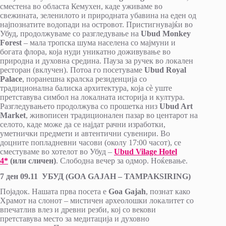
сместена во областа Кемухен, каде уживаме во
свежината, зеленилото и природната убавина на еден од
најпознатите водопади на островот. Пристигнувајќи во
Убуд, продолжуваме со разгледување на
Ubud Monkey
Forest
– мала тропска шума населена со мајмуни и
богата флора, која нуди уникатно доживување во
природна и духовна средина. Пауза за ручек во локален
ресторан (вклучен). Потоа го посетуваме
Ubud Royal
Palace
, поранешна кралска резиденција со
традиционална балиска архитектура, која сè уште
претставува симбол на локалната историја и култура.
Разгледувањето продолжува со прошетка низ
Ubud Art
Market
, живописен традиционален пазар во центарот на
селото, каде може да се најдат рачни изработки,
уметнички предмети и автентични сувенири. Во
доцните попладневни часови (околу 17:00 часот), се
сместуваме во хотелот во Убуд –
Ubud Vilage Hotel
4*
(или сличен)
. Слободна вечер за одмор. Ноќевање.
7 ден 09.11 УБУД (GOA GAJAH – TAMPAKSIRING)
Појадок. Нашата прва посета е
Goa Gajah
, познат како
Храмот на слонот – мистичен археолошки локалитет со
впечатлив влез и древни резби, кој со векови
претставува место за медитација и духовно