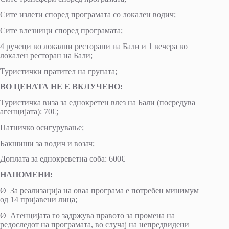
Сите излети според програмата со локален водич;
Сите влезници според програмата;
4 ручеци во локални ресторани на Бали и 1 вечера во
локален ресторан на Бали;
Туристички пратител на групата;
ВО ЦЕНАТА НЕ Е ВКЛУЧЕНО:
Туристичка виза за еднокретен влез на Бали (посредува
агенцијата): 70€;
Патничко осигурување;
Бакшиши за водич и возач;
Доплата за еднокреветна соба: 600€
НАПОМЕНИ:
Ø За реализација на оваа програма е потребен минимум
од 14 пријавени лица;
Ø Агенцијата го задржува правото за промена на
редоследот на програмата, во случај на непредвидени