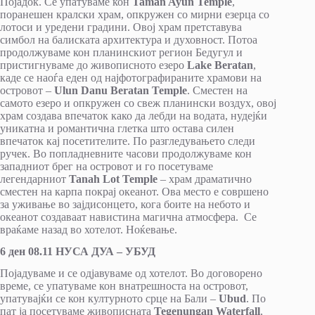
Појадок. Се упатуваме кон
Taman Ayun Temple
,
поранешен кралски храм, опкружен со мирни езерца со
лотоси и уредени градини. Овој храм претставува
симбол на балиската архитектура и духовност. Потоа
продолжуваме кон планинскиот регион Бедугул и
пристигнуваме до живописното езеро
Lake Beratan
,
каде се наоѓа еден од најфотографираните храмови на
островот –
Ulun Danu Beratan Temple
. Сместен на
самото езеро и опкружен со свеж планински воздух, овој
храм создава впечаток како да лебди на водата, нудејќи
уникатна и романтична глетка што остава силен
впечаток кај посетителите. По разгледувањето следи
ручек. Во попладневните часови продолжуваме кон
западниот брег на островот и го посетуваме
легендарниот
Tanah Lot Temple
– храм драматично
сместен на карпа покрај океанот. Ова место е совршено
за уживање во зајдисонцето, кога боите на небото и
океанот создаваат навистина магична атмосфера. Се
враќаме назад во хотелот. Ноќевање.
6 ден 08.11 НУСА ДУА – УБУД
Појадуваме и се одјавуваме од хотелот. Во договорено
време, се упатуваме кон внатрешноста на островот,
упатувајќи се кон културното срце на Бали –
Ubud
. По
пат ја посетуваме живописната
Tegenungan Waterfall
,