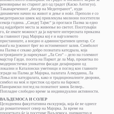
реновирање во стариот дел од градот (Каско Антигуо).
Таканаречениот „бисер на Медитеранот“, нуди
динамичен начин на живот и дење и ноќе. Преполн е со
медитерански шмек кој привлекува милиони посетители
секоја година. „Сандеј Тајмс“ ја прогласи Палма за едно
од најдобрите места за живеење во светот. Посетувајќи
го, ќе имате можност да ja научите интересната приказна
за главниот град Мајорка кој е и најголемото
пристаниште, а воедно и административен центар. Се
наоѓа на јужниот брег во истоимениот залив. Симболот
на Палма е секако добро познатата катедрала, која
островјаните ја нарекуваат „Ла Сео“ – дело на големиот
мајстор Гауди. посета на Паркот де ла Мар, прошетка по
модернистички уникатни фасади дизајнирани од
локални и Каталонски уметници и поглед кон главните
згради на Палма де Мајорка, палатата Алмудаина, Ла
Лоња или катедралата, како и традиционалните дворови,
симбол на моќ и престиж од ерата на барокот.
Панорамски поглед на познатиот замок Белвер..
Попладне слободно време за индивидуални активности.
ВАЉДЕМОСА И СОЛЕР
Целодневна факултативна екскурзија, која ќе ве однесе
до романтичниот север на Мајорка. За време на
прошетката ќе ja посетиме Ваљдемоса, шармантно и