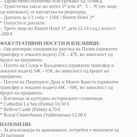
– Здравствено-патничко осигурување од 310мкд.
– Туристичка такса: во хотел 3* или 4*, 5 – 7€ (по лице
од ноќевање), се наплатува на рецепција.
– Доплата за 1/1 соба = 156€ / Riutort Hotel 3*
* Попусти и доплати:
– Трето лице во Riutort Hotel 3*, дете (2-14 год.) попуст
-200 €
ФАКУЛТАТИВНИ ПОСЕТИ И ВЛЕЗНИЦИ:
– Организиран панорамски разглед на Палма (приватен
трансфер и локален водич) 25€ – 47€, во зависност од
бројот на пријавени.
– Посета на Солер и Ваљдемоса (приватен трансфер и
локален водич) 34€ – 65€, во зависност од бројот на
пријавени.
– Посета на Пештерите Драх и Монте Кристо (приватен
трансфер и локален водич) 44€ – 68€, во зависност од
бројот на пријавени.
– Влезници за културно-историските споменици
* Cathedral La Seu (Palma) 10,50 €
* Bellver Castle (Palma) 4,70 €
* Royal Charterhouse (Valldemossa) 12,90 €
НАПОМЕНИ:
– За реализација на аранжманот, потребен е минимум од
20 патници