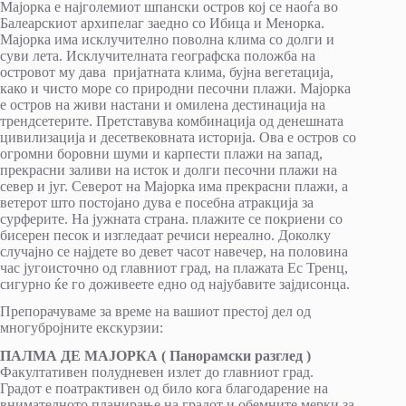
Мајорка е најголемиот шпански остров кој се наоѓа во
Балеарскиот архипелаг заедно со Ибица и Менорка.
Мајорка има исклучително поволна клима со долги и
суви лета. Исклучителната географска положба на
островот му дава пријатната клима, бујна вегетација,
како и чисто море со природни песочни плажи. Мајорка
е остров на живи настани и омилена дестинација на
трендсетерите. Претставува комбинација од денешната
цивилизација и десетвековната историја. Ова е остров со
огромни боровни шуми и карпести плажи на запад,
прекрасни заливи на исток и долги песочни плажи на
север и југ. Северот на Мајорка има прекрасни плажи, а
ветерот што постојано дува е посебна атракција за
сурферите. На јужната страна. плажите се покриени со
бисерен песок и изгледаат речиси нереално. Доколку
случајно се најдете во девет часот навечер, на половина
час југоисточно од главниот град, на плажата Ес Тренц,
сигурно ќе го доживеете едно од најубавите зајдисонца.
Препорачуваме за време на вашиот престој дел од
многубројните екскурзии:
ПАЛМА ДЕ МАЈОРКА ( Панорамски разглед )
Факултативен полудневен излет до главниот град.
Градот е поатрактивен од било кога благодарение на
внимателното планирање на градот и обемните мерки за