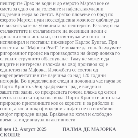
пештерите Драх не води и до езерото Мартел кое се
смета за едно од најголемите и најспектакуларни
подземни езера во светот. Kратко пловење со брод по
езерото Мартел нуди несекојдневна можност одблизу да
се восхитувате на убавината на пештерите. Разгледот на
сталактитите и сталагмитите на возвишен начин е
дополнително истакнат, со осветлувањето што го
испланирал и поставил инженерот Карлос Буигас. При
посетата на “Majorica Pearl” ќе можете да го набљудувате
ригорозниот процес на производство на бисер додека го
слушате стручното објаснување. Таму ќе можете да
видите и интересна изложба на овој производ кој е
единствен за Мајорка. Изложбата се состои од
најрепрезентативните парчиња со над 120 години
историја. Во продолжение следи и половина час пауза во
Порто Кристо. Овој крајбрежен град е воедно и
заштитен залив, со прекрасната голема плажа од ситен
песок и плитка тиркизна вода. Порто Кристо е исто така
природно пристаниште кое се користи и за риболов и
спорт, а кое и покрај модернизацијата не го изгубило
својот природен шарм. Враќање во хотел и слободно
време за индивидуални активности.
8 ден 12. Август 2025 ПАЛМА ДЕ МАЈОРКА –
СКОПЈЕ