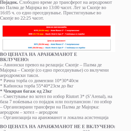
Појадок.
Слободно време до трансферот на аеродромот
во Палма де Мајорка во 13:00 часот. Лет за Скопје во
16:05 ч. со едно преседнување. Пристигнување во
Скопје во 22:25 часот.
ВО ЦЕНАТА НА АРАНЖМАНОТ Е
ВКЛУЧЕНО:
– Авионски превоз на релација: Скопје – Палма де
Мајорка – Скопје (со едно преседнување) со вклучени
аеродромски такси.
* Рачна торба со димензии 10*30*40см
* Кабинска торба 55*40*23см до 8кг
* Чекиран багаж од 23кг
– Сместување во хотел по избор Riutort 3* (S’Arenal), на
база 7 ноќевања со појадок или полупансион / по избор
– Oрганизирани трансфери на Палма де Мајорка:
аеродром – хотел – аеродром
– Организација на аранжманот и локална асистенција
ВО ЦЕНАТА НА АРАНЖМАНОТ НЕ Е ВКЛУЧЕНО: