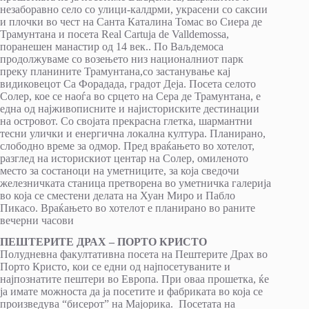
незаборавно село со улици-калдрми, украсени со саксии
и плочки во чест на Санта Каталина Томас во Сиера де
Трамунтана и посета Real Cartuja de Valldemossa,
поранешен манастир од 14 век.. По Ваљдемоса
продолжуваме со возењето низ националниот парк
преку планините Трамунтана,со застанување кај
видиковецот Са Форадада, градот Деја. Посета селото
Солер, кое се наоѓа во срцето на Сера де Трамунтана, е
една од најживописните и најисториските дестинации
на островот. Со својата прекрасна глетка, шармантни
тесни улички и енергична локална култура. Планирано,
слободно време за одмор. Пред враќањето во хотелот,
разглед на историскиот центар на Солер, омиленото
место за состаноци на уметниците, за која сведочи
железничката станица претворена во уметничка галерија
во која се сместени делата на Хуан Миро и Пабло
Пикасо. Враќањето во хотелот е планирано во раните
вечерни часови
ПЕШТЕРИТЕ ДРАХ – ПОРТО КРИСТО
Полудневна факултативна посета на Пештерите Драх во
Порто Кристо, кои се едни од најпосетуваните и
најпознатите пештери во Европа. При оваа прошетка, ќе
ја имате можноста да ја посетите и фабриката во која се
произведува “бисерот” на Мајорика. Посетата на