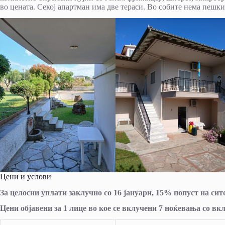
во цената. Секој апартман има две тераси. Во собите нема пешки
Цени и услови
За целосни уплати заклучно со 16 јануари, 15% попуст на сите
Цени објавени за 1 лице во кое се вклучени 7 ноќевања со вк