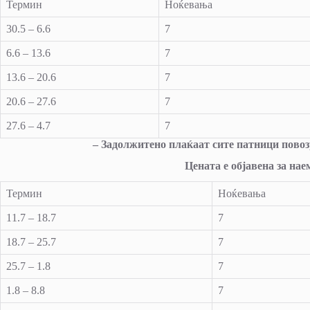
Термин
Ноќевања
30.5 – 6.6
7
6.6 – 13.6
7
13.6 – 20.6
7
20.6 – 27.6
7
27.6 – 4.7
7
– Задолжитено плаќаат сите патници повозр
Цената е објавена за на
Термин
Ноќевања
11.7 – 18.7
7
18.7 – 25.7
7
25.7 – 1.8
7
1.8 – 8.8
7