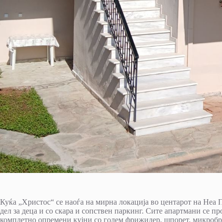
Куќа „Христос“ се наоѓа на мирна локација во центарот на Неа П
дел за деца и со скара и сопствен паркинг. Сите апартмани се п
комплетно опремени кујни со голем фрижидер, шпорет, микробр