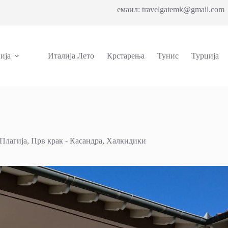
емаил: travelgatemk@gmail.com 
ија
Италија Лето
Крстарења
Тунис
Турција
Плагија
,
Прв крак - Касандра
,
Халкидики