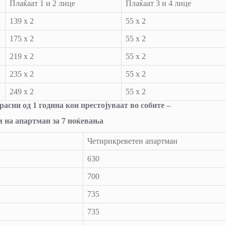
Плаќаат 1 и 2 лице
Плаќаат 3 и 4 лице
139 х 2
55 х 2
175 х 2
55 х 2
219 х 2
55 х 2
235 х 2
55 х 2
249 х 2
55 х 2
асни од 1 година кои престојуваат во собите –
ем на апартман за 7 ноќевања
Четирикреветен апартман
630
700
735
735