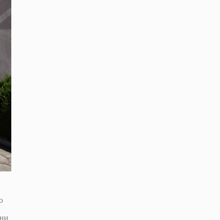
о
ени