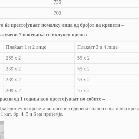
735
700
го ќе престојуваат помалку лица од бројот на кревети –
 вклучени 7 ноќевања со вклучен превоз
Плаќаат 1 и 2 лице
Плаќаат 3 и 4 лице
255 х 2
55 x 2
239 х 2
55 x 2
239 х 2
55 x 2
209 x 2
55 x 2
асни од 1 година кои престојуваат во собите –
. Два единечни кревета во посебна одвоена спална соба и два крев
1 кат, бр. 4, 5 и 6 на приземје.