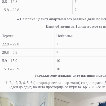
8.8 – 15.8
7
15.8 – 22.8
7
– Се плаќа целиот апартман без разлика дали во не
Цени објавени за 1 лице во кое се
Термин
Ноќевања
22.8 – 29.8
7
29.8 – 5.9
7
5.9 – 15.9
10
15.9 – 25.9
10
– Задолжитено плаќаат сите патници повозр
Бр. 2, 3, 4, 5, 6 (четирикреветни апартмани) со две тераси
(еден до друг) во иста просторија со кујната. Бр. 2 и 3 се на 