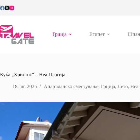
Skip
to
content
Грција
Египет
Шпан
Куќа „Христос“ – Неа Плагија
18 Jun 2025
Апартманско сместување
,
Грција
,
Лето
,
Неа 