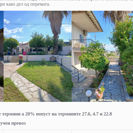
ри како дел од опремата.
 термини а 20% попуст на термините 27.6, 4.7 и 22.8
лучен превоз