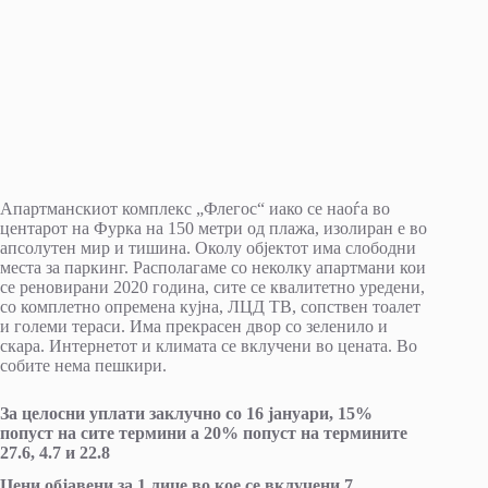
Апартманскиот комплекс „Флегос“ иако се наоѓа во
центарот на Фурка на 150 метри од плажа, изолиран е во
апсолутен мир и тишина. Околу објектот има слободни
места за паркинг. Располагаме со неколку апартмани кои
се реновирани 2020 година, сите се квалитетно уредени,
со комплетно опремена кујна, ЛЦД ТВ, сопствен тоалет
и големи тераси. Има прекрасен двор со зеленило и
скара. Интернетот и климата се вклучени во цената. Во
собите нема пешкири.
За целосни уплати заклучно со 16 јануари, 15%
попуст на сите термини а 20% попуст на термините
27.6, 4.7 и 22.8
Цени објавени за 1 лице во кое се вклучени 7