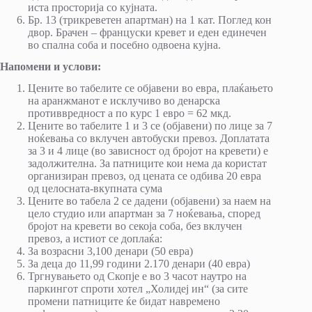
иста просторија со кујната.
Бр. 13 (трикреветен апартман) на 1 кат. Поглед кон
двор. Брачен – француски кревет и еден единечен
во спална соба и посебно одвоена кујна.
Напомени и услови:
Цените во табелите се објавени во евра, плаќањето
на аранжманот е исклучиво во денарска
противвредност а по курс 1 евро = 62 мкд.
Цените во табелите 1 и 3 се (објавени) по лице за 7
ноќевања со вклучен автобуски превоз. Доплатата
за 3 и 4 лице (во зависност од бројот на кревети) е
задолжителна. За патниците кои нема да користат
организиран превоз, од цената се одбива 20 евра
од целосната-вкупната сума
Цените во табела 2 се дадени (објавени) за наем на
цело студио или апартман за 7 ноќевања, според
бројот на кревети во секоја соба, без вклучен
превоз, а истиот се доплаќа:
За возрасни 3,100 денари (50 евра)
За деца до 11,99 години 2.170 денари (40 евра)
Тргнувањето од Скопје е во 3 часот наутро на
паркингот спроти хотел „Холидеј ин“ (за сите
промени патниците ќе бидат навремено