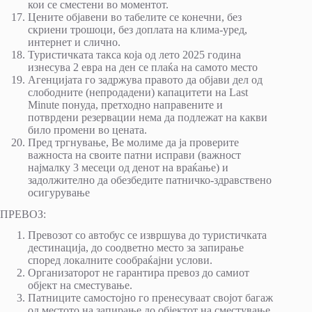
кои се сместени во моментот.
Цените објавени во табелите се конечни, без
скриени трошоци, без доплата на клима-уред,
интернет и слично.
Туристичката такса која од лето 2025 година
изнесува 2 еврa на ден се плаќа на самото место
Агенцијата го задржува правото да објави дел од
слободните (непродадени) капацитети на Last
Minute понуда, претходно направените и
потврдени резервации нема да подлежат на какви
било промени во цената.
Пред тргнување, Ве молиме да ја проверите
важноста на своите патни исправи (важност
најмалку 3 месеци од денот на враќање) и
задолжително да обезбедите патничко-здравствено
осигурување
ПРЕВОЗ:
Превозот со автобус се извршува до туристичката
дестинација, до соодветно место за запирање
според локалните сообраќајни услови.
Организаторот не гарантира превоз до самиот
објект на сместување.
Патниците самостојно го пренесуваат својот багаж
од местото на запирање до објектот на сместување.