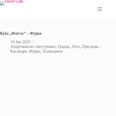
Skip
to
content
Куќа „Флегос“ – Фурка
19 Jun 2025
Апартманско сместување
,
Грција
,
Лето
,
Прв крак -
Касандра
,
Фурка
,
Халкидики