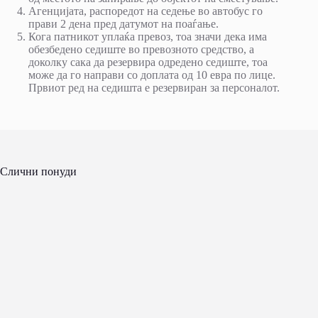
Агенцијата, распоредот на седење во автобус го
прави 2 дена пред датумот на поаѓање.
Кога патникот уплаќа превоз, тоа значи дека има
обезбедено седиште во превозното средство, а
доколку сака да резервира одредено седиште, тоа
може да го направи со доплата од 10 евра по лице.
Првиот ред на седишта е резервиран за персоналот.
Слични понуди