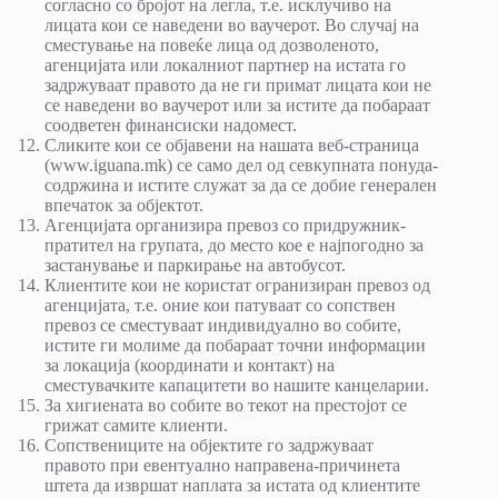
согласно со бројот на легла, т.е. исклучиво на
лицата кои се наведени во ваучерот. Во случај на
сместување на повеќе лица од дозволеното,
агенцијата или локалниот партнер на истата го
задржуваат правото да не ги примат лицата кои не
се наведени во ваучерот или за истите да побараат
соодветен финансиски надомест.
Сликите кои се објавени на нашата веб-страница
(www.iguana.mk) се само дел од севкупната понуда-
содржина и истите служат за да се добие генерален
впечаток за објектот.
Агенцијата организира превоз со придружник-
пратител на групата, до место кое е најпогодно за
застанување и паркирање на автобусот.
Клиентите кои не користат огранизиран превоз од
агенцијата, т.е. оние кои патуваат со сопствен
превоз се сместуваат индивидуално во собите,
истите ги молиме да побараат точни информации
за локација (координати и контакт) на
сместувачките капацитети во нашите канцеларии.
За хигиената во собите во текот на престојот се
грижат самите клиенти.
Сопствениците на објектите го задржуваат
правото при евентуално направена-причинета
штета да извршат наплата за истата од клиентите