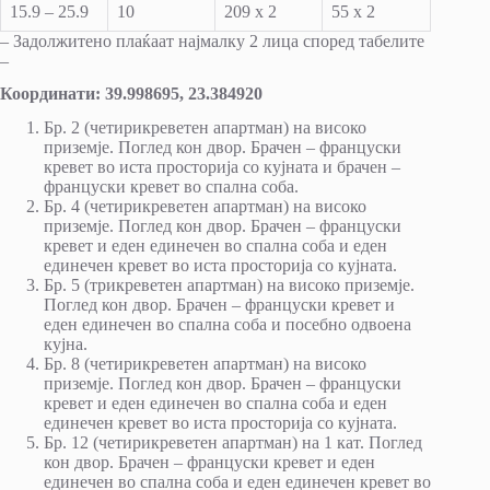
15.9 – 25.9
10
209 x 2
55 x 2
– Задолжитено плаќаат најмалку 2 лица според табелите
–
Координати: 39.998695, 23.384920
Бр. 2 (четирикреветен апартман) на високо
приземје. Поглед кон двор. Брачен – француски
кревет во иста просторија со кујната и брачен –
француски кревет во спална соба.
Бр. 4 (четирикреветен апартман) на високо
приземје. Поглед кон двор. Брачен – француски
кревет и еден единечен во спална соба и еден
единечен кревет во иста просторија со кујната.
Бр. 5 (трикреветен апартман) на високо приземје.
Поглед кон двор. Брачен – француски кревет и
еден единечен во спална соба и посебно одвоена
кујна.
Бр. 8 (четирикреветен апартман) на високо
приземје. Поглед кон двор. Брачен – француски
кревет и еден единечен во спална соба и еден
единечен кревет во иста просторија со кујната.
Бр. 12 (четирикреветен апартман) на 1 кат. Поглед
кон двор. Брачен – француски кревет и еден
единечен во спална соба и еден единечен кревет во