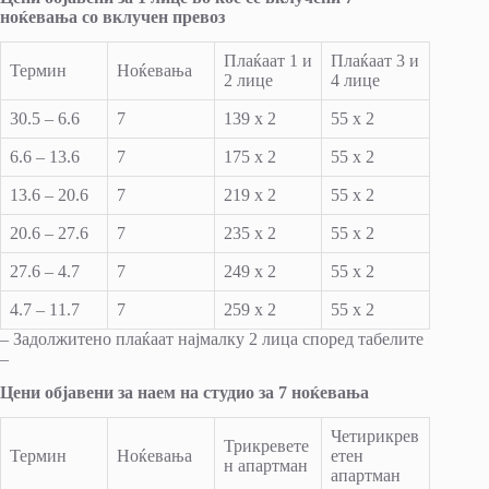
ноќевања со вклучен превоз
Плаќаат 1 и
Плаќаат 3 и
Термин
Ноќевања
2 лице
4 лице
30.5 – 6.6
7
139 x 2
55 x 2
6.6 – 13.6
7
175 x 2
55 x 2
13.6 – 20.6
7
219 x 2
55 x 2
20.6 – 27.6
7
235 x 2
55 x 2
27.6 – 4.7
7
249 x 2
55 x 2
4.7 – 11.7
7
259 x 2
55 x 2
– Задолжитено плаќаат најмалку 2 лица според табелите
–
Цени објавени за наем на студио за 7 ноќевања
Четирикрев
Трикревете
Термин
Ноќевања
етен
н апартман
апартман