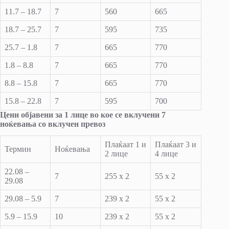
11.7 – 18.7
7
560
665
18.7 – 25.7
7
595
735
25.7 – 1.8
7
665
770
1.8 – 8.8
7
665
770
8.8 – 15.8
7
665
770
15.8 – 22.8
7
595
700
Цени објавени за 1 лице во кое се вклучени 7
ноќевања со вклучен превоз
Плаќаат 1 и
Плаќаат 3 и
Термин
Ноќевања
2 лице
4 лице
22.08 –
7
255 x 2
55 x 2
29.08
29.08 – 5.9
7
239 x 2
55 x 2
5.9 – 15.9
10
239 x 2
55 x 2