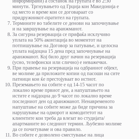
информирани) а состанок на групата е во 2:30
минути. Тргнувањето од Грција кон Македонија е
од место и време кои се договараат со
придружникот-пратител на групата.
Термините во табелите се денови на започнување
и на завршување на аранжманот.
За сигурна резервација се прифаќа исклучиво
уплата на 50% аконтација во моментот на
потпишување на Договор за патување, и целосна
уплата најдоцна 15 дена пред започнување на
аранжманот. Кој било друг начин на резервација
(усно, телефонски или слично) е неважечки.
При правење на резервација на одбраниот објект,
ве молиме да приложите копии од пасоши на сите
патници кои ќе престојуваат во истиот.
Преземањето на собите е од 14-15 часот по
локално време првиот ден, а напуштањето на
истите е најдоцна до 9 часот по локално време
последниот ден од аранжманот. Ненавременото
напуштање на собите може да биде причина за
нарушување на одморот и комодитетот на
клиентите кои треба да влезат во студијата/
апартманите во следниот термин. Љубезно молиме
да се почитуваме и ова правило.
Во собите е дозволено сместување на лица