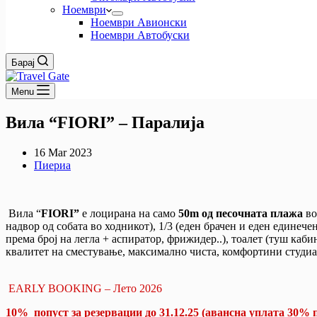
Ноември
Ноември Авионски
Ноември Автобуски
Барај
Menu
Вила “FIORI” – Паралиjа
16 Mar 2023
Пиериа
Вила “
FIORI”
е лоцирана на само
50m од песочната плажа
во
надвор од собата во ходникот), 1/3 (еден брачен и еден единече
према број на легла + аспиратор, фрижидер..), тоалет (туш каби
квалитет на сместување, максимално чиста, комфортини студиа
EARLY BOOKING – Лето 2026
10% попуст за резервации до 31.12.25 (авансна уплата 30% 