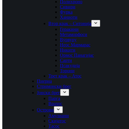
Полихроно
Сивири
Фурка
Ханиоти
Втор крак – Ситонија
Геракини
Метаморфоси
Вурвуру
Неос Мармарас
Никити
Ормос Панагијас
Сарти
Псакудија
Торони
Трет крак – Атос
Пиериа
Стримонски брег
Јонски брег
Парга
Врахос
Острови
Амулиани
Скијатос
Тасос