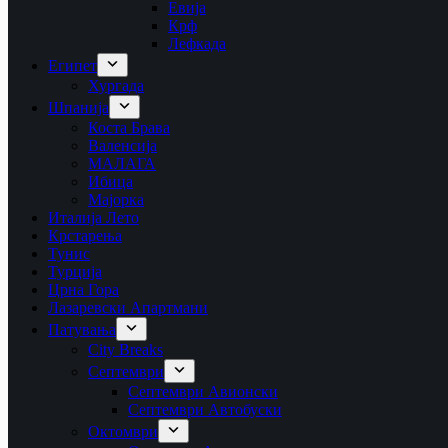
Евија
Крф
Лефкада
Египет
Хургада
Шпанија
Коста Брава
Валенсија
МАЛАГА
Ибица
Мајорка
Италија Лето
Крстарења
Тунис
Турција
Црна Гора
Лазаревски Апартмани
Патувања
City Breaks
Септември
Септември Авионски
Септември Автобуски
Октомври