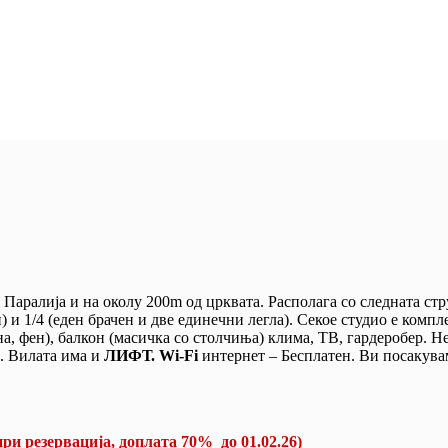
 Паралија и на околу 200m од црквата. Располага со следната струк
н) и 1/4 (еден брачен и две единечни легла). Секое студио е комп
на, фен), балкон (масичка со столчиња) клима, ТВ, гардеробер. Н
. Вилата има и
ЛИФТ. Wi-Fi
интернет – Бесплатен. Ви посакувам
при резервација, доплата 70% до 01.02.26)