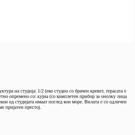
тура на студија: 1/2 (еко студио со брачен кревет, терасата е
летно опремено со: кујна (со комплетен прибор за онолку лица
екои од студијата имаат поглед кон море. Вилата е со одличен
е пријатен престој.