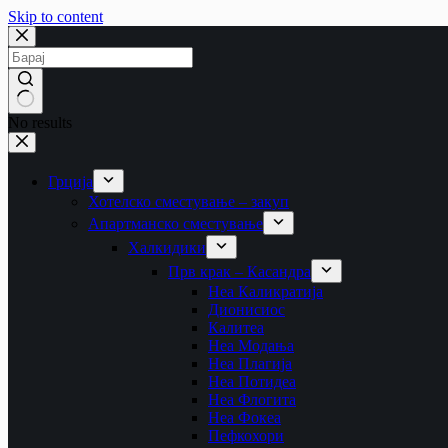
Skip to content
No results
Грција
Хотелско сместување – закуп
Апартманско сместување
Халкидики
Прв крак – Касандра
Неа Каликратија
Дионисиос
Калитеа
Неа Модања
Неа Плагија
Неа Потидеа
Неа Флогита
Неа Фокеа
Пефкохори