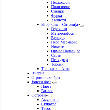
Пефкохори
Полихроно
Сивири
Фурка
Ханиоти
Втор крак – Ситонија
Геракини
Метаморфоси
Вурвуру
Неос Мармарас
Никити
Ормос Панагијас
Сарти
Псакудија
Торони
Трет крак – Атос
Пиериа
Стримонски брег
Јонски брег
Парга
Врахос
Острови
Амулиани
Скијатос
Тасос