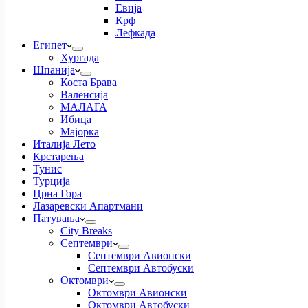
Евија
Крф
Лефкада
Египет
Хургада
Шпанија
Коста Брава
Валенсија
МАЛАГА
Ибица
Мајорка
Италија Лето
Крстарења
Тунис
Турција
Црна Гора
Лазаревски Апартмани
Патувања
City Breaks
Септември
Септември Авионски
Септември Автобуски
Октомври
Октомври Авионски
Октомври Автобуски