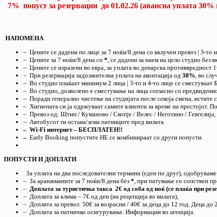
7% попуст за резервации до 01.02.26 (авансна уплата 30% 
НАПОМЕНА
– Цените се дадени по лице за 7 ноќи/8 дена со вклучен превоз | 3-т
– Цените за 7 ноќи/8 дена со
*
, се дадени за наем на цело студио без 
– Цените се изразени во евра, за уплата во денарска противвредност 1
– При резервација задолжителна уплата на аконтација од
30%
, во сл
– Во студио плаќаат минимум 2 лица | 3-то и 4-то лице се сместуваа
– Во студио, дозволено е сместување на лица согласно со предвиденио
– Поради генерално чистење на студијата после секоја смена, истите с
– Хигиената си ја одржуваат самите клиенти за време на престојот. П
– Превоз од: Штип / Куманово / Скопје / Велес / Неготино / Гевгелија;
– Автобусот ги остава/зема патниците пред вилата.
– Wi-Fi интернет – БЕСПЛАТЕН!!
–
Еarly Booking попустите НЕ се комбинираат со други попусти.
ПОПУСТИ И ДОПЛАТИ
За уплата на два последователни термини (еден по друг), одобрувам
– За аранжманите за 7 ноќи/8 дена без
*
, при патување со сопствен пр
–
Доплата за туристичка такса 2€ од соба од ноќ (се плаќа при резе
– Доплата за клима – 7€ од ден (на рецепција во вилата);
– Доплата за превоз: 50€ за возрасни / 40€ за деца до 12 год. Деца до 
– Доплата за патничко осигурување. Информации во агенција.