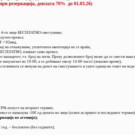
при резервација, доплата 70% до 01.03.26)
о и 4-то лице БЕСПЛАТНО сместување;
вклучен превоз;
€ = 62мкд.
учај на откажување, уплатената аконтација не се враќа;
т БЕСПЛАТНО, плаќаат само превоз;
т капацитет, т.е. број на легла. Преку дозволениот број може да се смести ма
е напуштаат во 10:00, а се добиваат околу 14:00 часот (локално време);
остелнината се менува на денот на сместувањето и уште еднаш во текот на неде
е
5
%
попуст на вториот термин;
евоз се намалува -10€ од цената по лице (освен за првиот и последниот термин)
рвација во агенција);
2 год. – бесплатно (без седиште);