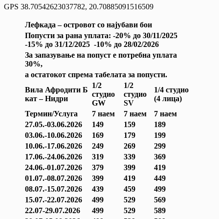
GPS 38.70542623037782, 20.70885091516509
Лефкада – островот со најубави бои
Попусти за рана уплата: -20% до 30/11/2025
-15% до 31/12/2025 -10% до 28/02/2026
За запазување на попуст е потребна уплата
30%,
а остатокот спрема табелата за попусти.
1/2
1/2
Вила Афродити Б
1/4 студио
студио
студио
кат – Нидри
(4 лица)
GW
SV
Термин/Услуга
7 наем
7 наем
7 наем
27.05.-03.06.2026
149
159
189
03.06.-10.06.2026
169
179
199
10.06.-17.06.2026
249
269
299
17.06.-24.06.2026
319
339
369
24.06.-01.07.2026
379
399
419
01.07.-08.07.2026
399
419
449
08.07.-15.07.2026
439
459
499
15.07.-22.07.2026
499
529
569
22.07-29.07.2026
499
529
589