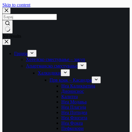
Skip to content
No results
Грција
Хотелско сместување – закуп
Апартманско сместување
Халкидики
Прв крак – Касандра
Неа Каликратија
Дионисиос
Калитеа
Неа Модања
Неа Плагија
Неа Потидеа
Неа Флогита
Неа Фокеа
Пефкохори