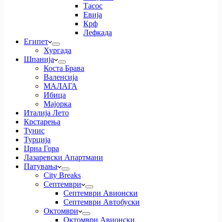
Тасос
Евија
Крф
Лефкада
Египет
Хургада
Шпанија
Коста Брава
Валенсија
МАЛАГА
Ибица
Мајорка
Италија Лето
Крстарења
Тунис
Турција
Црна Гора
Лазаревски Апартмани
Патувања
City Breaks
Септември
Септември Авионски
Септември Автобуски
Октомври
Октомври Авионски