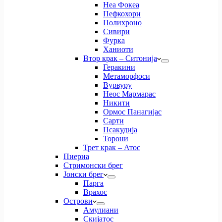
Неа Фокеа
Пефкохори
Полихроно
Сивири
Фурка
Ханиоти
Втор крак – Ситонија
Геракини
Метаморфоси
Вурвуру
Неос Мармарас
Никити
Ормос Панагијас
Сарти
Псакудија
Торони
Трет крак – Атос
Пиериа
Стримонски брег
Јонски брег
Парга
Врахос
Острови
Амулиани
Скијатос