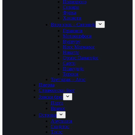
Полихроно
Сивири
Фурка
Ханиоти
Втор крак – Ситонија
Геракини
Метаморфоси
Вурвуру
Неос Мармарас
Никити
Ормос Панагијас
Сарти
Псакудија
Торони
Трет крак – Атос
Пиериа
Стримонски брег
Јонски брег
Парга
Врахос
Острови
Амулиани
Скијатос
Тасос