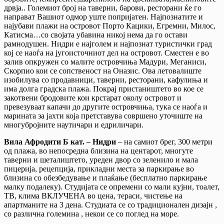
дрвја.. Големиот број на таверни, барови, ресторани ќе го
направат Вашиот одмор уште попријатен. Најпознатите и
најубави плажи на островот Порто Кацики, Егремни, Милос,
Катисма…со својата убавина никој нема да го остави
рамнодушен. Нидри е најголем и најпознат туристички град
кој се наоѓа на југоисточниот дел на островот. Сместен е во
залив опкружен со малите островчиња Мадури, Меганиси,
Скорпио кои се сопственост на Оназис. Ова летовалиште
изобилува со продавници, таверни, ресторани, кафулиња и
има долга градска плажа. Покрај пристаништето во кое се
закотвени бродовите кои крстарат околу островот и
превезуваат капачи до другите островчиња, тука се наоѓа и
марината за јахти која претставува совршено уточиште на
многубројните наутичари и едриличари.
Вила
Афродити Б кат.
– Нидри
– на самиот брег, 300 метри
од плажа, во непосредна близина на центарот, многуте
таверни и шеталиштето, уреден двор со зеленило и мала
пицерија, рецепција, прикладни места за паркирање во
близина со обезбедување и плаќање (бесплатно паркирање
малку подалеку). Студијата се опремени со мали кујни, тоалет,
ТВ, клима ВКЛУЧЕНА во цена, тераси, чистење на
апартманите на 3 дена. Студиата се со традиционален дизајн ,
со различна големина , некои се со поглед на море.