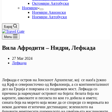
Октомври Автобуски
Ноември
Ноември Авионски
Ноември Автобуски
Барај
Menu
Вила Афродити – Нидри, Лефкада
27 Mar 2024
Лефкада
Лефкада е остров на Јонскиот Архипелаг, кој се наоѓа јужно
од Крф и североисточно од Кефалонија, а со континенталниот
дел на Грција е поврзана со подвижен мост. Лефкада со
причина ја нарекуваат островот на бојата: белата боја на
карпите, школките и песокта по кои го добила и името;
сината боја на морето која може да се спореди со морињата во
некои далечни егзотични дестинации; зеленилото на
боровите,чемпресите,шаренилото на цвеќињата,маслиновите