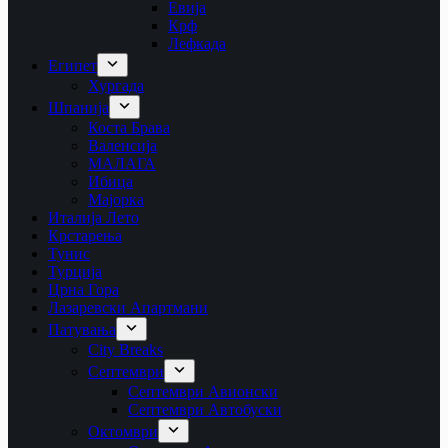
Евија
Крф
Лефкада
Египет
Хургада
Шпанија
Коста Брава
Валенсија
МАЛАГА
Ибица
Мајорка
Италија Лето
Крстарења
Тунис
Турција
Црна Гора
Лазаревски Апартмани
Патувања
City Breaks
Септември
Септември Авионски
Септември Автобуски
Октомври