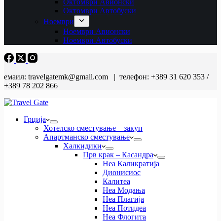
Октомври Авионски
Октомври Автобуски
Ноември
Ноември Авионски
Ноември Автобуски
емаил: travelgatemk@gmail.com | телефон: +389 31 620 353 /
+389 78 202 866
Грција
Хотелско сместување – закуп
Апартманско сместување
Халкидики
Прв крак – Касандра
Неа Каликратија
Дионисиос
Калитеа
Неа Модања
Неа Плагија
Неа Потидеа
Неа Флогита