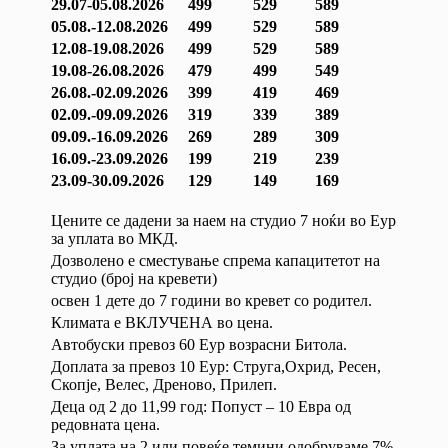
29.07-05.08.2026
499
529
589
05.08.-12.08.2026
499
529
589
12.08-19.08.2026
499
529
589
19.08-26.08.2026
479
499
549
26.08.-02.09.2026
399
419
469
02.09.-09.09.2026
319
339
389
09.09.-16.09.2026
269
289
309
16.09.-23.09.2026
199
219
239
23.09-30.09.2026
129
149
169
Цените се дадени за наем на студио 7 ноќи во Еур
за уплата во МКД.
Дозволено е сместување спрема капацитетот на
студио (број на кревети)
освен 1 дете до 7 години во кревет со родител.
Климата е ВКЛУЧЕНА во цена.
Автобуски превоз 60 Еур возрасни Битола.
Доплата за превоз 10 Еур: Струга,Oхрид, Ресен,
Скопје, Велес, Дреново, Прилеп.
Деца од 2 до 11,99 год: Попуст – 10 Евра од
редовната цена.
За уплата на 2 или повеќе темини одобруваме 7%