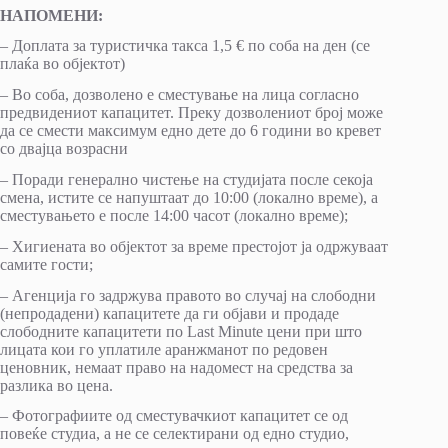
НАПОМЕНИ:
– Доплата за туристичка такса 1,5 € по соба на ден (се
плаќа во објектот)
– Во соба, дозволено е сместување на лица согласно
предвидениот капацитет. Преку дозволениот број може
да се смести максимум едно дете до 6 години во кревет
со двајца возрасни
– Поради генерално чистење на студијата после секоја
смена, истите се напуштаат до 10:00 (локално време), а
сместувањето е после 14:00 часот (локално време);
– Хигиената во објектот за време престојот ја одржуваат
самите гости;
– Агенција го задржува правото во случај на слободни
(непродадени) капацитете да ги објави и продаде
слободните капацитети по Last Minute цени при што
лицата кои го уплатиле аранжманот по редовен
ценовник, немаат право на надомест на средства за
разлика во цена.
– Фотографиите од сместувачкиот капацитет се од
повеќе студиа, а не се селектирани од едно студио,