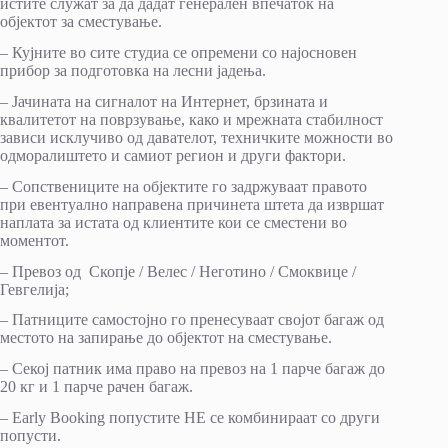
истите служат за да дадат генерален впечаток на
објектот за сместување.
– Кујните во сите студиа се опремени со најосновен
прибор за подготовка на лесни јадења.
– Јачината на сигналот на Интернет, брзината и
квалитетот на поврзување, како и мрежната стабилност
зависи исклучиво од давателот, техничките можности во
одморалиштето и самиот регион и други фактори.
– Сопствениците на објектите го задржуваат правото
при евентуално направена причинета штета да извршат
наплата за истата од клиентите кои се сместени во
моментот.
– Превоз од Скопје / Велес / Неготино / Смоквице /
Гевгелија;
– Патниците самостојно го пренесуваат својот багаж од
местото на запирање до објектот на сместување.
– Секој патник има право на превоз на 1 парче багаж до
20 кг и 1 парче рачен багаж.
– Еarly Booking попустите НЕ се комбинираат со други
попусти.