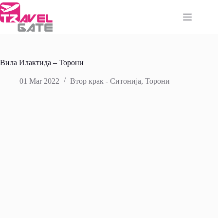
Skip
to
content
Вила Илактида – Торони
01 Mar 2022
Втор крак - Ситонија
,
Торони