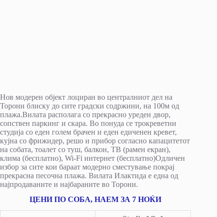
Нов модерен објект лоциран во централниот дел на
Торони блиску до сите градски содржини, на 100м од
плажа.Вилата располага со прекрасно уреден двор,
сопствен паркинг и скара. Во понуда се трокреветни
студија со еден голем брачен и еден едиченен кревет,
кујна со фрижидер, решо и прибор согласно капацитетот
на собата, тоалет со туш, балкон, ТВ (рамен екран),
клима (бесплатно), Wi-Fi интернет (бесплатно)Одличен
избор за сите кои бараат модерно сместување покрај
прекрасна песочна плажа. Вилата Илактида е една од
најпродаваните и најбараните во Торони.
ЦЕНИ ПО СОБА, НАЕМ ЗА 7 НОЌИ