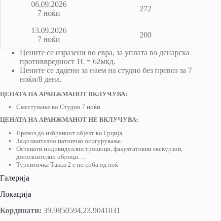
06.09.2026
272
7 ноќи
13.09.2026
200
7 ноќи
Цените се изразени во евра, за уплата во денарска
противвредност 1€ = 62мкд.
Цените се дадени за наем на студио без превоз за 7
ноќи/8 дена.
ЦЕНАТА НА АРАНЖМАНОТ ВКЛУЧУВА:
Сместување во Студио 7 ноќи
ЦЕНАТА НА АРАНЖМАНОТ НЕ ВКЛУЧУВА:
Превоз до избраниот објект во Грција.
Задолжително патничко осигурување.
Останати индивидуални трошоци, факултативни екскурзии,
дополнителни оброци….
Турситичка Такса 2 e по соба од ноќ
Галерија
Локација
Кординати:
39.9850594,23.9041031