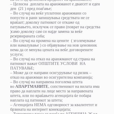
– Целосна доплата на аранжманот е дваесет и еден
ден (21 ) пред поаѓање;
– Во случај на веќе уплатени аранжмани со
попусти и рани запишувања средствата не се
враќаат; доколку патникот се откаже од
патувањето, исклучок се прави (поврат на средства
)само доколку сам си најде замена за веќе
резервираната соба;
– Во случај на промена на цените ( зголемување
или намалување ) со објавување на нов ценовник
нема да се менува цената на веќе договорените
услуги;
– Во случај на отказ на аранжманот од страна на
патникот важат ОПШТИТЕ УСЛОВИ НА
ПАТУВАЊЕ;
– Може да се направи осигурување од ризик –
отказ на аранжман во осигурителна компанија;
– Во случај на направена поголема штета
во
АПАРТМАНИТЕ
, сопственикот на вилата има
право да наплати на лице место за направената
штета, или по враќањето агенцијата ќе побара
наплата од патникот за штета;
– Агенцијата НЕМА одговорност за квалитетот и
брзината на интернет конекцијата;
– Туристичка такса се плаќа во АГЕНЦИЈА 2€ од