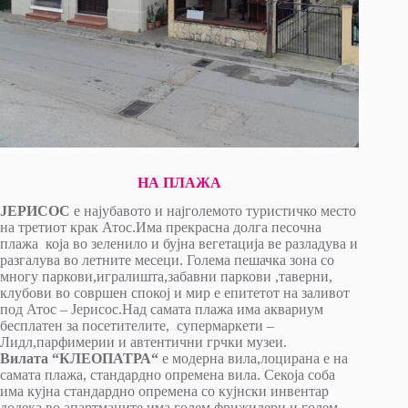
НА ПЛАЖА
ЈЕРИСОС
е најубавото и најголемото туристичко место
на третиот крак Атос.Има прекрасна долга песочна
плажа која во зеленило и бујна вегетација ве разладува и
разгалува во летните месеци. Голема пешачка зона со
многу паркови,игралишта,забавни паркови ,таверни,
клубови во совршен спокој и мир е епитетот на заливот
под Атос – Јерисос.Над самата плажа има аквариум
бесплатен за посетителите, супермаркети –
Лидл,парфимерии и автентични грчки музеи.
Вилата “КЛЕОПАТРА“
е модерна вила,лоцирана е на
самата плажа, стандардно опремена вила. Секоја соба
има кујна стандардно опремена со кујнски инвентар
додека во апартманите има голем фрижидери и голем