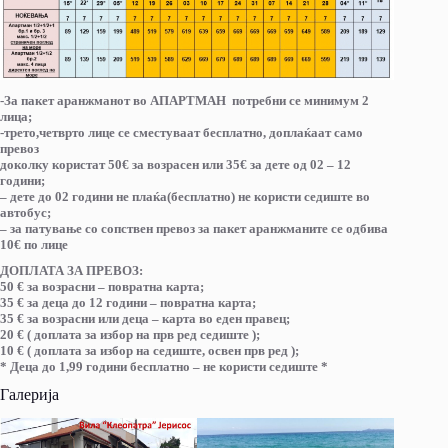
-За пакет аранжманот во АПАРТМАН потребни се минимум 2
лица;
-трето,четврто лице се сместуваат бесплатно, доплаќаат само
превоз
доколку користат 50€ за возрасен или 35€ за дете од 02 – 12
години;
– дете до 02 години не плаќа(бесплатно) не користи седиште во
автобус;
– за патување со сопствен превоз за пакет аранжманите се одбива
10€ по лице
ДОПЛАТА ЗА ПРЕВОЗ:
50 € за возрасни – повратна карта;
35 € за деца до 12 години – повратна карта;
35 € за возрасни или деца – карта во еден правец;
20 € ( доплата за избор на прв ред седиште );
10 € ( доплата за избор на седиште, освен прв ред );
* Деца до 1,99 години бесплатно – не користи седиште *
Галерија