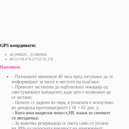
GPS координати:
40,399820 , 23.880904
40°23’59.4″N 23°52’51.3″E
Напомени
– Патниците минимум 48 часа пред патување да се
информираат за часот и местото на поаѓање;
– Превозот застанува до најблиската локација од
сместувачкиот капацитет, каде што е возможно да
се застане;
– Цените се дадени во евра, а уплатата е исклучиво
во денарска противвредност ( 1€ = 62 ден. );
– Кога има акциски попуст,НЕ важи за смените
со звездичка
;
– За важечка резервација се смета само со уплата
на 30% од целосната вредност на аранжманот;