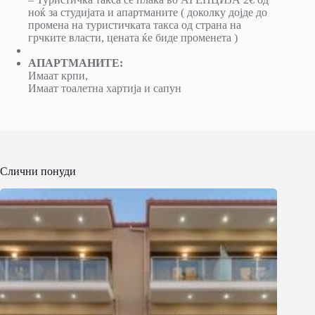
ноќ за студијата и апартманите ( доколку дојде до
промена на туристичката такса од страна на
грчките власти, цената ќе биде променета )
АПАРТМАНИТЕ:
Имаат крпи,
Имаат тоалетна хартија и сапун
Слични понуди