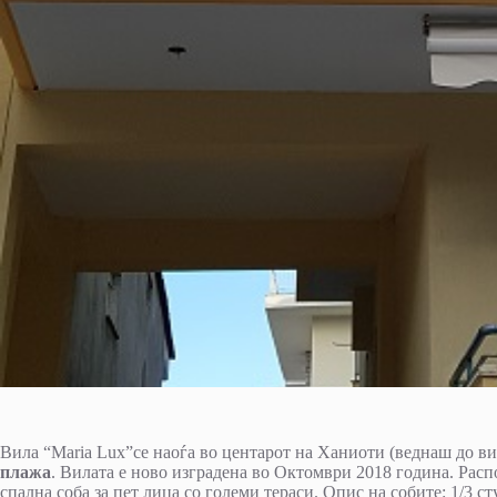
Вила “Maria Lux”се наоѓа во центарот на Ханиоти (веднаш до ви
плажа
. Вилата е ново изградена во Октомври 2018 година. Расп
спална соба за пет лица со големи тераси. Опис на собите: 1/3 ст