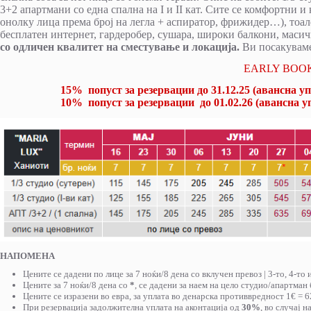
3+2 апартмани со една спална на I и II кат. Сите се комфортни и
онолку лица према број на легла + аспиратор, фрижидер…), тоале
бесплатен
интернет, гардеробер, сушара, широки балкони, масич
со одличен квалитет на сместување и локација.
Ви посакуваме
EARLY BOOK
15% попуст за резервации до 31.12.25 (авансна у
10% попуст за резервации до 01.02.26 (авансна у
НАПОМЕНА
Цените се дадени по лице за 7 ноќи/8 дена со вклучен превоз | 3-то, 4-
Цените за 7 ноќи/8 дена со
*
, се дадени за наем на цело студио/апартман 
Цените се изразени во евра, за уплата во денарска противвредност 1€ = 6
При резервација задолжителна уплата на аконтација од
30%
, во случај 