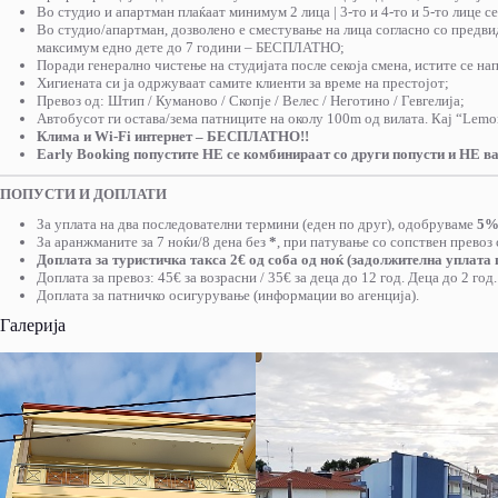
Во студио и апартман плаќаат минимум 2 лица | 3-то и 4-то и 5-то лице
Во студио/апартман, дозволено е сместување на лица согласно со предвиде
максимум едно дете до 7 години – БЕСПЛАТНО;
Поради генерално чистење на студијата после секоја смена, истите се нап
Хигиената си ја одржуваат самите клиенти за време на престојот;
Превоз од: Штип / Куманово / Скопје / Велес / Неготино / Гевгелија;
Автобусот ги остава/зема патниците на околу 100m од вилата. Кај “Lemo
Клима и Wi-Fi интернет – БЕСПЛАТНО!!
Еarly Booking попустите НЕ се комбинираат со други попусти и НЕ ва
ПОПУСТИ И ДОПЛАТИ
За уплата на два последователни термини (еден по друг), одобруваме
5
За аранжманите за 7 ноќи/8 дена без
*
, при патување со сопствен превоз 
Доплата за туристичка такса 2€ од соба од ноќ (задолжителна уплата п
Доплата за превоз: 45€ за возрасни / 35€ за деца до 12 год. Деца до 2 год
Доплата за патничко осигурување (информации во агенција).
Галерија