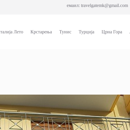
емаил: travelgatemk@gmail.com 
талија Лето
Крстарења
Тунис
Турција
Црна Гора