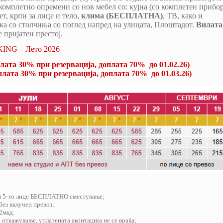
 комплетно опремени со нов мебел со: кујна (со комплетен прибор
т, крпи за лице и тело,
клима (БЕСПЛАТНА)
, ТВ, како и
ка со столчиња со поглед напред на улицата, Плоштадот.
Вилата
 пријатен престој.
ING – Лето 2026
плата 30% при резервација, доплата 70% до 01.02.26)
плата 30% при резервација, доплата 70% до 01.03.26)
то и 5-то лице БЕСПЛАТНО сместување;
без вклучен превоз;
2мкд.
на откажување, уплатената аконтација не се враќа;