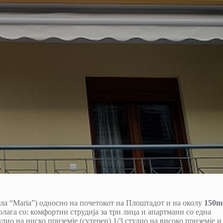
ла “Maria”) односно на почетокот на Плоштадот и нa oколу
150m
олага со: комфортни струдија за три лица и апартмани со една
удио на ниско приземје (сутерен) 1/3 студио на високо приземје и