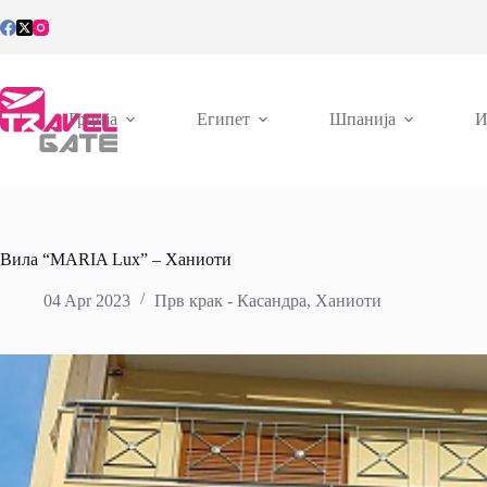
Skip
to
content
Грција
Египет
Шпанија
И
Вила “MARIA Lux” – Ханиоти
04 Apr 2023
Прв крак - Касандра
,
Ханиоти