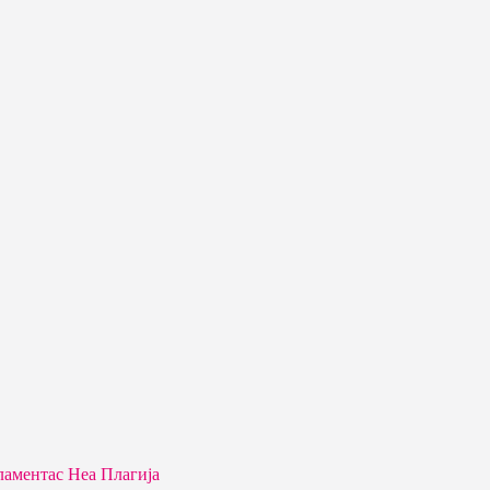
аментас Неа Плагија