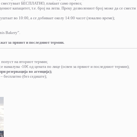
 се сместуваат БЕСПЛАТНО, плаќаат само превоз;
ниот капацитет, т.е. број на легла. Преку дозволениот број може да се смести
уштаат во 10:00, а се добиваат околу 14:00 часот (локално време);
nis Bakery”.
жат за првиот и последниот термин.
%
попуст на вториот термин;
се намалува -10€ од цената по лице (освен за првиот и последниот термин);
ри резервација во агенција);
. – бесплатно (без седиште);