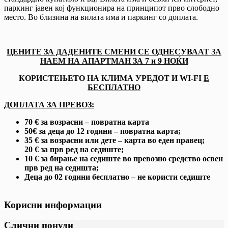
паркинг јавен кој функционира на принципот прво слободно
место. Во близина на вилата има и паркинг со доплата.
ЦЕНИТЕ ЗА ДАДЕНИТЕ СМЕНИ СЕ ОДНЕСУВААТ ЗА
НАЕМ НА АПАРТМАН ЗА 7 и 9 НОЌИ
КОРИСТЕЊЕТО НА КЛИМА УРЕДОТ И WI-FI
Е
БЕСПЛАТНО
ДОПЛАТА ЗА ПРЕВОЗ:
70 € за возрасни – повратна карта
50€ за деца до 12 години – повратна карта;
35 € за возрасни или дете – карта во еден правец;
20 € за прв ред на седиште;
10 € за бирање на седиште во превозно средство освен
прв ред на седишта;
Деца до 02 години бесплатно – не користи седиште
Корисни информации
Слични понуди