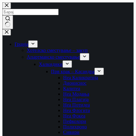
Skip
to
content
No
results
Грција
Хотелско сместување – закуп
Апартманско сместување
Халкидики
Прв крак – Касандра
Неа Каликратија
Дионисиос
Калитеа
Неа Модања
Неа Плагија
Неа Потидеа
Неа Флогита
Неа Фокеа
Пефкохори
Полихроно
Сивири