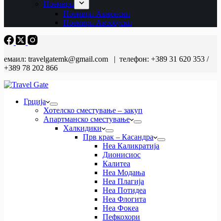
Ноември
Ноември Авионски
Ноември Автобуски
емаил: travelgatemk@gmail.com | телефон: +389 31 620 353 /
+389 78 202 866
Грција
Хотелско сместување – закуп
Апартманско сместување
Халкидики
Прв крак – Касандра
Неа Каликратија
Дионисиос
Калитеа
Неа Модања
Неа Плагија
Неа Потидеа
Неа Флогита
Неа Фокеа
Пефкохори