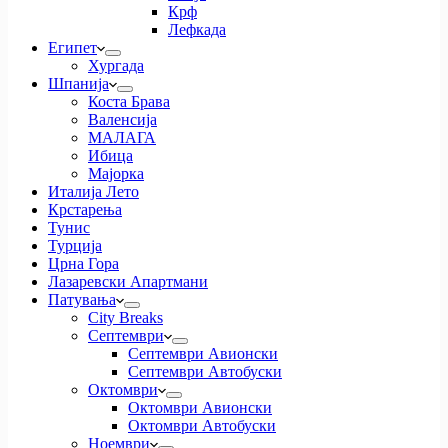
Крф
Лефкада
Египет
Хургада
Шпанија
Коста Брава
Валенсија
МАЛАГА
Ибица
Мајорка
Италија Лето
Крстарења
Тунис
Турција
Црна Гора
Лазаревски Апартмани
Патувања
City Breaks
Септември
Септември Авионски
Септември Автобуски
Октомври
Октомври Авионски
Октомври Автобуски
Ноември