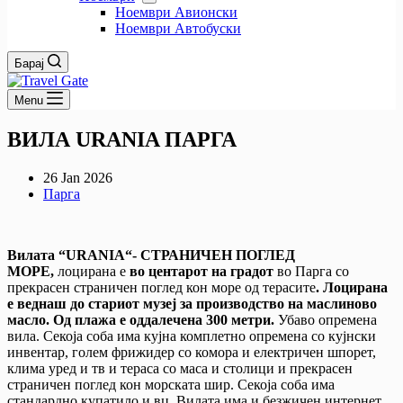
Ноември Авионски
Ноември Автобуски
Барај
Menu
ВИЛА URANIA ПАРГА
26 Jan 2026
Парга
Вилата “URANIA“- СТРАНИЧЕН ПОГЛЕД
МОРЕ,
лоцирана е
во центарот на градот
во Парга со
прекрасен страничен поглед кон море од терасите
. Лоцирана
е веднаш до стариот музеј за производство на маслиново
масло. Од плажа е оддалечена 300 метри.
Убаво опремена
вила. Секоја соба има кујна комплетно опремена со кујнски
инвентар, голем фрижидер со комора и електричен шпорет,
клима уред и тв и тераса со маса и столици и прекрасен
страничен поглед кон морската шир. Секоја соба има
стандардно купатило и вц. Вилата има и безжичен интернет,