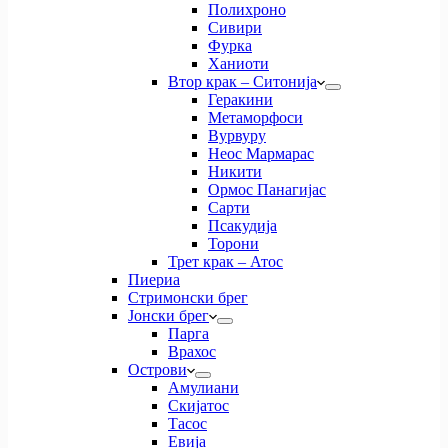
Полихроно
Сивири
Фурка
Ханиоти
Втор крак – Ситонија
Геракини
Метаморфоси
Вурвуру
Неос Мармарас
Никити
Ормос Панагијас
Сарти
Псакудија
Торони
Трет крак – Атос
Пиериа
Стримонски брег
Јонски брег
Парга
Врахос
Острови
Амулиани
Скијатос
Тасос
Евија