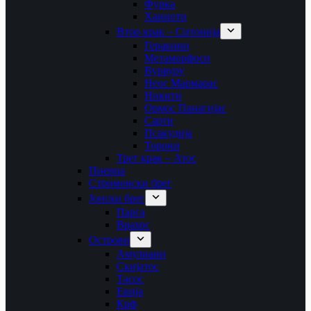
Фурка
Ханиоти
Втор крак – Ситонија
Геракини
Метаморфоси
Вурвуру
Неос Мармарас
Никити
Ормос Панагијас
Сарти
Псакудија
Торони
Трет крак – Атос
Пиериа
Стримонски брег
Јонски брег
Парга
Врахос
Острови
Амулиани
Скијатос
Тасос
Евија
Крф