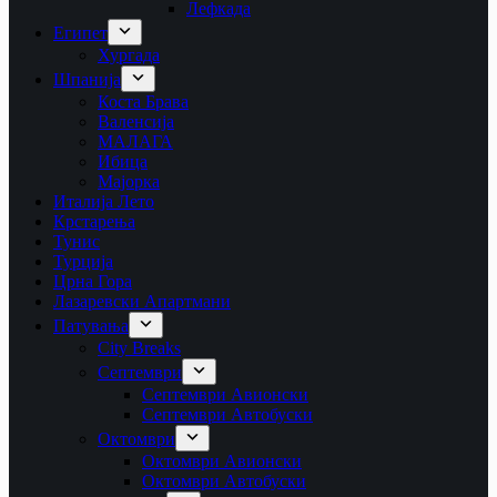
Лефкада
Египет
Хургада
Шпанија
Коста Брава
Валенсија
МАЛАГА
Ибица
Мајорка
Италија Лето
Крстарења
Тунис
Турција
Црна Гора
Лазаревски Апартмани
Патувања
City Breaks
Септември
Септември Авионски
Септември Автобуски
Октомври
Октомври Авионски
Октомври Автобуски