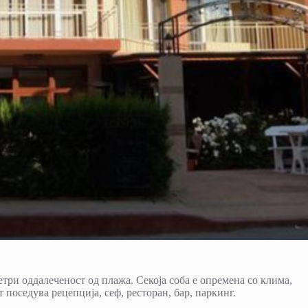
три оддалеченост од плажа. Секоја соба е опремена со клима,
т поседува рецепција, сеф, ресторан, бар, паркинг.