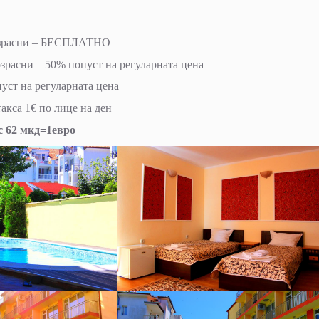
 возрасни – БЕСПЛАТНО
озрасни – 50% попуст на регуларната цена
уст на регуларната цена
aкса 1€ по лице на ден
с 62 мкд=1евро