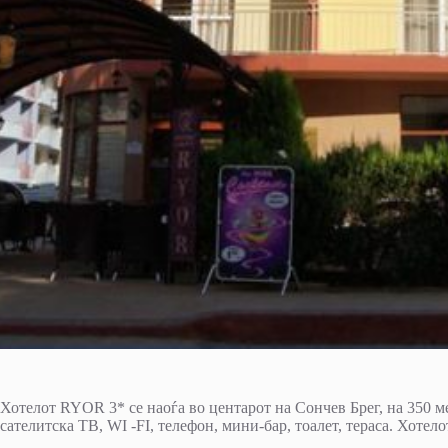
Хотелот RYOR 3* се наоѓа во центарот на Сончев Брег, на 350 ме
сателитска ТВ, WI -FI, телефон, мини-бар, тоалет, тераса. Хотело