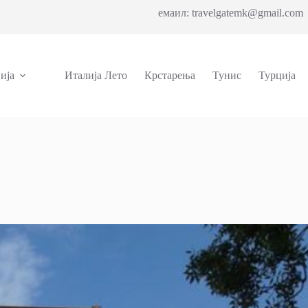
емаил: travelgatemk@gmail.com 
ија
Италија Лето
Крстарења
Тунис
Турција