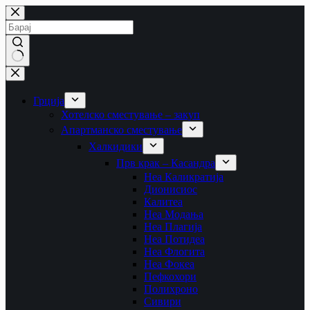
Skip
to
content
No
results
Грција
Хотелско сместување – закуп
Апартманско сместување
Халкидики
Прв крак – Касандра
Неа Каликратија
Дионисиос
Калитеа
Неа Модања
Неа Плагија
Неа Потидеа
Неа Флогита
Неа Фокеа
Пефкохори
Полихроно
Сивири