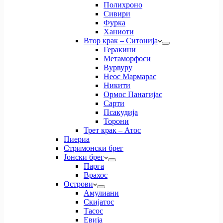
Полихроно
Сивири
Фурка
Ханиоти
Втор крак – Ситонија
Геракини
Метаморфоси
Вурвуру
Неос Мармарас
Никити
Ормос Панагијас
Сарти
Псакудија
Торони
Трет крак – Атос
Пиериа
Стримонски брег
Јонски брег
Парга
Врахос
Острови
Амулиани
Скијатос
Тасос
Евија