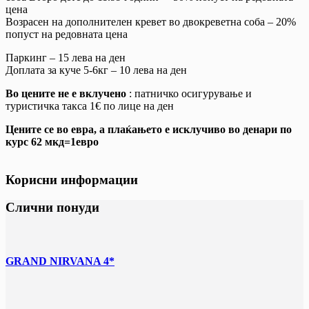
цена
Возрасен на дополнителен кревет во двокреветна соба – 20%
попуст на редовната цена
Паркинг – 15 лева на ден
Доплата за куче 5-6кг – 10 лева на ден
Во цените не е вклучено
: патничко осигурување и
туристичка тaкса 1€ по лице на ден
Цените се во евра, а плаќањето е исклучиво во денари по
курс 62 мкд=1евро
Корисни информации
Слични понуди
GRAND NIRVANA 4*