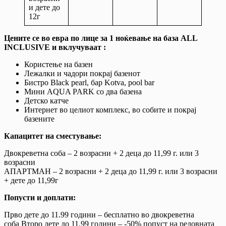
и дете до
12г
Цените се во евра по лице за 1 ноќевање на база ALL
INCLUSIVE и вклучуваат :
Користење на базен
Лежалки и чадори покрај базенот
Бистро Black pearl, бар Kotva, pool bar
Мини AQUA PARK со два базена
Детско катче
Интернет во целиот комплекс, во собите и покрај
базените
Капацитет на сместување:
Двокреветна соба – 2 возрасни + 2 деца до 11,99 г. или 3
возрасни
АПАРТМАН – 2 возрасни + 2 деца до 11,99 г. или 3 возрасни
+ дете до 11,99г
Попусти и доплати:
Прво дете до 11.99 години – бесплатно во двокреветна
соба Второ дете до 11.99 години – -50% попуст на редовната