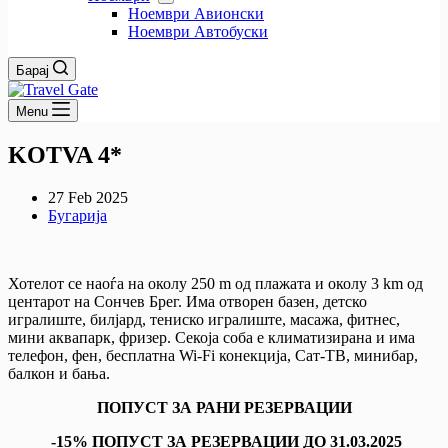
Ноември Авионски
Ноември Автобуски
Барај
Menu
KOTVA 4*
27 Feb 2025
Бугарија
Хотелот се наоѓа на околу 250 m од плажата и околу 3 km од
центарот на Сончев Брег. Има отворен базен, детско
игралиште, билјард, тениско игралиште, масажа, фитнес,
мини аквапарк, фризер. Секоја соба е климатизирана и има
телефон, фен, бесплатна Wi-Fi конекција, Сат-ТВ, минибар,
балкон и бања.
ПОПУСТ ЗА РАНИ РЕЗЕРВАЦИИ
-15% ПОПУСТ ЗА РЕЗЕРВАЦИИ ДО 31.03.2025