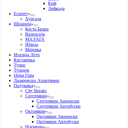
Крф
Лефкада
Египет
Хургада
Шпанија
Коста Брава
Валенсија
МАЛАГА
Ибица
Мајорка
Италија Лето
Крстарења
Тунис
Турција
Црна Гора
Лазаревски Апартмани
Патувања
City Breaks
Септември
Септември Авионски
Септември Автобуски
Октомври
Октомври Авионски
Октомври Автобуски
Ноември