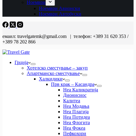
Ноември
Ноември Авионски
Ноември Автобуски
емаил: travelgatemk@gmail.com | телефон: +389 31 620 353 /
+389 78 202 866
Грција
Хотелско сместување – закуп
Апартманско сместување
Халкидики
Прв крак – Касандра
Неа Каликратија
Дионисиос
Калитеа
Неа Модања
Неа Плагија
Неа Потидеа
Неа Флогита
Неа Фокеа
Пефкохори