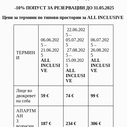
-10% ПОПУСТ ЗА РЕЗЕРВАЦИИ ДО 31.05.2025
Цени за термини по типови простории за ALL INCLUSIVE
22.06.202
5 –
06.06.202
05.07.202
06.07.202
5 –
5
5 –
21.06.202
27.08.202
26.08.202
ТЕРМИН
5
5 –
5
И
ALL
15.09.202
ALL
INCLUSI
5
INCLUSI
VE
ALL
VE
INCLUSI
VE
Лице во
двокревет
59 €
74 €
99 €
на соба
АПАРТМ
АН
3
187
€
234 €
306 €
возрасни