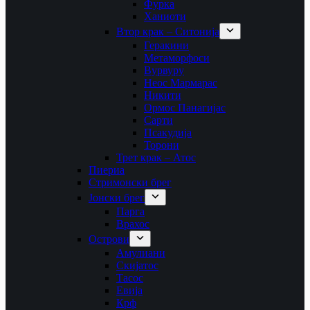
Фурка
Ханиоти
Втор крак – Ситонија
Геракини
Метаморфоси
Вурвуру
Неос Мармарас
Никити
Ормос Панагијас
Сарти
Псакудија
Торони
Трет крак – Атос
Пиериа
Стримонски брег
Јонски брег
Парга
Врахос
Острови
Амулиани
Скијатос
Тасос
Евија
Крф