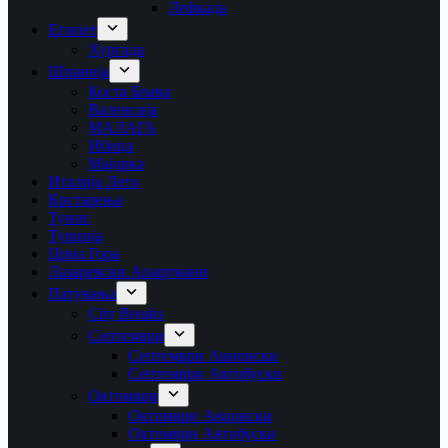
Лефкада
Египет
Хургада
Шпанија
Коста Брава
Валенсија
МАЛАГА
Ибица
Мајорка
Италија Лето
Крстарења
Тунис
Турција
Црна Гора
Лазаревски Апартмани
Патувања
City Breaks
Септември
Септември Авионски
Септември Автобуски
Октомври
Октомври Авионски
Октомври Автобуски