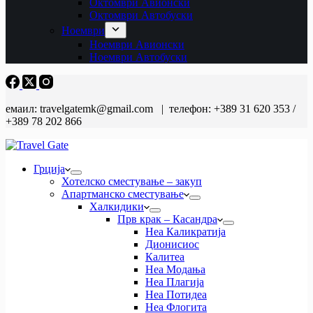
Октомври Авионски
Октомври Автобуски
Ноември
Ноември Авионски
Ноември Автобуски
емаил: travelgatemk@gmail.com | телефон: +389 31 620 353 /
+389 78 202 866
Грција
Хотелско сместување – закуп
Апартманско сместување
Халкидики
Прв крак – Касандра
Неа Каликратија
Дионисиос
Калитеа
Неа Модања
Неа Плагија
Неа Потидеа
Неа Флогита