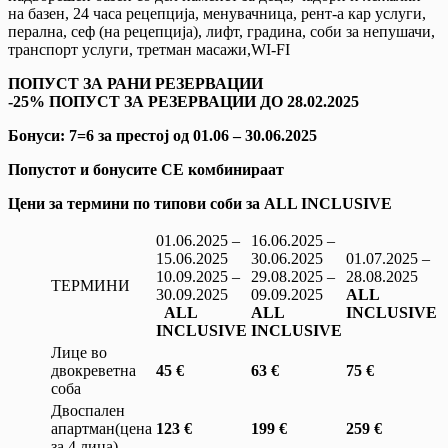
на базен, 24 часа рецепција, менувачница, рент-а кар услуги,
перална, сеф (на рецепција), лифт, градина, соби за непушачи,
транспорт услуги, третман масажи,WI-FI
ПОПУСТ ЗА РАНИ РЕЗЕРВАЦИИ
-25% ПОПУСТ ЗА РЕЗЕРВАЦИИ ДО 28.02.2025
Бонуси: 7=6 за престој од 01.06 – 30.06.2025
Попустот и бонусите СЕ комбинираат
Цени за термини по типови соби за ALL INCLUSIVE
01.06.2025 –
16.06.2025 –
15.06.2025
30.06.2025
01.07.2025 –
10.09.2025 –
29.08.2025 –
28.08.2025
ТЕРМИНИ
30.09.2025
09.09.2025
ALL
ALL
ALL
INCLUSIVE
INCLUSIVE
INCLUSIVE
Лице во
двокреветна
45 €
63 €
75 €
соба
Двоспален
апартман(цена
123 €
199 €
259 €
за 4 лица)