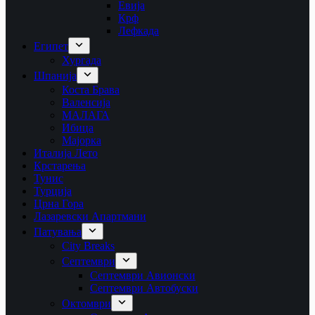
Евија
Крф
Лефкада
Египет
Хургада
Шпанија
Коста Брава
Валенсија
МАЛАГА
Ибица
Мајорка
Италија Лето
Крстарења
Тунис
Турција
Црна Гора
Лазаревски Апартмани
Патувања
City Breaks
Септември
Септември Авионски
Септември Автобуски
Октомври