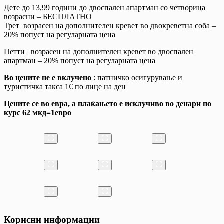
Дете до 13,99 години до двоспален апартман со четворица
возрасни – БЕСПЛАТНО
Трет возрасен на дополнителен кревет во двокреветна соба –
20% попуст на регуларната цена
Петти возрасен на дополнителен кревет во двоспален
апартман – 20% попуст на регуларната цена
Во цените не е вклучено
: патничко осигурување и
туристичка тaкса 1€ по лице на ден
Цените се во евра, а плаќањето е исклучиво во денари по
курс 62 мкд=1евро
Корисни информации