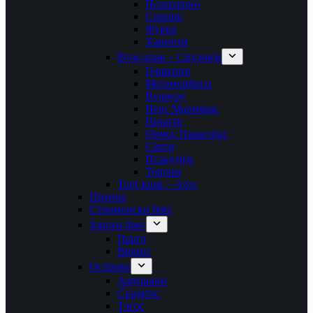
Полихроно
Сивири
Фурка
Ханиоти
Втор крак – Ситонија
Геракини
Метаморфоси
Вурвуру
Неос Мармарас
Никити
Ормос Панагијас
Сарти
Псакудија
Торони
Трет крак – Атос
Пиериа
Стримонски брег
Јонски брег
Парга
Врахос
Острови
Амулиани
Скијатос
Тасос