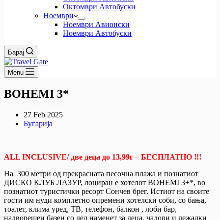
Октомври Автобуски
Ноември
Ноември Авионски
Ноември Автобуски
Барај
Menu
BOHEMI 3*
27 Feb 2025
Бугарија
ALL INCLUSIVE/
две деца до 13,99г – БЕСПЛАТНО !!!
На 300 метри од прекрасната песочна плажа и познатиот
ДИСКО КЛУБ ЛАЗУР, лоциран е хотелот BOHEMI 3+*, во
познатиот туристички ресорт Сончев брег. Истиот на своите
гости им нуди комплетно опремени хотелски соби, со бања,
тоалет, клима уред, ТВ, телефон, балкон , лоби бар,
надворешен базен со дел наменет за деца, чадори и лежалки