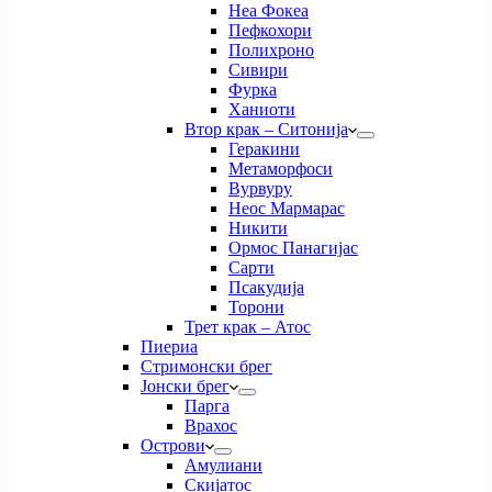
Неа Фокеа
Пефкохори
Полихроно
Сивири
Фурка
Ханиоти
Втор крак – Ситонија
Геракини
Метаморфоси
Вурвуру
Неос Мармарас
Никити
Ормос Панагијас
Сарти
Псакудија
Торони
Трет крак – Атос
Пиериа
Стримонски брег
Јонски брег
Парга
Врахос
Острови
Амулиани
Скијатос