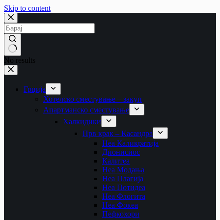
Skip to content
No results
Грција
Хотелско сместување – закуп
Апартманско сместување
Халкидики
Прв крак – Касандра
Неа Каликратија
Дионисиос
Калитеа
Неа Модања
Неа Плагија
Неа Потидеа
Неа Флогита
Неа Фокеа
Пефкохори