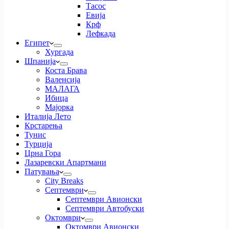
Тасос
Евија
Крф
Лефкада
Египет
Хургада
Шпанија
Коста Брава
Валенсија
МАЛАГА
Ибица
Мајорка
Италија Лето
Крстарења
Тунис
Турција
Црна Гора
Лазаревски Апартмани
Патувања
City Breaks
Септември
Септември Авионски
Септември Автобуски
Октомври
Октомври Авионски