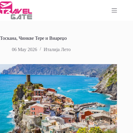
Skip
to
content
Тоскана, Чинкве Тере и Виареџо
06 May 2026
Италија Лето