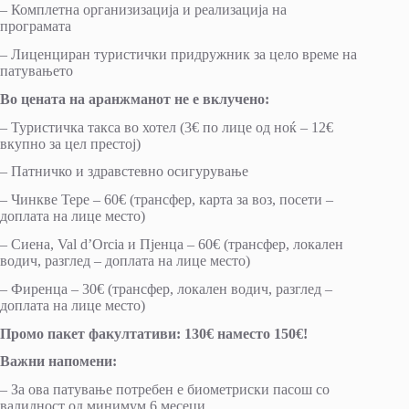
– Комплетна организизација и реализација на
програмата
– Лиценциран туристички придружник за цело време на
патувањето
Во цената на аранжманот не е вклучено:
– Туристичка такса во хотел (3€ по лице од ноќ – 12€
вкупно за цел престој)
– Патничко и здравстевно осигурување
– Чинкве Тере – 60€ (трансфер, карта за воз, посети –
доплата на лице место)
– Сиена, Val d’Orcia и Пјенца – 60€ (трансфер, локален
водич, разглед – доплата на лице место)
– Фиренца – 30€ (трансфер, локален водич, разглед –
доплата на лице место)
Промо пакет факултативи: 130€ наместо 150€!
Важни напомени:
– За ова патување потребен е биометриски пасош со
валидност од минимум 6 месеци