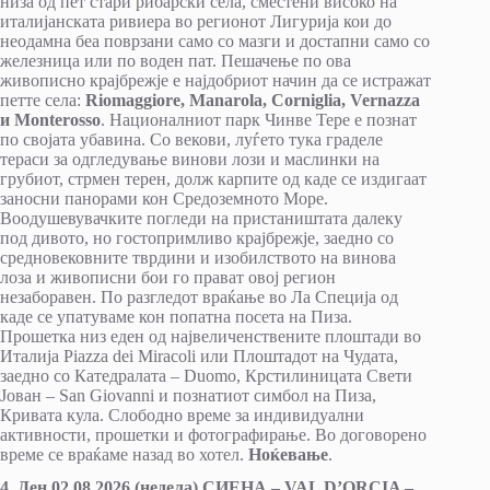
низа од пет стари рибарски села, сместени високо на
италијанската ривиера во регионот Лигурија кои до
неодамна беа поврзани само со мазги и достапни само со
железница или по воден пат. Пешачење по ова
живописно крајбрежје е најдобриот начин да се истражат
петте села:
Riomaggiore, Manarola, Corniglia, Vernazza
и Monterosso
. Националниот парк Чинве Тере е познат
по својата убавина. Со векови, луѓето тука граделе
тераси за одгледување винови лози и маслинки на
грубиот, стрмен терен, долж карпите од каде се издигаат
заносни панорами кон Средоземното Море.
Воодушевувачките погледи на пристаништата далеку
под дивото, но гостопримливо крајбрежје, заедно со
средновековните тврдини и изобилството на винова
лоза и живописни бои го прават овој регион
незаборавен. По разгледот враќање во Ла Специја од
каде се упатуваме кон попатна посета на Пиза.
Прошетка низ еден од највеличенствените плоштади во
Италија Piazza dei Miracoli или Плоштадот на Чудата,
заедно со Катедралата – Duomo, Крстилиницата Свети
Јован – San Giovanni и познатиот симбол на Пиза,
Кривата кула. Слободно време за индивидуални
активности, прошетки и фотографирање. Во договорено
време се враќаме назад во хотел.
Ноќевање
.
4. Ден 02.08.2026 (недела) СИЕНА – VAL D’ORCIA –