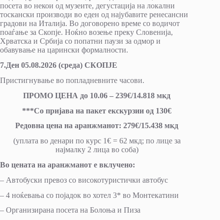
посета во некои од музеите, дегустација на локални
тоскански производи во еден од најубавите ренесансни
градови на Италија. Во договорено време со водичот
поаѓање за Скопје. Ноќно возење преку Словенија,
Хрватска и Србија со попатни паузи за одмор и
обавување на царински формалности.
7.Ден 05.08.2026 (среда) СКОПЈЕ
Пристигнување во попладневните часови.
ПРОМО ЦЕНА до 10.06 – 239€/14.818 мкд
***Со пријава на пакет екскурзии од 130€
Редовна цена на аранжманот: 279€/15.438 мкд
(уплата во денари по курс 1€ = 62 мкд; по лице за
најмалку 2 лица во соба)
Во цената на аранжманот е вклучено:
– Автобуски превоз со високотуристички автобус
– 4 ноќевања со појадок во хотел 3* во Монтекатини
– Организирана посета на Болоња и Пиза