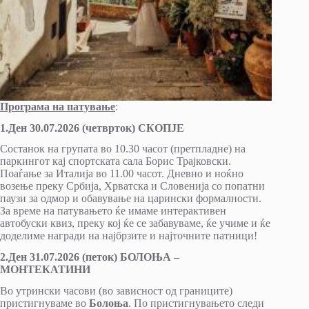
Програма на патување
:
1.Ден 30.07.2026 (четврток) СКОПЈЕ
Состанок на групата во 10.30 часот (претпладне) на
паркингот кај спортската сала Борис Трајковски.
Поаѓање за Италија во 11.00 часот. Дневно и ноќно
возење преку Србија, Хрватска и Словенија со попатни
паузи за одмор и обавување на царински формалности.
За време на патувањето ќе имаме интерактивен
автобуски квиз, преку кој ќе се забавуваме, ќе учиме и ќе
доделиме награди на најбрзите и најточните патници!
2.Ден 31.07.2026 (петок) БОЛОЊА –
МОНТЕКАТИНИ
Во утрински часови (во зависност од границите)
пристигнуваме во
Болоња
. По пристигнувањето следи