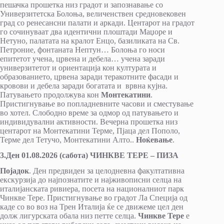
пешачка прошетка низ градот и запознавање со
Универзитетска Болоња, величенствен средновековен
град со ренесансни палати и аркади. Центарот на градот
го сочинуваат два идентични плоштади Маџоре и
Нетуно, палатата на кралот Енцо, базиликата на Св.
Петроние, фонтаната Нептун… Болоња го носи
епитетот учена, црвена и дебела… учена заради
универзитетот и ориентација кон културата и
образованието, црвена заради теракотните фасади и
кровови и дебела заради богатата и врвна кујна.
Патувањето продолжува кон
Монтекатини
.
Пристигнување во попладневните часови и сместување
во хотел. Слободно време за одмор од патувањето и
индивидувални активности. Вечерна прошетка низ
центарот на Монтекатини Терме, Пјаца дел Пополо,
Терме дел Тетучо, Монтекатини Алто..
Ноќевање
.
3.Ден 01.08.2026 (сабота) ЧИНКВЕ ТЕРЕ – ПИЗА
Појадок
. Ден предвиден за целодневна факултативна
екскурзија до најпознатите и најживописни селца на
италијанската ривиера, посета на националниот парк
Чинкве Тере. Пристигнување во градот Ла Специја од
каде со во воз на Трен Италија ќе се движеме цел ден
долж лигурската обала низ петте селца.
Чинкве Тере
e