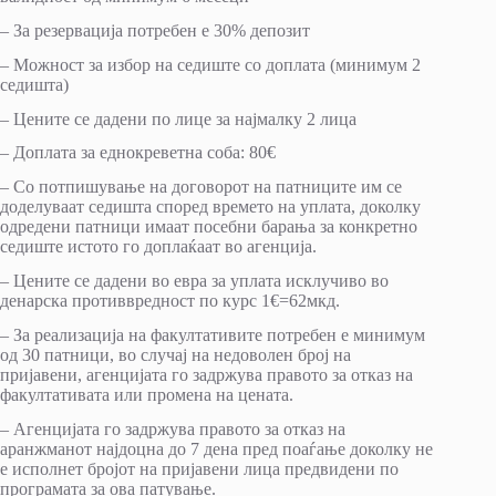
– За резервација потребен е 30% депозит
– Можност за избор на седиште со доплата (минимум 2
седишта)
– Цените се дадени по лице за најмалку 2 лица
– Доплата за еднокреветна соба: 80€
– Со потпишување на договорот на патниците им се
доделуваат седишта според времето на уплата, доколку
одредени патници имаат посебни барања за конкретно
седиште истото го доплаќаат во агенција.
– Цените се дадени во евра за уплата исклучиво во
денарска противвредност по курс 1€=62мкд.
– За реализација на факултативите потребен е минимум
од 30 патници, во случај на недоволен број на
пријавени, агенцијата го задржува правото за отказ на
факултативата или промена на цената.
– Агенцијата го задржува правото за отказ на
аранжманот најдоцна до 7 дена пред поаѓање доколку не
е исполнет бројот на пријавени лица предвидени по
програмата за ова патување.