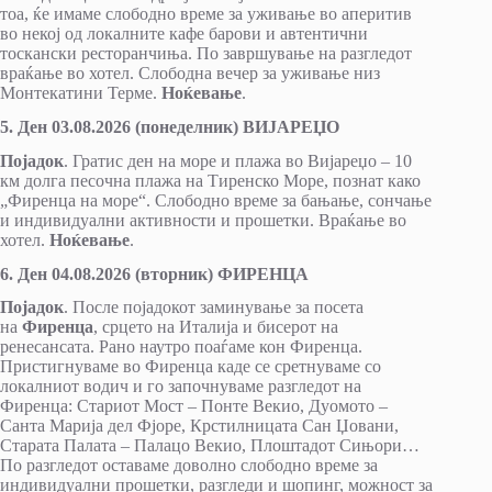
тоа, ќе имаме слободно време за уживање во аперитив
во некој од локалните кафе барови и автентични
тоскански ресторанчиња. По завршување на разгледот
враќање во хотел. Слободна вечер за уживање низ
Монтекатини Терме.
Ноќевање
.
5. Ден 03.08.2026 (понеделник) ВИЈАРЕЏО
Појадок
. Гратис ден на море и плажа во Вијареџо – 10
км долга песочна плажа на Тиренско Море, познат како
„Фиренца на море“. Слободно време за бањање, сончање
и индивидуални активности и прошетки. Враќање во
хотел.
Ноќевање
.
6. Ден 04.08.2026 (вторник) ФИРЕНЦА
Појадок
. После појадокот заминување за посета
на
Фиренца
, срцето на Италија и бисерот на
ренесансата. Рано наутро поаѓаме кон Фиренца.
Пристигнуваме во Фиренца каде се сретнуваме со
локалниот водич и го започнуваме разгледот на
Фиренца: Стариот Мост – Понте Векио, Дуомото –
Санта Марија дел Фјоре, Крстилницата Сан Џовани,
Старата Палата – Палацо Векио, Плоштадот Сињори…
По разгледот оставаме доволно слободно време за
индивидуални прошетки, разгледи и шопинг, можност за