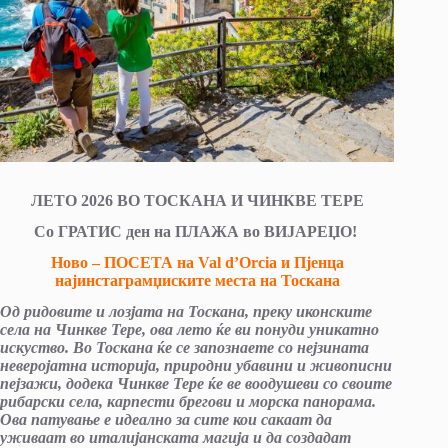
ЛЕТО 2026 ВО ТОСКАНА И ЧИНКВЕ ТЕРЕ
Со ГРАТИС ден на ПЛАЖА во ВИЈАРЕЏО!
Ново – ПОСЕТА на Val d’Orcia и Пјенца
најинстаграмџиските места на Тоскана
Од ридовите и лозјата на Тоскана, преку иконските
села на Чинкве Тере, ова лето ќе ви понуди уникатно
искуство. Во Тоскана ќе се запознаете со нејзината
неверојатна историја, природни убавини и живописни
пејзажи, додека Чинкве Тере ќе ве воодушеви со своите
рибарски села, карпести брегови и морска панорама.
Ова патување е идеално за сите кои сакаат да
уживаат во италијанската магија и да создадат