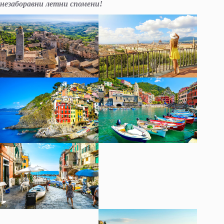
незаборавни летни спомени!