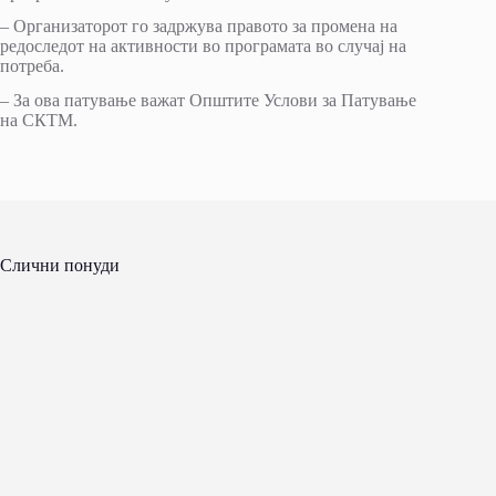
– Организаторот го задржува правото за промена на
редоследот на активности во програмата во случај на
потреба.
– За ова патување важат Општите Услови за Патување
на СКТМ.
Слични понуди