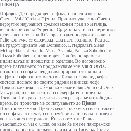
ПЈЕНЦА
Појадок
. Ден предвиден за факултативен излет на
Сиена, Val d’Orcia и Пјенца. Пристигнување во
Сиена
,
веројатно најубавиот средновековен град во Италија,
вечниот ривал на Фиренца. Срцето на Сиена е нејзиниот
централен плоштад Il Campo, познат по трките со коњи
Palio кои тука се одржуваат два пати годишно. Разглед
на градот: црквата San Domenico, Катедралата Siena –
Metropolitana di Sandra Maria Assunta, Pallazo Salimbeni и
Piazza Salimbeni и плоштадот.. Слободно време за
индивидуални прошетки и разгледи. Во договорено
време патувањето го продолжуваме кон
Val d’Orcia
,
познато по својата неодолива природна убавина и
најфотографираното место во Тоскана. Ова подрачје е
светски познато по своите ридови и вински лозја.
Првата локација што ќе ја посетиме е San Quirico d’Orcia
Viewpoint, од каде се отвара неверојатен поглед на
Тоскана. По кратка пауза за фотографирање и слободно
време, ќе продолжиме со патувањето до
Пјенца
.
Пристигнуваме во Пјенца, мало, тосканско село познато
по својата архитектура и преубави панорамски погледи
кон тосканските ридови. Ќе го посетиме Punto
Panoramico di Val d’Orcia, од каде ќе имаме панорамски
поглед на целото подрачје и лозјата на Тоскана. После