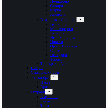
Полихроно
Сивири
Фурка
Ханиоти
Втор крак – Ситонија
Геракини
Метаморфоси
Вурвуру
Неос Мармарас
Никити
Ормос Панагијас
Сарти
Псакудија
Торони
Трет крак – Атос
Пиериа
Стримонски брег
Јонски брег
Парга
Врахос
Острови
Амулиани
Скијатос
Тасос