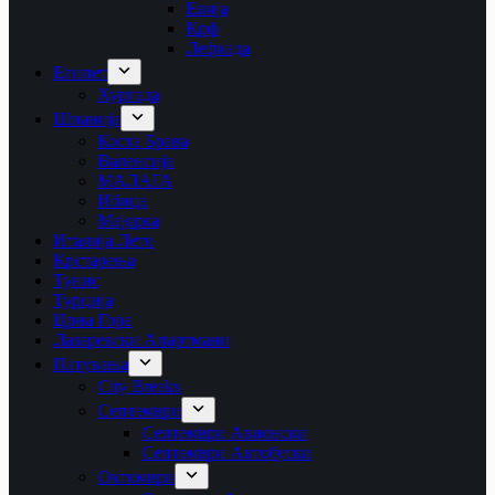
Евија
Крф
Лефкада
Египет
Хургада
Шпанија
Коста Брава
Валенсија
МАЛАГА
Ибица
Мајорка
Италија Лето
Крстарења
Тунис
Турција
Црна Гора
Лазаревски Апартмани
Патувања
City Breaks
Септември
Септември Авионски
Септември Автобуски
Октомври