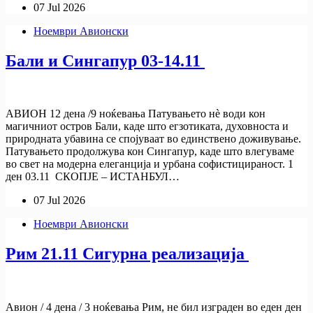
07 Jul 2026
Ноември Авионски
Бали и Сингапур 03-14.11
АВИОН 12 дена /9 ноќевања Патувањето нè води кон
магичниот остров Бали, каде што егзотиката, духовноста и
природната убавина се спојуваат во единствено доживување.
Патувањето продолжува кон Сингапур, каде што влегуваме
во свет на модерна елеганција и урбана софистицираност. 1
ден 03.11 СКОПЈЕ – ИСТАНБУЛ…
07 Jul 2026
Ноември Авионски
Рим 21.11 Сигурна реализација
Авион / 4 дена / 3 ноќевања Рим, не бил изграден во еден ден