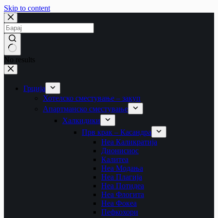
Skip to content
No results
Грција
Хотелско сместување – закуп
Апартманско сместување
Халкидики
Прв крак – Касандра
Неа Каликратија
Дионисиос
Калитеа
Неа Модања
Неа Плагија
Неа Потидеа
Неа Флогита
Неа Фокеа
Пефкохори