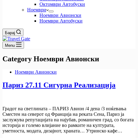
Октомври Автобуски
Ноември
Ноември Авионски
Ноември Автобуски
Барај
Menu
Category
Ноември Авионски
Ноември Авионски
Париз 27.11 Сигурна Реализација
Градот на светлината – ПАРИЗ Авион /4 дена /3 ноќевања
Сместен на северот од Франција на реката Сена, Париз ја
заслужува репутацијата на најубав, романичен град, со богата
историја и големо влијание во рамките на културата,
уметноста, модата, дизајнот, храната… Утринско кафе…