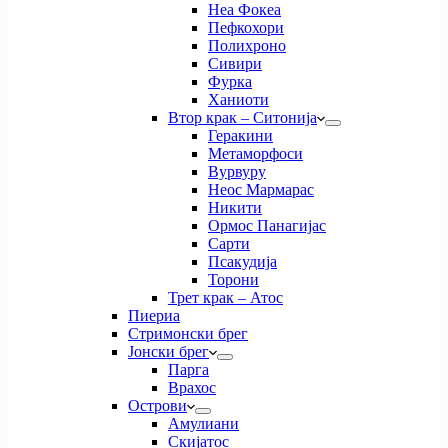
Неа Фокеа
Пефкохори
Полихроно
Сивири
Фурка
Ханиоти
Втор крак – Ситонија
Геракини
Метаморфоси
Вурвуру
Неос Мармарас
Никити
Ормос Панагијас
Сарти
Псакудија
Торони
Трет крак – Атос
Пиериа
Стримонски брег
Јонски брег
Парга
Врахос
Острови
Амулиани
Скијатос