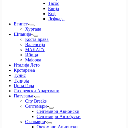
Тасос
Евија
Крф
Лефкада
Египет
Хургада
Шпанија
Коста Брава
Валенсија
МАЛАГА
Ибица
Мајорка
Италија Лето
Крстарења
Тунис
Турција
Црна Гора
Лазаревски Апартмани
Патувања
City Breaks
Септември
Септември Авионски
Септември Автобуски
Октомври
Октомври Авионски