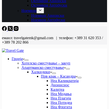
Октомври Авионски
Октомври Автобуски
Ноември
Ноември Авионски
Ноември Автобуски
емаил: travelgatemk@gmail.com | телефон: +389 31 620 353 /
+389 78 202 866
Грција
Хотелско сместување – закуп
Апартманско сместување
Халкидики
Прв крак – Касандра
Неа Каликратија
Дионисиос
Калитеа
Неа Модања
Неа Плагија
Неа Потидеа
Неа Флогита