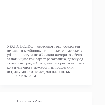
УРАНОПОЛИС – небесниот град, божествен
пејсаж, ги комбинира планинските и морските
убавини, ветува незаборавни одмори, особено
за патниците кои бараат релаксација, далеку од
стресот на градот.Опкружен со прекрасна шума
која нуди многу можности за прошетки и
истражување со поглед кон планината…
07 Nov 2024
Трет крак - Атос