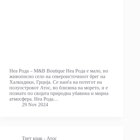
Неа Рода – M&B Boutique Неа Рода е мало, но
живописно село на североисточниот брег на
Халкидики, Грција. Се наоѓа на потегот на
полуостровот Атос, во близина на морето, и е
познато по својата природна убавина и мирна
атмосфера. Неа Рода…
29 Nov 2024
Трет крак - Атос