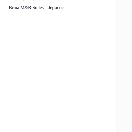
Вила M&B Suites – Јерисос