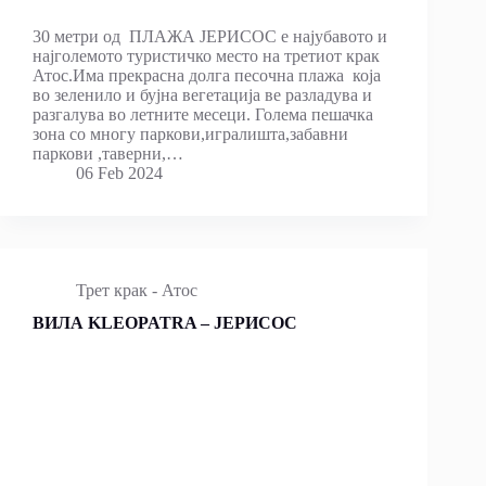
30 мeтри од ПЛАЖА ЈЕРИСОС е најубавото и
најголемото туристичко место на третиот крак
Атос.Има прекрасна долга песочна плажа која
во зеленило и бујна вегетација ве разладува и
разгалува во летните месеци. Голема пешачка
зона со многу паркови,игралишта,забавни
паркови ,таверни,…
06 Feb 2024
Трет крак - Атос
ВИЛА KLEOPATRA – ЈЕРИСОС