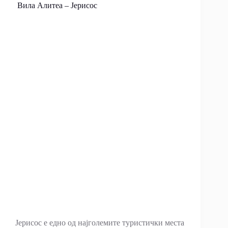
Вила Алитеа – Јерисос
Јерисос е едно од најголемите туристички места