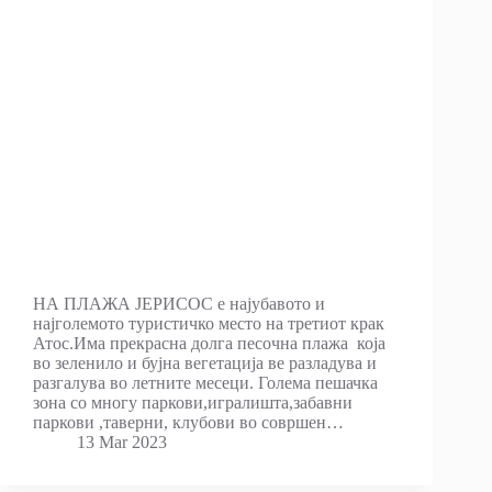
НА ПЛАЖА ЈЕРИСОС е најубавото и
најголемото туристичко место на третиот крак
Атос.Има прекрасна долга песочна плажа која
во зеленило и бујна вегетација ве разладува и
разгалува во летните месеци. Голема пешачка
зона со многу паркови,игралишта,забавни
паркови ,таверни, клубови во совршен…
13 Mar 2023