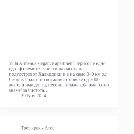
Villa Armenos elegance apartment Јерисос е едно
од најголемите туристички места на
полуостровот Халкидики и е на само 340 км од
Скопје. Градот во кој живеат повеќе од 3000
жители има долга, песочна плажа која има ‘сино
знаме’ за чистота…
29 Nov 2024
Трет крак - Атос