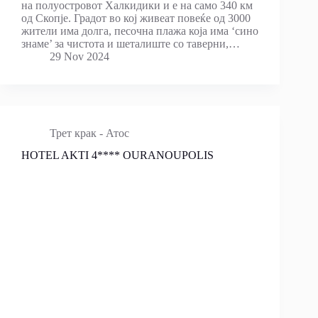
на полуостровот Халкидики и е на само 340 км
од Скопје. Градот во кој живеат повеќе од 3000
жители има долга, песочна плажа која има ‘сино
знаме’ за чистота и шеталиште со таверни,…
29 Nov 2024
Трет крак - Атос
HOTEL AKTI 4**** OURANOUPOLIS