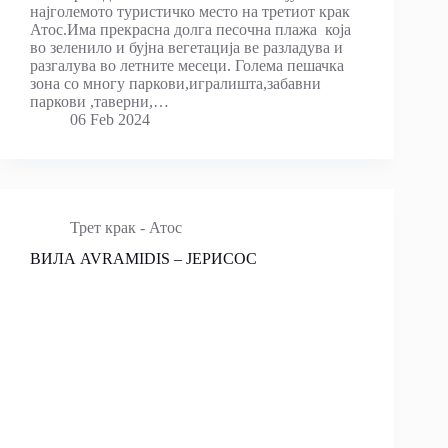
најголемото туристичко место на третиот крак
Атос.Има прекрасна долга песочна плажа која
во зеленило и бујна вегетација ве разладува и
разгалува во летните месеци. Голема пешачка
зона со многу паркови,игралишта,забавни
паркови ,таверни,…
06 Feb 2024
Трет крак - Атос
ВИЛА AVRAMIDIS – ЈЕРИСОС