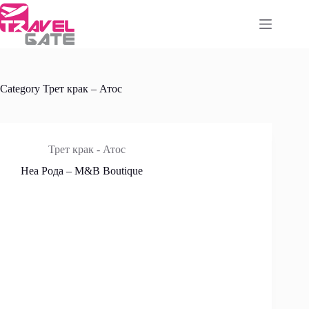
Skip
to
content
Category
Трет крак – Атос
Трет крак - Атос
Неа Рода – M&B Boutique