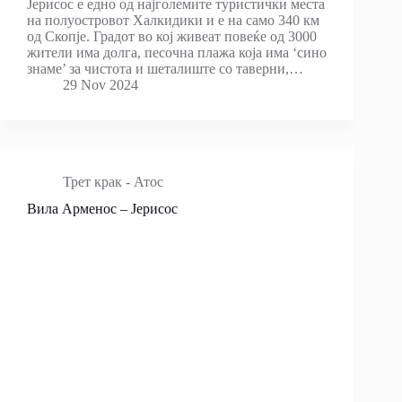
Јерисос е едно од најголемите туристички места
на полуостровот Халкидики и е на само 340 км
од Скопје. Градот во кој живеат повеќе од 3000
жители има долга, песочна плажа која има ‘сино
знаме’ за чистота и шеталиште со таверни,…
29 Nov 2024
Трет крак - Атос
Вила Арменос – Јерисос