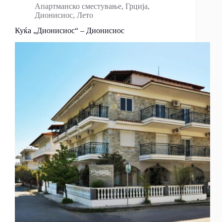
Апартманско сместување
,
Грција
,
Дионисиос
,
Лето
Куќа „Дионисиос“ – Дионисиос