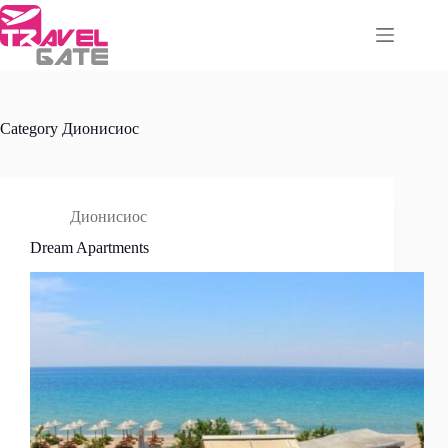
Skip
to
content
Category
Дионисиос
Дионисиос
Dream Apartments